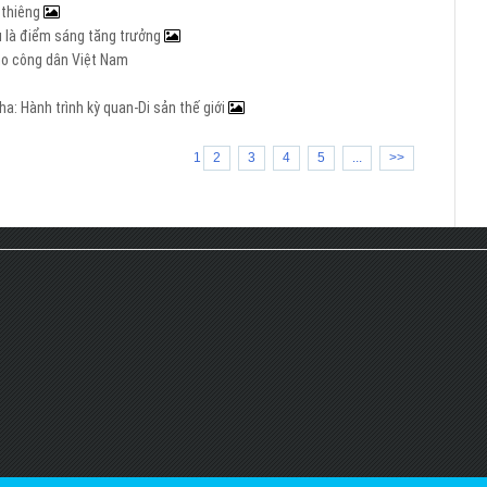
h thiêng
Âu là điểm sáng tăng trưởng
cho công dân Việt Nam
a: Hành trình kỳ quan-Di sản thế giới
1
2
3
4
5
...
>>