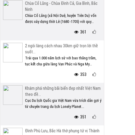
Chùa Cổ Lũng - Chùa Đình Cả, Gia Bình, Bắc
Ninh
Chùa Cổ Lũng (xã Nội Duệ, huyện Tiên Du) vốn
được xây dựng thời Lê (1680 -1705) với quy...
361
2 ngôi làng cách nhau 30km giữ trọn lời thề
suốt...
Trải qua 1.000 năm lịch sử với bao thăng trầm,
tục kết chạ giữa làng Vạn Phúc và Nga My...
353
Khám phá những bãi biển đẹp nhất Việt Nam
theo đề...
Cục Du lịch Quốc gia Việt Nam vừa trích dẫn gợi ý
từ chuyên trang du lịch Lonely Planet...
351
Đình Phù Lưu, Bắc Hà thờ phụng tứ vị Thành