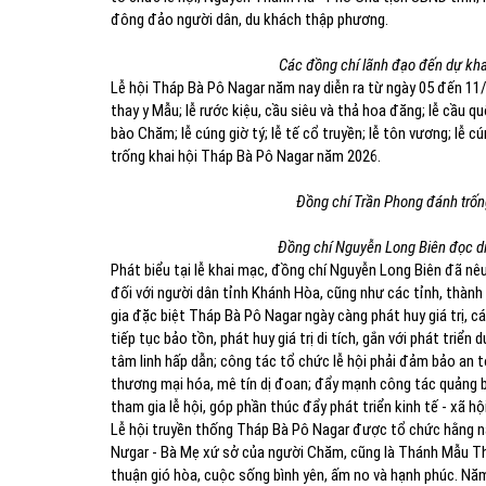
đông đảo người dân, du khách thập phương.
Các đồng chí lãnh đạo đến dự kh
Lễ hội Tháp Bà Pô Nagar năm nay diễn ra từ ngày 05 đến 11/5
thay y Mẫu; lễ rước kiệu, cầu siêu và thả hoa đăng; lễ cầu q
bào Chăm; lễ cúng giờ tý; lễ tế cổ truyền; lễ tôn vương; lễ 
trống khai hội Tháp Bà Pô Nagar năm 2026.
Đồng chí Trần Phong đánh trốn
Đồng chí Nguyễn Long Biên đọc di
Phát biểu tại lễ khai mạc, đồng chí Nguyễn Long Biên đã nêu
đối với người dân tỉnh Khánh Hòa, cũng như các tỉnh, thành 
gia đặc biệt Tháp Bà Pô Nagar ngày càng phát huy giá trị, 
tiếp tục bảo tồn, phát huy giá trị di tích, gắn với phát tri
tâm linh hấp dẫn; công tác tổ chức lễ hội phải đảm bảo an to
thương mại hóa, mê tín dị đoan; đẩy mạnh công tác quảng bá,
tham gia lễ hội, góp phần thúc đẩy phát triển kinh tế - xã h
Lễ hội truyền thống Tháp Bà Pô Nagar được tổ chức hằng n
Nưgar - Bà Mẹ xứ sở của người Chăm, cũng là Thánh Mẫu Th
thuận gió hòa, cuộc sống bình yên, ấm no và hạnh phúc. N