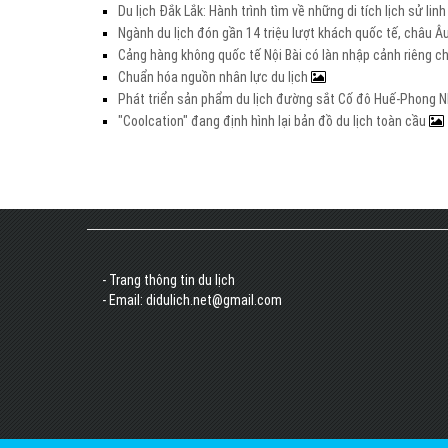
Du lịch Đắk Lắk: Hành trình tìm về những di tích lịch sử lin
Ngành du lịch đón gần 14 triệu lượt khách quốc tế, châu 
Cảng hàng không quốc tế Nội Bài có làn nhập cảnh riêng 
Chuẩn hóa nguồn nhân lực du lịch
Phát triển sản phẩm du lịch đường sắt Cố đô Huế-Phong Nh
"Coolcation" đang định hình lại bản đồ du lịch toàn cầu
- Trang thông tin du lịch
- Email: didulich.net@gmail.com