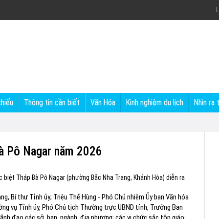
L
chiếu
Thông tin cần biết
Văn Hóa
Kinh nghiệm du lịch
Nhìn ra 
Bà Pô Nagar năm 2026
đặc biệt Tháp Bà Pô Nagar (phường Bắc Nha Trang, Khánh Hòa) diễn ra
ng, Bí thư Tỉnh ủy; Triệu Thế Hùng - Phó Chủ nhiệm Ủy ban Văn hóa
ường vụ Tỉnh ủy, Phó Chủ tịch Thường trực UBND tỉnh, Trưởng Ban
ãnh đạo các sở, ban, ngành, địa phương; các vị chức sắc tôn giáo;