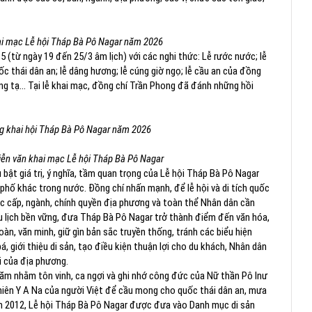
ai mạc Lễ hội Tháp Bà Pô Nagar năm 2026
 (từ ngày 19 đến 25/3 âm lịch) với các nghi thức: Lễ rước nước; lễ
uốc thái dân an; lễ dâng hương; lễ cúng giờ ngọ; lễ cầu an của đồng
cúng tạ... Tại lễ khai mạc, đồng chí Trần Phong đã đánh những hồi
g khai hội Tháp Bà Pô Nagar năm 2026
ễn văn khai mạc Lễ hội Tháp Bà Pô Nagar
 bật giá trị, ý nghĩa, tầm quan trọng của Lễ hội Tháp Bà Pô Nagar
phố khác trong nước. Đồng chí nhấn mạnh, để lễ hội và di tích quốc
các cấp, ngành, chính quyền địa phương và toàn thể Nhân dân cần
ển du lịch bền vững, đưa Tháp Bà Pô Nagar trở thành điểm đến văn hóa,
àn, văn minh, giữ gìn bản sắc truyền thống, tránh các biểu hiện
 giới thiệu di sản, tạo điều kiện thuận lợi cho du khách, Nhân dân
ội của địa phương.
ăm nhằm tôn vinh, ca ngợi và ghi nhớ công đức của Nữ thần Pô Inư
iên Y A Na của người Việt để cầu mong cho quốc thái dân an, mưa
ăm 2012, Lễ hội Tháp Bà Pô Nagar được đưa vào Danh mục di sản