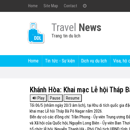
Home
Site Map
Contact
Travel
News
Trang tin du lịch
Home
Tin tức - Sự kiện
Dịch vụ du lịch
Visa, hộ 
Khánh Hòa: Khai mạc Lễ hội Tháp 
Tối 06/5 (nhằm ngày 20/3 âm lịch), tại Khu di tích quốc gia 
khai mạc Lễ hội Tháp Bà Pô Nagar năm 2026.
Đến dự có các đồng chí: Trần Phong - Ủy viên Trung ương Đả
và Xã hội của Quốc hội; Nguyễn Long Biên - Ủy viên Ban Th
tổ chức lễ hội; Nguyễn Thanh Hà - Phó Chủ tịch UBND tỉnh; l