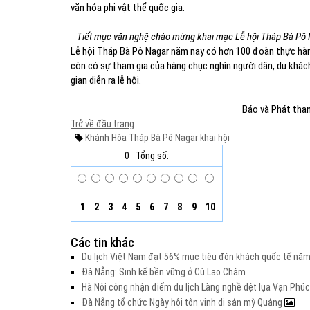
văn hóa phi vật thể quốc gia.
Tiết mục văn nghệ chào mừng khai mạc Lễ hội Tháp Bà Pô Na
Lễ hội Tháp Bà Pô Nagar năm nay có hơn 100 đoàn thực hành
còn có sự tham gia của hàng chục nghìn người dân, du khách
gian diễn ra lễ hội.
Báo và Phát tha
Trở về đầu trang
Khánh Hòa
Tháp Bà Pô Nagar
khai hội
0
Tổng số:
1
2
3
4
5
6
7
8
9
10
Các tin khác
Du lịch Việt Nam đạt 56% mục tiêu đón khách quốc tế nă
Đà Nẵng: Sinh kế bền vững ở Cù Lao Chàm
Hà Nội công nhận điểm du lịch Làng nghề dệt lụa Vạn Phúc
Đà Nẵng tổ chức Ngày hội tôn vinh di sản mỳ Quảng