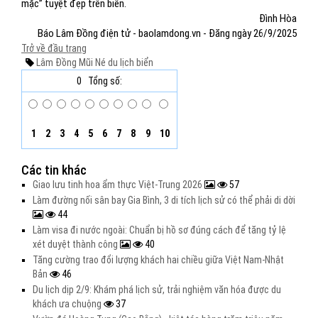
mặc” tuyệt đẹp trên biển.
Đình Hòa
Báo Lâm Đồng điện tử - baolamdong.vn - Đăng ngày 26/9/2025
Trở về đầu trang
Lâm Đồng
Mũi Né
du lịch biển
0
Tổng số:
1
2
3
4
5
6
7
8
9
10
Các tin khác
Giao lưu tinh hoa ẩm thực Việt-Trung 2026
57
Làm đường nối sân bay Gia Bình, 3 di tích lịch sử có thể phải di dời
44
Làm visa đi nước ngoài: Chuẩn bị hồ sơ đúng cách để tăng tỷ lệ
xét duyệt thành công
40
Tăng cường trao đổi lượng khách hai chiều giữa Việt Nam-Nhật
Bản
46
Du lịch dịp 2/9: Khám phá lịch sử, trải nghiệm văn hóa được du
khách ưa chuộng
37