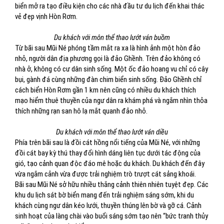
biển mở ra tạo điều kiện cho các nhà đầu tư du lịch đến khai thác
vẻ đẹp vịnh Hòn Rơm.
Du khách với môn thể thao lướt ván buồm
Từ bãi sau Mũi Né phóng tầm mắt ra xa là hình ảnh một hòn đảo
nhỏ, người dân địa phương gọi là đảo Ghềnh. Trên đảo không có
nhà ở, không có cư dân sinh sống. Một ốc đảo hoang vu chỉ có cây
bụi, gành đá cùng những đàn chim biển sinh sống. Đảo Ghềnh chỉ
cách biển Hòn Rơm gần 1 km nên cũng có nhiều du khách thích
mạo hiểm thuê thuyền của ngư dân ra khám phá và ngắm nhìn thỏa
thích những rạn san hô lạ mắt quanh đảo nhỏ.
Du khách với môn thể thao lướt ván diều
Phía trên bãi sau là đồi cát hồng nổi tiếng của Mũi Né, với những
đồi cát bay kỳ thú thay đổi hình dáng liên tục dưới tác động của
gió, tạo cảnh quan độc đáo mê hoặc du khách. Du khách đến đây
vừa ngắm cảnh vừa được trải nghiệm trò trượt cát sảng khoái.
Bãi sau Mũi Né sở hữu nhiều thắng cảnh thiên nhiên tuyệt đẹp. Các
khu du lịch sát bờ biển mang đến trải nghiệm sáng sớm, khi du
khách cùng ngư dân kéo lưới, thuyền thúng lên bờ và gỡ cá. Cảnh
sinh hoạt của làng chài vào buổi sáng sớm tạo nên “bức tranh thủy