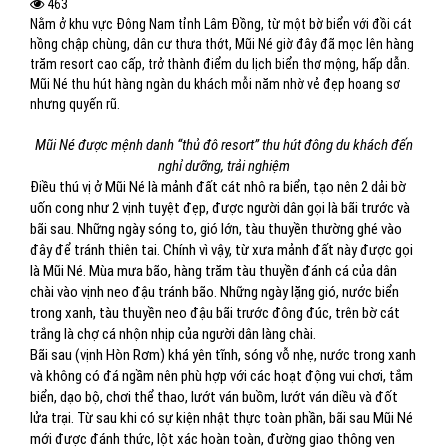
463
Nằm ở khu vực Đông Nam tỉnh Lâm Đồng, từ một bờ biển với đồi cát
hồng chập chùng, dân cư thưa thớt, Mũi Né giờ đây đã mọc lên hàng
trăm resort cao cấp, trở thành điểm du lịch biển thơ mộng, hấp dẫn.
Mũi Né thu hút hàng ngàn du khách mỗi năm nhờ vẻ đẹp hoang sơ
nhưng quyến rũ.
Mũi Né được mệnh danh “thủ đô resort” thu hút đông du khách đến
nghỉ dưỡng, trải nghiệm
Điều thú vị ở Mũi Né là mảnh đất cát nhô ra biển, tạo nên 2 dải bờ
uốn cong như 2 vịnh tuyệt đẹp, được người dân gọi là bãi trước và
bãi sau. Những ngày sóng to, gió lớn, tàu thuyền thường ghé vào
đây để tránh thiên tai. Chính vì vậy, từ xưa mảnh đất này được gọi
là Mũi Né. Mùa mưa bão, hàng trăm tàu thuyền đánh cá của dân
chài vào vịnh neo đậu tránh bão. Những ngày lặng gió, nước biển
trong xanh, tàu thuyền neo đậu bãi trước đông đúc, trên bờ cát
trắng là chợ cá nhộn nhịp của người dân làng chài.
Bãi sau (vịnh Hòn Rơm) khá yên tĩnh, sóng vỗ nhẹ, nước trong xanh
và không có đá ngầm nên phù hợp với các hoạt động vui chơi, tắm
biển, dạo bộ, chơi thể thao, lướt ván buồm, lướt ván diều và đốt
lửa trại. Từ sau khi có sự kiện nhật thực toàn phần, bãi sau Mũi Né
mới được đánh thức, lột xác hoàn toàn, đường giao thông ven