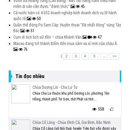
Vườn đá Hoàng Tung (Cao Bằng) - kiệt tác hàng trăm triệu năm
miền di sản cần được “đánh thức”
45
Cả nước hiện có 4.652 doanh nghiệp kinh doanh dịch vụ lữ hành
quốc tế
50
Quần thể động Pu Sam Cáp: Huyền thoại "Đệ nhất động" vùng Tây
Bắc
51
Cụm di tích lịch sử đền – chùa Khánh Vân
47
Macao đang trở thành điểm đến mua sắm xa xỉ mới của châu Á
76
1
2
3
4
5
...
>>
Tin đọc nhiều
Chùa Dương Lôi - Cha Lư Tự
Chùa Cha Lư thuộc khu phố Dương Lôi, phường Tân
Hồng, thành phố Từ Sơn, thờ Phật và thờ...
558
Chùa Cổ Lũng - Chùa Đình Cả, Gia Bình, Bắc Ninh
Chùa Cổ Lũng (xã Nội Duệ, huyện Tiên Du) vốn được xây