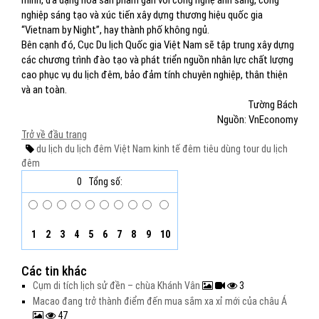
minh, đa dạng hóa sản phẩm gắn với công nghệ ánh sáng, công
nghiệp sáng tạo và xúc tiến xây dựng thương hiệu quốc gia
“Vietnam by Night”, hay thành phố không ngủ.
Bên cạnh đó, Cục Du lịch Quốc gia Việt Nam sẽ tập trung xây dựng
các chương trình đào tạo và phát triển nguồn nhân lực chất lượng
cao phục vụ du lịch đêm, bảo đảm tính chuyên nghiệp, thân thiện
và an toàn.
Tường Bách
Nguồn: VnEconomy
Trở về đầu trang
du lịch
du lịch đêm Việt Nam
kinh tế đêm
tiêu dùng
tour du lịch
đêm
0
Tổng số:
1
2
3
4
5
6
7
8
9
10
Các tin khác
Cụm di tích lịch sử đền – chùa Khánh Vân
3
Macao đang trở thành điểm đến mua sắm xa xỉ mới của châu Á
47