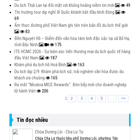
Du lịch Thái Lan lại đối mặt với khủng hoảng niềm tin mới
49
Thị trường tour dịp nghỉ lễ Quốc khánh bắt đầu khởi động
69
Ẩm thực đường phố Việt Nam ghi tên trên bản đồ du lịch thế giới
83
Đền Nguyệt Hồ – Điểm đến văn hóa tâm linh đặc sắc tại xã Bố Hạ,
tỉnh Bắc Ninh
175
ITE HCMC 2026 - Sự kiện xúc tiến thương mại du lịch quốc tế hàng
đầu Việt Nam
187
Khám phá du lịch hồ Hoà Bình
163
Du lịch dịp 2/9: Khám phá lịch sử, trải nghiệm văn hóa được du
khách ưa chuộng
165
Ra mắt "Moskva MICE Rewards": Đòn bẩy mới cho doanh nghiệp
lữ hành Việt
206
1
2
3
4
5
...
>>
Tin đọc nhiều
Chùa Dương Lôi - Cha Lư Tự
Chùa Cha Lư thuộc khu phố Dương Lôi, phường Tân