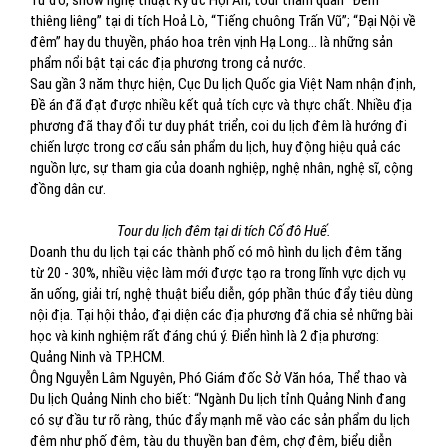
Từ đó, show nghệ thuật Ký ức Hội An; tour tham quan “Đêm
thiêng liêng” tại di tích Hoả Lò, “Tiếng chuông Trấn Vũ”; “Đại Nội về
đêm” hay du thuyền, pháo hoa trên vịnh Hạ Long… là những sản
phẩm nổi bật tại các địa phương trong cả nước.
Sau gần 3 năm thực hiện, Cục Du lịch Quốc gia Việt Nam nhận định,
Đề án đã đạt được nhiều kết quả tích cực và thực chất. Nhiều địa
phương đã thay đổi tư duy phát triển, coi du lịch đêm là hướng đi
chiến lược trong cơ cấu sản phẩm du lịch, huy động hiệu quả các
nguồn lực, sự tham gia của doanh nghiệp, nghệ nhân, nghệ sĩ, cộng
đồng dân cư.
Tour du lịch đêm tại di tích Cố đô Huế.
Doanh thu du lịch tại các thành phố có mô hình du lịch đêm tăng
từ 20 - 30%, nhiều việc làm mới được tạo ra trong lĩnh vực dịch vụ
ăn uống, giải trí, nghệ thuật biểu diễn, góp phần thúc đẩy tiêu dùng
nội địa. Tại hội thảo, đại diện các địa phương đã chia sẻ những bài
học và kinh nghiệm rất đáng chú ý. Điển hình là 2 địa phương:
Quảng Ninh và TP.HCM.
Ông Nguyễn Lâm Nguyên, Phó Giám đốc Sở Văn hóa, Thể thao và
Du lịch Quảng Ninh cho biết: “Ngành Du lịch tỉnh Quảng Ninh đang
có sự đầu tư rõ ràng, thúc đẩy mạnh mẽ vào các sản phẩm du lịch
đêm như phố đêm, tàu du thuyền ban đêm, chợ đêm, biểu diễn