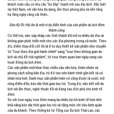
khách toàn cầu có nhu cầu "bù đắp" mạnh mẽ sau đại dịch. Đặc biệt
tại Việt Nam, với văn hóa đa dạng, ẩm thực phong phú và nền tảng
hạ tầng ngày càng cải thiện…
Đảo Ký Ức Hội An là một ví dụ điển hình của sản phẩm du lịch đêm
thành công.
Có thể nói, việc sáp nhập các tỉnh thành đã mở ra nhiều dư địa và
không gian phát triển mới cho các địa phương trong cả nước. Theo
đó, điểm thay đổi cốt lõi là ở tư duy thiết kế sản phẩm như chuyển
từ “tour theo địa giới hành chính” sang “tour theo không gian du
lịch và chủ đề trải nghiệm”, từ tour tham quan ban ngày sang các
hoạt động du lịch đêm...
Các sản phẩm mới khai thác chiều sâu văn hóa, thiên nhiên và
phong cách sống bản địa, từ đó tạo nên hành trình gắn kết và cá
nhân hóa hơn. Danh mục sản phẩm hiện có cũng được rà soát, mở
rộng điểm đến, kéo dài thời gian lưu trú. Trong đó, việc kết nối du
lịch với ẩm thực, nghệ thuật đã và đang tạo đột phá cho kinh tế
đêm.
So với tour ngày, tour đêm mang lại nhiều lợi ích kinh tế hơn nhờ
khả năng kéo dài thời gian lưu trú và tăng mức chi tiêu bình quân
của du khách. Theo thống kê từ Tổng cục Du lịch Thái Lan, các