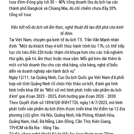
tour đêm đóng góp tới 30 – 40% tổng doanh thu du lịch tại các
thành phố Bangkok và Chiang Mai, dù chỉ chiếm chưa đầy 20%
tổng số tour.
Việc kết nối du lịch với ẩm thực, nghệ thuật đã tạo đột phá cho kinh
tế đêm.
Tại Việt Nam, chuyên gia kinh tế du lịch TS. Trần Văn Mạnh nhận
định: “Một du khách thay vì kết thúc hành trình lúc 17h, có thể tiếp
tục chi tiêu đến 22h hoặc thậm chí khuya hơn cho các trải nghiệm
thư giãn, giải trí, ẩm thực hoặc mua sắm. Mỗi giờ kéo dài thêm là
một cơ hội doanh thu cho các nhà hàng, cửa hàng, nghệ sĩ biểu
diễn và doanh nghiệp vận hành dịch vụ”.
Ngày 12/11, tại Quảng Ninh, Cục Du lịch Quốc gia Việt Nam đã phối
hợp với tỉnh Quảng Ninh tổ chức Hội thảo sơ kết, đánh giá tình
hình triển khai Đề án “Một số mô hình phát triển sản phẩm du lịch
đêm” giai đoạn 2023 - 2025, định hướng giai đoạn 2026 - 2030.
Theo Quyết định số 1894/QĐ-BVHTTDL ngày 14/7/2023, mô hình
phát triển sản phẩm du lịch đêm được triển khai thí điểm tại 12 địa
phương (cũ) gồm: Hà Nội, Quảng Ninh, Hải Phòng, Khánh Hòa,
Quảng Nam, Huế, Đà Nẵng, Lâm Đồng, Cần Thơ, Kiên Giang,
TP.HCM và Bà Rịa - Vũng Tàu.