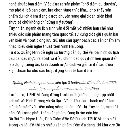
nghệ thuật ban đêm. Việc đưa ra sản phẩm “phố đêm du thuyền”,
mở phố đi bộ ban đêm, lựa chọn vùng thí điểm… cho thấy sản
phẩm du lịch đêm đang được chuyển sang giai đoạn triển khai
thực tế chứ không chỉ dừng ở ý tưởng”.
Tuy nhiên, ngành du lịch tỉnh vẫn đối mặt với nhiều hạn chế như
thiếu các sản phẩm mang tầm quốc tế, sự xung đột giữa quán bar
ven biển và hoạt động lưu trú, nhu cầu quy hoạch các sản phẩm âm
nhạc, biểu diễn nghệ thuật trên Vịnh Hạ Long...
Từ đó, Quảng Ninh đề nghị có hướng dẫn cụ thể về loại hình du lịch
câu cá, câu mực, rà soát và điều chỉnh các quy định liên quan đến
lao động, tiếng ồn, kinh doanh rượu, dịch vụ giải trí để tạo điều
kiện thuận lợi cho các hoạt động kinh tế ban đêm.
Quảng Ninh bắn pháo hoa liên tục 3 buổi/tuần đến hết năm 2025
nhằm tạo sản phẩm mới cho mùa thu đông.
Tương tự, TP.HCM đang đứng trước cơ hội lớn sau sự hợp nhất
lịch sử với Bình Dương và Bà Rịa - Vũng Tàu, tạo thành một "tam
giác bản sắc" với tiềm năng sông - biển - đô thị. Tuy nhiên, sự mất
cân đối trong phát triển sản phẩm đang là rào cản lớn.
Bà Bùi Thị Ngọc Hiếu, Phó Giám đốc Sở Du lịch TP.HCM, cho biết
trong khi lõi đô thị có nhiều sản phẩm đêm đa dạng, thì khu vực Bà