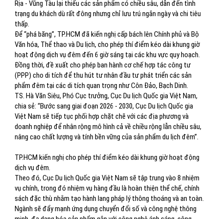
Rịa - Vũng Tàu lại thiếu các sản phẩm có chiều sâu, dẫn đến tình
trạng du khách dù rất đông nhưng chỉ lưu trú ngắn ngày và chi tiêu
thấp.
Để “phá băng”, TP.HCM đã kiến nghị cấp bách lên Chính phủ và Bộ
Văn hóa, Thể thao và Du lịch, cho phép thí điểm kéo dài khung giờ
hoạt động dịch vụ đêm đến 6 giờ sáng tại các khu vực quy hoạch.
Đồng thời, đề xuất cho phép ban hành cơ chế hợp tác công tư
(PPP) cho di tích để thu hút tư nhân đầu tư phát triển các sản
phẩm đêm tại các di tích quan trọng như Côn Đảo, Bạch Dinh.
TS. Hà Văn Siêu, Phó Cục trưởng, Cục Du lịch Quốc gia Việt Nam,
chia sẻ: “Bước sang giai đoạn 2026 - 2030, Cục Du lịch Quốc gia
Việt Nam sẽ tiếp tục phối hợp chặt chẽ với các địa phương và
doanh nghiệp để nhân rộng mô hình cả về chiều rộng lẫn chiều sâu,
nâng cao chất lượng và tính bền vững của sản phẩm du lịch đêm”.
TP.HCM kiến nghị cho phép thí điểm kéo dài khung giờ hoạt động
dịch vụ đêm.
Theo đó, Cục Du lịch Quốc gia Việt Nam sẽ tập trung vào 8 nhiệm
vụ chính, trong đó nhiệm vụ hàng đầu là hoàn thiện thể chế, chính
sách đặc thù nhằm tạo hành lang pháp lý thông thoáng và an toàn.
Ngành sẽ đẩy mạnh ứng dụng chuyển đổi số và công nghệ thông