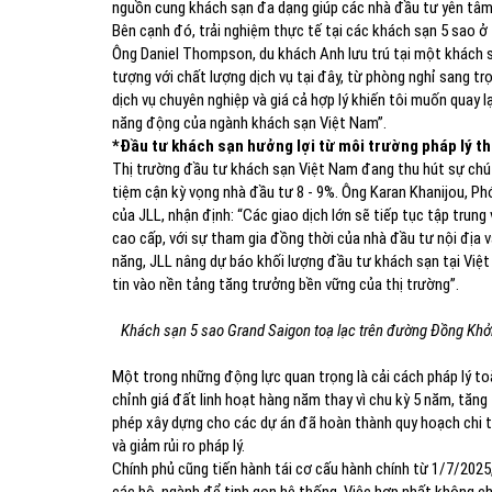
nguồn cung khách sạn đa dạng giúp các nhà đầu tư yên tâm
Bên cạnh đó, trải nghiệm thực tế tại các khách sạn 5 sao ở
Ông Daniel Thompson, du khách Anh lưu trú tại một khách s
tượng với chất lượng dịch vụ tại đây, từ phòng nghỉ sang trọ
dịch vụ chuyên nghiệp và giá cả hợp lý khiến tôi muốn quay l
năng động của ngành khách sạn Việt Nam”.
*Đầu tư khách sạn hưởng lợi từ môi trường pháp lý th
Thị trường đầu tư khách sạn Việt Nam đang thu hút sự chú ý 
tiệm cận kỳ vọng nhà đầu tư 8 - 9%. Ông Karan Khanijou, P
của JLL, nhận định: “Các giao dịch lớn sẽ tiếp tục tập tru
cao cấp, với sự tham gia đồng thời của nhà đầu tư nội địa v
năng, JLL nâng dự báo khối lượng đầu tư khách sạn tại Việt
tin vào nền tảng tăng trưởng bền vững của thị trường”.
Khách sạn 5 sao Grand Saigon toạ lạc trên đường Đồng Khở
Một trong những động lực quan trọng là cải cách pháp lý to
chỉnh giá đất linh hoạt hàng năm thay vì chu kỳ 5 năm, tăng
phép xây dựng cho các dự án đã hoàn thành quy hoạch chi ti
và giảm rủi ro pháp lý.
Chính phủ cũng tiến hành tái cơ cấu hành chính từ 1/7/2025,