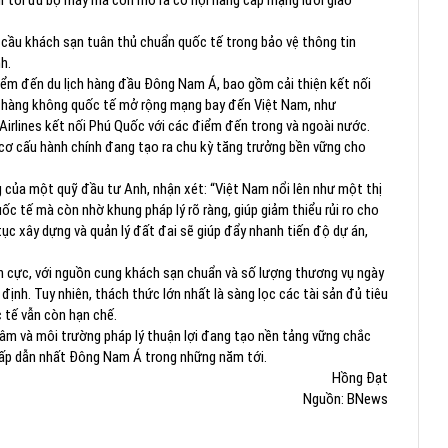
hỉ tối ưu bộ máy mà còn mở ra cơ hội nâng cấp mạng lưới giao
u cầu khách sạn tuân thủ chuẩn quốc tế trong bảo vệ thông tin
h.
điểm đến du lịch hàng đầu Đông Nam Á, bao gồm cải thiện kết nối
ng hàng không quốc tế mở rộng mạng bay đến Việt Nam, như
Airlines kết nối Phú Quốc với các điểm đến trong và ngoài nước.
ái cơ cấu hành chính đang tạo ra chu kỳ tăng trưởng bền vững cho
của một quỹ đầu tư Anh, nhận xét: “Việt Nam nổi lên như một thị
c tế mà còn nhờ khung pháp lý rõ ràng, giúp giảm thiểu rủi ro cho
ục xây dựng và quản lý đất đai sẽ giúp đẩy nhanh tiến độ dự án,
ch cực, với nguồn cung khách sạn chuẩn và số lượng thương vụ ngày
 định. Tuy nhiên, thách thức lớn nhất là sàng lọc các tài sản đủ tiêu
 tế vẫn còn hạn chế.
tâm và môi trường pháp lý thuận lợi đang tạo nền tảng vững chắc
hấp dẫn nhất Đông Nam Á trong những năm tới.
Hồng Đạt
Nguồn: BNews