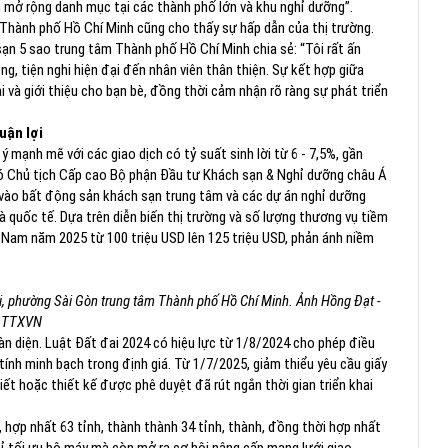
 mở rộng danh mục tại các thành phố lớn và khu nghỉ dưỡng”.
 Thành phố Hồ Chí Minh cũng cho thấy sự hấp dẫn của thị trường.
ạn 5 sao trung tâm Thành phố Hồ Chí Minh chia sẻ: “Tôi rất ấn
ng, tiện nghi hiện đại đến nhân viên thân thiện. Sự kết hợp giữa
ại và giới thiệu cho bạn bè, đồng thời cảm nhận rõ ràng sự phát triển
uận lợi
mạnh mẽ với các giao dịch có tỷ suất sinh lời từ 6 - 7,5%, gần
hó Chủ tịch Cấp cao Bộ phận Đầu tư Khách sạn & Nghỉ dưỡng châu Á
ng vào bất động sản khách sạn trung tâm và các dự án nghỉ dưỡng
à quốc tế. Dựa trên diễn biến thị trường và số lượng thương vụ tiềm
 Nam năm 2025 từ 100 triệu USD lên 125 triệu USD, phản ánh niềm
i, phường Sài Gòn trung tâm Thành phố Hồ Chí Minh. Ảnh Hồng Đạt -
TTXVN
àn diện. Luật Đất đai 2024 có hiệu lực từ 1/8/2024 cho phép điều
 tính minh bạch trong định giá. Từ 1/7/2025, giảm thiểu yêu cầu giấy
ết hoặc thiết kế được phê duyệt đã rút ngắn thời gian triển khai
 hợp nhất 63 tỉnh, thành thành 34 tỉnh, thành, đồng thời hợp nhất