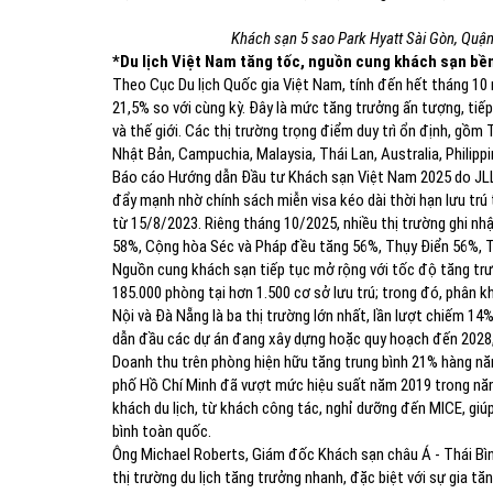
Khách sạn 5 sao Park Hyatt Sài Gòn, Quậ
*Du lịch Việt Nam tăng tốc, nguồn cung khách sạn bề
Theo Cục Du lịch Quốc gia Việt Nam, tính đến hết tháng 10
21,5% so với cùng kỳ. Đây là mức tăng trưởng ấn tượng, tiế
và thế giới. Các thị trường trọng điểm duy trì ổn định, gồm
Nhật Bản, Campuchia, Malaysia, Thái Lan, Australia, Philipp
Báo cáo Hướng dẫn Đầu tư Khách sạn Việt Nam 2025 do JLL
đẩy mạnh nhờ chính sách miễn visa kéo dài thời hạn lưu trú
từ 15/8/2023. Riêng tháng 10/2025, nhiều thị trường ghi n
58%, Cộng hòa Séc và Pháp đều tăng 56%, Thụy Điển 56%, 
Nguồn cung khách sạn tiếp tục mở rộng với tốc độ tăng tr
185.000 phòng tại hơn 1.500 cơ sở lưu trú; trong đó, phân
Nội và Đà Nẵng là ba thị trường lớn nhất, lần lượt chiếm 
dẫn đầu các dự án đang xây dựng hoặc quy hoạch đến 2028, 
Doanh thu trên phòng hiện hữu tăng trung bình 21% hàng năm
phố Hồ Chí Minh đã vượt mức hiệu suất năm 2019 trong năm
khách du lịch, từ khách công tác, nghỉ dưỡng đến MICE, giúp 
bình toàn quốc.
Ông Michael Roberts, Giám đốc Khách sạn châu Á - Thái Bì
thị trường du lịch tăng trưởng nhanh, đặc biệt với sự gia t