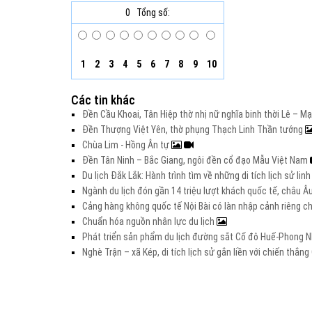
0
Tổng số:
1
2
3
4
5
6
7
8
9
10
Các tin khác
Đền Cầu Khoai, Tân Hiệp thờ nhị nữ nghĩa binh thời Lê – M
Đền Thượng Việt Yên, thờ phụng Thạch Linh Thần tướng
Chùa Lim - Hồng Ân tự
Đền Tân Ninh – Bắc Giang, ngôi đền cổ đạo Mẫu Việt Nam
Du lịch Đắk Lắk: Hành trình tìm về những di tích lịch sử lin
Ngành du lịch đón gần 14 triệu lượt khách quốc tế, châu 
Cảng hàng không quốc tế Nội Bài có làn nhập cảnh riêng 
Chuẩn hóa nguồn nhân lực du lịch
Phát triển sản phẩm du lịch đường sắt Cố đô Huế-Phong Nh
Nghè Trận – xã Kép, di tích lịch sử gắn liền với chiến thắ