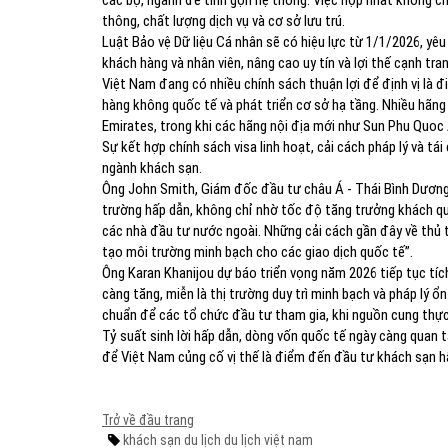
các bộ, ngành để tinh gọn hệ thống. Việc hợp nhất không c
thông, chất lượng dịch vụ và cơ sở lưu trú.
Luật Bảo vệ Dữ liệu Cá nhân sẽ có hiệu lực từ 1/1/2026, yê
khách hàng và nhân viên, nâng cao uy tín và lợi thế cạnh tran
Việt Nam đang có nhiều chính sách thuận lợi để định vị là 
hàng không quốc tế và phát triển cơ sở hạ tầng. Nhiều hã
Emirates, trong khi các hãng nội địa mới như Sun Phu Quoc 
Sự kết hợp chính sách visa linh hoạt, cải cách pháp lý và t
ngành khách sạn.
Ông John Smith, Giám đốc đầu tư châu Á - Thái Bình Dương 
trường hấp dẫn, không chỉ nhờ tốc độ tăng trưởng khách quố
các nhà đầu tư nước ngoài. Những cải cách gần đây về thủ t
tạo môi trường minh bạch cho các giao dịch quốc tế”.
Ông Karan Khanijou dự báo triển vọng năm 2026 tiếp tục tí
càng tăng, miễn là thị trường duy trì minh bạch và pháp lý ổn
chuẩn để các tổ chức đầu tư tham gia, khi nguồn cung thực
Tỷ suất sinh lời hấp dẫn, dòng vốn quốc tế ngày càng quan 
để Việt Nam củng cố vị thế là điểm đến đầu tư khách sạn 
Trở về đầu trang
khách sạn
du lịch
du lịch việt nam