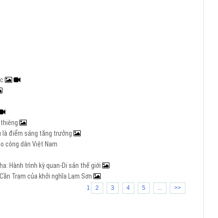
ạc
h thiêng
Âu là điểm sáng tăng trưởng
cho công dân Việt Nam
a: Hành trình kỳ quan-Di sản thế giới
ng Cần Trạm của khởi nghĩa Lam Sơn
1
2
3
4
5
...
>>