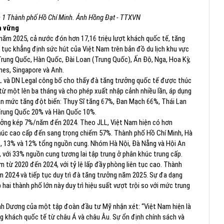
n 1 Thành phố Hồ Chí Minh. Ảnh Hồng Đạt - TTXVN
n vững
 năm 2025, cả nước đón hơn 17,16 triệu lượt khách quốc tế, tăng
p tục khẳng định sức hút của Việt Nam trên bản đồ du lịch khu vực
 Trung Quốc, Hàn Quốc, Đài Loan (Trung Quốc), Ấn Độ, Nga, Hoa Kỳ,
ines, Singapore và Anh.
 và DN Legal công bố cho thấy đà tăng trưởng quốc tế được thúc
 từ một lên ba tháng và cho phép xuất nhập cảnh nhiều lần, áp dụng
hận mức tăng đột biến: Thụy Sĩ tăng 67%, Đan Mạch 66%, Thái Lan
Trung Quốc 20% và Hàn Quốc 10%.
ưởng kép 7%/năm đến 2024. Theo JLL, Việt Nam hiện có hơn
 khúc cao cấp đến sang trọng chiếm 57%. Thành phố Hồ Chí Minh, Hà
14%, 13% và 12% tổng nguồn cung. Nhóm Hà Nội, Đà Nẵng và Hội An
với 33% nguồn cung tương lai tập trung ở phân khúc trung cấp.
 từ 2020 đến 2024, với tỷ lệ lấp đầy phòng liên tục cao. Thành
 2024 và tiếp tục duy trì đà tăng trưởng năm 2025. Sự đa dạng
hai thành phố lớn này duy trì hiệu suất vượt trội so với mức trung
nh Dương của một tập đoàn đầu tư Mỹ nhận xét: “Việt Nam hiện là
ăng khách quốc tế từ châu Á và châu Âu. Sự ổn định chính sách và