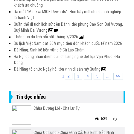
khách ưa chuộng
Ra mắt "Moskva MICE Rewards": Đòn bẩy mới cho doanh nghiệp
lữ hành Việt
Quần thể di tích lịch sử đền Dành, thờ phụng Cao Sơn Đại Vương,
Quý Minh Đại Vương
Thông tin du lịch nổi bật tháng 7/2026
Du lịch Việt Nam đạt 56% mục tiêu đón khách quốc tế năm 2026
Đà Nẵng: Sinh kế bền vững ở Cù Lao Chàm
Hà Nội công nhận điểm du lịch Làng nghề dệt lụa Vạn Phúc - Hà
Đông
Đà Nẵng tổ chức Ngày hội tôn vinh di sản mỳ Quảng
1
2
3
4
5
...
>>
Tin đọc nhiều
Chùa Dương Lôi - Cha Lư Tự
539
Chùa Cổ Lũng - Chùa Đình Cả, Gia Bình, Bắc Ninh