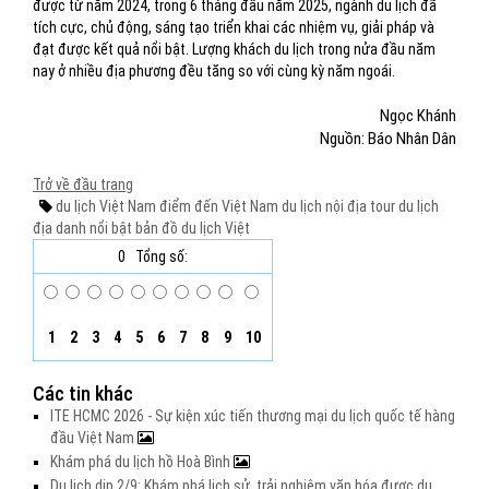
được từ năm 2024, trong 6 tháng đầu năm 2025, ngành du lịch đã
tích cực, chủ động, sáng tạo triển khai các nhiệm vụ, giải pháp và
đạt được kết quả nổi bật. Lượng khách du lịch trong nửa đầu năm
nay ở nhiều địa phương đều tăng so với cùng kỳ năm ngoái.
Ngọc Khánh
Nguồn: Báo Nhân Dân
Trở về đầu trang
du lịch Việt Nam
điểm đến Việt Nam
du lịch nội địa
tour du lịch
địa danh nổi bật
bản đồ du lịch Việt
0
Tổng số:
1
2
3
4
5
6
7
8
9
10
Các tin khác
ITE HCMC 2026 - Sự kiện xúc tiến thương mại du lịch quốc tế hàng
đầu Việt Nam
Khám phá du lịch hồ Hoà Bình
Du lịch dịp 2/9: Khám phá lịch sử, trải nghiệm văn hóa được du