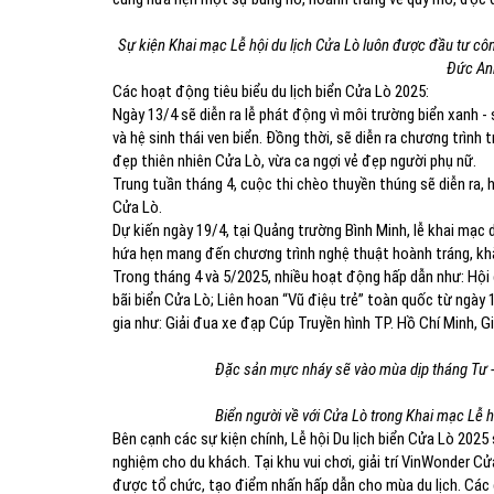
Sự kiện Khai mạc Lễ hội du lịch Cửa Lò luôn được đầu tư côn
Đức An
Các hoạt động tiêu biểu du lịch biển Cửa Lò 2025:
Ngày 13/4 sẽ diễn ra lễ phát động vì môi trường biển xanh 
và hệ sinh thái ven biển. Đồng thời, sẽ diễn ra chương trình 
đẹp thiên nhiên Cửa Lò, vừa ca ngợi vẻ đẹp người phụ nữ.
Trung tuần tháng 4, cuộc thi chèo thuyền thúng sẽ diễn ra,
Cửa Lò.
Dự kiến ngày 19/4, tại Quảng trường Bình Minh, lễ khai mạc 
hứa hẹn mang đến chương trình nghệ thuật hoành tráng, khẳn
Trong tháng 4 và 5/2025, nhiều hoạt động hấp dẫn như: Hội
bãi biển Cửa Lò; Liên hoan “Vũ điệu trẻ” toàn quốc từ ngày 
gia như: Giải đua xe đạp Cúp Truyền hình TP. Hồ Chí Minh, Giả
Đặc sản mực nháy sẽ vào mùa dịp tháng Tư - 
Biển người về với Cửa Lò trong Khai mạc Le
Bên cạnh các sự kiện chính, Lễ hội Du lịch biển Cửa Lò 202
nghiệm cho du khách. Tại khu vui chơi, giải trí VinWonder C
được tổ chức, tạo điểm nhấn hấp dẫn cho mùa du lịch. Các 