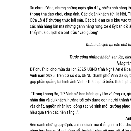
Dù chưa đông, nhưng những ngày gần đây, nhiều nhà hàng lớ
thong thả dạo chơi, chụp ảnh. Các đoàn khách từ Hà Nội, 
Cửa Lò để thưởng thức hải sản. Các bãi đậu xe ở khu vực tr
các nhà hàng lớn mà những gánh hàng rong, xe đẩy bán đồ ăn
thấy mùa du lịch đã bắt đầu "vào guồng".
Khách du lịch tại các nhà 
Trước cổng những khách sạn lớn, dịc
Nâng tầm
Để chuẩn bị cho mùa du lịch 2025, UBND tỉnh Nghệ An đã ba
Vinh năm 2025. Trên cơ sở đó, UBND thành phố Vinh đã cụ 
góp phần quảng bá hình ảnh Vinh - thành phố biển; thành phố
“Trong tháng Ba, TP. Vinh sẽ ban hành quy tắc về ứng xử, gi
nhân dân và du khách, hướng tới xây dựng con người thành V
vật chất, nguồn nhân lực, công tác vệ sinh môi trường phục 
hiệu quả trên các nền tảng…”.
Anh
Bên cạnh những quy định, chính sách mới để nghiêm túc thu 
cũng hứa hẹn một sự bùng nổ, hoành tráng về quy mô, độc 