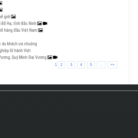
hế giới
 Bố Hạ, tỉnh Bắc Ninh
c tế hàng đầu Việt Nam
ợc du khách ưa chuộng
hiệp lữ hành Việt
i Vương, Quý Minh Đại Vương
1
2
3
4
5
...
>>