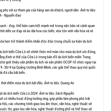
g phu với sự tham gia của hàng vạn du khách, người dân. Ảnh tư liệu:
h - Nguyễn Đạo
- sạch - đẹp, thể hiện cam kết mạnh mẽ trong việc bảo vệ cảnh quan
trình diễn xe đạp và áo dài hoa cúc biển, vừa tôn vinh văn hóa và vẻ
 hứa hẹn trở thành điểm nhấn độc đáo trong chuỗi sự kiện du lịch
du lịch biển Cửa Lò sẽ chính thức mở màn cho mùa du lịch sôi động,
g định vị thế của Cửa Lò trong bản đồ du lịch biển miền Trung.
 chợ giới thiệu sản phẩm du lịch và sản phẩm OCOP tổ chức ngay tại
19- 30/4 tại Quảng trường Bình Minh; các giải thể thao quy mô quốc
i đá cầu bãi biển...
thời điểm mùa du lịch bắt đầu. Ảnh tư liệu: Quang An
̂̃ hội du lịch biển Cửa Lò 2024. Ảnh tư liệu: Sách Nguyễn
5 sẽ có nhiều hoạt động hưởng ứng, góp phần làm phong phú trải
ửa Hội, các chương trình giao lưu ẩm thực, văn hóa, nghệ thuật sẽ
cuộc thi, giao lưu văn hóa, nghệ thuật đường phố và thể thao sẽ