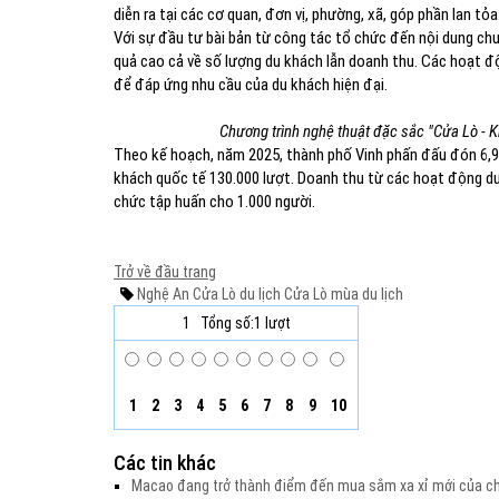
diễn ra tại các cơ quan, đơn vị, phường, xã, góp phần lan tỏa
Với sự đầu tư bài bản từ công tác tổ chức đến nội dung chư
quả cao cả về số lượng du khách lẫn doanh thu. Các hoạt đ
để đáp ứng nhu cầu của du khách hiện đại.
Chương trình nghệ thuật đặc sắc "Cửa Lò - K
Theo kế hoạch, năm 2025, thành phố Vinh phấn đấu đón 6,9 tr
khách quốc tế 130.000 lượt. Doanh thu từ các hoạt động du 
chức tập huấn cho 1.000 người.
Trở về đầu trang
Nghệ An
Cửa Lò
du lịch Cửa Lò
mùa du lịch
1
Tổng số:1 lượt
1
2
3
4
5
6
7
8
9
10
Các tin khác
Macao đang trở thành điểm đến mua sắm xa xỉ mới của c