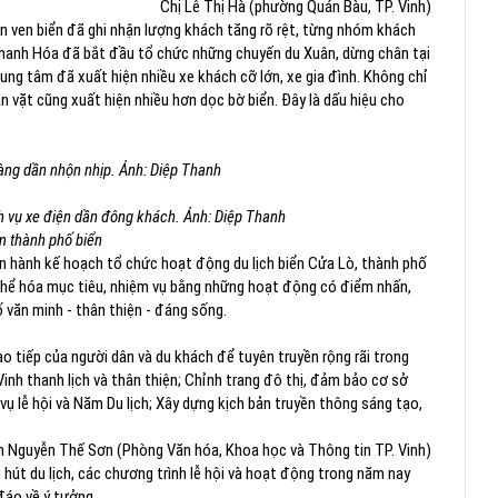
Chị Lê Thị Hà (phường Quán Bàu, TP. Vinh)
n ven biển đã ghi nhận lượng khách tăng rõ rệt, từng nhóm khách
Thanh Hóa đã bắt đầu tổ chức những chuyến du Xuân, dừng chân tại
ung tâm đã xuất hiện nhiều xe khách cỡ lớn, xe gia đình. Không chỉ
 vặt cũng xuất hiện nhiều hơn dọc bờ biển. Đây là dấu hiệu cho
hàng dần nhộn nhịp. Ảnh: Diệp Thanh
h vụ xe điện dần đông khách. Ảnh: Diệp Thanh
 thành phố biển
n hành kế hoạch tổ chức hoạt động du lịch biển Cửa Lò, thành phố
thể hóa mục tiêu, nhiệm vụ bằng những hoạt động có điểm nhấn,
 văn minh - thân thiện - đáng sống.
ao tiếp của người dân và du khách để tuyên truyền rộng rãi trong
inh thanh lịch và thân thiện; Chỉnh trang đô thị, đảm bảo cơ sở
vụ lễ hội và Năm Du lịch; Xây dựng kịch bản truyền thông sáng tạo,
 Nguyễn Thế Sơn (Phòng Văn hóa, Khoa học và Thông tin TP. Vinh)
hút du lịch, các chương trình lễ hội và hoạt động trong năm nay
đáo về ý tưởng.