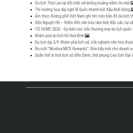
Du lịch Thái Lan lại đối mặt với khủng hoảng niềm tin mới
Thị trường tour dịp nghỉ lễ Quốc khánh bắt đầu khởi động
Ẩm thực đường phố Việt Nam ghi tên trên bản đồ du lịch t
Đền Nguyệt Hồ – Điểm đến văn hóa tâm linh đặc sắc tại xã
ITE HCMC 2026 - Sự kiện xúc tiến thương mại du lịch quố
Khám phá du lịch hồ Hoà Bình
Du lịch dịp 2/9: Khám phá lịch sử, trải nghiệm văn hóa đư
Ra mắt "Moskva MICE Rewards": Đòn bẩy mới cho doanh ng
Quần thể di tích lịch sử đền Dành, thờ phụng Cao Sơn Đạ