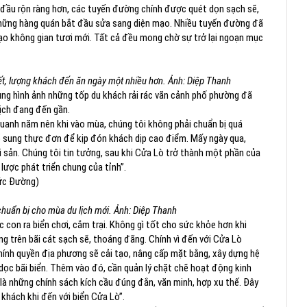
t đầu rộn ràng hơn, các tuyến đường chính được quét dọn sạch sẽ,
 những hàng quán bắt đầu sửa sang diện mạo. Nhiều tuyến đường đã
 tạo không gian tươi mới. Tất cả đều mong chờ sự trở lại ngoạn mục
ết, lượng khách đến ăn ngày một nhiều hơn. Ảnh: Diệp Thanh
ng hình ảnh những tốp du khách rải rác vãn cảnh phố phường đã
lịch đang đến gần.
uanh năm nên khi vào mùa, chúng tôi không phải chuẩn bị quá
ổ sung thực đơn để kịp đón khách dịp cao điểm. Mấy ngày qua,
i sản. Chúng tôi tin tưởng, sau khi Cửa Lò trở thành một phần của
 lược phát triển chung của tỉnh”.
ức Đường)
huẩn bị cho mùa du lịch mới. Ảnh: Diệp Thanh
 con ra biển chơi, cắm trại. Không gì tốt cho sức khỏe hơn khi
g trên bãi cát sạch sẽ, thoáng đãng. Chính vì đến với Cửa Lò
hính quyền địa phương sẽ cải tạo, nâng cấp mặt bằng, xây dựng hệ
dọc bãi biển. Thêm vào đó, cần quản lý chặt chẽ hoạt động kinh
ẽ là những chính sách kích cầu đúng đắn, văn minh, hợp xu thế. Đây
khách khi đến với biển Cửa Lò”.