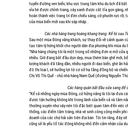
tuyến đường ven biển, khu vực trung tâm khu du lịch đã bắ
vỉa hè được chỉnh trang, cây xanh được cắt tỉa gọn gàng,
hoàn thành việc trang trí đèn chiếu sáng, cờ phướn rực rỡ,
của mùa biển mới sau khi sáp nhập...
Các nhà hàng trang hoàng khang trang. Kể từ sau T
Sau một mùa Đông vắng khách, sự thay đổi về cảnh quan cù
tạo tâm lý hứng khởi cho người dân địa phương khi mùa du 
"Nhà hàng chúng tôi là một trong số những đơn vị mở cửa q
nhiều. Giờ đang bắt đầu dọn dẹp, mua thêm bàn ghế mới, b
lượng khách đã tăng dần, nhiều người đi dạo biển, ghé ăn hả
đô thị loại I, sẽ hưởng lợi từ cơ sở hạ tầng đồng bộ và chiến
Chị Võ Thị Quế - chủ nhà hàng Nam Quế (đường Nguyễn Th
Các hàng quán bắt đầu sửa sang để c
“Kể cả những ngày mùa Đông, cứ hửng nắng là tôi lại đưa các
được tận hưởng không khí trong lành của biển cả và tắm nắn
thường xuyên như vậy nên tôi đặc biệt quan tâm đến việc c
thống, các điểm tắm tráng, nhà vệ sinh công cộng miễn phí 
doanh của các chợ hải sản trên địa bàn. Tôi tin rằng, đây s
cũng sẽ là yếu tố tác động không nhỏ đến cảm nhận của du 