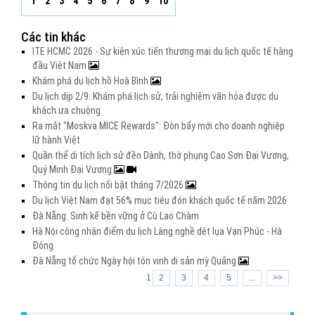
1
2
3
4
5
6
7
8
9
10
Các tin khác
ITE HCMC 2026 - Sự kiện xúc tiến thương mại du lịch quốc tế hàng
đầu Việt Nam
Khám phá du lịch hồ Hoà Bình
Du lịch dịp 2/9: Khám phá lịch sử, trải nghiệm văn hóa được du
khách ưa chuộng
Ra mắt "Moskva MICE Rewards": Đòn bẩy mới cho doanh nghiệp
lữ hành Việt
Quần thể di tích lịch sử đền Dành, thờ phụng Cao Sơn Đại Vương,
Quý Minh Đại Vương
Thông tin du lịch nổi bật tháng 7/2026
Du lịch Việt Nam đạt 56% mục tiêu đón khách quốc tế năm 2026
Đà Nẵng: Sinh kế bền vững ở Cù Lao Chàm
Hà Nội công nhận điểm du lịch Làng nghề dệt lụa Vạn Phúc - Hà
Đông
Đà Nẵng tổ chức Ngày hội tôn vinh di sản mỳ Quảng
1
2
3
4
5
...
>>