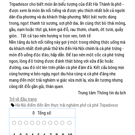
Tripadvisor cho biết món ăn biểu tượng của đất Hà Thành là phở -
được xem là món ăn nổi tiếng và được yêu thích nhất bởi cả người
dân địa phương và du khách thập phương. Một bát nước dùng
trong, ngọt thanh từ xương, sợi phở dai, ăn cùng thịt bò thái mỏng,
gầu, nạm hoặc thịt gà, kèm giá đỗ, rau thơm, chanh, ớt tươi, quẩy
giòn… Tất cả tạo nên hương vị trọn vẹn, tinh tế.
Nền tảng du lịch nổi tiếng này gợi ý một trong những thức uống mà
du khách nhất định phải thử khi đến Hà Nội chính là cà phê trứng -
món đồ uống độc đáo, hấp dẫn. Để tạo nên một cốc cà phê trứng
ngon, lòng đỏ trứng được đánh thật bông với sữa đặc hoặc
đường, sau đó rót lên trên phần cà phê đậm đà. Kết cấu bông mịn
cùng hương vị béo ngậy, ngọt dịu hòa cùng vị cà phê đắng nhẹ
mang đến một trải nghiệm vị giác vừa mới lạ, vừa ấn tượng nhưng
cũng rất đỗi gần gũi, thân quen.
Trung tâm Thông tin du lịch
Trở về đầu trang
Hà Nội
điểm đến
ẩm thực
trải nghiệm
phở
cà phê
Tripadvisor
0
Tổng số: