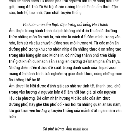
chia sẻ danh sách 13 thành phố trải nghiệm ẩm thực hàng đầu thế
giới, trong đó Thủ đô Hà Nội được xướng tên nhờ nền ẩm thực đặc
sắc, tinh tế, tao nhã, đậm chất truyền thống.
Phở bò - món ẩm thực đặc trưng nổi tiếng Hà Thành
Ẩm thực trong hành trình du lịch không chỉ đơn thuần là thưởng
thức những món ăn mới lạ, mà còn là cách để đắm mình trong văn
hóa, lịch sử và câu chuyện đằng sau mỗi hương vị. Từ các món ăn
đường phố trong khu chợ nhộn nhịp đến những thực đơn sáng tạo
trong nhà hàng gắn sao Michelin, có những thành phố trên khắp
thế giới khiến du khách sẵn sàng lên đường để khám phá ẩm thực.
Những điểm đến được đề xuất trong danh sách của Tripadvisor
mang đến hành trình trải nghiệm vị giác đích thực, cùng những món
ăn không thể bỏ lỡ.
Ẩm thực Hà Nội được đánh giá cao nhờ sự tinh tế, thanh tao, chú
trọng vào hương vị nguyên bản để làm nổi bật giá trị của nguyên
liệu địa phương. Để cảm nhận hương vị đặc sắc của ẩm thực
đường phố, hãy ghé khu phố cổ - nơi hội tụ những quán ăn lâu năm,
lưu giữ trọn vẹn hương vị truyền thống của mảnh đất ngàn năm văn
hiến.
Cà phê trứng. Ảnh minh họa