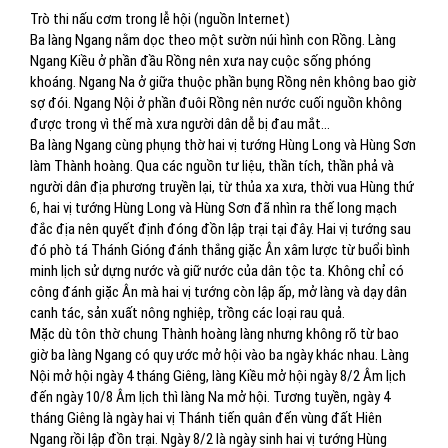
Trò thi nấu cơm trong lễ hội (nguồn Internet)
Ba làng Ngang nằm dọc theo một sườn núi hình con Rồng. Làng
Ngang Kiều ở phần đầu Rồng nên xưa nay cuộc sống phóng
khoáng. Ngang Na ở giữa thuộc phần bụng Rồng nên không bao giờ
sợ đói. Ngang Nội ở phần đuôi Rồng nên nước cuối nguồn không
được trong vì thế mà xưa người dân dễ bị đau mắt...
Ba làng Ngang cùng phụng thờ hai vị tướng Hùng Long và Hùng Sơn
làm Thành hoàng. Qua các nguồn tư liệu, thần tích, thần phả và
người dân địa phương truyền lại, từ thủa xa xưa, thời vua Hùng thứ
6, hai vị tướng Hùng Long và Hùng Sơn đã nhìn ra thế long mạch
đắc địa nên quyết định đóng đồn lập trại tại đây. Hai vị tướng sau
đó phò tá Thánh Gióng đánh thắng giặc Ân xâm lược từ buổi bình
minh lịch sử dựng nước và giữ nước của dân tộc ta. Không chỉ có
công đánh giặc Ân mà hai vị tướng còn lập ấp, mở làng và dạy dân
canh tác, sản xuất nông nghiệp, trồng các loại rau quả.
Mặc dù tôn thờ chung Thành hoàng làng nhưng không rõ từ bao
giờ ba làng Ngang có quy ước mở hội vào ba ngày khác nhau. Làng
Nội mở hội ngày 4 tháng Giêng, làng Kiều mở hội ngày 8/2 Âm lịch
đến ngày 10/8 Âm lịch thì làng Na mở hội. Tương tuyền, ngày 4
tháng Giêng là ngày hai vị Thánh tiến quân đến vùng đất Hiên
Ngang rồi lập đồn trại. Ngày 8/2 là ngày sinh hai vị tướng Hùng