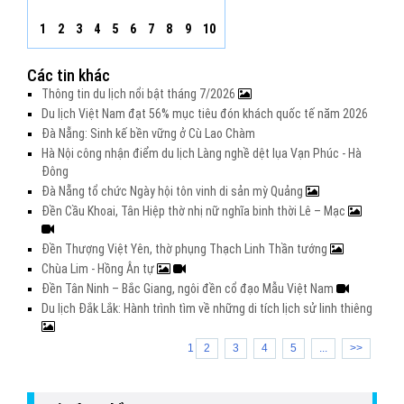
1
2
3
4
5
6
7
8
9
10
Các tin khác
Thông tin du lịch nổi bật tháng 7/2026
Du lịch Việt Nam đạt 56% mục tiêu đón khách quốc tế năm 2026
Đà Nẵng: Sinh kế bền vững ở Cù Lao Chàm
Hà Nội công nhận điểm du lịch Làng nghề dệt lụa Vạn Phúc - Hà
Đông
Đà Nẵng tổ chức Ngày hội tôn vinh di sản mỳ Quảng
Đền Cầu Khoai, Tân Hiệp thờ nhị nữ nghĩa binh thời Lê – Mạc
Đền Thượng Việt Yên, thờ phụng Thạch Linh Thần tướng
Chùa Lim - Hồng Ân tự
Đền Tân Ninh – Bắc Giang, ngôi đền cổ đạo Mẫu Việt Nam
Du lịch Đắk Lắk: Hành trình tìm về những di tích lịch sử linh thiêng
1
2
3
4
5
...
>>