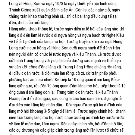
Long và Hùng Sơn và ngày 10/8 là ngày thiết yến hội binh cùng
Thánh Gióng xuất quân đánh giặc Ân. Còn lại các ngày giỗ, ngày
thắng trận khao thưởng binh sĩ... thì cả ba làng đều cúng tế tại
đền, đình của mỗi làng.
Hàng năm, theo thông lệ, trước ngày diễn ra lễ hội của làng nào thì
làng đó đến làm lễ rước đôi ngựa hồng và ngựa bạch từ Nghè Kiều
về tế lễ tại đình của làng mở hội. Tương truyền, khi xưa ngài Hùng
Long cưỡi ngựa hồng và Hùng Sơn cưỡi ngựa bạch để đánh trận
nên người dân tổ chức lễ rước ngựa và kiệu Thánh. Lễ rước được
cử hành trang trọng với ý nghĩa biểu dương sức mạnh và thể hiện
sự gắn kết cộng đồng làng xã. Trong tiếng trống chiêng rộn ràng,
đi đầu đoàn rước là đội múa lân rồng, cờ xí, cờ trận phấp phới,
phường bát âm náo nhiệt. Kế tiếp là 10 ông quan đám làng Kiều-
làng giữ ngựa, rồi đến 10 ông quan đám làng mở hội, tiếp theo là 10
ông quan đám làng còn lại. Trung tâm đoàn rước là kiệu Thành
Hoàng rồi đến đôi ngựa, sau cùng là các bậc cao niên, đội nghi lễ,
đại diện các tầng lớp nhân dân... Đôi ngựa được giữ lại ở đình của
làng mở hội khoảng 3-5 ngày để làm lễ. Trước ngày chính hội, thanh
niên trai tráng làng mở hội rước chóe xuống ao đình lấy nước rước
về làm lễ mộc dục, tắm ngựa. Đến ngày chính hội, hội đồng bô lão,
các cụ thượng và các giáp đinh trong làng mới lần lượt tổ chức tế