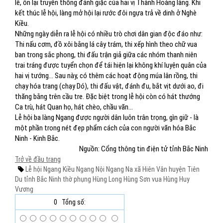
lễ, ôn lại truyền thống đánh giặc của hai vị Thành Hoàng làng. Khi
kết thúc lễ hội, làng mở hội lại rước đôi ngựa trả về dinh ở Nghè
Kiều.
Những ngày diễn ra lễ hội có nhiều trò chơi dân gian độc đáo như:
Thi nấu cơm, đồ xôi bằng lá cây trám, thi xếp hình theo chữ vua
ban trong sắc phong, thi đấu trận giả giữa các nhóm thanh niên
trai tráng được tuyển chọn để tái hiện lại không khí luyện quân của
hai vị tướng... Sau này, có thêm các hoạt động múa lân rồng, thi
chạy hóa trang (chạy Dó), thi đấu vật, đánh đu, bắt vịt dưới ao, đi
thăng bằng trên cầu tre. Đặc biệt trong lễ hội còn có hát thướng
Ca trù, hát Quan họ, hát chèo, chầu văn...
Lễ hội ba làng Ngang được người dân luôn trân trọng, gìn giữ - là
một phần trong nét đẹp phẩm cách của con người văn hóa Bắc
Ninh - Kinh Bắc.
Nguồn: Cổng thông tin điện tử tỉnh Bắc Ninh
Trở về đầu trang
Lễ hội
Ngang Kiều
Ngang Nội
Ngang Na
xã Hiên Vân
huyện Tiên
Du
tỉnh Bắc Ninh
thờ phụng
Hùng Long
Hùng Sơn
vua Hùng Huy
Vương
0
Tổng số: