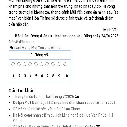
Mũi Yến không đơn thuần là điểm đến, mà còn là một hành trình
khám phá cho những tâm hồn trẻ trung, khao khát tự do. Hi vọng
trong tương lai không xa, thắng cảnh Mũi Yến đang ẩn mình sau “sa
mạc” ven biển Hòa Thắng sẽ được đánh thức và trở thành điểm
đến hấp dẫn.
Minh Vân
Báo Lâm Đồng điện tử - baolamdong.vn - Đăng ngày 24/9/2025
Trở về đầu trang
Lâm Đồng
Mũi Yến
phượt thủ
0
Tổng số:
1
2
3
4
5
6
7
8
9
10
Các tin khác
Thông tin du lịch nổi bật tháng 7/2026
Du lịch Việt Nam đạt 56% mục tiêu đón khách quốc tế năm 2026
Đà Nẵng: Sinh kế bền vững ở Cù Lao Chàm
Hà Nội công nhận điểm du lịch Làng nghề dệt lụa Vạn Phúc - Hà
Đông