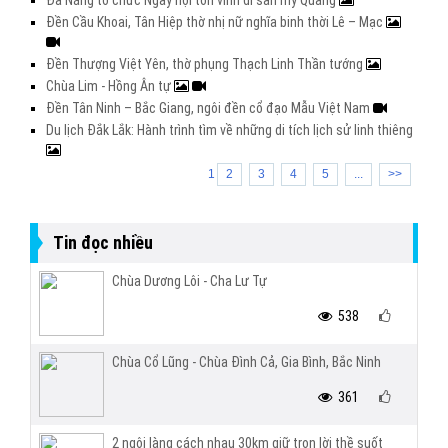
Đà Nẵng tổ chức Ngày hội tôn vinh di sản mỳ Quảng
Đền Cầu Khoai, Tân Hiệp thờ nhị nữ nghĩa binh thời Lê – Mạc
Đền Thượng Việt Yên, thờ phụng Thạch Linh Thần tướng
Chùa Lim - Hồng Ân tự
Đền Tân Ninh – Bắc Giang, ngôi đền cổ đạo Mẫu Việt Nam
Du lịch Đắk Lắk: Hành trình tìm về những di tích lịch sử linh thiêng
1
2
3
4
5
...
>>
Tin đọc nhiều
Chùa Dương Lôi - Cha Lư Tự
538
Chùa Cổ Lũng - Chùa Đình Cả, Gia Bình, Bắc Ninh
361
2 ngôi làng cách nhau 30km giữ trọn lời thề suốt