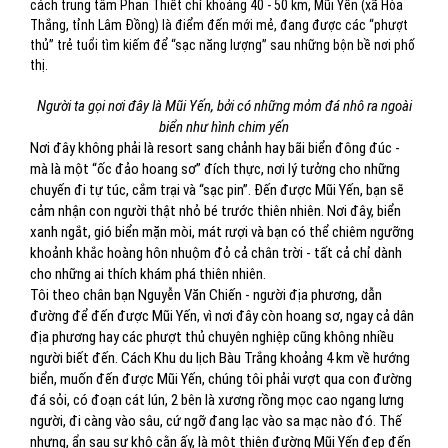
cách trung tâm Phan Thiết chỉ khoảng 40 - 50 km, Mũi Yến (xã Hòa
Thắng, tỉnh Lâm Đồng) là điểm đến mới mẻ, đang được các “phượt
thủ” trẻ tuổi tìm kiếm để “sạc năng lượng” sau những bộn bề nơi phố
thị.
Người ta gọi nơi đây là Mũi Yến, bởi có những mỏm đá nhô ra ngoài
biển như hình chim yến
Nơi đây không phải là resort sang chảnh hay bãi biển đông đúc -
mà là một “ốc đảo hoang sơ” đích thực, nơi lý tưởng cho những
chuyến đi tự túc, cắm trại và “sạc pin”. Đến được Mũi Yến, bạn sẽ
cảm nhận con người thật nhỏ bé trước thiên nhiên. Nơi đây, biển
xanh ngắt, gió biển mặn mòi, mát rượi và bạn có thể chiêm ngưỡng
khoảnh khắc hoàng hôn nhuộm đỏ cả chân trời - tất cả chỉ dành
cho những ai thích khám phá thiên nhiên.
Tôi theo chân bạn Nguyễn Văn Chiến - người địa phương, dẫn
đường để đến được Mũi Yến, vì nơi đây còn hoang sơ, ngay cả dân
địa phương hay các phượt thủ chuyên nghiệp cũng không nhiều
người biết đến. Cách Khu du lịch Bàu Trắng khoảng 4 km về hướng
biển, muốn đến được Mũi Yến, chúng tôi phải vượt qua con đường
đá sỏi, có đoạn cát lún, 2 bên là xương rồng mọc cao ngang lưng
người, đi càng vào sâu, cứ ngỡ đang lạc vào sa mạc nào đó. Thế
nhưng, ẩn sau sự khô cằn ấy, là một thiên đường Mũi Yến đẹp đến