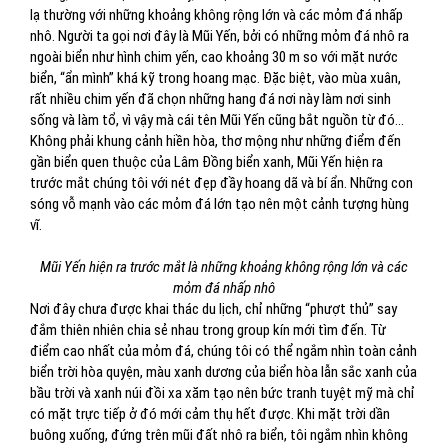
lạ thường với những khoảng không rộng lớn và các mỏm đá nhấp
nhô. Người ta gọi nơi đây là Mũi Yến, bởi có những mỏm đá nhô ra
ngoài biển như hình chim yến, cao khoảng 30 m so với mặt nước
biển, “ẩn mình” khá kỹ trong hoang mạc. Đặc biệt, vào mùa xuân,
rất nhiều chim yến đã chọn những hang đá nơi này làm nơi sinh
sống và làm tổ, vì vậy mà cái tên Mũi Yến cũng bắt nguồn từ đó…
Không phải khung cảnh hiền hòa, thơ mộng như những điểm đến
gần biển quen thuộc của Lâm Đồng biển xanh, Mũi Yến hiện ra
trước mắt chúng tôi với nét đẹp đầy hoang dã và bí ẩn. Những con
sóng vỗ mạnh vào các mỏm đá lớn tạo nên một cảnh tượng hùng
vĩ.
Mũi Yến hiện ra trước mắt là những khoảng không rộng lớn và các
mỏm đá nhấp nhô
Nơi đây chưa được khai thác du lịch, chỉ những “phượt thủ” say
đắm thiên nhiên chia sẻ nhau trong group kín mới tìm đến. Từ
điểm cao nhất của mỏm đá, chúng tôi có thể ngắm nhìn toàn cảnh
biển trời hòa quyện, màu xanh dương của biển hòa lẫn sắc xanh của
bầu trời và xanh núi đồi xa xăm tạo nên bức tranh tuyệt mỹ mà chỉ
có mặt trực tiếp ở đó mới cảm thụ hết được. Khi mặt trời dần
buông xuống, đứng trên mũi đất nhô ra biển, tôi ngắm nhìn không