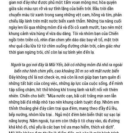
gian nơi đây như được phủ một tấm voan mộng mơ, hòa quyện
giữa sắc màu rực rỡ và sự tĩnh lặng của biển trời. Bầu trời dần
chuyển màu từ xanh trong sang những vệt cam, hồng và tím, phản
chiếu lấp lánh trên mặt nước biển xanh thẳm. Những tia nắng cuối
ngày len lỏi qua những mỏm đá và đồi cỏ xanh mướt, tạo nên một
khung cảnh vừa hùng vĩ vừa dịu dàng. Tôi và nhóm bạn của Chiến
ngồi trên triền cỏ, nhìn đàn chim yến dáo dác bay về tổ, mặt trời
như quả cầu lửa từ từ chìm xuống đường chân trời, cảm giác như
thời gian ngừng trôi, chỉ còn lại sự bình yên đến lạ.
Người ta gọi nơi đây là Mũi Yến, bởi có những mỏm đá nhô ra ngoài
biển như hình chim yến, cao khoảng 30 m so với mặt nước biển
Đây không chỉ là nơi check-in, mà còn là nơi giúp bạn tạm quên đi
những tất bật của công việc, những áp lực của cuộc sống, để mình
tập sống chậm, hít thở không khí trong lành và kết nối với thiên
nhiên. Chiến cho biết: “Mùa nước cạn, bãi cát trắng mịn xen lẫn
những bãi đá nhấp nhô tạo nên khung cảnh tuyệt đẹp. Nhóm em
thỉnh thoảng ghé đây cắm trại qua đêm, mang theo đầy đủ lều,
bếp nướng, nhóm lửa trại… Ngủ một đêm bên biển thật sự sạc lại
năng lượng. Năm ngoái, tụi em còn thấy ô tô chạy vào, dù đường
khá khó đi, chủ yếu là các bạn trẻ ưa mạo hiểm, thích xê dịch”.