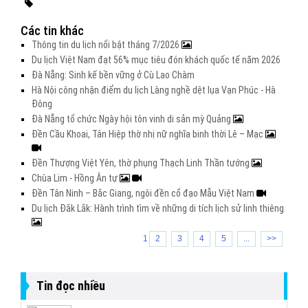
Các tin khác
Thông tin du lịch nổi bật tháng 7/2026
Du lịch Việt Nam đạt 56% mục tiêu đón khách quốc tế năm 2026
Đà Nẵng: Sinh kế bền vững ở Cù Lao Chàm
Hà Nội công nhận điểm du lịch Làng nghề dệt lụa Vạn Phúc - Hà
Đông
Đà Nẵng tổ chức Ngày hội tôn vinh di sản mỳ Quảng
Đền Cầu Khoai, Tân Hiệp thờ nhị nữ nghĩa binh thời Lê – Mạc
Đền Thượng Việt Yên, thờ phụng Thạch Linh Thần tướng
Chùa Lim - Hồng Ân tự
Đền Tân Ninh – Bắc Giang, ngôi đền cổ đạo Mẫu Việt Nam
Du lịch Đắk Lắk: Hành trình tìm về những di tích lịch sử linh thiêng
1
2
3
4
5
...
>>
Tin đọc nhiều