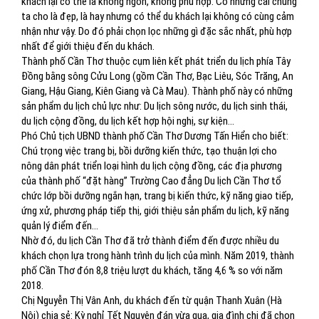
khách lại có thể là không ngon, không phù hợp. Có những cái chúng
ta cho là đẹp, là hay nhưng có thể du khách lại không có cùng cảm
nhận như vậy. Do đó phải chọn lọc những gì đặc sắc nhất, phù hợp
nhất để giới thiệu đến du khách.
Thành phố Cần Thơ thuộc cụm liên kết phát triển du lịch phía Tây
Đồng bằng sông Cửu Long (gồm Cần Thơ, Bạc Liêu, Sóc Trăng, An
Giang, Hậu Giang, Kiên Giang và Cà Mau). Thành phố này có những
sản phẩm du lịch chủ lực như: Du lịch sông nước, du lịch sinh thái,
du lịch cộng đồng, du lịch kết hợp hội nghị, sự kiện…
Phó Chủ tịch UBND thành phố Cần Thơ Dương Tấn Hiển cho biết:
Chú trọng việc trang bị, bồi dưỡng kiến thức, tạo thuận lợi cho
nông dân phát triển loại hình du lịch cộng đồng, các địa phương
của thành phố “đặt hàng” Trường Cao đẳng Du lịch Cần Thơ tổ
chức lớp bồi dưỡng ngắn hạn, trang bị kiến thức, kỹ năng giao tiếp,
ứng xử, phương pháp tiếp thị, giới thiệu sản phẩm du lịch, kỹ năng
quản lý điểm đến…
Nhờ đó, du lịch Cần Thơ đã trở thành điểm đến được nhiều du
khách chọn lựa trong hành trình du lịch của mình. Năm 2019, thành
phố Cần Thơ đón 8,8 triệu lượt du khách, tăng 4,6 % so với năm
2018.
Chị Nguyễn Thị Vân Anh, du khách đến từ quận Thanh Xuân (Hà
Nội) chia sẻ: Kỳ nghỉ Tết Nguyên đán vừa qua, gia đình chị đã chọn