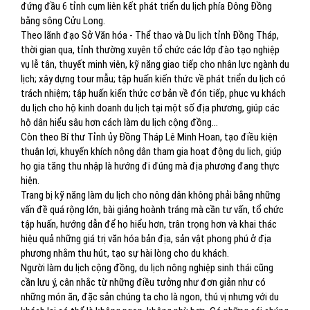
đứng đầu 6 tỉnh cụm liên kết phát triển du lịch phía Đông Đồng
bằng sông Cửu Long.
Theo lãnh đạo Sở Văn hóa - Thể thao và Du lịch tỉnh Đồng Tháp,
thời gian qua, tỉnh thường xuyên tổ chức các lớp đào tạo nghiệp
vụ lễ tân, thuyết minh viên, kỹ năng giao tiếp cho nhân lực ngành du
lịch; xây dựng tour mẫu; tập huấn kiến thức về phát triển du lịch có
trách nhiệm; tập huấn kiến thức cơ bản về đón tiếp, phục vụ khách
du lịch cho hộ kinh doanh du lịch tại một số địa phương, giúp các
hộ dân hiểu sâu hơn cách làm du lịch cộng đồng…
Còn theo Bí thư Tỉnh ủy Đồng Tháp Lê Minh Hoan, tạo điều kiện
thuận lợi, khuyến khích nông dân tham gia hoạt động du lịch, giúp
họ gia tăng thu nhập là hướng đi đúng mà địa phương đang thực
hiện.
Trang bị kỹ năng làm du lịch cho nông dân không phải bằng những
vấn đề quá rộng lớn, bài giảng hoành tráng mà cần tư vấn, tổ chức
tập huấn, hướng dẫn để họ hiểu hơn, trân trọng hơn và khai thác
hiệu quả những giá trị văn hóa bản địa, sản vật phong phú ở địa
phương nhằm thu hút, tạo sự hài lòng cho du khách.
Người làm du lịch cộng đồng, du lịch nông nghiệp sinh thái cũng
cần lưu ý, cân nhắc từ những điều tưởng như đơn giản như có
những món ăn, đặc sản chúng ta cho là ngon, thú vị nhưng với du