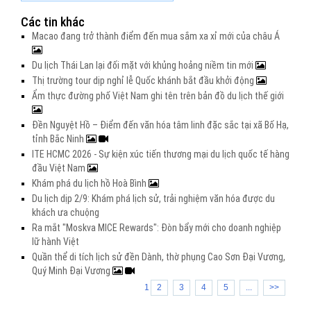
Các tin khác
Macao đang trở thành điểm đến mua sắm xa xỉ mới của châu Á
Du lịch Thái Lan lại đối mặt với khủng hoảng niềm tin mới
Thị trường tour dịp nghỉ lễ Quốc khánh bắt đầu khởi động
Ẩm thực đường phố Việt Nam ghi tên trên bản đồ du lịch thế giới
Đền Nguyệt Hồ – Điểm đến văn hóa tâm linh đặc sắc tại xã Bố Hạ,
tỉnh Bắc Ninh
ITE HCMC 2026 - Sự kiện xúc tiến thương mại du lịch quốc tế hàng
đầu Việt Nam
Khám phá du lịch hồ Hoà Bình
Du lịch dịp 2/9: Khám phá lịch sử, trải nghiệm văn hóa được du
khách ưa chuộng
Ra mắt "Moskva MICE Rewards": Đòn bẩy mới cho doanh nghiệp
lữ hành Việt
Quần thể di tích lịch sử đền Dành, thờ phụng Cao Sơn Đại Vương,
Quý Minh Đại Vương
1
2
3
4
5
...
>>