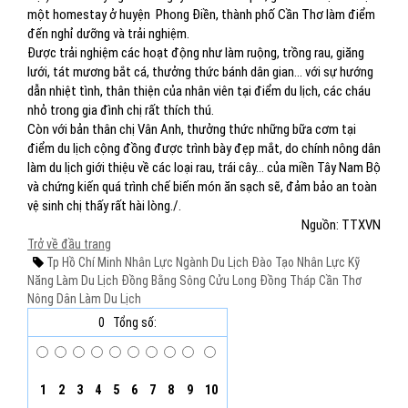
một homestay ở huyện Phong Điền, thành phố Cần Thơ làm điểm
đến nghỉ dưỡng và trải nghiệm.
Được trải nghiệm các hoạt động như làm ruộng, trồng rau, giăng
lưới, tát mương bắt cá, thưởng thức bánh dân gian… với sự hướng
dẫn nhiệt tình, thân thiện của nhân viên tại điểm du lịch, các cháu
nhỏ trong gia đình chị rất thích thú.
Còn với bản thân chị Vân Anh, thưởng thức những bữa cơm tại
điểm du lịch cộng đồng được trình bày đẹp mắt, do chính nông dân
làm du lịch giới thiệu về các loại rau, trái cây… của miền Tây Nam Bộ
và chứng kiến quá trình chế biến món ăn sạch sẽ, đảm bảo an toàn
vệ sinh chị thấy rất hài lòng./.
Nguồn: TTXVN
Trở về đầu trang
Tp Hồ Chí Minh
Nhân Lực Ngành Du Lịch
Đào Tạo Nhân Lực
Kỹ
Năng Làm Du Lịch
Đồng Bằng Sông Cửu Long
Đồng Tháp
Cần Thơ
Nông Dân Làm Du Lịch
0
Tổng số:
1
2
3
4
5
6
7
8
9
10