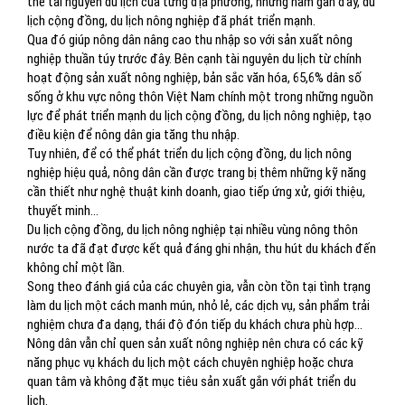
thế tài nguyên du lịch của từng địa phương, những năm gần đây, du
lịch cộng đồng, du lịch nông nghiệp đã phát triển mạnh.
Qua đó giúp nông dân nâng cao thu nhập so với sản xuất nông
nghiệp thuần túy trước đây. Bên cạnh tài nguyên du lịch từ chính
hoạt động sản xuất nông nghiệp, bản sắc văn hóa, 65,6% dân số
sống ở khu vực nông thôn Việt Nam chính một trong những nguồn
lực để phát triển mạnh du lịch cộng đồng, du lịch nông nghiệp, tạo
điều kiện để nông dân gia tăng thu nhập.
Tuy nhiên, để có thể phát triển du lịch cộng đồng, du lịch nông
nghiệp hiệu quả, nông dân cần được trang bị thêm những kỹ năng
cần thiết như nghệ thuật kinh doanh, giao tiếp ứng xử, giới thiệu,
thuyết minh…
Du lịch cộng đồng, du lịch nông nghiệp tại nhiều vùng nông thôn
nước ta đã đạt được kết quả đáng ghi nhận, thu hút du khách đến
không chỉ một lần.
Song theo đánh giá của các chuyên gia, vẫn còn tồn tại tình trạng
làm du lịch một cách manh mún, nhỏ lẻ, các dịch vụ, sản phẩm trải
nghiệm chưa đa dạng, thái độ đón tiếp du khách chưa phù hợp…
Nông dân vẫn chỉ quen sản xuất nông nghiệp nên chưa có các kỹ
năng phục vụ khách du lịch một cách chuyên nghiệp hoặc chưa
quan tâm và không đặt mục tiêu sản xuất gắn với phát triển du
lịch.