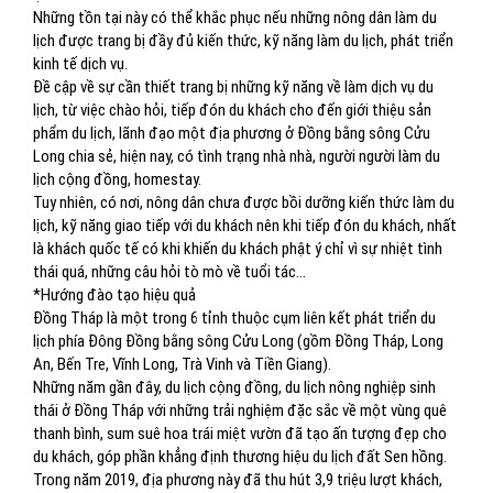
Những tồn tại này có thể khắc phục nếu những nông dân làm du
lịch được trang bị đầy đủ kiến thức, kỹ năng làm du lịch, phát triển
kinh tế dịch vụ.
Đề cập về sự cần thiết trang bị những kỹ năng về làm dịch vụ du
lịch, từ việc chào hỏi, tiếp đón du khách cho đến giới thiệu sản
phẩm du lịch, lãnh đạo một địa phương ở Đồng bằng sông Cửu
Long chia sẻ, hiện nay, có tình trạng nhà nhà, người người làm du
lịch cộng đồng, homestay.
Tuy nhiên, có nơi, nông dân chưa được bồi dưỡng kiến thức làm du
lịch, kỹ năng giao tiếp với du khách nên khi tiếp đón du khách, nhất
là khách quốc tế có khi khiến du khách phật ý chỉ vì sự nhiệt tình
thái quá, những câu hỏi tò mò về tuổi tác…
*Hướng đào tạo hiệu quả
Đồng Tháp là một trong 6 tỉnh thuộc cụm liên kết phát triển du
lịch phía Đông Đồng bằng sông Cửu Long (gồm Đồng Tháp, Long
An, Bến Tre, Vĩnh Long, Trà Vinh và Tiền Giang).
Những năm gần đây, du lịch cộng đồng, du lịch nông nghiệp sinh
thái ở Đồng Tháp với những trải nghiệm đặc sắc về một vùng quê
thanh bình, sum suê hoa trái miệt vườn đã tạo ấn tượng đẹp cho
du khách, góp phần khẳng định thương hiệu du lịch đất Sen hồng.
Trong năm 2019, địa phương này đã thu hút 3,9 triệu lượt khách,