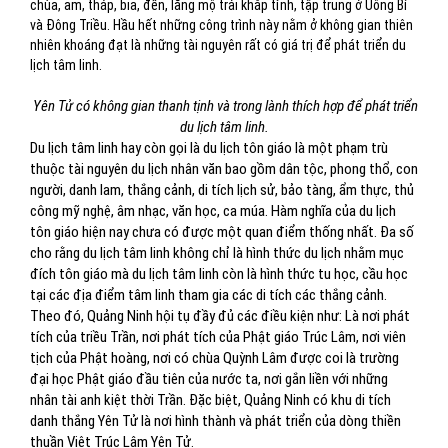
chùa, am, tháp, bia, đền, lăng mộ trải khắp tỉnh, tập trung ở Uông Bí
và Đông Triều. Hầu hết những công trình này nằm ở không gian thiên
nhiên khoáng đạt là những tài nguyên rất có giá trị để phát triển du
lịch tâm linh.
Yên Tử có không gian thanh tịnh và trong lành thích hợp để phát triển
du lịch tâm linh.
Du lịch tâm linh hay còn gọi là du lịch tôn giáo là một phạm trù
thuộc tài nguyên du lịch nhân văn bao gồm dân tộc, phong thổ, con
người, danh lam, thắng cảnh, di tích lịch sử, bảo tàng, ẩm thực, thủ
công mỹ nghệ, âm nhạc, văn học, ca múa. Hàm nghĩa của du lịch
tôn giáo hiện nay chưa có được một quan điểm thống nhất. Đa số
cho rằng du lịch tâm linh không chỉ là hình thức du lịch nhằm mục
đích tôn giáo mà du lịch tâm linh còn là hình thức tu học, cầu học
tại các địa điểm tâm linh tham gia các di tích các thắng cảnh.
Theo đó, Quảng Ninh hội tụ đầy đủ các điều kiện như: Là nơi phát
tích của triều Trần, nơi phát tích của Phật giáo Trúc Lâm, nơi viên
tịch của Phật hoàng, nơi có chùa Quỳnh Lâm được coi là trường
đại học Phật giáo đầu tiên của nước ta, nơi gắn liền với những
nhân tài anh kiệt thời Trần. Đặc biệt, Quảng Ninh có khu di tích
danh thắng Yên Tử là nơi hình thành và phát triển của dòng thiền
thuần Việt Trúc Lâm Yên Tử.