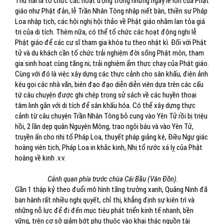
Thứ hai là tổ chức các hoạt động trong những ngày lễ lớn của Phật
giáo như Phật đản, lễ Trần Nhân Tông nhập niết bàn, thiền sư Pháp
Loa nhập tịch, các hội nghị hội thảo về Phật giáo nhằm lan tỏa giá
trị của di tích. Thêm nữa, có thể tổ chức các hoạt động nghi lễ
Phật giáo để các cư sĩ tham gia khóa tu theo nhật kì. Đối với Phật
tử và du khách cần tổ chức trải nghiệm đời sống Phật môn, tham
gia sinh hoạt cùng tăng ni; trải nghiệm ẩm thực chay của Phật giáo.
Cùng với đó là việc xây dựng các thực cảnh cho sân khấu, điện ảnh
kêu gọi các nhà văn, biên đạo đạo diễn diễn viên dựa trên các cấu
tứ câu chuyện được ghi chép trong sử sách về các huyền thoại
tâm linh gắn với di tích để sân khấu hóa. Có thể xây dựng thực
cảnh từ câu chuyện Trần Nhân Tông bỏ cung vào Yên Tử rồi bị triệu
hồi, 2 lần dẹp quân Nguyên Mông, trao ngôi báu và vào Yên Tử,
truyền ấn cho nhị tổ Pháp Loa, thuyết pháp giảng kệ, Điều Ngự giác
hoàng viên tịch, Pháp Loa in khắc kinh, Nhị tổ rước xá lỵ của Phật
hoàng về kinh .v.v.
Cảnh quan phía trước chùa Cái Bầu (Vân Đồn).
Gần 1 thập kỷ theo đuổi mô hình tăng trưởng xanh, Quảng Ninh đã
ban hành rất nhiều nghị quyết, chỉ thị, khẳng định sự kiên trì và
những nỗ lực để đi đến mục tiêu phát triển kinh tế nhanh, bền
vững, trên cơ sở giảm bớt phụ thuộc vào khai thác nguồn tài