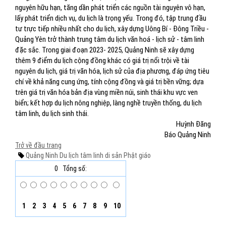
nguyên hữu hạn, tăng dần phát triển các nguồn tài nguyên vô hạn,
lấy phát triển dịch vụ, du lịch là trọng yếu. Trong đó, tập trung đầu
tư trực tiếp nhiều nhất cho du lịch, xây dựng Uông Bí - Đông Triều -
Quảng Yên trở thành trung tâm du lịch văn hoá - lịch sử - tâm linh
đặc sắc. Trong giai đoạn 2023- 2025, Quảng Ninh sẽ xây dựng
thêm 9 điểm du lịch cộng đồng khác có giá trị nổi trội về tài
nguyên du lịch, giá trị văn hóa, lịch sử của địa phương, đáp ứng tiêu
chí về khả năng cung ứng, tính cộng đồng và giá trị bền vững; dựa
trên giá trị văn hóa bản địa vùng miền núi, sinh thái khu vực ven
biển; kết hợp du lịch nông nghiệp, làng nghề truyền thống, du lịch
tâm linh, du lịch sinh thái.
Huỳnh Đăng
Báo Quảng Ninh
Trở về đầu trang
Quảng Ninh
Du lịch tâm linh
di sản Phật giáo
0
Tổng số:
1
2
3
4
5
6
7
8
9
10