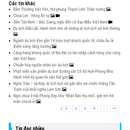
Các tin khác
Đền Thượng Việt Yên, thờ phụng Thạch Linh Thần tướng
Chùa Lim - Hồng Ân tự
Đền Tân Ninh – Bắc Giang, ngôi đền cổ đạo Mẫu Việt Nam
Du lịch Đắk Lắk: Hành trình tìm về những di tích lịch sử linh thiêng
Ngành du lịch đón gần 14 triệu lượt khách quốc tế, châu Âu là
điểm sáng tăng trưởng
Cảng hàng không quốc tế Nội Bài có làn nhập cảnh riêng cho công
dân Việt Nam
Chuẩn hóa nguồn nhân lực du lịch
Phát triển sản phẩm du lịch đường sắt Cố đô Huế-Phong Nha:
Hành trình kỳ quan-Di sản thế giới
Nghè Trận – xã Kép, di tích lịch sử gắn liền với chiến thắng Cần
Trạm của khởi nghĩa Lam Sơn
Ngôi chùa ở Hải Phòng đẹp như 'Nhật Bản thu nhỏ', giới trẻ mê
mẩn check-in
1
2
3
4
5
...
>>
Tin đọc nhiều