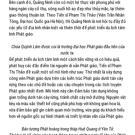
Bên cạnh đó, Quảng Ninh còn có một hệ thực vật phong phú với
hàng ngàn cây cổ thụ, sông suối hồ ao đẹp như thủy mặc, lại thêm
giao thông thuận lợi. Theo Tiến sĩ Phạm Thị Thảo (Viện Trần Nhân
Tông, Đại học Quốc gia Hà Nội), thì Quảng Ninh là nơi hội tụ đầy đủ
các yếu tố địa linh nhân kiệt và thiên thời để phát triển du lịch tâm
linh Phật giáo.
Chùa Quỳnh Lâm được coi là trường đại học Phật giáo đầu tiên của
nước ta.
Để phát triển du lịch tâm linh một cách bền vững và có hiệu quả,
phát huy các đặc điểm tài nguyên di sản Phật giáo, Tiến sĩ Phạm
Thị Thảo đề xuất một số mô hình như sau: Thứ nhất là xây dựng
công viên Phật giáo dựa trên các kiến trúc Phật giáo dưới tán cây
rừng theo các chủ đề hoặc các câu chuyện trong các tích truyện
Phật giáo nhất định. Mô hình này cần đảm bảo tận dụng không
gian trống dưới tán cây rừng, tránh chặt cây mở đường. Nguyên vật
liệu và màu sắc thiết kế cũng phải phù hợp với không gian hoa lá,
vừa đảm bảo giữ gìn cảnh quan môi trường, vừa giúp du khách hiểu
hơn về nguồn gốc sự hình thành và triết lý nhân văn của Phật giáo.
Bảo tượng Phật hoàng trong tháp Huệ Quang ở Yên Tử.