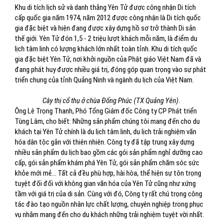
Khu di tích lịch sử và danh thắng Yên Tử được công nhận Di tích
cấp quốc gia năm 1974, năm 2012 được công nhận là Di tích quốc
gia đặc biệt và hiện đang được xây dựng hồ sơ trở thành Di sản
thế giới. Yên Tử đón 1,5 - 2 triệu lượt khách mỗi năm, là điểm du
lịch tâm linh có lượng khách lớn nhất toàn tỉnh. Khu di tích quốc
gia đặc biệt Yên Tử, nơi khởi nguồn của Phật giáo Việt Nam đã và
đang phát huy được nhiều giá trị, đóng góp quan trọng vào sự phát
triển chung của tỉnh Quảng Ninh và ngành du lịch của Việt Nam.
Cây thị cổ thụ ở chùa Đống Phúc (TX Quảng Yên).
Ông Lê Trọng Thanh, Phó Tổng Giám đốc Công ty CP Phát triển
Tùng Lâm, cho biết: Những sản phẩm chúng tôi mang đến cho du
khách tại Yên Tử chính là du lịch tâm linh, du lịch trải nghiệm văn
hóa dân tộc gắn với thiên nhiên. Công ty đã tập trung xây dựng
nhiều sản phẩm du lịch bao gồm các gói sản phẩm nghỉ dưỡng cao
cấp, gói sản phẩm khám phá Yên Tử, gói sản phẩm chăm sóc sức
khỏe mới mẻ... Tất cả đều phù hợp, hài hòa, thể hiện sự tôn trọng
tuyệt đối đối với không gian văn hóa của Yên Tử cũng như xứng
tầm với giá trị của di sản. Cùng với đó, Công ty rất chú trọng công
tác đào tạo nguồn nhân lực chất lượng, chuyên nghiệp trong phục
vụ nhằm mang đến cho du khách những trải nghiệm tuyệt vời nhất.