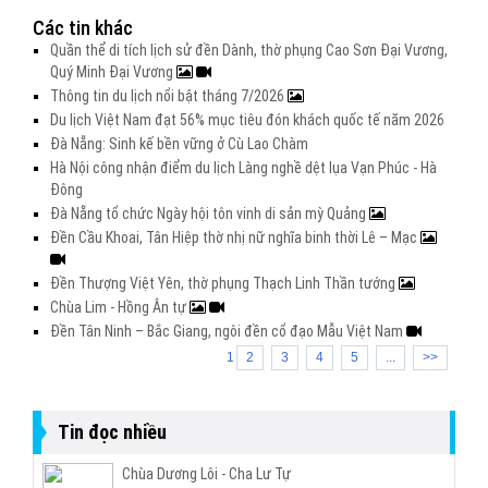
Các tin khác
Quần thể di tích lịch sử đền Dành, thờ phụng Cao Sơn Đại Vương,
Quý Minh Đại Vương
Thông tin du lịch nổi bật tháng 7/2026
Du lịch Việt Nam đạt 56% mục tiêu đón khách quốc tế năm 2026
Đà Nẵng: Sinh kế bền vững ở Cù Lao Chàm
Hà Nội công nhận điểm du lịch Làng nghề dệt lụa Vạn Phúc - Hà
Đông
Đà Nẵng tổ chức Ngày hội tôn vinh di sản mỳ Quảng
Đền Cầu Khoai, Tân Hiệp thờ nhị nữ nghĩa binh thời Lê – Mạc
Đền Thượng Việt Yên, thờ phụng Thạch Linh Thần tướng
Chùa Lim - Hồng Ân tự
Đền Tân Ninh – Bắc Giang, ngôi đền cổ đạo Mẫu Việt Nam
1
2
3
4
5
...
>>
Tin đọc nhiều
Chùa Dương Lôi - Cha Lư Tự