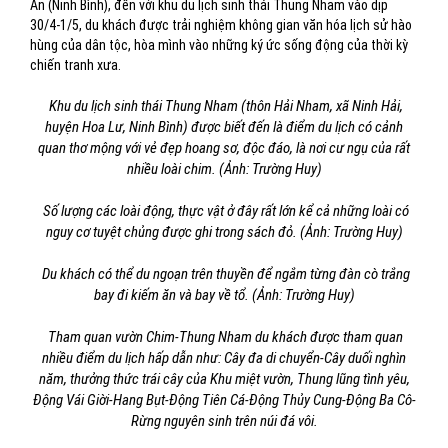
An (Ninh Bình), đến với khu du lịch sinh thái Thung Nham vào dịp
30/4-1/5, du khách được trải nghiệm không gian văn hóa lịch sử hào
hùng của dân tộc, hòa mình vào những ký ức sống động của thời kỳ
chiến tranh xưa.
Khu du lịch sinh thái Thung Nham (thôn Hải Nham, xã Ninh Hải,
huyện Hoa Lư, Ninh Bình) được biết đến là điểm du lịch có cảnh
quan thơ mộng với vẻ đẹp hoang sơ, độc đáo, là nơi cư ngụ của rất
nhiều loài chim. (Ảnh: Trường Huy)
Số lượng các loài động, thực vật ở đây rất lớn kể cả những loài có
nguy cơ tuyệt chủng được ghi trong sách đỏ. (Ảnh: Trường Huy)
Du khách có thể du ngoạn trên thuyền để ngắm từng đàn cò trắng
bay đi kiếm ăn và bay về tổ. (Ảnh: Trường Huy)
Tham quan vườn Chim-Thung Nham du khách được tham quan
nhiều điểm du lịch hấp dẫn như: Cây đa di chuyển-Cây duối nghìn
năm, thưởng thức trái cây của Khu miệt vườn, Thung lũng tình yêu,
Động Vái Giời-Hang Bụt-Động Tiên Cá-Động Thủy Cung-Động Ba Cô-
Rừng nguyên sinh trên núi đá vôi.