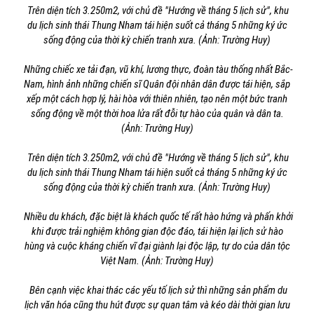
Trên diện tích 3.250m2, với chủ đề "Hướng về tháng 5 lịch sử", khu
du lịch sinh thái Thung Nham tái hiện suốt cả tháng 5 những ký ức
sống động của thời kỳ chiến tranh xưa. (Ảnh: Trường Huy)
Những chiếc xe tải đạn, vũ khí, lương thực, đoàn tàu thống nhất Bắc-
Nam, hình ảnh những chiến sĩ Quân đội nhân dân được tái hiện, sắp
xếp một cách hợp lý, hài hòa với thiên nhiên, tạo nên một bức tranh
sống động về một thời hoa lửa rất đỗi tự hào của quân và dân ta.
(Ảnh: Trường Huy)
Trên diện tích 3.250m2, với chủ đề "Hướng về tháng 5 lịch sử", khu
du lịch sinh thái Thung Nham tái hiện suốt cả tháng 5 những ký ức
sống động của thời kỳ chiến tranh xưa. (Ảnh: Trường Huy)
Nhiều du khách, đặc biệt là khách quốc tế rất hào hứng và phấn khởi
khi được trải nghiệm không gian độc đáo, tái hiện lại lịch sử hào
hùng và cuộc kháng chiến vĩ đại giành lại độc lập, tự do của dân tộc
Việt Nam. (Ảnh: Trường Huy)
Bên cạnh việc khai thác các yếu tố lịch sử thì những sản phẩm du
lịch văn hóa cũng thu hút được sự quan tâm và kéo dài thời gian lưu