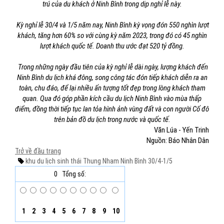
trú của du khách ở Ninh Bình trong dịp nghỉ lễ này.
Kỳ nghỉ lễ 30/4 và 1/5 năm nay, Ninh Bình kỳ vọng đón 550 nghìn lượt
khách, tăng hơn 60% so với cùng kỳ năm 2023, trong đó có 45 nghìn
lượt khách quốc tế. Doanh thu ước đạt 520 tỷ đồng.
Trong những ngày đầu tiên của kỳ nghỉ lễ dài ngày, lượng khách đến
Ninh Bình du lịch khá đông, song công tác đón tiếp khách diễn ra an
toàn, chu đáo, để lại nhiều ấn tượng tốt đẹp trong lòng khách tham
quan. Qua đó góp phần kích cầu du lịch Ninh Bình vào mùa thấp
điểm, đồng thời tiếp tục lan tỏa hình ảnh vùng đất và con người Cố đô
trên bản đồ du lịch trong nước và quốc tế.
Văn Lúa - Yến Trinh
Nguồn: Báo Nhân Dân
Trở về đầu trang
khu du lịch sinh thái Thung Nham
Ninh Bình
30/4-1/5
0
Tổng số:
1
2
3
4
5
6
7
8
9
10