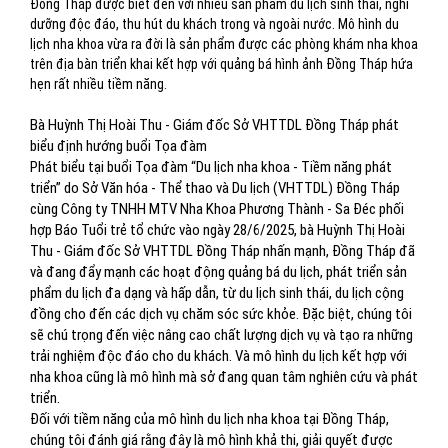
Đồng Tháp được biết đến với nhiều sản phẩm du lịch sinh thái, nghỉ
dưỡng độc đáo, thu hút du khách trong và ngoài nước. Mô hình du
lịch nha khoa vừa ra đời là sản phẩm được các phòng khám nha khoa
trên địa bàn triển khai kết hợp với quảng bá hình ảnh Đồng Tháp hứa
hẹn rất nhiều tiềm năng.
Bà Huỳnh Thị Hoài Thu - Giám đốc Sở VHTTDL Đồng Tháp phát
biểu định hướng buổi Tọa đàm
Phát biểu tại buổi Tọa đàm “Du lịch nha khoa - Tiềm năng phát
triển” do Sở Văn hóa - Thể thao và Du lịch (VHTTDL) Đồng Tháp
cùng Công ty TNHH MTV Nha Khoa Phương Thành - Sa Đéc phối
hợp Báo Tuổi trẻ tổ chức vào ngày 28/6/2025, bà Huỳnh Thị Hoài
Thu - Giám đốc Sở VHTTDL Đồng Tháp nhấn mạnh, Đồng Tháp đã
và đang đẩy mạnh các hoạt động quảng bá du lịch, phát triển sản
phẩm du lịch đa dạng và hấp dẫn, từ du lịch sinh thái, du lịch cộng
đồng cho đến các dịch vụ chăm sóc sức khỏe. Đặc biệt, chúng tôi
sẽ chú trọng đến việc nâng cao chất lượng dịch vụ và tạo ra những
trải nghiệm độc đáo cho du khách. Và mô hình du lịch kết hợp với
nha khoa cũng là mô hình mà sở đang quan tâm nghiên cứu và phát
triển.
Đối với tiềm năng của mô hình du lịch nha khoa tại Đồng Tháp,
chúng tôi đánh giá rằng đây là mô hình khả thi, giải quyết được