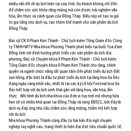
nhiều vấn đề về du lịch hiện tại của tỉnh: Du khách không chỉ đến
để chăm sóc sức khỏe răng miệng mà còn được trải nghiệm văn
hóa, ẩm thực và cảnh quan của Đồng Tháp. Điều này sẽ tạo ra giá
trị gia tăng cho dịch vụ, tạo thêm thế mạnh cho sản phẩm du lịch
Đồng Tháp.
Bác sỹ CK II Phạm Kim Thành - Chủ tịch kiêm Tổng Giám đốc Công
ty TNHH MTV Nha khoa Phương Thành phát biểu tại buổi Tọa đàm
Đồng tình với định hướng phát triển các sản phẩm du lịch địa
phương, Bác sỹ Chuyên khoa II Phạm Kim Thành - Chủ tịch kiêm
Tổng Giám đốc chuyên khoa II Phạm Kim Thành cho rằng, chính
quyền và ngành chức năng rất quan tâm đến phát triển du lịch Đất
sen hồng, đặc biệt là đầu tư phát triển du lịch tại làng hoa Sa Đéc
đang ngày càng khởi sắc, nhất là tại các kỳ Lễ hội Festival hoa Sa
Đéc kết hợp với du lịch sinh thái gắn với làng hoa, văn hóa, ẩm
thực… Mô hình du lịch nha khoa của đơn vị tuy mới mẻ nhưng hứa
hẹn sẽ có nhiều khả quan tại Đồng Tháp và vùng ĐBSCL, bởi đây là
dịch vụ đáp ứng nhu cầu chăm sóc răng miệng, thẩm mỹ kết hợp
với du lịch.
Nha khoa Phương Thành cũng đầu tư bài bản đội ngũ chuyên
nghiệp tay nghề cao, trang thiết bị hiện đại đạt tiêu chuẩn quốc tế,