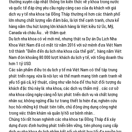
thường xuyên cập nhật thông tin kiến thức về y khoa trong nước
và quốc tế đáp ứng yêu cầu ngày càng cao của du khách với giá
dịch vụ y tế nha khoa tại Đồng Tháp thường rẻ hơn các thành phố
lớn nhưng chất lượng vẫn đảm bảo, là lợi thế cạnh tranh, chưa kể
hàng năm thu hút lượng lớn khách hàng là Việt kiều từ Úc, Mỹ,
Canada và châu Âu… về thăm quê.
Du lịch nha khoa có vẻ mới mẻ, nhưng thật ra Dự án Du Lịch Nha
Khoa Việt Nam đã có mặt từ năm 2016 với sứ mệnh đưa Việt Nam
trở thành “Điểm đến du lịch nha khoa của thế giới”, hàng năm Việt
Nam đón khoảng 80.000 lượt khách du lịch y tế, với tổng doanh thu
hơn 1 tỷ USD.
Các sản phẩm điều trị du lịch y tế mà Việt Nam có thể tập trung
phát triển ngay, vừa là nội lực và thế mạnh mang tính cạnh tranh về
yếu tố giá cả, kỹ thuật, cũng như văn hóa để thu hút đối tượng du
khách đặc thù này là: nha khoa, các dịch vụ thẩm mỹ… các cơ sở
nha khoa cũng ngày càng nỗ lực phát triển dịch vụ và chất lượng
nhân sự, không ngừng đầu tư trang thiết bị hiện đại, nghiên cứu
học hỏi những kỹ thuật tiên tiến, chủ động ứng dụng công nghệ
trong việc thăm khám và quản lý hồ sơ bệnh nhân...
Chúng tôi rất hoan nghênh các nha khoa tại Đồng Tháp đã xây
dựng được định hướng phát triển bền vững, tiên phong cung cấp
dịch vụ nha khoa du lịch nhằm kết nối và phát huy tối đa nguồn lực