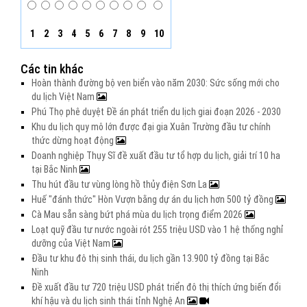
1
2
3
4
5
6
7
8
9
10
Các tin khác
Hoàn thành đường bộ ven biển vào năm 2030: Sức sống mới cho
du lịch Việt Nam
Phú Thọ phê duyệt Đề án phát triển du lịch giai đoạn 2026 - 2030
Khu du lịch quy mô lớn được đại gia Xuân Trường đầu tư chính
thức dừng hoạt động
Doanh nghiệp Thụy Sĩ đề xuất đầu tư tổ hợp du lịch, giải trí 10 ha
tại Bắc Ninh
Thu hút đầu tư vùng lòng hồ thủy điện Sơn La
Huế "đánh thức" Hòn Vượn bằng dự án du lịch hơn 500 tỷ đồng
Cà Mau sẵn sàng bứt phá mùa du lịch trọng điểm 2026
Loạt quỹ đầu tư nước ngoài rót 255 triệu USD vào 1 hệ thống nghỉ
dưỡng của Việt Nam
Đầu tư khu đô thị sinh thái, du lịch gần 13.900 tỷ đồng tại Bắc
Ninh
Đề xuất đầu tư 720 triệu USD phát triển đô thị thích ứng biến đổi
khí hậu và du lịch sinh thái tỉnh Nghệ An