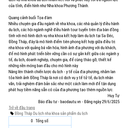
của tỉnh, điển hình như Nha khoa Phương Thành.
Quang cảnh buổi Tọa đàm
Nhiều chuyên gia đầu ngành về nha khoa, các nhà quản lý điều hành
du lịch, các hội ngành nghề điều hành tour tuyến trên địa bàn đồng
tình với mô hình dịch vụ nha khoa kết hợp làm du lịch tại Sa Đéc,
Đồng Tháp, đây là mô hình điểm tiên phong kết hợp giữa điều trị
nha khoa với quảng bá văn hóa, hình ảnh địa phương với du khách,
để mô hình phát triển bền vững cần có sự gắn kết giữa các ngành y
tế, du lịch, doanh nghiệp, chuyên gia, để cùng tháo gỡ, thiết kế
những nền móng ban đầu cho mô hình này.
Nâng lên thành chiến lược du lịch - y tế của địa phương, nhằm lan
tỏa hình ảnh Đồng Tháp là nơi có dịch vụ y tế tử tế, du lịch nhân
văn, trải nghiệm đậm bản sắc như một cách làm mới để tận dụng
phát huy tiềm năng sẵn có của địa phương tạo thêm nguồn lực.
Huy Tự
Báo đầu tư - baodautu.vn - Đăng ngày 29/6/2025
Trở về đầu trang
Đồng Tháp
Du lịch nha khoa
sản phẩm du lịch
0
Tổng số: