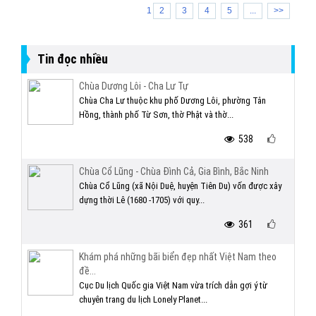
1
2
3
4
5
...
>>
Tin đọc nhiều
Chùa Dương Lôi - Cha Lư Tự
Chùa Cha Lư thuộc khu phố Dương Lôi, phường Tân
Hồng, thành phố Từ Sơn, thờ Phật và thờ...
538
Chùa Cổ Lũng - Chùa Đình Cả, Gia Bình, Bắc Ninh
Chùa Cổ Lũng (xã Nội Duệ, huyện Tiên Du) vốn được xây
dựng thời Lê (1680 -1705) với quy...
361
Khám phá những bãi biển đẹp nhất Việt Nam theo
đề...
Cục Du lịch Quốc gia Việt Nam vừa trích dẫn gợi ý từ
chuyên trang du lịch Lonely Planet...