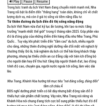
Trong bức tranh du lịch Việt Nam đang chuyển mình mạnh mẽ, Nha
Trang nổi bật là điểm đến “thăng hạng” toàn diện, không chỉ về chất
lượng dịch vụ, mà còn ở giá trị sống và tiềm năng đầu tư.
Từ thiên đường du lịch đến đô thị sống năng động
Du lịch Việt Nam vừa đạt kỷ lục ấn tượng, khi tạo ra mức tăng
trưởng “mạnh nhất thế giới” trong 6 tháng năm 2025. Góp phần vào
đó là đóng góp của những điểm đến hàng đầu như Nha Trang, Phú
Quốc... Tuy vậy, khi phát triển đến “tầm cao” du lịch, nhiều người
cho rằng, những thiên đường nghỉ dưỡng vẫn đối mặt với nghịch lý
thường thấy. Đó là, trải nghiệm du lịch có thể hài lòng khách thập
phương, nhưng lại thiếu chốn an cư đẳng cấp với tiện ích đồng bộ
cho người dân hay để thu hút tầng lớp người thành đạt, lao động
trình độ cao, chuyên gia, người nước ngoài tới sống, làm việc dài
lâu.
Nha Trang, Khánh Hòa hướng tới mục tiêu “nơi đáng sống, đáng đến”
tầm cỡ châu Á
BĐS nghỉ dưỡng phát triển có bề dày nhưng bất động sản để ở
thiếu hụt sản phẩm chất lượng. Vậy nên, Nha Trang nói riêng và
Khánh Hòa nói chung đang tích cực bổ sung phần thiếu hụt đó để