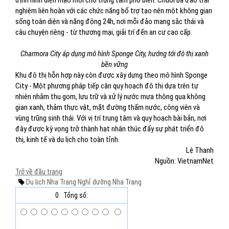
định hình diện mạo mới cho trung tâm phố biển. Chuỗi ba đảo trải
nghiệm liên hoàn với các chức năng bổ trợ tạo nên một không gian
sống toàn diện và năng động 24h, nơi mỗi đảo mang sắc thái và
câu chuyện riêng - từ thương mại, giải trí đến an cư cao cấp.
Charmora City áp dụng mô hình Sponge City, hướng tới đô thị xanh
bền vững
Khu đô thị hỗn hợp này còn được xây dựng theo mô hình Sponge
City - Một phương pháp tiếp cận quy hoạch đô thị dựa trên tự
nhiên nhằm thu gom, lưu trữ và xử lý nước mưa thông qua không
gian xanh, thảm thực vật, mặt đường thấm nước, công viên và
vùng trũng sinh thái. Với vị trí trung tâm và quy hoạch bài bản, nơi
đây được kỳ vọng trở thành hạt nhân thúc đẩy sự phát triển đô
thị, kinh tế và du lịch cho toàn tỉnh.
Lệ Thanh
Nguồn: VietnamNet
Trở về đầu trang
Du lịch Nha Trang
Nghỉ dưỡng
Nha Trang
0
Tổng số: