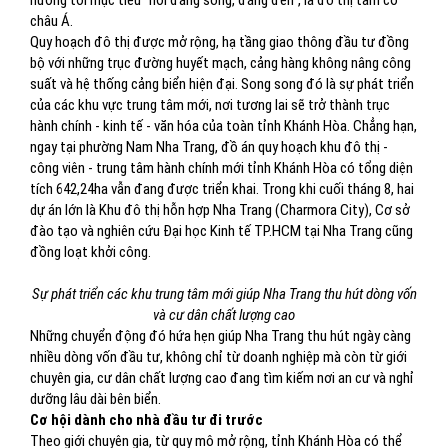
hướng tới mục tiêu “nơi đáng sống, đáng đến”, là đô thị tầm cỡ
châu Á.
Quy hoạch đô thị được mở rộng, hạ tầng giao thông đầu tư đồng
bộ với những trục đường huyết mạch, cảng hàng không nâng công
suất và hệ thống cảng biển hiện đại. Song song đó là sự phát triển
của các khu vực trung tâm mới, nơi tương lai sẽ trở thành trục
hành chính - kinh tế - văn hóa của toàn tỉnh Khánh Hòa. Chẳng hạn,
ngay tại phường Nam Nha Trang, đồ án quy hoạch khu đô thị -
công viên - trung tâm hành chính mới tỉnh Khánh Hòa có tổng diện
tích 642,24ha vẫn đang được triển khai. Trong khi cuối tháng 8, hai
dự án lớn là Khu đô thị hỗn hợp Nha Trang (Charmora City), Cơ sở
đào tạo và nghiên cứu Đại học Kinh tế TP.HCM tại Nha Trang cũng
đồng loạt khởi công.
Sự phát triển các khu trung tâm mới giúp Nha Trang thu hút dòng vốn
và cư dân chất lượng cao
Những chuyển động đó hứa hẹn giúp Nha Trang thu hút ngày càng
nhiều dòng vốn đầu tư, không chỉ từ doanh nghiệp mà còn từ giới
chuyên gia, cư dân chất lượng cao đang tìm kiếm nơi an cư và nghỉ
dưỡng lâu dài bên biển.
Cơ hội dành cho nhà đầu tư đi trước
Theo giới chuyên gia, từ quy mô mở rộng, tỉnh Khánh Hòa có thể