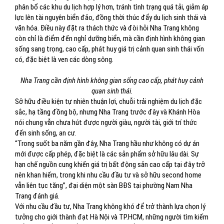
phân bổ các khu du lịch hợp lý hơn, tránh tình trạng quá tải, giảm áp
lực lên tài nguyên biển đảo, đồng thời thúc đẩy du lịch sinh thái và
văn hóa. Điều này đặt ra thách thức và đòi hỏi Nha Trang không
còn chỉ là điểm đến nghỉ dưỡng biển, mà cần định hình không gian
sống sang trọng, cao cấp, phát huy giá trị cảnh quan sinh thái vốn
có, đặc biệt là ven các dòng sông.
Nha Trang cần định hình không gian sống cao cấp, phát huy cảnh
quan sinh thái.
Sở hữu điều kiện tự nhiên thuận lợi, chuỗi trải nghiệm du lịch đặc
sắc, hạ tầng đồng bộ, nhưng Nha Trang trước đây và Khánh Hòa
nói chung vẫn chưa hút được người giàu, người tài, giới trí thức
đến sinh sống, an cư.
“Trong suốt ba năm gần đây, Nha Trang hầu như không có dự án
mới được cấp phép, đặc biệt là các sản phẩm sở hữu lâu dài. Sự
hạn chế nguồn cung khiến giá trị bất động sản cao cấp tại đây trở
nên khan hiếm, trong khi nhu cầu đầu tư và sở hữu second home
vẫn liên tục tăng”, đại diện một sàn BĐS tại phường Nam Nha
Trang đánh giá.
Với nhu cầu đầu tư, Nha Trang không khó để trở thành lựa chọn lý
tưởng cho giới thành đạt Hà Nội và TP.HCM, những người tìm kiếm