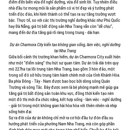
điểm đến biển vừa để nghỉ dưỡng, vừa để sinh lời. Tuy nhiên điều
nhà đầu tư mong mỏi là sản phẩm có vị trí đẹp và ý tưởng phát
triển độc đáo, khi hình thành có thể tạo ra sự tăng trưởng vượt
bậc. Thực tế, so với các thị trường nghỉ dưỡng khác như Phú Quốc
hay Đà Nẵng, giá trị bất động sản Nha Trang vẫn còn “dễ chịu”,
mang đến dư địa tăng giá rõ ràng trong trung - dài hạn.
Dự án Charmora City kiến tạo không gian sống, làm việc, nghỉ dưỡng
tại Nha Trang
Giữa bối cảnh thị trường khan hiếm, dự án Charmora City xuất hiện
như một “điểm sáng” thu hút sự quan tâm. Dự án trải dài trên quy
mô 227ha tại lõi trung tâm Nha Trang, bao gồm 3 hòn đảo, một
trong số đó sở hữu trung tâm hành chính mới của tỉnh Khánh Hòa.
Ba phía Đông - Tây - Nam được bao bọc bởi dòng sông Quán
Trường và sông Tắc. Đây được xem là bệ phóng mạnh mẽ giúp gia
tăng giá trị bất động sản toàn khu vực, đồng thời kiến tạo nên
một đô thị mới đa chức năng, kết hợp sống - làm việc - nghỉ dưỡng
- giải trí trong một không gian hài hòa hòa với thiên nhiên và nhịp
sống hiện đại.
Sự ra đời của dự án không chỉ mở ra cơ hội đầu tư đón đầu xu
hướng phát triển của phường Nam Nha Trang, mà còn góp phần