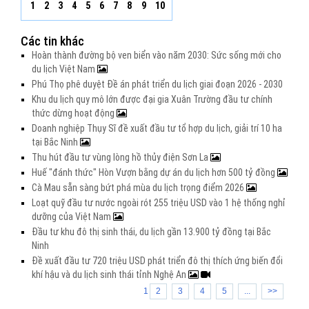
1
2
3
4
5
6
7
8
9
10
Các tin khác
Hoàn thành đường bộ ven biển vào năm 2030: Sức sống mới cho
du lịch Việt Nam
Phú Thọ phê duyệt Đề án phát triển du lịch giai đoạn 2026 - 2030
Khu du lịch quy mô lớn được đại gia Xuân Trường đầu tư chính
thức dừng hoạt động
Doanh nghiệp Thụy Sĩ đề xuất đầu tư tổ hợp du lịch, giải trí 10 ha
tại Bắc Ninh
Thu hút đầu tư vùng lòng hồ thủy điện Sơn La
Huế "đánh thức" Hòn Vượn bằng dự án du lịch hơn 500 tỷ đồng
Cà Mau sẵn sàng bứt phá mùa du lịch trọng điểm 2026
Loạt quỹ đầu tư nước ngoài rót 255 triệu USD vào 1 hệ thống nghỉ
dưỡng của Việt Nam
Đầu tư khu đô thị sinh thái, du lịch gần 13.900 tỷ đồng tại Bắc
Ninh
Đề xuất đầu tư 720 triệu USD phát triển đô thị thích ứng biến đổi
khí hậu và du lịch sinh thái tỉnh Nghệ An
1
2
3
4
5
...
>>