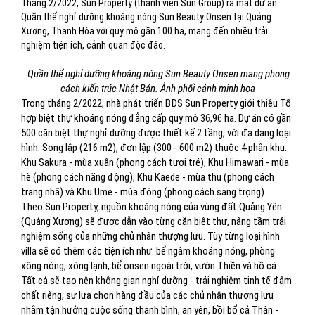
Tháng 2/2022, Sun Property (thành viên Sun Group) ra mắt dự án
Quần thể nghỉ dưỡng khoáng nóng Sun Beauty Onsen tại Quảng
Xương, Thanh Hóa với quy mô gần 100 ha, mang đến nhiều trải
nghiệm tiện ích, cảnh quan độc đáo.
Quần thể nghỉ dưỡng khoáng nóng Sun Beauty Onsen mang phong
cách kiến trúc Nhật Bản. Ảnh phối cảnh minh họa
Trong tháng 2/2022, nhà phát triển BĐS Sun Property giới thiệu Tổ
hợp biệt thự khoáng nóng đẳng cấp quy mô 36,96 ha. Dự án có gần
500 căn biệt thự nghỉ dưỡng được thiết kế 2 tầng, với đa dạng loại
hình: Song lập (216 m2), đơn lập (300 - 600 m2) thuộc 4 phân khu:
Khu Sakura - mùa xuân (phong cách tươi trẻ), Khu Himawari - mùa
hè (phong cách năng động), Khu Kaede - mùa thu (phong cách
trang nhã) và Khu Ume - mùa đông (phong cách sang trọng).
Theo Sun Property, nguồn khoáng nóng của vùng đất Quảng Yên
(Quảng Xương) sẽ được dẫn vào từng căn biệt thự, nâng tầm trải
nghiệm sống của những chủ nhân thượng lưu. Tùy từng loại hình
villa sẽ có thêm các tiện ích như: bể ngâm khoáng nóng, phòng
xông nóng, xông lạnh, bể onsen ngoài trời, vườn Thiền và hồ cá…
Tất cả sẽ tạo nên không gian nghỉ dưỡng - trải nghiệm tinh tế đậm
chất riêng, sự lựa chọn hàng đầu của các chủ nhân thượng lưu
nhằm tận hưởng cuộc sống thanh bình, an yên, bồi bổ cả Thân -