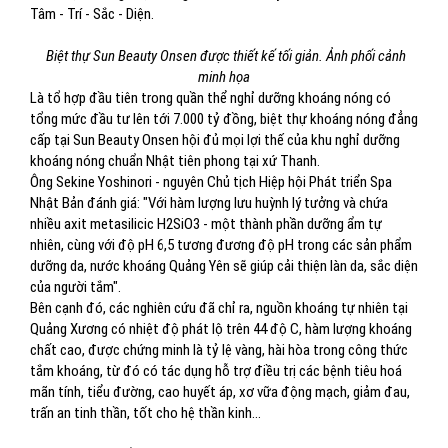
Tâm - Trí - Sắc - Diện.
Biệt thự Sun Beauty Onsen được thiết kế tối giản. Ảnh phối cảnh
minh họa
Là tổ hợp đầu tiên trong quần thể nghỉ dưỡng khoáng nóng có
tổng mức đầu tư lên tới 7.000 tỷ đồng, biệt thự khoáng nóng đẳng
cấp tại Sun Beauty Onsen hội đủ mọi lợi thế của khu nghỉ dưỡng
khoáng nóng chuẩn Nhật tiên phong tại xứ Thanh.
Ông Sekine Yoshinori - nguyên Chủ tịch Hiệp hội Phát triển Spa
Nhật Bản đánh giá: "Với hàm lượng lưu huỳnh lý tưởng và chứa
nhiều axit metasilicic H2SiO3 - một thành phần dưỡng ẩm tự
nhiên, cùng với độ pH 6,5 tương đương độ pH trong các sản phẩm
dưỡng da, nước khoáng Quảng Yên sẽ giúp cải thiện làn da, sắc diện
của người tắm".
Bên cạnh đó, các nghiên cứu đã chỉ ra, nguồn khoáng tự nhiên tại
Quảng Xương có nhiệt độ phát lộ trên 44 độ C, hàm lượng khoáng
chất cao, được chứng minh là tỷ lệ vàng, hài hòa trong công thức
tắm khoáng, từ đó có tác dụng hỗ trợ điều trị các bệnh tiêu hoá
mãn tính, tiểu đường, cao huyết áp, xơ vữa động mạch, giảm đau,
trấn an tinh thần, tốt cho hệ thần kinh…