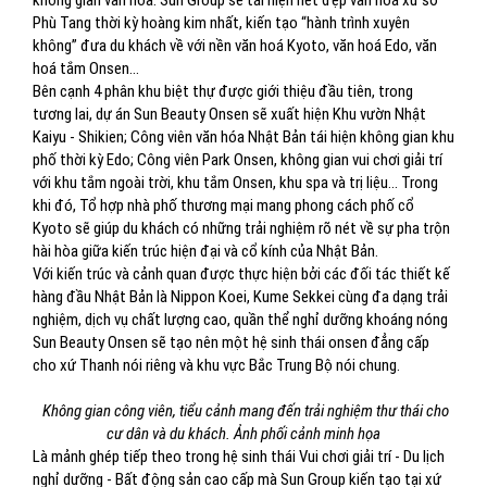
không gian văn hóa. Sun Group sẽ tái hiện nét đẹp văn hoá xứ sở
Phù Tang thời kỳ hoàng kim nhất, kiến tạo “hành trình xuyên
không” đưa du khách về với nền văn hoá Kyoto, văn hoá Edo, văn
hoá tắm Onsen...
Bên cạnh 4 phân khu biệt thự được giới thiệu đầu tiên, trong
tương lai, dự án Sun Beauty Onsen sẽ xuất hiện Khu vườn Nhật
Kaiyu - Shikien; Công viên văn hóa Nhật Bản tái hiện không gian khu
phố thời kỳ Edo; Công viên Park Onsen, không gian vui chơi giải trí
với khu tắm ngoài trời, khu tắm Onsen, khu spa và trị liệu… Trong
khi đó, Tổ hợp nhà phố thương mại mang phong cách phố cổ
Kyoto sẽ giúp du khách có những trải nghiệm rõ nét về sự pha trộn
hài hòa giữa kiến trúc hiện đại và cổ kính của Nhật Bản.
Với kiến trúc và cảnh quan được thực hiện bởi các đối tác thiết kế
hàng đầu Nhật Bản là Nippon Koei, Kume Sekkei cùng đa dạng trải
nghiệm, dịch vụ chất lượng cao, quần thể nghỉ dưỡng khoáng nóng
Sun Beauty Onsen sẽ tạo nên một hệ sinh thái onsen đẳng cấp
cho xứ Thanh nói riêng và khu vực Bắc Trung Bộ nói chung.
Không gian công viên, tiểu cảnh mang đến trải nghiệm thư thái cho
cư dân và du khách. Ảnh phối cảnh minh họa
Là mảnh ghép tiếp theo trong hệ sinh thái Vui chơi giải trí - Du lịch
nghỉ dưỡng - Bất động sản cao cấp mà Sun Group kiến tạo tại xứ