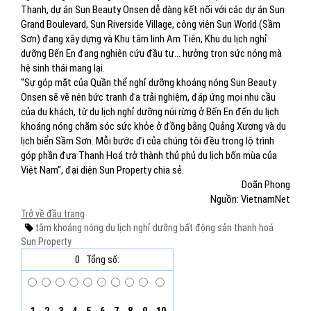
Thanh, dự án Sun Beauty Onsen dễ dàng kết nối với các dự án Sun
Grand Boulevard, Sun Riverside Village, công viên Sun World (Sầm
Sơn) đang xây dựng và Khu tâm linh Am Tiên, Khu du lịch nghỉ
dưỡng Bến En đang nghiên cứu đầu tư… hưởng trọn sức nóng mà
hệ sinh thái mang lại.
“Sự góp mặt của Quần thể nghỉ dưỡng khoáng nóng Sun Beauty
Onsen sẽ vẽ nên bức tranh đa trải nghiệm, đáp ứng mọi nhu cầu
của du khách, từ du lịch nghỉ dưỡng núi rừng ở Bến En đến du lịch
khoáng nóng chăm sóc sức khỏe ở đồng bằng Quảng Xương và du
lịch biển Sầm Sơn. Mỗi bước đi của chúng tôi đều trong lộ trình
góp phần đưa Thanh Hoá trở thành thủ phủ du lịch bốn mùa của
Việt Nam”, đại diện Sun Property chia sẻ.
Doãn Phong
Nguồn: VietnamNet
Trở về đầu trang
tắm khoáng nóng
du lịch nghỉ dưỡng
bất động sản thanh hoá
Sun Property
0
Tổng số: