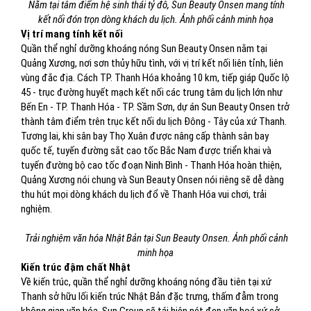
Nằm tại tâm điểm hệ sinh thái tỷ đô, Sun Beauty Onsen mang tính
kết nối đón trọn dòng khách du lịch. Ảnh phối cảnh minh họa
Vị trí mang tính kết nối
Quần thể nghỉ dưỡng khoáng nóng Sun Beauty Onsen nằm tại
Quảng Xương, nơi sơn thủy hữu tình, với vị trí kết nối liên tỉnh, liên
vùng đắc địa. Cách TP. Thanh Hóa khoảng 10 km, tiếp giáp Quốc lộ
45 - trục đường huyết mạch kết nối các trung tâm du lịch lớn như
Bến En - TP. Thanh Hóa - TP. Sầm Sơn, dự án Sun Beauty Onsen trở
thành tâm điểm trên trục kết nối du lịch Đông - Tây của xứ Thanh.
Tương lai, khi sân bay Thọ Xuân được nâng cấp thành sân bay
quốc tế, tuyến đường sắt cao tốc Bắc Nam được triển khai và
tuyến đường bộ cao tốc đoạn Ninh Bình - Thanh Hóa hoàn thiện,
Quảng Xương nói chung và Sun Beauty Onsen nói riêng sẽ dễ dàng
thu hút mọi dòng khách du lịch đổ về Thanh Hóa vui chơi, trải
nghiệm.
Trải nghiệm văn hóa Nhật Bản tại Sun Beauty Onsen. Ảnh phối cảnh
minh họa
Kiến trúc đậm chất Nhật
Về kiến trúc, quần thể nghỉ dưỡng khoáng nóng đầu tiên tại xứ
Thanh sở hữu lối kiến trúc Nhật Bản đặc trưng, thấm đẫm trong