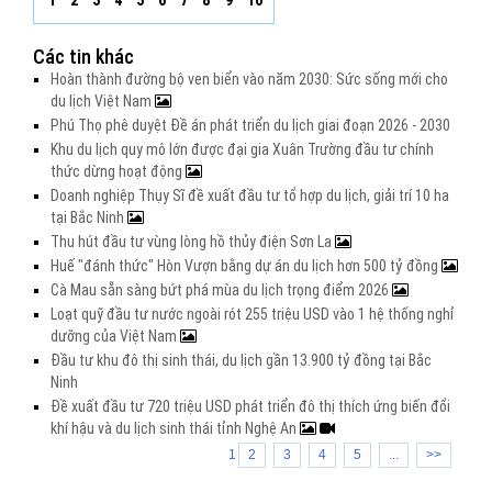
1
2
3
4
5
6
7
8
9
10
Các tin khác
Hoàn thành đường bộ ven biển vào năm 2030: Sức sống mới cho
du lịch Việt Nam
Phú Thọ phê duyệt Đề án phát triển du lịch giai đoạn 2026 - 2030
Khu du lịch quy mô lớn được đại gia Xuân Trường đầu tư chính
thức dừng hoạt động
Doanh nghiệp Thụy Sĩ đề xuất đầu tư tổ hợp du lịch, giải trí 10 ha
tại Bắc Ninh
Thu hút đầu tư vùng lòng hồ thủy điện Sơn La
Huế "đánh thức" Hòn Vượn bằng dự án du lịch hơn 500 tỷ đồng
Cà Mau sẵn sàng bứt phá mùa du lịch trọng điểm 2026
Loạt quỹ đầu tư nước ngoài rót 255 triệu USD vào 1 hệ thống nghỉ
dưỡng của Việt Nam
Đầu tư khu đô thị sinh thái, du lịch gần 13.900 tỷ đồng tại Bắc
Ninh
Đề xuất đầu tư 720 triệu USD phát triển đô thị thích ứng biến đổi
khí hậu và du lịch sinh thái tỉnh Nghệ An
1
2
3
4
5
...
>>