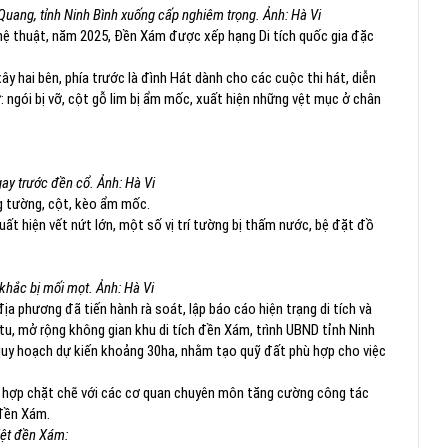
Quang, tỉnh Ninh Bình xuống cấp nghiêm trọng. Ảnh: Hà Vi
 nghệ thuật, năm 2025, Đền Xám được xếp hạng Di tích quốc gia đặc
xây hai bên, phía trước là đình Hát dành cho các cuộc thi hát, diễn
ngói bị vỡ, cột gỗ lim bị ẩm mốc, xuất hiện những vệt mục ở chân
ay trước đền cổ. Ảnh: Hà Vi
g tường, cột, kèo ẩm mốc.
uất hiện vết nứt lớn, một số vị trí tường bị thấm nước, bệ đặt đồ
ắc bị mối mọt. Ảnh: Hà Vi
 phương đã tiến hành rà soát, lập báo cáo hiện trạng di tích và
tu, mở rộng không gian khu di tích đền Xám, trình UBND tỉnh Ninh
quy hoạch dự kiến khoảng 30ha, nhằm tạo quỹ đất phù hợp cho việc
ối hợp chặt chẽ với các cơ quan chuyên môn tăng cường công tác
 đền Xám.
iệt đền Xám: