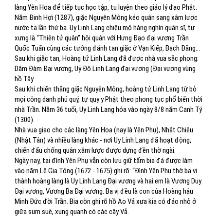
làng Yên Hoa để tiếp tục học tập, tu luyện theo giáo lý đạo Phật.
Năm Đinh Hợi (1287), giặc Nguyên Mông kéo quân sang xâm lược
nước ta lần thứ ba. Uy Linh Lang chiêu mộ hàng nghìn quân sĩ, tự
xưng là “Thiên tử quân” hội quân với Hưng Đạo đại vương Trần
Quốc Tuấn cùng các tướng đánh tan giặc ở Vạn Kiếp, Bạch Đằng…
Sau khi giặc tan, Hoàng tử Linh Lang đã được nhà vua sắc phong:
Dâm Đàm Đại vương, Uy Đô Linh Lang đại vương (Đại vương vùng
hồ Tây
Sau khi chiến thắng giặc Nguyên Mông, hoàng tử Linh Lang từ bỏ
mọi công danh phú quý, tự quy y Phật theo phong tục phổ biến thời
nhà Trần. Năm 36 tuổi, Uy Linh Lang hóa vào ngày 8/8 năm Canh Tý
(1300).
Nhà vua giao cho các làng Yên Hoa (nay là Yên Phụ), Nhật Chiêu
(Nhật Tân) và nhiều làng khác - nơi Uy Linh Lang đã hoạt động,
chiến đấu chống quân xâm lược được dựng đền thờ ngài.
Ngày nay, tại đình Yên Phụ vẫn còn lưu giữ tấm bia đá được làm
vào năm Lê Gia Tông (1672 - 1675) ghi rõ: “Đình Yên Phụ thờ ba vị
thành hoàng làng là Uy Linh Lang Đại vương và hai em là Vương Duy
Đại vương, Vương Ba Đại vương. Ba vị đều là con của Hoàng hậu
Minh Đức đời Trần. Bia còn ghi rõ hồ Ao Vả xưa kia có đảo nhỏ ở
giữa sum suê, xung quanh có các cây Vả.