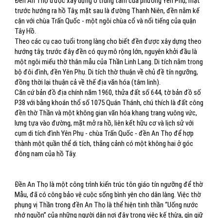
Đền An Thọ được xây dựng ở trung tâm của phường Yên Phụ, mặt
trước hướng ra hồ Tây, mặt sau là đường Thanh Niên, đền nằm kế
cận với chùa Trấn Quốc - một ngôi chùa cổ và nổi tiếng của quận
Tây Hồ.
Theo các cụ cao tuổi trong làng cho biết đền được xây dựng theo
hướng tây, trước đây đền có quy mô rộng lớn, nguyên khởi đầu là
một ngôi miếu thờ thân mẫu của Thần Linh Lang. Di tích nằm trong
bộ đôi đình, đền Yên Phụ. Di tích thờ thuận về chủ đề tín ngưỡng,
đồng thời lại thuận cả về thế địa văn hóa (tâm linh).
Căn cứ bản đồ địa chính năm 1960, thửa đất số 644, tờ bản đồ số
P38 với bằng khoán thổ số 1075 Quán Thánh, chú thích là đất công
đền thờ Thần và một không gian văn hóa khang trang vuông vức,
lưng tựa vào đường, mặt mở ra hồ, liên kết hữu cơ và lịch sử với
cụm di tích đình Yên Phụ - chùa Trấn Quốc - đền An Thọ để hợp
thành một quần thể di tích, thắng cảnh có một không hai ở góc
đông nam của hồ Tây.
Đền An Thọ là một công trình kiến trúc tôn giáo tín ngưỡng để thờ
Mẫu, đã có công bảo vệ cuộc sống bình yên cho dân làng. Việc thờ
phụng vị Thần trong đền An Thọ là thể hiện tinh thần “Uống nước
nhớ nguồn” của những người dân nơi đây trong việc kế thừa, gìn giữ