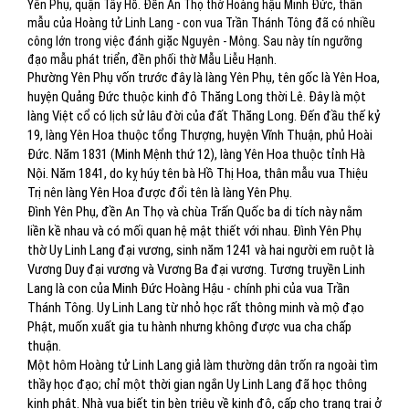
Yên Phụ, quận Tây Hồ. Đền An Thọ thờ Hoàng hậu Minh Đức, thân
mẫu của Hoàng tử Linh Lang - con vua Trần Thánh Tông đã có nhiều
công lớn trong việc đánh giặc Nguyên - Mông. Sau này tín ngưỡng
đạo mẫu phát triển, đền phối thờ Mẫu Liễu Hạnh.
Phường Yên Phụ vốn trước đây là làng Yên Phụ, tên gốc là Yên Hoa,
huyện Quảng Đức thuộc kinh đô Thăng Long thời Lê. Đây là một
làng Việt cổ có lịch sử lâu đời của đất Thăng Long. Đến đầu thế kỷ
19, làng Yên Hoa thuộc tổng Thượng, huyện Vĩnh Thuận, phủ Hoài
Đức. Năm 1831 (Minh Mệnh thứ 12), làng Yên Hoa thuộc tỉnh Hà
Nội. Năm 1841, do kỵ húy tên bà Hồ Thị Hoa, thân mẫu vua Thiệu
Trị nên làng Yên Hoa được đổi tên là làng Yên Phụ.
Đình Yên Phụ, đền An Thọ và chùa Trấn Quốc ba di tích này nằm
liền kề nhau và có mối quan hệ mật thiết với nhau. Đình Yên Phụ
thờ Uy Linh Lang đại vương, sinh năm 1241 và hai người em ruột là
Vương Duy đại vương và Vương Ba đại vương. Tương truyền Linh
Lang là con của Minh Đức Hoàng Hậu - chính phi của vua Trần
Thánh Tông. Uy Linh Lang từ nhỏ học rất thông minh và mộ đạo
Phật, muốn xuất gia tu hành nhưng không được vua cha chấp
thuận.
Một hôm Hoàng tử Linh Lang giả làm thường dân trốn ra ngoài tìm
thầy học đạo; chỉ một thời gian ngắn Uy Linh Lang đã học thông
kinh phật. Nhà vua biết tin bèn triệu về kinh đô, cấp cho trang trại ở