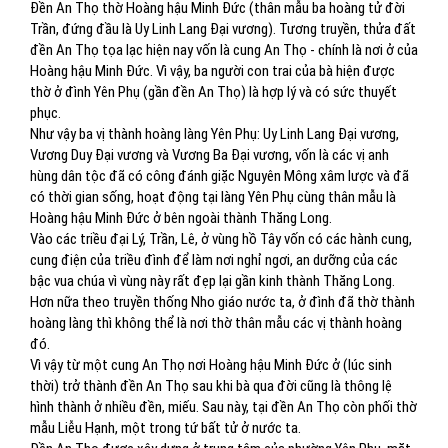
Đền An Thọ thờ Hoàng hậu Minh Đức (thân mẫu ba hoàng tử đời
Trần, đứng đầu là Uy Linh Lang Đại vương). Tương truyền, thửa đất
đền An Thọ tọa lạc hiện nay vốn là cung An Thọ - chính là nơi ở của
Hoàng hậu Minh Đức. Vì vậy, ba người con trai của bà hiện được
thờ ở đình Yên Phụ (gần đền An Thọ) là hợp lý và có sức thuyết
phục.
Như vậy ba vị thành hoàng làng Yên Phụ: Uy Linh Lang Đại vương,
Vương Duy Đại vương và Vương Ba Đại vương, vốn là các vị anh
hùng dân tộc đã có công đánh giặc Nguyên Mông xâm lược và đã
có thời gian sống, hoạt động tại làng Yên Phụ cùng thân mẫu là
Hoàng hậu Minh Đức ở bên ngoài thành Thăng Long.
Vào các triều đại Lý, Trần, Lê, ở vùng hồ Tây vốn có các hành cung,
cung điện của triều đình để làm nơi nghỉ ngơi, an dưỡng của các
bậc vua chúa vì vùng này rất đẹp lại gần kinh thành Thăng Long.
Hơn nữa theo truyền thống Nho giáo nước ta, ở đình đã thờ thành
hoàng làng thì không thể là nơi thờ thân mẫu các vị thành hoàng
đó.
Vì vậy từ một cung An Thọ nơi Hoàng hậu Minh Đức ở (lúc sinh
thời) trở thành đền An Thọ sau khi bà qua đời cũng là thông lệ
hình thành ở nhiều đền, miếu. Sau này, tại đền An Thọ còn phối thờ
mẫu Liễu Hạnh, một trong tứ bất tử ở nước ta.