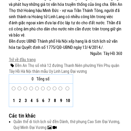
và phát huy những giá trị văn hóa truyền thống của ông cha. Đền An
Thọ thờ Hoàng hậu Minh Đức - vợ vua Trần Thánh Tông, người đã
sinh thành ra Hoàng tử Linh Lang có nhiều công lớn trong việc
đánh giặc ngoại xâm đưa lại độc lập tự do cho đất nước. Thần đã
có công âm phù cho dân cho nước nên cần được trân trọng giữ gìn
và bảo vệ.
Đền được UBND Thành phố Hà Nội xếp hạng là di tích lịch sử văn
hóa tại Quyết định số 1775/QĐ-UBND ngày 13/4/2014./.
Nguồn: Tây Hồ 360
Trở về đầu trang
Đền An Thọ
số nhà 12
đường Thanh Niên
phường Yên Phụ
quận
Tây Hồ
Hà Nội
thân mẫu
Uy Linh Lang Đại vương
0
Tổng số:
1
2
3
4
5
6
7
8
9
10
Các tin khác
Quần thể di tích lịch sử đền Dành, thờ phụng Cao Sơn Đại Vương,
Quý Minh Đại Vương