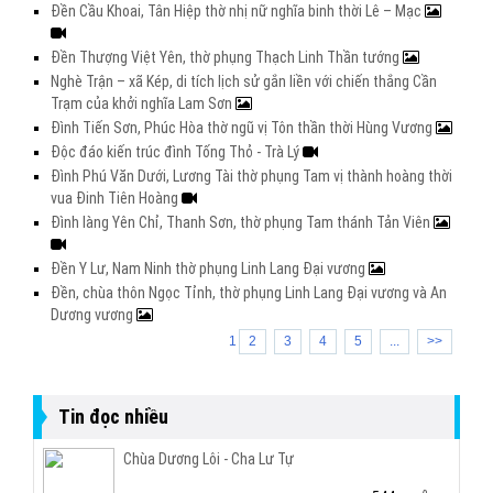
Đền Cầu Khoai, Tân Hiệp thờ nhị nữ nghĩa binh thời Lê – Mạc
Đền Thượng Việt Yên, thờ phụng Thạch Linh Thần tướng
Nghè Trận – xã Kép, di tích lịch sử gắn liền với chiến thắng Cần
Trạm của khởi nghĩa Lam Sơn
Đình Tiến Sơn, Phúc Hòa thờ ngũ vị Tôn thần thời Hùng Vương
Độc đáo kiến trúc đình Tống Thỏ - Trà Lý
Đình Phú Văn Dưới, Lương Tài thờ phụng Tam vị thành hoàng thời
vua Đinh Tiên Hoàng
Đình làng Yên Chỉ, Thanh Sơn, thờ phụng Tam thánh Tản Viên
Đền Y Lư, Nam Ninh thờ phụng Linh Lang Đại vương
Đền, chùa thôn Ngọc Tỉnh, thờ phụng Linh Lang Đại vương và An
Dương vương
1
2
3
4
5
...
>>
Tin đọc nhiều
Chùa Dương Lôi - Cha Lư Tự