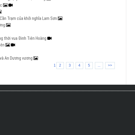
ạc
ng Cần Trạm của khởi nghĩa Lam Sơn
ương
ng thời vua Đinh Tiên Hoàng
iên
g và An Dương vương
1
2
3
4
5
...
>>