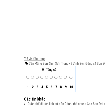
Trở về đầu trang
đền Măng Sơn
đình Sơn Trung và đình Sơn Đông
xã Sơn Đ
0
Tổng số:
1
2
3
4
5
6
7
8
9
10
Các tin khác
Quần thể di tích lịch sử đền Dành, thờ phụng Cao Sơn Đạ