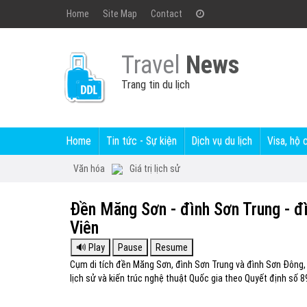
Home
Site Map
Contact
Travel
News
Trang tin du lịch
Home
Tin tức - Sự kiện
Dịch vụ du lịch
Visa, hộ 
Văn hóa
Giá trị lịch sử
Đền Măng Sơn - đình Sơn Trung - đ
Viên
Cụm di tích đền Măng Sơn, đình Sơn Trung và đình Sơn Đông, 
lịch sử và kiến trúc nghệ thuật Quốc gia theo Quyết định số 8