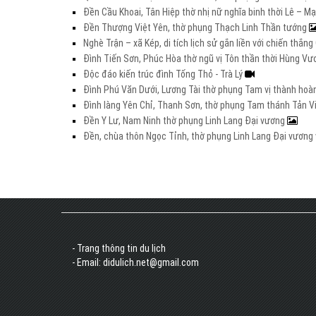
Đền Cầu Khoai, Tân Hiệp thờ nhị nữ nghĩa binh thời Lê – M
Đền Thượng Việt Yên, thờ phụng Thạch Linh Thần tướng
Nghè Trận – xã Kép, di tích lịch sử gắn liền với chiến thắ
Đình Tiến Sơn, Phúc Hòa thờ ngũ vị Tôn thần thời Hùng V
Độc đáo kiến trúc đình Tống Thỏ - Trà Lý
Đình Phú Văn Dưới, Lương Tài thờ phụng Tam vị thành hoà
Đình làng Yên Chỉ, Thanh Sơn, thờ phụng Tam thánh Tản V
Đền Y Lư, Nam Ninh thờ phụng Linh Lang Đại vương
Đền, chùa thôn Ngọc Tỉnh, thờ phụng Linh Lang Đại vươn
- Trang thông tin du lịch
- Email: didulich.net@gmail.com