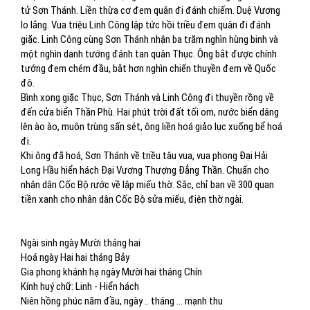
tử Sơn Thánh. Liền thừa cơ đem quân đi đánh chiếm. Duệ Vương
lo lắng. Vua triệu Linh Công lập tức hồi triều đem quân đi đánh
giặc. Linh Công cùng Sơn Thánh nhận ba trăm nghìn hùng binh và
một nghìn danh tướng đánh tan quân Thục. Ông bắt được chính
tướng đem chém đầu, bắt hơn nghìn chiến thuyền đem về Quốc
đô.
Bình xong giặc Thục, Sơn Thánh và Linh Công đi thuyền rồng về
đến cửa biển Thần Phù. Hai phút trời đất tối om, nước biển dâng
lên ào ào, muôn trùng sấn sét, ông liền hoá giảo lục xuống bể hoá
đi.
Khi ông đã hoá, Sơn Thánh về triều tâu vua, vua phong Đại Hải
Long Hầu hiển hách Đại Vương Thượng Đẳng Thần. Chuẩn cho
nhân dân Cốc Bộ rước về lập miếu thờ. Sắc, chỉ ban về 300 quan
tiền xanh cho nhân dân Cốc Bộ sửa miếu, điện thờ ngài.
Ngài sinh ngày Mười tháng hai
Hoá ngày Hai hai tháng Bảy
Gia phong khánh hạ ngày Mười hai tháng Chín
Kính huý chữ: Linh - Hiển hách
Niên hồng phúc năm đầu, ngày .. tháng … mạnh thu