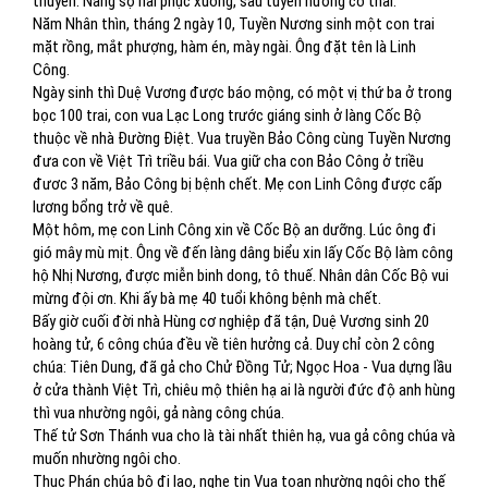
thuyền. Nàng sợ hãi phục xuống, sau tuyền nương có thai.
Năm Nhân thìn, tháng 2 ngày 10, Tuyền Nương sinh một con trai
mặt rồng, mắt phượng, hàm én, mày ngài. Ông đặt tên là Linh
Công.
Ngày sinh thì Duệ Vương được báo mộng, có một vị thứ ba ở trong
bọc 100 trai, con vua Lạc Long trước giáng sinh ở làng Cốc Bộ
thuộc về nhà Đường Điệt. Vua truyền Bảo Công cùng Tuyền Nương
đưa con về Việt Trì triều bái. Vua giữ cha con Bảo Công ở triều
đươc 3 năm, Bảo Công bị bệnh chết. Mẹ con Linh Công được cấp
lương bổng trở về quê.
Một hôm, mẹ con Linh Công xin về Cốc Bộ an dưỡng. Lúc ông đi
gió mây mù mịt. Ông về đến làng dâng biểu xin lấy Cốc Bộ làm công
hộ Nhị Nương, được miễn binh dong, tô thuế. Nhân dân Cốc Bộ vui
mừng đội ơn. Khi ấy bà mẹ 40 tuổi không bệnh mà chết.
Bấy giờ cuối đời nhà Hùng cơ nghiệp đã tận, Duệ Vương sinh 20
hoàng tử, 6 công chúa đều về tiên hưởng cả. Duy chỉ còn 2 công
chúa: Tiên Dung, đã gả cho Chử Đồng Tử; Ngọc Hoa - Vua dựng lầu
ở cửa thành Việt Trì, chiêu mộ thiên hạ ai là người đức độ anh hùng
thì vua nhường ngôi, gả nàng công chúa.
Thế tử Sơn Thánh vua cho là tài nhất thiên hạ, vua gả công chúa và
muốn nhường ngôi cho.
Thục Phán chúa bộ đi lao, nghe tin Vua toan nhường ngôi cho thế