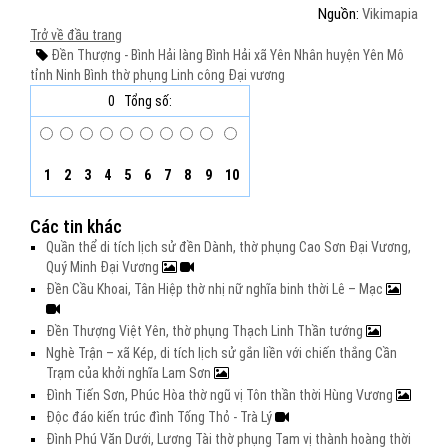
Nguồn:
Vikimapia
Trở về đầu trang
Đền Thượng - Bình Hải
làng Bình Hải
xã Yên Nhân
huyện Yên Mô
tỉnh Ninh Bình
thờ phụng
Linh công Đại vương
0
Tổng số:
1
2
3
4
5
6
7
8
9
10
Các tin khác
Quần thể di tích lịch sử đền Dành, thờ phụng Cao Sơn Đại Vương,
Quý Minh Đại Vương
Đền Cầu Khoai, Tân Hiệp thờ nhị nữ nghĩa binh thời Lê – Mạc
Đền Thượng Việt Yên, thờ phụng Thạch Linh Thần tướng
Nghè Trận – xã Kép, di tích lịch sử gắn liền với chiến thắng Cần
Trạm của khởi nghĩa Lam Sơn
Đình Tiến Sơn, Phúc Hòa thờ ngũ vị Tôn thần thời Hùng Vương
Độc đáo kiến trúc đình Tống Thỏ - Trà Lý
Đình Phú Văn Dưới, Lương Tài thờ phụng Tam vị thành hoàng thời