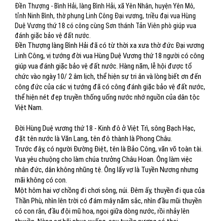
Đền Thượng - Bình Hải, làng Bình Hải, xã Yên Nhân, huyện Yên Mô,
tỉnh Ninh Bình, thờ phụng Linh Công Đại vương, triều đại vua Hùng
Duệ Vương thứ 18 có công cùng Sơn thánh Tản Viên phò giúp vua
đánh giặc bảo vệ đất nước.
Đền Thượng làng Bình Hải đã có từ thời xa xưa thờ đức Đại vương
Linh Công, vị tướng đời vua Hùng Duệ Vương thứ 18 người có công
giúp vua đánh giặc bảo vệ đất nước. Hàng năm, lễ hội được tổ
chức vào ngày 10/ 2 âm lịch, thể hiện sự tri ân và lòng biết ơn đến
công đức của các vị tướng đã có công đánh giặc bảo vệ đất nước,
thể hiện nét đẹp truyền thống uống nước nhớ nguồn của dân tộc
Việt Nam.
Đời Hùng Duệ vương thứ 18 - Kinh đô ở Việt Trì, sông Bạch Hạc,
đặt tên nước là Văn Lang, tên đô thành là Phong Châu.
Trước đây, có người Đường Điệt, tên là Bảo Công, văn võ toàn tài.
Vua yêu chuộng cho làm chúa trưởng Châu Hoan. Ông làm việc
nhân đức, dân không nhũng tệ. Ông lấy vợ là Tuyền Nương nhưng
mãi không có con.
Một hôm hai vợ chồng đi chơi sông, núi. Đêm ấy, thuyền đi qua của
Thần Phù, nhìn lên trời có đám mây năm sắc, nhìn đầu mũi thuyền
có con rắn, đầu đội mũ hoa, ngoi giữa dòng nước, rồi nhảy lên