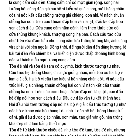
là cung cấm của đền. Cung cấm chỉ có một gian rộng, song hai
tường hồi cũng đắp giả hai bộ vì kiểu xà quá giang, một hàng chân
cột, vì nóc kết cấu chồng rường giá chiêng, con nhị. Vì nách thuận
chồng hai con, trên các thuận đắp hoa văn lá lật, đấu kê đắp hoa
sen cách điệu. Cửa cung cấm năm cánh, làm theo thức cửa cổ,
cửa thùng khung khách, thượng song, hạ bản. Cách cấu tạo cửa
như trên vừa đảm bảo cho cung cấm lưu thông không khí, ánh sáng
vừa phải với bên ngoài. Đồng thời, để người dân đến dâng hương, lễ
bái tại đền vẫn chiêm bái và kiến diện được thấp thoáng hình bóng
các vị thánh mẫu ngự trong cung cấm.
Tòa đệ nhị và tòa đệ tam có quy mô, kích thước tương tự nhau.
Cấu trúc hệ thống khung chịu lực giống nhau, mỗi tòa có hai bộ vì
làm giả gỗ. Hai bộ vì cấu tạo kiểu vì bốn hàng chân cột. Vì nóc cấu
trúc kiểu giá chiêng, thuận chồng hai con, vì nách kết cấu thuận
chồng ba con. Trên các con thuận được đắp nổi lá guột, các đấu
kê đắp nổi hoa sen cách điệu. Đầu dư đắp vân tụ kết thành hoa.
Hai đầu hồi trên tường đắp nổi hai bộ vì giả, cấu trúc tương tự như
các bộ vì khác của bộ khung tòa nhà. Toàn bộ hệ thống khung kể
cả vì. già đều được giáp nhẵn, sơn mầu, tạo giả vân gỗ, nên trông
khá đẹp như làm bằng thiết mộc.
Tòa đệ tứ kích thước chiều dài như tòa đệ tam, tòa đệ nhị, nhưng