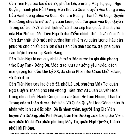
Đền Tiên Nga tọa lạc ở số 53, phố Lê Lợi, phường Máy Tơ, quận Ngô
Quyền, thành phố Hải Phòng. Đền thờ Vũ Quận Quyến Hoa Công chúa,
Liễu Hạnh Công chúa và Quan Đệ tam Hoàng Thái tử. Vũ Quận Quyến
Hoa Công chúa là nữ tướng quân lương của đại quân vua Ngô Quyền.
Trong số trên 378 di tích lịch sử văn hóa xếp hạng cấp thành phố
của Hải Phòng, đền Tiên Nga là địa điểm chính thờ bà và cũng là di
tích duy nhất thờ một nữ tướng làm nhiệm vụ quân lương, hậu cần
phục vụ cho chiến dịch lớn đầu tiên của dân tộc ta, đại phá quân
xâm lược trên sông Bạch Đằng.
Đền Tiên Nga là nơi duy nhất ở miền Bắc nước ta ghi dấu phong
trào Duy Tân - Đông Du. Một trào lưu tư tưởng yêu nước, cách
mạng rộng lớn đầu thế kỷ XX, do chí sĩ Phan Bội Châu khởi xướng
và lãnh đạo.
Đền Tiên Nga tọa lạc ở số 53, phố Lê Lợi, phường Máy Tơ, quận
Ngô Quyền, thành phố Hải Phòng.
Đền thờ Vũ Quận Quyến Hoa
Công chúa, Liễu Hạnh Công chúa và Quan Đệ tam Hoàng Thái tử.
Trong các vị thần được thờ trên, Vũ Quận Quyến Hoa Công chúa là
nhân vật lịch sử đặc biệt. Bà là nhân thần, người làng Gia Viên,
huyện An Dương, phủ Kinh Môn, trấn Hải Dương xưa. Làng Gia Viên,
nay phần lớn là địa phận phường Máy Tơ, quận Ngô Quyền, thành
phố Hải Phòng.