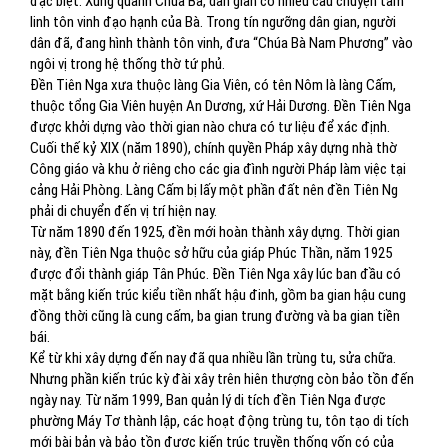
đặc biệt. Xung quanh Chúa Bà, dân gian có nhiều câu chuyện tâm
linh tôn vinh đạo hạnh của Bà. Trong tín ngưỡng dân gian, người
dân đã, đang hình thành tôn vinh, đưa “Chúa Bà Nam Phương” vào
ngôi vị trong hệ thống thờ tứ phủ.
Đền Tiên Nga xưa thuộc làng Gia Viên, có tên Nôm là làng Cấm,
thuộc tổng Gia Viên huyện An Dương, xứ Hải Dương. Đền Tiên Nga
được khởi dựng vào thời gian nào chưa có tư liệu để xác định.
Cuối thế kỷ XIX (năm 1890), chính quyền Pháp xây dựng nhà thờ
Công giáo và khu ở riêng cho các gia đình người Pháp làm việc tại
cảng Hải Phòng. Làng Cấm bị lấy một phần đất nên đền Tiên Ng
phải di chuyển đến vị trí hiện nay.
Từ năm 1890 đến 1925, đền mới hoàn thành xây dựng. Thời gian
này, đền Tiên Nga thuộc sở hữu của giáp Phúc Thần, năm 1925
được đổi thành giáp Tân Phúc. Đền Tiên Nga xây lúc ban đầu có
mặt bằng kiến trúc kiểu tiền nhất hậu đinh, gồm ba gian hậu cung
đồng thời cũng là cung cấm, ba gian trung đường và ba gian tiền
bái.
Kể từ khi xây dựng đến nay đã qua nhiều lần trùng tu, sửa chữa.
Nhưng phần kiến trúc kỳ đài xây trên hiên thượng còn bảo tồn đến
ngày nay. Từ năm 1999, Ban quản lý di tích đền Tiên Nga được
phường Máy Tơ thành lập, các hoạt động trùng tu, tôn tạo di tích
mới bài bản và bảo tồn được kiến trúc truyền thống vốn có của