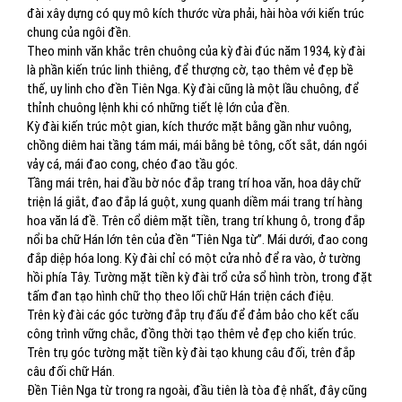
đài xây dựng có quy mô kích thước vừa phải, hài hòa với kiến trúc
chung của ngôi đền.
Theo minh văn khắc trên chuông của kỳ đài đúc năm 1934, kỳ đài
là phần kiến trúc linh thiêng, để thượng cờ, tạo thêm vẻ đẹp bề
thế, uy linh cho đền Tiên Nga. Kỳ đài cũng là một lầu chuông, để
thỉnh chuông lệnh khi có những tiết lệ lớn của đền.
Kỳ đài kiến trúc một gian, kích thước mặt bằng gần như vuông,
chồng diêm hai tầng tám mái, mái bằng bê tông, cốt sắt, dán ngói
vảy cá, mái đao cong, chéo đao tầu góc.
Tầng mái trên, hai đầu bờ nóc đắp trang trí hoa văn, hoa dây chữ
triện lá giắt, đao đắp lá guột, xung quanh diềm mái trang trí hàng
hoa văn lá đề. Trên cổ diêm mặt tiền, trang trí khung ô, trong đắp
nổi ba chữ Hán lớn tên của đền “Tiên Nga từ”. Mái dưới, đao cong
đắp diệp hóa long. Kỳ đài chỉ có một cửa nhỏ để ra vào, ở tường
hồi phía Tây. Tường mặt tiền kỳ đài trổ cửa sổ hình tròn, trong đặt
tấm đan tạo hình chữ thọ theo lối chữ Hán triện cách điệu.
Trên kỳ đài các góc tường đắp trụ đấu để đảm bảo cho kết cấu
công trình vững chắc, đồng thời tạo thêm vẻ đẹp cho kiến trúc.
Trên trụ góc tường mặt tiền kỳ đài tạo khung câu đối, trên đắp
câu đối chữ Hán.
Đền Tiên Nga từ trong ra ngoài, đầu tiên là tòa đệ nhất, đây cũng