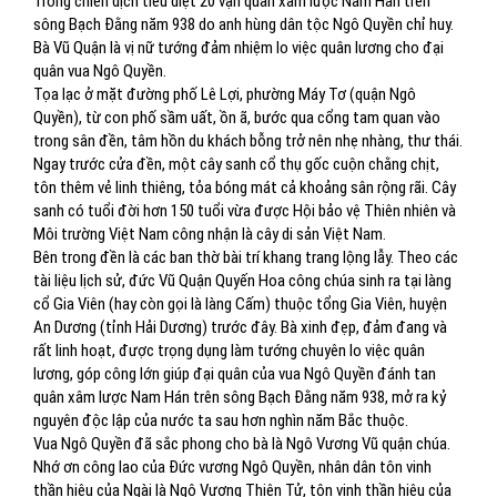
Trong chiến dịch tiêu diệt 20 vạn quân xâm lược Nam Hán trên
sông Bạch Đằng năm 938 do anh hùng dân tộc Ngô Quyền chỉ huy.
Bà Vũ Quận là vị nữ tướng đảm nhiệm lo việc quân lương cho đại
quân vua Ngô Quyền.
Tọa lạc ở mặt đường phố Lê Lợi, phường Máy Tơ (quận Ngô
Quyền), từ con phố sầm uất, ồn ã, bước qua cổng tam quan vào
trong sân đền, tâm hồn du khách bỗng trở nên nhẹ nhàng, thư thái.
Ngay trước cửa đền, một cây sanh cổ thụ gốc cuộn chằng chịt,
tôn thêm vẻ linh thiêng, tỏa bóng mát cả khoảng sân rộng rãi. Cây
sanh có tuổi đời hơn 150 tuổi vừa được Hội bảo vệ Thiên nhiên và
Môi trường Việt Nam công nhận là cây di sản Việt Nam.
Bên trong đền là các ban thờ bài trí khang trang lộng lẫy. Theo các
tài liệu lịch sử, đức Vũ Quận Quyến Hoa công chúa sinh ra tại làng
cổ Gia Viên (hay còn gọi là làng Cấm) thuộc tổng Gia Viên, huyện
An Dương (tỉnh Hải Dương) trước đây. Bà xinh đẹp, đảm đang và
rất linh hoạt, được trọng dụng làm tướng chuyên lo việc quân
lương, góp công lớn giúp đại quân của vua Ngô Quyền đánh tan
quân xâm lược Nam Hán trên sông Bạch Đằng năm 938, mở ra kỷ
nguyên độc lập của nước ta sau hơn nghìn năm Bắc thuộc.
Vua Ngô Quyền đã sắc phong cho bà là Ngô Vương Vũ quận chúa.
Nhớ ơn công lao của Đức vương Ngô Quyền, nhân dân tôn vinh
thần hiệu của Ngài là Ngô Vương Thiên Tử, tôn vinh thần hiệu của