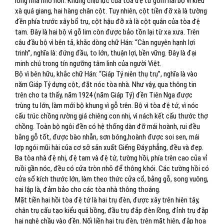
lòng nhà nhỏ hơn. Khung chịu lực của tòa đệ tử gồm hai bộ vì kiểu
xà quá giang, hai hàng chân cột. Tuy nhiên, cột tiền đỡ xà là tường
đền phía trước xây bổ trụ, cột hậu đỡ xà là cột quân của tòa đệ
tam. Đây là hai bộ vì gỗ lim còn được bảo tồn lại từ xa xưa. Trên
câu đầu bộ vì bên tả, khắc dòng chữ Hán: “Càn nguyên hạnh lợi
trinh”, nghĩa là: đứng đầu, to lớn, thuận lợi, bền vững. Đây là đại
minh chú trong tín ngưỡng tâm linh của người Việt.
Bộ vì bên hữu, khắc chữ Hán: “Giáp Tý niên thụ trụ”, nghĩa là vào
năm Giáp Tý dựng cột, đặt nóc tòa nhà. Như vậy, qua thông tin
trên cho ta thấy, năm 1924 (năm Giáp Tý) đền Tiên Nga được
trùng tu lớn, làm mới bộ khung vì gỗ trên. Bộ vì tòa đệ tứ, vì nóc
cấu trúc chồng rường giá chiêng con nhị, vì nách kết cấu thước thợ
chồng. Toàn bộ ngôi đền có hệ thống dàn đỡ mái hoành, rui đều
bằng gỗ tốt, được bào nhẵn, sơn bóng,hoành được soi sen, mái
lợp ngói mũi hài của cơ sở sản xuất Giếng Đáy phẳng, đều và đẹp.
Ba tòa nhà đệ nhị, đệ tam và đệ tứ, tường hồi, phía trên cao của vỉ
ruồi gần nóc, đều có cửa tròn nhỏ để thông khói. Các tường hồi có
cửa sổ kích thước lớn, làm theo thức cửa cổ, bằng gỗ, song vuông,
hai lập là, đảm bảo cho các tòa nhà thông thoáng.
Mặt tiền hai hồi tòa đệ tứ là hai trụ đèn, được xây trên hiên tây,
chân trụ cấu tạo kiểu quả bồng, đầu trụ đắp đèn lồng, đỉnh trụ đắp
hai nghê chầu vào đền. Nối liền hai trụ đèn, trên mặt hiên, đắp hoa