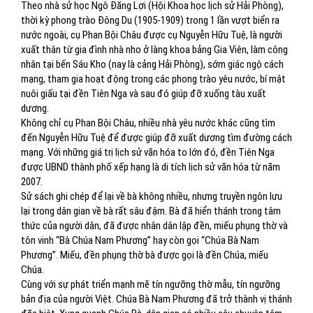
Theo nhà sử học Ngô Đăng Lợi (Hội Khoa học lịch sử Hải Phòng),
thời kỳ phong trào Đông Du (1905-1909) trong 1 lần vượt biển ra
nước ngoài, cụ Phan Bội Châu được cụ Nguyễn Hữu Tuệ, là người
xuất thân từ gia đình nhà nho ở làng khoa bảng Gia Viên, làm công
nhân tại bến Sáu Kho (nay là cảng Hải Phòng), sớm giác ngộ cách
mạng, tham gia hoạt động trong các phong trào yêu nước, bí mật
nuôi giấu tại đền Tiên Nga và sau đó giúp đỡ xuống tàu xuất
dương.
Không chỉ cụ Phan Bội Châu, nhiều nhà yêu nước khác cũng tìm
đến Nguyễn Hữu Tuệ để được giúp đỡ xuất dương tìm đường cách
mạng. Với những giá trị lịch sử văn hóa to lớn đó, đền Tiên Nga
được UBND thành phố xếp hạng là di tích lịch sử văn hóa từ năm
2007.
Sử sách ghi chép để lại về bà không nhiều, nhưng truyền ngôn lưu
lại trong dân gian về bà rất sâu đậm. Bà đã hiển thánh trong tâm
thức của người dân, đã được nhân dân lập đền, miếu phụng thờ và
tôn vinh “Bà Chúa Nam Phương” hay còn gọi “Chúa Bà Nam
Phương”. Miếu, đền phụng thờ bà được gọi là đền Chúa, miếu
Chúa.
Cùng với sự phát triển mạnh mẽ tín ngưỡng thờ mẫu, tín ngưỡng
bản địa của người Việt. Chúa Bà Nam Phương đã trở thành vị thánh