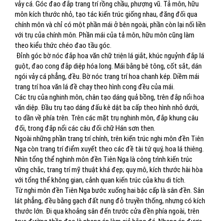
vảy cá. Góc đao đắp trang trí rồng chầu, phượng vũ. Tả môn, hữu
môn kích thước nhỏ, tạo tác kiến trúc giống nhau, đăng đối qua
chính môn và chỉ có một phần mái ở bên ngoài, phần còn lại nối liền
với trụ của chính môn. Phần mái của tả môn, hữu môn cũng làm
theo kiểu thức chéo đao tầu góc.
Đỉnh góc bờ nóc đắp hoa văn chữ triện lá giắt, khúc nguỷnh đắp lá
guột, đao cong đắp diệp hóa long. Mái bằng bê tông, cốt sắt, dán
ngói vảy cá phẳng, đều. Bờ nóc trang trí hoa chanh kép. Diềm mái
trang trí hoa văn lá đề chạy theo hình cong đều của mái.
Các trụ của nghinh môn, chân tạo dáng quả bồng, trên đắp nổi hoa
văn diệp. Đầu trụ tạo dáng đấu kê dật ba cấp theo hình nhỏ dưới,
to dần về phía trên. Trên các mặt trụ nghinh môn, đắp khung câu
đối, trong đắp nổi các câu đối chữ Hán sơn then.
Ngoài những phần trang trí chính, trên kiến trúc nghi môn đền Tiên
Nga còn trang trí điểm xuyết theo các đề tài tứ quý, hoa lá thiêng.
Nhìn tổng thể nghinh môn đền Tiên Nga là công trình kiến trúc
vững chắc, trang trí mỹ thuật khá đẹp; quy mô, kích thước hài hòa
với tổng thể không gian, cảnh quan kiến trúc của khu di tích.
Từ nghi môn đền Tiên Nga bước xuống hai bậc cấp là sân đền. Sân
lát phẳng, đều bằng gạch đất nung đỏ truyền thống, nhưng có kích
thước lớn. Đi qua khoảng sân đến trước cửa đền phía ngoài, trên