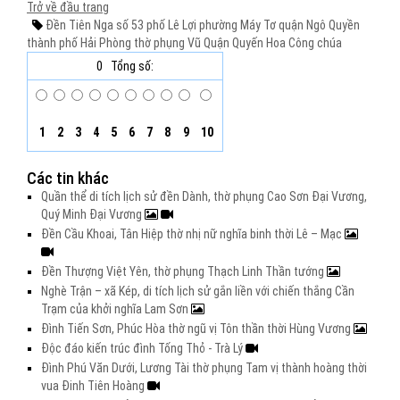
Trở về đầu trang
Đền Tiên Nga
số 53
phố Lê Lợi
phường Máy Tơ
quận Ngô Quyền
thành phố Hải Phòng
thờ phụng
Vũ Quận Quyến Hoa Công chúa
0
Tổng số:
1
2
3
4
5
6
7
8
9
10
Các tin khác
Quần thể di tích lịch sử đền Dành, thờ phụng Cao Sơn Đại Vương,
Quý Minh Đại Vương
Đền Cầu Khoai, Tân Hiệp thờ nhị nữ nghĩa binh thời Lê – Mạc
Đền Thượng Việt Yên, thờ phụng Thạch Linh Thần tướng
Nghè Trận – xã Kép, di tích lịch sử gắn liền với chiến thắng Cần
Trạm của khởi nghĩa Lam Sơn
Đình Tiến Sơn, Phúc Hòa thờ ngũ vị Tôn thần thời Hùng Vương
Độc đáo kiến trúc đình Tống Thỏ - Trà Lý
Đình Phú Văn Dưới, Lương Tài thờ phụng Tam vị thành hoàng thời
vua Đinh Tiên Hoàng