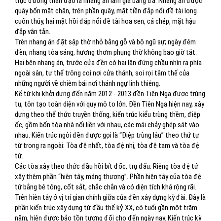
trục đường thần đạo là nhang án làm giả bằng đá. Nhang án được
quây bốn mặt chân, trên phần quây, mặt tiền đắp nổi đề tài long
cuốn thủy, hai mặt hồi đắp nổi đề tài hoa sen, cá chép, mặt hậu
đắp vân tản.
Trên nhang án đặt sập thờ nhỏ bằng gỗ và bộ ngũ sự; ngày đêm
đèn, nhang tỏa sáng, hương thơm phụng thờ không bao giờ tắt.
Hai bên nhang án, trước cửa đền có hai lân đứng chầu nhìn ra phía
ngoài sân, tư thế trông coi nơi cửa thánh, soi rọi tâm thế của
những người về chiêm bái nơi thánh ngự linh thiêng.
Kể từ khi khởi dựng đến năm 2012 - 2013 đền Tiên Nga được trùng
tu, tôn tạo toàn diện với quy mô to lớn. Đền Tiên Nga hiện nay, xây
dựng theo thể thức truyền thống, kiến trúc kiểu trùng thềm, điệp
ốc, gồm bốn tòa nhà nối liền với nhau, các mái chảy ghép sát vào
nhau. Kiến trúc ngôi đền được gọi là “Điệp trùng lâu” theo thứ tự
từ trong ra ngoài: Tòa đệ nhất, tòa đệ nhị, tòa đệ tam và tòa đệ
tứ.
Các tòa xây theo thức đầu hồi bít đốc, trụ đấu. Riêng tòa đệ tứ
xây thêm phần “hiên tây, máng thượng”. Phần hiện tây của tòa đệ
tứ bằng bê tông, cốt sắt, chắc chắn và có diện tích khá rộng rãi.
Trên hiên tây ở vị trí gian chính giữa của đền xây dựng kỳ đài. Đây là
phần kiến trúc xây dựng từ đầu thế kỷ XX, có tuổi gần một trăm
năm, hiện được bảo tồn tương đối cho đến ngày nay. Kiến trúc kỳ