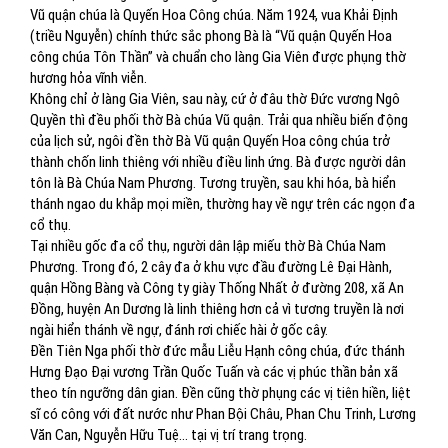
Vũ quận chúa là Quyến Hoa Công chúa. Năm 1924, vua Khải Định
(triều Nguyễn) chính thức sắc phong Bà là “Vũ quận Quyến Hoa
công chúa Tôn Thần” và chuẩn cho làng Gia Viên được phụng thờ
hương hỏa vĩnh viễn.
Không chỉ ở làng Gia Viên, sau này, cứ ở đâu thờ Đức vương Ngô
Quyền thì đều phối thờ Bà chúa Vũ quận. Trải qua nhiều biến động
của lịch sử, ngôi đền thờ Bà Vũ quận Quyến Hoa công chúa trở
thành chốn linh thiêng với nhiều điều linh ứng. Bà được người dân
tôn là Bà Chúa Nam Phương. Tương truyền, sau khi hóa, bà hiển
thánh ngao du khắp mọi miền, thường hay về ngự trên các ngọn đa
cổ thụ.
Tại nhiều gốc đa cổ thụ, người dân lập miếu thờ Bà Chúa Nam
Phương. Trong đó, 2 cây đa ở khu vực đầu đường Lê Đại Hành,
quận Hồng Bàng và Công ty giày Thống Nhất ở đường 208, xã An
Đồng, huyện An Dương là linh thiêng hơn cả vì tương truyền là nơi
ngài hiển thánh về ngự, đánh rơi chiếc hài ở gốc cây.
Đền Tiên Nga phối thờ đức mẫu Liễu Hạnh công chúa, đức thánh
Hưng Đạo Đại vương Trần Quốc Tuấn và các vị phúc thần bản xã
theo tín ngưỡng dân gian. Đền cũng thờ phụng các vị tiên hiền, liệt
sĩ có công với đất nước như Phan Bội Châu, Phan Chu Trinh, Lương
Văn Can, Nguyễn Hữu Tuệ… tại vị trí trang trọng.