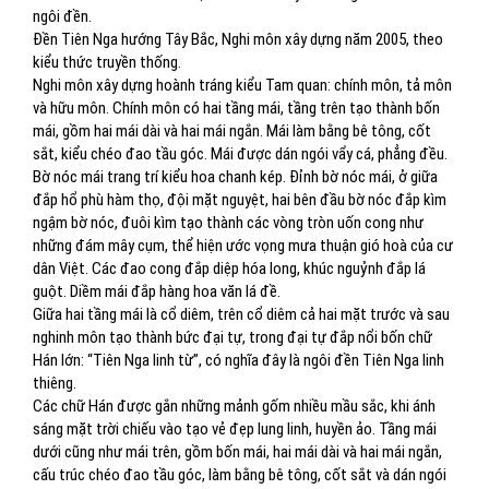
ngôi đền.
Đền Tiên Nga hướng Tây Bắc, Nghi môn xây dựng năm 2005, theo
kiểu thức truyền thống.
Nghi môn xây dựng hoành tráng kiểu Tam quan: chính môn, tả môn
và hữu môn. Chính môn có hai tầng mái, tầng trên tạo thành bốn
mái, gồm hai mái dài và hai mái ngắn. Mái làm bằng bê tông, cốt
sắt, kiểu chéo đao tầu góc. Mái được dán ngói vẩy cá, phẳng đều.
Bờ nóc mái trang trí kiểu hoa chanh kép. Đỉnh bờ nóc mái, ở giữa
đắp hổ phù hàm thọ, đội mặt nguyệt, hai bên đầu bờ nóc đắp kìm
ngậm bờ nóc, đuôi kìm tạo thành các vòng tròn uốn cong như
những đám mây cụm, thể hiện ước vọng mưa thuận gió hoà của cư
dân Việt. Các đao cong đắp diệp hóa long, khúc nguỷnh đắp lá
guột. Diềm mái đắp hàng hoa văn lá đề.
Giữa hai tầng mái là cổ diêm, trên cổ diêm cả hai mặt trước và sau
nghinh môn tạo thành bức đại tự, trong đại tự đắp nổi bốn chữ
Hán lớn: “Tiên Nga linh từ”, có nghĩa đây là ngôi đền Tiên Nga linh
thiêng.
Các chữ Hán được gắn những mảnh gốm nhiều mầu sắc, khi ánh
sáng mặt trời chiếu vào tạo vẻ đẹp lung linh, huyền ảo. Tầng mái
dưới cũng như mái trên, gồm bốn mái, hai mái dài và hai mái ngắn,
cấu trúc chéo đao tầu góc, làm bằng bê tông, cốt sắt và dán ngói