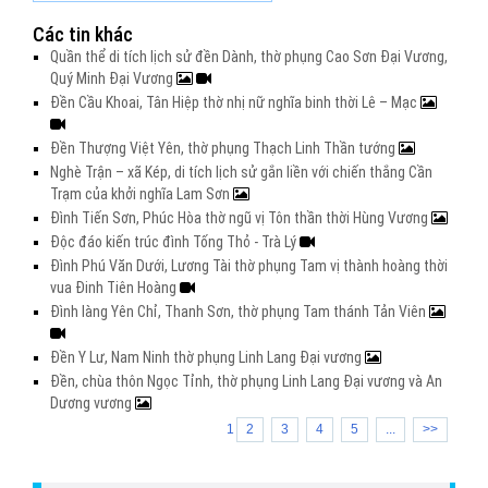
Các tin khác
Quần thể di tích lịch sử đền Dành, thờ phụng Cao Sơn Đại Vương,
Quý Minh Đại Vương
Đền Cầu Khoai, Tân Hiệp thờ nhị nữ nghĩa binh thời Lê – Mạc
Đền Thượng Việt Yên, thờ phụng Thạch Linh Thần tướng
Nghè Trận – xã Kép, di tích lịch sử gắn liền với chiến thắng Cần
Trạm của khởi nghĩa Lam Sơn
Đình Tiến Sơn, Phúc Hòa thờ ngũ vị Tôn thần thời Hùng Vương
Độc đáo kiến trúc đình Tống Thỏ - Trà Lý
Đình Phú Văn Dưới, Lương Tài thờ phụng Tam vị thành hoàng thời
vua Đinh Tiên Hoàng
Đình làng Yên Chỉ, Thanh Sơn, thờ phụng Tam thánh Tản Viên
Đền Y Lư, Nam Ninh thờ phụng Linh Lang Đại vương
Đền, chùa thôn Ngọc Tỉnh, thờ phụng Linh Lang Đại vương và An
Dương vương
1
2
3
4
5
...
>>