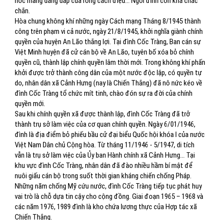
nóc mang dáng dấp của rồng cách điệu… Ngôi đình còn khá chắc
chắn.
Hòa chung không khí những ngày Cách mạng Tháng 8/1945 thành
công trên phạm vi cả nước, ngày 21/8/1945, khởi nghĩa giành chính
quyền của huyện An Lão thắng lợi. Tại đình Cốc Tràng, Ban cán sự
Việt Minh huyện đã cử cán bộ về An Lão, tuyên bố xóa bỏ chính
quyền cũ, thành lập chính quyền lâm thời mới. Trong không khí phấn
khởi được trở thành công dân của một nước độc lập, có quyền tự
do, nhân dân xã Cảnh Hưng (nay là Chiến Thắng) đã nô nức kéo về
đình Cốc Tràng tổ chức mít tinh, chào đón sự ra đời của chính
quyền mới.
Sau khi chính quyền xã được thành lập, đình Cốc Tràng đã trở
thành trụ sở làm việc của cơ quan chính quyền. Ngày 6/01/1946,
đình là địa điểm bỏ phiếu bầu cử đại biểu Quốc hội khóa I của nước
Việt Nam Dân chủ Cộng hòa. Từ tháng 11/1946 - 5/1947, di tích
vẫn là trụ sở làm việc của Ủy ban Hành chính xã Cảnh Hưng… Tại
khu vực đình Cốc Tràng, nhân dân đã đào nhiều hầm bí mật để
nuôi giấu cán bộ trong suốt thời gian kháng chiến chống Pháp.
Những năm chống Mỹ cứu nước, đình Cốc Tràng tiếp tục phát huy
vai trò là chỗ dựa tin cậy cho cộng đồng. Giai đoạn 1965 – 1968 và
các năm 1976, 1989 đình là kho chứa lương thực của Hợp tác xã
Chiến Thắng.