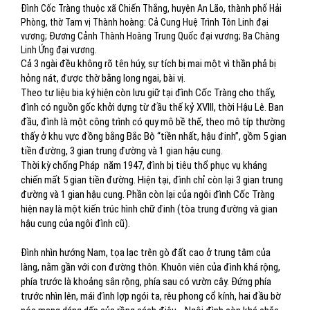
Đình Cốc Tràng thuộc xã Chiến Thắng, huyện An Lão, thành phố Hải
Phòng, thờ Tam vị Thành hoàng: Cả Cung Huệ Trình Tôn Linh đại
vương; Đương Cảnh Thành Hoàng Trung Quốc đại vương; Ba Chàng
Linh Ứng đại vương.
Cả 3 ngài đều không rõ tên húy, sự tích bị mai một vì thần phả bị
hỏng nát, được thờ bằng long ngai, bài vị.
Theo tư liệu bia ký hiện còn lưu giữ tại đình Cốc Tràng cho thấy,
đình có nguồn gốc khởi dựng từ đầu thế kỷ XVIII, thời Hậu Lê. Ban
đầu, đình là một công trình có quy mô bề thế, theo mô típ thường
thấy ở khu vực đồng bằng Bắc Bộ “tiền nhất, hậu đinh”, gồm 5 gian
tiền đường, 3 gian trung đường và 1 gian hậu cung.
Thời kỳ chống Pháp năm 1947, đình bị tiêu thổ phục vụ kháng
chiến mất 5 gian tiền đường. Hiện tại, đình chỉ còn lại 3 gian trung
đường và 1 gian hậu cung. Phần còn lại của ngôi đình Cốc Tràng
hiện nay là một kiến trúc hình chữ đinh (tòa trung đường và gian
hậu cung của ngôi đình cũ).
Đình nhìn hướng Nam, tọa lạc trên gò đất cao ở trung tâm của
làng, nằm gần với con đường thôn. Khuôn viên của đình khá rộng,
phía trước là khoảng sân rộng, phía sau có vườn cây. Đứng phía
trước nhìn lên, mái đình lợp ngói ta, rêu phong cổ kính, hai đầu bờ