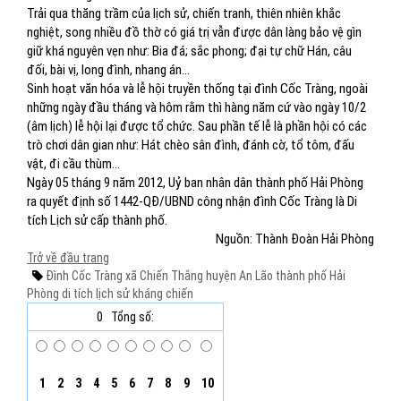
Trải qua thăng trầm của lịch sử, chiến tranh, thiên nhiên khắc
nghiệt, song nhiều đồ thờ có giá trị vẫn được dân làng bảo vệ gìn
giữ khá nguyên vẹn như: Bia đá; sắc phong; đại tự chữ Hán, câu
đối, bài vị, long đình, nhang án…
Sinh hoạt văn hóa và lễ hội truyền thống tại đình Cốc Tràng, ngoài
những ngày đầu tháng và hôm rằm thì hàng năm cứ vào ngày 10/2
(âm lịch) lễ hội lại được tổ chức. Sau phần tế lễ là phần hội có các
trò chơi dân gian như: Hát chèo sân đình, đánh cờ, tổ tôm, đấu
vật, đi cầu thùm…
Ngày 05 tháng 9 năm 2012, Uỷ ban nhân dân thành phố Hải Phòng
ra quyết định số 1442-QĐ/UBND công nhận đình Cốc Tràng là Di
tích Lịch sử cấp thành phố.
Nguồn: Thành Đoàn Hải Phòng
Trở về đầu trang
Đình Cốc Tràng
xã Chiến Thắng
huyện An Lão
thành phố Hải
Phòng
di tích lịch sử kháng chiến
0
Tổng số:
1
2
3
4
5
6
7
8
9
10