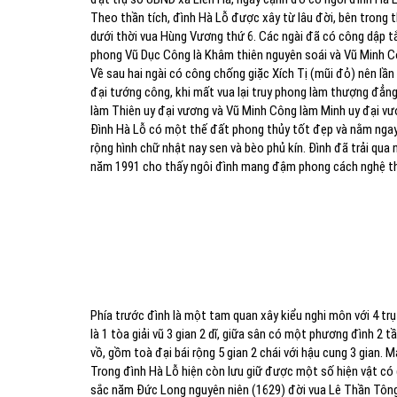
Theo thần tích, đình Hà Lỗ được xây từ lâu đời, bên trong
dưới thời vua Hùng Vương thứ 6. Các ngài đã có công dập tắ
phong Vũ Dục Công là Khâm thiên nguyên soái và Vũ Minh Cô
Về sau hai ngài có công chống giặc Xích Tị (mũi đỏ) nên l
đại tướng công, khi mất vua lại truy phong làm thượng đẳng
làm Thiên uy đại vương và Vũ Minh Công làm Minh uy đại vư
Đình Hà Lỗ có một thế đất phong thủy tốt đẹp và nằm ngay
rộng hình chữ nhật nay sen và bèo phủ kín. Đình đã trải qua 
năm 1991 cho thấy ngôi đình mang đậm phong cách nghệ thu
Phía trước đình là một tam quan xây kiểu nghi môn với 4 trụ
là 1 tòa giải vũ 3 gian 2 dĩ, giữa sân có một phương đình 2 t
vồ, gồm toà đại bái rộng 5 gian 2 chái với hậu cung 3 gian. M
Trong đình Hà Lỗ hiện còn lưu giữ được một số hiện vật có 
sắc năm Đức Long nguyên niên (1629) đời vua Lê Thần Tông.