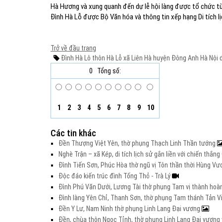
Hà Hương và xung quanh đến dự lễ hội làng được tổ chức từ
Đình Hà Lỗ được Bộ Văn hóa và thông tin xếp hạng Di tích l
Trở về đầu trang
Đình Hà Lô
thôn Hà Lỗ
xã Liên Hà
huyện Đông Anh
Hà Nội
d
0
Tổng số:
1
2
3
4
5
6
7
8
9
10
Các tin khác
Đền Thượng Việt Yên, thờ phụng Thạch Linh Thần tướng
Nghè Trận – xã Kép, di tích lịch sử gắn liền với chiến thắ
Đình Tiến Sơn, Phúc Hòa thờ ngũ vị Tôn thần thời Hùng V
Độc đáo kiến trúc đình Tống Thỏ - Trà Lý
Đình Phú Văn Dưới, Lương Tài thờ phụng Tam vị thành hoà
Đình làng Yên Chỉ, Thanh Sơn, thờ phụng Tam thánh Tản V
Đền Y Lư, Nam Ninh thờ phụng Linh Lang Đại vương
Đền, chùa thôn Ngọc Tỉnh, thờ phụng Linh Lang Đại vươn