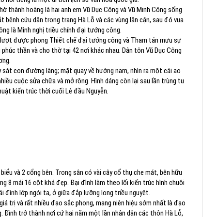
 thờ thành hoàng là hai anh em Vũ Dục Công và Vũ Minh Công sống
t bệnh cứu dân trong trang Hà Lỗ và các vùng lân cận, sau đó vua
ng là Minh nghị triều chính đại tướng công.
ần lượt được phong Thiết chế đại tướng công và Tham tán mưu sự
 phúc thần và cho thờ tại 42 nơi khác nhau. Dân tôn Vũ Dục Công
ơng.
 sát con đường làng; mặt quay về hướng nam, nhìn ra một cái ao
nhiều cuộc sửa chữa và mở rộng. Hình dáng còn lại sau lần trùng tu
ật kiến trúc thời cuối Lê đầu Nguyễn.
 biểu và 2 cổng bên. Trong sân có vài cây cổ thụ che mát, bên hữu
ầng 8 mái 16 cột khá đẹp. Đại đình làm theo lối kiến trúc hình chuôi
ái đình lớp ngói ta, ở giữa đắp lưỡng long triều nguyệt.
giá trị và rất nhiều đạo sắc phong, mang niên hiệu sớm nhất là đạo
 Đình trở thành nơi cứ hai năm một lần nhân dân các thôn Hà Lỗ,