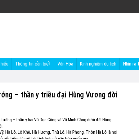
chiếu
Thông tin cần biết
Văn Hóa
Kinh nghiệm du lịch
Nhìn ra 
ướng – thần y triều đại Hùng Vương đời
h tướng – thần y hai Vũ Dục Công và Vũ Minh Công dưới đời Hùng
i.
Vỹ, Hà Lỗ, Lỗ Khê, Hà Hương, Thù Lỗ, Hà Phong. Thôn Hà Lỗ là nơi
nổi tiếng là một di tích lịch sử văn hóa quốc gia.