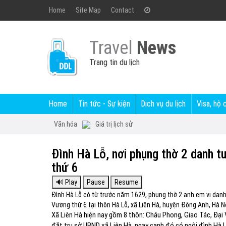
Home
Site Map
Contact
Travel
News
Trang tin du lịch
Home
Tin tức - Sự kiện
Dịch vụ du lịch
Visa, hộ 
Văn hóa
Giá trị lịch sử
Đình Hà Lỗ, nơi phụng thờ 2 danh t
thứ 6
Đình Hà Lỗ có từ trước năm 1629, phụng thờ 2 anh em vị dan
Vương thứ 6 tại thôn Hà Lỗ, xã Liên Hà, huyện Đông Anh, Hà Nộ
Xã Liên Hà hiện nay gồm 8 thôn: Châu Phong, Giao Tác, Đại 
đặt trụ sở UBND xã Liên Hà, ngay cạnh đó có ngôi đình Hà Lỗ 