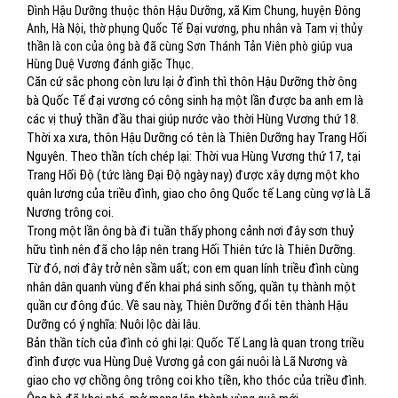
Đình Hậu Dưỡng thuộc thôn Hậu Dưỡng, xã Kim Chung, huyện Đông
Anh, Hà Nội, thờ phụng Quốc Tế Đại vương, phu nhân và Tam vị thủy
thần là con của ông bà đã cùng Sơn Thánh Tản Viên phò giúp vua
Hùng Duệ Vương đánh giặc Thục.
Căn cứ sắc phong còn lưu lại ở đình thì thôn Hậu Dưỡng thờ ông
bà Quốc Tế đại vương có công sinh hạ một lần được ba anh em là
các vị thuỷ thần đầu thai giúp nước vào thời Hùng Vương thứ 18.
Thời xa xưa, thôn Hậu Dưỡng có tên là Thiên Dưỡng hay Trang Hối
Nguyên. Theo thần tích chép lại: Thời vua Hùng Vương thứ 17, tại
Trang Hối Độ (tức làng Đại Độ ngày nay) được xây dựng một kho
quân lương của triều đình, giao cho ông Quốc tế Lang cùng vợ là Lã
Nương trông coi.
Trong một lần ông bà đi tuần thấy phong cảnh nơi đây sơn thuỷ
hữu tình nên đã cho lập nên trang Hối Thiên tức là Thiên Dưỡng.
Từ đó, nơi đây trở nên sầm uất; con em quan lính triều đình cùng
nhân dân quanh vùng đến khai phá sinh sống, quần tụ thành một
quần cư đông đúc. Về sau này, Thiên Dưỡng đổi tên thành Hậu
Dưỡng có ý nghĩa: Nuôi lộc dài lâu.
Bản thần tích của đình có ghi lại: Quốc Tế Lang là quan trong triều
đình được vua Hùng Duệ Vương gả con gái nuôi là Lã Nương và
giao cho vợ chồng ông trông coi kho tiền, kho thóc của triều đình.