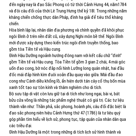
đến ngày nay là đạo Sắc Phong có từ thời Cảnh Hưng 44, năm1784
và đôi câu đối của thời Lê Trung Hưng thế kỷ 18I. Trong những năm
kháng chiến chống thực dân Pháp, đình hạ giải để tiêu thổ kháng
chiến.
Hòa bình lập lại, nhân dân địa phương và chính quyền đã khôi phục
ngôi Đình ở trên nền đất cũ, xây dựng Nghi môn bề thế. Ngôi Đình
mới được xây dựng theo kiến trúc ngôi đình truyền thống, bao
gồm tòa Tiền tế và Hậu cung.
Đình Hậu Dưỡng ngoảnh hướng đông nam với kết cấu chữ “đinh”
gồm Tiền tế và Hậu cung. Tòa Tiền tế gồm 3 gian 2 chái, 4 mái góc
uốn đao cong, bờ nóc đắp nổi hình Lưỡng long quán nhật, hai đầu
đốc mái đắp hình kìm đuôi xoắn đầu quay vào giữa. Mái đầu đao
cong như Cánh diều khổng lồ, ẩn hiện dưới tán cây cổ thụ bốn mùa
xanh tốt tạo sự tôn kính và thâm nghiêm cho di tích.
Bộ sưu tập di vật còn lưu giữ tại di tích như long ngai, bài vị, bát
bửu cửa võng là những tác phẩm nghệ thuật có giá trị. Các tư liệu
thành văn như: Thần phả, sắc phong, hoành phi, câu đối đặc biệt là
đạo sắc phong niên hiệu Cảnh Hưng thứ 47 (1786) là tư liệu quý
góp phần tìm hiểu về lịch sử, phong tục, tập quán của nhân dân qua
các triều đại.
Đình Hậu Dưỡng là một trong những di tích lịch sử hình thành và