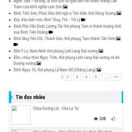
Nghè Trận – xã Kép, di tích lịch sử gắn liền với chiến thắng Cần
Trạm của khởi nghĩa Lam Sơn
Đình Tiến Sơn, Phúc Hòa thờ ngũ vị Tôn thần thời Hùng Vương
Độc đáo kiến trúc đình Tống Thỏ - Trà Lý
Đình Phú Văn Dưới, Lương Tài thờ phụng Tam vị thành hoàng thời
vua Đinh Tiên Hoàng
Đình làng Yên Chỉ, Thanh Sơn, thờ phụng Tam thánh Tản Viên
Đền Y Lư, Nam Ninh thờ phụng Linh Lang Đại vương
Đền, chùa thôn Ngọc Tỉnh, thờ phụng Linh Lang Đại vương và An
Dương vương
Đình Ngọc Trì, thờ phụng Lã Nam Đế (Chàng Lang)
1
2
3
4
5
...
>>
Tin đọc nhiều
Chùa Dương Lôi - Cha Lư Tự
538