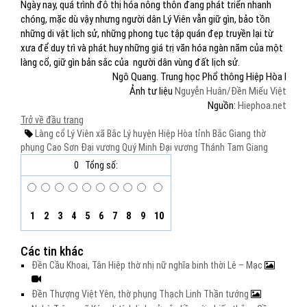
Ngày nay, quá trình đô thị hóa nông thôn đang phát triển nhanh
chóng, mặc dù vậy nhưng người dân Lý Viên vẫn giữ gìn, bảo tồn
những di vật lịch sử, những phong tục tập quán đẹp truyền lại từ
xưa để duy trì và phát huy những giá trị văn hóa ngàn năm của một
làng cổ, giữ gìn bản sắc của
người dân vùng đất lịch sử.
Ngô Quang. Trung học Phổ thông Hiệp Hòa I
Ảnh tư liệu
Nguyễn Huân/Đền Miếu Việt
Nguồn:
Hiephoa.net
Trở về đầu trang
Làng cổ Lý Viên
xã Bắc Lý
huyện Hiệp Hòa
tỉnh Bắc Giang
thờ
phụng
Cao Sơn Đại vương
Quý Minh Đại vương
Thánh Tam Giang
0
Tổng số:
1
2
3
4
5
6
7
8
9
10
Các tin khác
Đền Cầu Khoai, Tân Hiệp thờ nhị nữ nghĩa binh thời Lê – Mạc
Đền Thượng Việt Yên, thờ phụng Thạch Linh Thần tướng