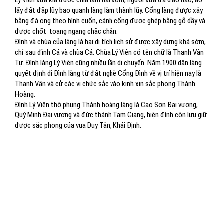
Lý Viên xưa kia được chia làm hai xóm, người xưa đã đào hào, ao
lấy đất đắp lũy bao quanh làng làm thành lũy. Cổng làng được xây
bằng đá ong theo hình cuốn, cánh cổng được ghép bằng gỗ dầy và
được chốt
toang ngang chắc chắn.
Đình và chùa của làng là hai di tích lịch sử được xây dựng khá sớm,
chỉ sau đình Cả và chùa Cả. Chùa Lý Viên có tên chữ là Thanh Vân
Tự. Đình làng Lý Viên cũng nhiều lần di chuyển. Năm 1900 dân làng
quyết định di Đình làng từ đất nghè Cổng Đình về vị trí hiện nay là
Thanh Vân và cử các vị chức sắc vào kinh xin sắc phong Thành
Hoàng.
Đình Lý Viên thờ phụng Thành hoàng làng là Cao Sơn Đại vương,
Quý Minh Đại vương và đức thánh Tam Giang, hiện đình còn lưu giữ
được sắc phong của vua Duy Tân, Khải Định.