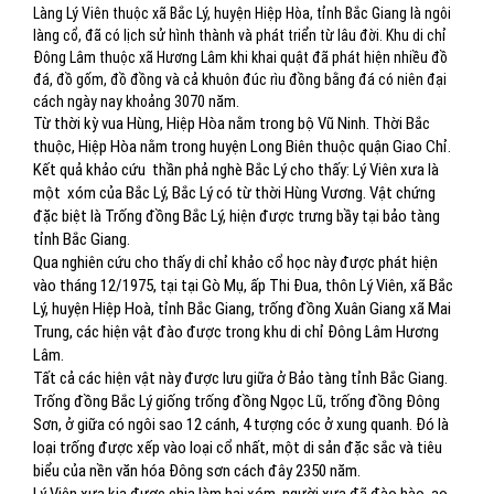
Làng Lý Viên thuộc xã Bắc Lý, huyện Hiệp Hòa, tỉnh Bắc Giang là ngôi
làng cổ, đã có lịch sử hình thành và phát triển từ lâu đời. Khu di chỉ
Đông Lâm thuộc xã Hương Lâm khi khai quật đã phát hiện nhiều đồ
đá, đồ gốm, đồ đồng và cả khuôn đúc rìu đồng bằng đá có niên đại
cách ngày nay khoảng 3070 năm.
Từ thời kỳ vua Hùng, Hiệp Hòa nằm trong bộ Vũ Ninh. Thời Bắc
thuộc, Hiệp Hòa nằm trong huyện Long Biên thuộc quận Giao Chỉ.
Kết quả khảo cứu
thần phả nghè Bắc Lý cho thấy: Lý Viên xưa là
một
xóm của Bắc Lý, Bắc Lý có từ thời Hùng Vương. Vật chứng
đặc biệt là Trống đồng Bắc Lý, hiện được trưng bầy tại bảo tàng
tỉnh Bắc Giang.
Qua nghiên cứu cho thấy di chỉ khảo cổ học này được phát hiện
vào tháng 12/1975, tại tại Gò Mụ, ấp Thi Đua, thôn Lý Viên, xã Bắc
Lý, huyện Hiệp Hoà, tỉnh Bắc Giang, trống đồng Xuân Giang xã Mai
Trung, các hiện vật đào được trong khu di chỉ Đông Lâm Hương
Lâm.
Tất cả các hiện vật này được lưu giữa ở Bảo tàng tỉnh Bắc Giang.
Trống đồng Bắc Lý giống trống đồng Ngọc Lũ, trống đồng Đông
Sơn, ở giữa có ngôi sao 12 cánh, 4 tượng cóc ở xung quanh. Đó là
loại trống được xếp vào loại cổ nhất, một di sản đặc sắc và tiêu
biểu của nền văn hóa Đông sơn cách đây 2350 năm.