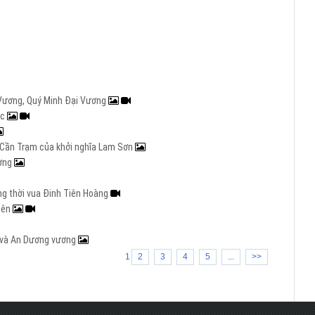
i Vương, Quý Minh Đại Vương
ạc
ng Cần Trạm của khởi nghĩa Lam Sơn
ương
ng thời vua Đinh Tiên Hoàng
iên
g và An Dương vương
1
2
3
4
5
...
>>