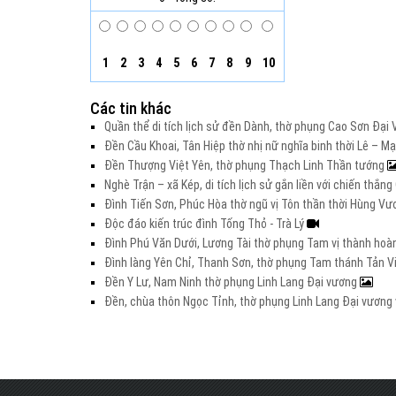
1
2
3
4
5
6
7
8
9
10
Các tin khác
Quần thể di tích lịch sử đền Dành, thờ phụng Cao Sơn Đạ
Đền Cầu Khoai, Tân Hiệp thờ nhị nữ nghĩa binh thời Lê – M
Đền Thượng Việt Yên, thờ phụng Thạch Linh Thần tướng
Nghè Trận – xã Kép, di tích lịch sử gắn liền với chiến thắ
Đình Tiến Sơn, Phúc Hòa thờ ngũ vị Tôn thần thời Hùng V
Độc đáo kiến trúc đình Tống Thỏ - Trà Lý
Đình Phú Văn Dưới, Lương Tài thờ phụng Tam vị thành hoà
Đình làng Yên Chỉ, Thanh Sơn, thờ phụng Tam thánh Tản V
Đền Y Lư, Nam Ninh thờ phụng Linh Lang Đại vương
Đền, chùa thôn Ngọc Tỉnh, thờ phụng Linh Lang Đại vươn