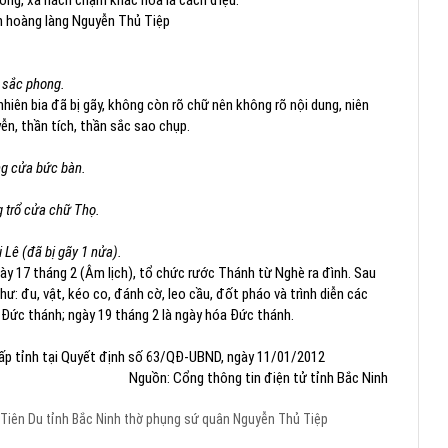
hồng, xà nách chạm khắc hoa lá cách điệu.
nh hoàng làng Nguyễn Thủ Tiệp
 sắc phong.
hiên bia đã bị gãy, không còn rõ chữ nên không rõ nội dung, niên
ễn, thần tích, thần sắc sao chụp.
g cửa bức bàn.
g trổ cửa chữ Thọ.
i Lê (đã bị gãy 1 nửa).
y 17 tháng 2 (Âm lịch), tổ chức rước Thánh từ Nghè ra đình. Sau
hư: đu, vật, kéo co, đánh cờ, leo cầu, đốt pháo và trình diễn các
h Đức thánh; ngày 19 tháng 2 là ngày hóa Đức thánh.
cấp tỉnh tại Quyết định số 63/QĐ-UBND, ngày 11/01/2012
Nguồn: Cổng thông tin điện tử tỉnh Bắc Ninh
Tiên Du
tỉnh Bắc Ninh
thờ phụng
sứ quân Nguyễn Thủ Tiệp