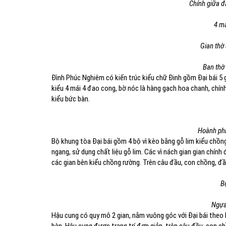
Chính giữa đ
4 má
Gian thờ 
Ban thờ
Đình Phúc Nghiêm có kiến trúc kiểu chữ Đinh gồm Đại bái 5 gi
kiểu 4 mái 4 đao cong, bờ nóc là hàng gạch hoa chanh, chín
kiểu bức bàn.
Hoành phi,
Bộ khung tòa Đại bái gồm 4 bộ vì kèo bằng gỗ lim kiểu chồng
ngang, sử dụng chất liệu gỗ lim. Các vì nách gian gian chính
các gian bên kiểu chồng rường. Trên câu đầu, con chồng, đ
B
Ngựa 
Hậu cung có quy mô 2 gian, nằm vuông góc với Đại bái theo 