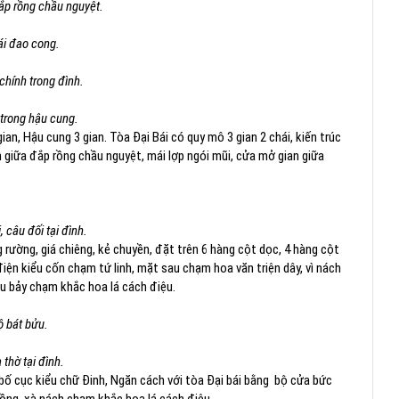
ắp rồng chầu nguyệt.
i đao cong.
chính trong đình.
 trong hậu cung.
an, Hậu cung 3 gian. Tòa Đại Bái có quy mô 3 gian 2 chái, kiến trúc
h giữa đắp rồng chầu nguyệt, mái lợp ngói mũi, cửa mở gian giữa
 câu đối tại đình.
 rường, giá chiêng, kẻ chuyền, đặt trên 6 hàng cột dọc, 4 hàng cột
 điện kiểu cốn chạm tứ linh, mặt sau chạm hoa văn triện dây, vì nách
ầu bảy chạm khắc hoa lá cách điệu.
ộ bát bửu.
thờ tại đình.
bố cục kiểu chữ Đinh, Ngăn cách với tòa Đại bái bằng bộ cửa bức