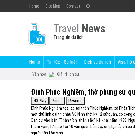
Home
Site Map
Contact
Travel
News
Trang tin du lịch
Home
Tin tức - Sự kiện
Dịch vụ du lịch
Visa, hộ 
Văn hóa
Giá trị lịch sử
Đình Phúc Nghiêm, thờ phụng sứ q
Đình Phúc Nghiêm tọa lạc tại thôn Phúc Nghiêm, xã Phật Tích
một thủ lĩnh cai trị châu Vũ Ninh thời kỳ 12 sứ quân, có công
Căn cứ vào bản “Thần tích, thần sắc” kê khai năm 1938, Ng
tham vọng lớn, có tới 10 vạn quân bản bộ, ông lập ấp chiêu 
người dân tôn vinh.