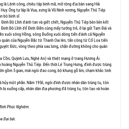
g là Lệnh công, chiêu tập binh mã, mở rộng địa bàn sang Hải
 Huy. Ông tự lập là Vua, xưng là Vũ Ninh vương, Nguyễn Thủ Tiệp
 bộ binh sĩ.
 Đinh Bộ Lĩnh đánh tan và giết chết, Nguyễn Thủ Tiệp bèn liên kết
 Đinh Bộ Lĩnh để Đinh Điền cùng mấy tướng trẻ, ở lại giữ Tam Đái và
uyền xuôi sông Hồng, sông Đuống xuôi dòng tiến đánh cả Nguyễn
nh quân của Nguyễn Bặc từ Thanh Oai lên, tấn công từ Cổ Loa tiến
Nguyệt Đức, vòng theo phía sau lưng, chặn đường không cho quân
ửa Cồn, Quỳnh Lưu, Nghệ An) và thiệt mạng ở trang Hương Ái.
 hoàng Nguyễn Thủ Tiệp. Đến thời Lê Trung Hưng, đình được trùng
lớn gồm 5 gian, mái ngói đao cong, bộ khung gỗ lim, chạm khắc tinh
á hủy một phần. Năm 1956, ngôi đình được nhân dân trùng tu, tôn
nh bị xuống cấp, nhân dân địa phương đã trùng tu, tôn tạo và hoàn
đình Phúc Nghiêm.
a Đại bái.