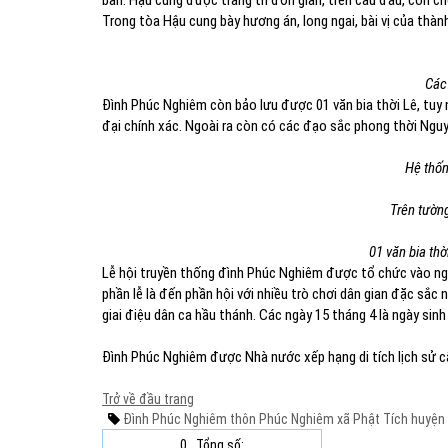
bàn. Hậu cung được trang trí đơn giản, trên câu đầu, con c
Trong tòa Hậu cung bày hương án, long ngai, bài vị của thà
Các
Đình Phúc Nghiêm còn bảo lưu được 01 văn bia thời Lê, tuy n
đại chính xác. Ngoài ra còn có các đạo sắc phong thời Nguy
Hệ thốn
Trên tườn
01 văn bia thờ
Lễ hội truyền thống đình Phúc Nghiêm được tổ chức vào ngà
phần lễ là đến phần hội với nhiều trò chơi dân gian đặc sắc n
giai điệu dân ca hầu thánh. Các ngày 15 tháng 4 là ngày sin
Đình Phúc Nghiêm được Nhà nước xếp hạng di tích lịch sử 
Trở về đầu trang
Đình Phúc Nghiêm
thôn Phúc Nghiêm
xã Phật Tích
huyện 
0
Tổng số: