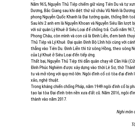
Năm 965, Nguyễn Thủ Tiệp chiếm giữ vùng Tiên Du và tự xưn
Dương, Bắc Giang sau khi diệt thứ sử châu Vũ Ninh là Dương
phong Nguyễn Quốc Khanh là Đại tướng quân, thống lĩnh toàn
Sau khi 2 anh em là Nguyễn Khoan và Nguyễn Siêu lần lượt bị
với sứ quân Lý Khuê ở Siêu Loại để chống trả. Cuối năm 967,
Phong Châu, còn mình và con cả là Đinh Liễn, đem binh th
Thủ Tiệp và Lý Khuê. Đại quân Đinh Bộ Lĩnh hội cùng với cá
thẳng vào Tiên Du. Đinh Liễn thì từ sông Hồng, theo sông 
của Lý Khuê ở Siêu Loại đến tiếp ứng.
Thất bại, Nguyễn Thủ Tiệp thì dẫn quân chạy về Cần Hải (C
Đình Phúc Nghiêm được xây dựng vào thời Lê Sơ, thờ Thành
tu và mở rộng với quy mô lớn. Ngôi đình cổ có tòa đại đình 
xảo, nghệ thuật.
Trong kháng chiến chống Pháp, năm 1949 ngôi đình cổ bị ph
tạo lại tòa Đại đình trên nền xưa đất cũ. Năm 2016, ngôi đì
thành vào năm 2017.
Nghi môn 
Tò