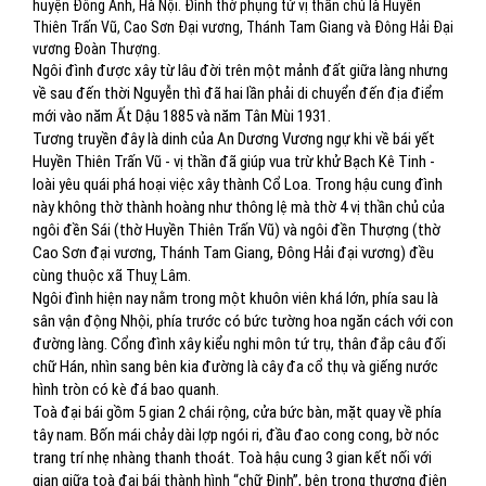
huyện Đông Anh, Hà Nội. Đình thờ phụng tứ vị thần chủ là Huyền
Thiên Trấn Vũ, Cao Sơn Đại vương, Thánh Tam Giang và Đông Hải Đại
vương Đoàn Thượng.
Ngôi đình được xây từ lâu đời trên một mảnh đất giữa làng nhưng
về sau đến thời Nguyễn thì đã hai lần phải di chuyển đến địa điểm
mới vào năm Ất Dậu 1885 và năm Tân Mùi 1931.
Tương truyền đây là dinh của An Dương Vương ngự khi về bái yết
Huyền Thiên Trấn Vũ - vị thần đã giúp vua trừ khử Bạch Kê Tinh -
loài yêu quái phá hoại việc xây thành Cổ Loa. Trong hậu cung đình
này không thờ thành hoàng như thông lệ mà thờ 4 vị thần chủ của
ngôi đền Sái (thờ Huyền Thiên Trấn Vũ) và ngôi đền Thượng (thờ
Cao Sơn đại vương, Thánh Tam Giang, Đông Hải đại vương) đều
cùng thuộc xã Thuỵ Lâm.
Ngôi đình hiện nay nằm trong một khuôn viên khá lớn, phía sau là
sân vận động Nhội, phía trước có bức tường hoa ngăn cách với con
đường làng. Cổng đình xây kiểu nghi môn tứ trụ, thân đắp câu đối
chữ Hán, nhìn sang bên kia đường là cây đa cổ thụ và giếng nước
hình tròn có kè đá bao quanh.
Toà đại bái gồm 5 gian 2 chái rộng, cửa bức bàn, mặt quay về phía
tây nam. Bốn mái chảy dài lợp ngói ri, đầu đao cong cong, bờ nóc
trang trí nhẹ nhàng thanh thoát. Toà hậu cung 3 gian kết nối với
gian giữa toà đại bái thành hình “chữ Đinh”, bên trong thượng điện