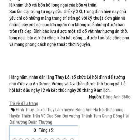
là khám thờ với bốn bộ long ngai của bốn vị thần.
Sau lần đại trùng tu ngay đầu thế kỷ XXI, trong đình hiện nay chủ
yếu chỉ có những mảng trang trí trên gỗ với kỹ thuật đơn giản và
những cây cột cái cao lớn người ôm không xuể nhưng được bào
tròn rất đẹp. Đình bảo lưu được một số cổ vật như hương án thờ,
long ngai, bài vị, kiệu võng, kiệu bát cống.... được tạo tác công phu
và mang phong cách nghệ thuật thời Nguyễn.
Hằng năm, nhân dân làng Thụy Lôi tổ chức Lễ hội đình để tưởng
nhớ đức vua An Dương Vương và 4 vị thần được thờ trong xã. Lễ
hội bắt đầu ngày 12 và kết thúc ngày 20 tháng 9 âm lịch.
Nguồn:
Đông Anh 360o
Trở về đầu trang
Đình Thụy Lôi
xã Thụy Lâm
huyện Đông Anh
Hà Nội
thờ phụng
Huyền Thiên Trấn Vũ
Cao Sơn Đại vương
Thánh Tam Giang
Đông Hải
Đại vương Đoàn Thượng
0
Tổng số: