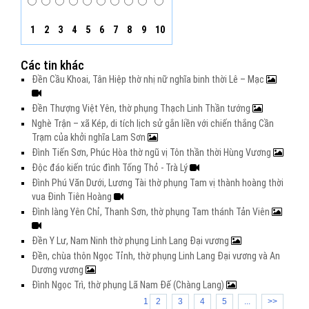
1
2
3
4
5
6
7
8
9
10
Các tin khác
Đền Cầu Khoai, Tân Hiệp thờ nhị nữ nghĩa binh thời Lê – Mạc
Đền Thượng Việt Yên, thờ phụng Thạch Linh Thần tướng
Nghè Trận – xã Kép, di tích lịch sử gắn liền với chiến thắng Cần
Trạm của khởi nghĩa Lam Sơn
Đình Tiến Sơn, Phúc Hòa thờ ngũ vị Tôn thần thời Hùng Vương
Độc đáo kiến trúc đình Tống Thỏ - Trà Lý
Đình Phú Văn Dưới, Lương Tài thờ phụng Tam vị thành hoàng thời
vua Đinh Tiên Hoàng
Đình làng Yên Chỉ, Thanh Sơn, thờ phụng Tam thánh Tản Viên
Đền Y Lư, Nam Ninh thờ phụng Linh Lang Đại vương
Đền, chùa thôn Ngọc Tỉnh, thờ phụng Linh Lang Đại vương và An
Dương vương
Đình Ngọc Trì, thờ phụng Lã Nam Đế (Chàng Lang)
1
2
3
4
5
...
>>