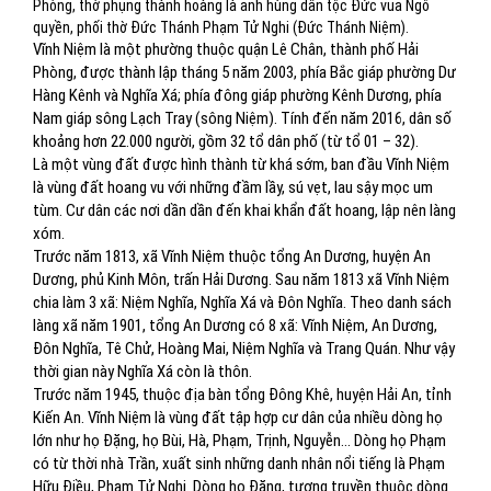
Phòng, thờ phụng thành hoàng là anh hùng dân tộc Đức vua Ngô
quyền, phối thờ Đức Thánh Phạm Tử Nghi (Đức Thánh Niệm).
Vĩnh Niệm là một phường thuộc quận Lê Chân, thành phố Hải
Phòng, được thành lập tháng 5 năm 2003, phía Bắc giáp phường Dư
Hàng Kênh và Nghĩa Xá; phía đông giáp phường Kênh Dương, phía
Nam giáp sông Lạch Tray (sông Niệm). Tính đến năm 2016, dân số
khoảng hơn 22.000 người, gồm 32 tổ dân phố (từ tổ 01 – 32).
Là một vùng đất được hình thành từ khá sớm, ban đầu Vĩnh Niệm
là vùng đất hoang vu với những đầm lầy, sú vẹt, lau sậy mọc um
tùm. Cư dân các nơi dần dần đến khai khẩn đất hoang, lập nên làng
xóm.
Trước năm 1813, xã Vĩnh Niệm thuộc tổng An Dương, huyện An
Dương, phủ Kinh Môn, trấn Hải Dương. Sau năm 1813 xã Vĩnh Niệm
chia làm 3 xã: Niệm Nghĩa, Nghĩa Xá và Đôn Nghĩa. Theo danh sách
làng xã năm 1901, tổng An Dương có 8 xã: Vĩnh Niệm, An Dương,
Đôn Nghĩa, Tê Chử, Hoàng Mai, Niệm Nghĩa và Trang Quán. Như vậy
thời gian này Nghĩa Xá còn là thôn.
Trước năm 1945, thuộc địa bàn tổng Đông Khê, huyện Hải An, tỉnh
Kiến An. Vĩnh Niệm là vùng đất tập hợp cư dân của nhiều dòng họ
lớn như họ Đặng, họ Bùi, Hà, Phạm, Trịnh, Nguyễn... Dòng họ Phạm
có từ thời nhà Trần, xuất sinh những danh nhân nổi tiếng là Phạm
Hữu Điều, Phạm Tử Nghi. Dòng họ Đặng, tương truyền thuộc dòng