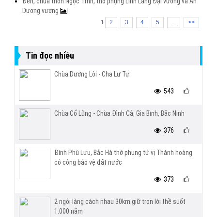
Đền, chùa thôn Ngọc Tỉnh, thờ phụng Linh Lang Đại vương và An
Dương vương
1
2
3
4
5
...
>>
Tin đọc nhiều
Chùa Dương Lôi - Cha Lư Tự
543
Chùa Cổ Lũng - Chùa Đình Cả, Gia Bình, Bắc Ninh
376
Đình Phù Lưu, Bắc Hà thờ phụng tứ vị Thành hoàng
có công bảo vệ đất nước
373
2 ngôi làng cách nhau 30km giữ trọn lời thề suốt
1.000 năm