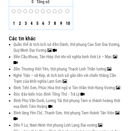
0
Tổng số:
1
2
3
4
5
6
7
8
9
10
Các tin khác
Quần thể di tích lịch sử đền Dành, thờ phụng Cao Sơn Đại Vương,
Quý Minh Đại Vương
Đền Cầu Khoai, Tân Hiệp thờ nhị nữ nghĩa binh thời Lê – Mạc
Đền Thượng Việt Yên, thờ phụng Thạch Linh Thần tướng
Nghè Trận – xã Kép, di tích lịch sử gắn liền với chiến thắng Cần
Trạm của khởi nghĩa Lam Sơn
Đình Tiến Sơn, Phúc Hòa thờ ngũ vị Tôn thần thời Hùng Vương
Độc đáo kiến trúc đình Tống Thỏ - Trà Lý
Đình Phú Văn Dưới, Lương Tài thờ phụng Tam vị thành hoàng thời
vua Đinh Tiên Hoàng
Đình làng Yên Chỉ, Thanh Sơn, thờ phụng Tam thánh Tản Viên
Đền Y Lư, Nam Ninh thờ phụng Linh Lang Đại vương