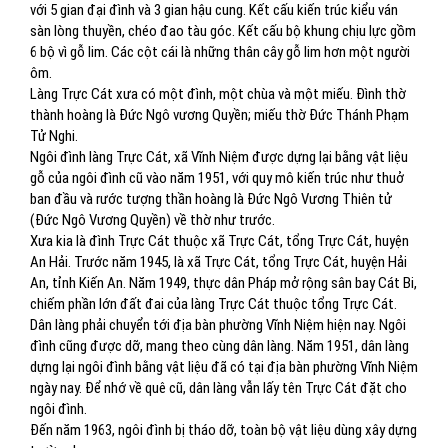
với 5 gian đại đình và 3 gian hậu cung. Kết cấu kiến trúc kiểu ván
sàn lòng thuyền, chéo đao tàu góc. Kết cấu bộ khung chịu lực gồm
6 bộ vì gỗ lim. Các cột cái là những thân cây gỗ lim hơn một người
ôm.
Làng Trực Cát xưa có một đình, một chùa và một miếu. Đình thờ
thành hoàng là Đức Ngô vương Quyền; miếu thờ Đức Thánh Phạm
Tử Nghi.
Ngôi đình làng Trực Cát, xã Vĩnh Niệm được dựng lại bằng vật liệu
gỗ của ngôi đình cũ vào năm 1951, với quy mô kiến trúc như thuở
ban đầu và rước tượng thần hoàng là Đức Ngô Vương Thiên tử
(Đức Ngô Vương Quyền) về thờ như trước.
Xưa kia là đình Trực Cát thuộc xã Trực Cát, tổng Trực Cát, huyện
An Hải. Trước năm 1945, là xã Trực Cát, tổng Trực Cát, huyện Hải
An, tỉnh Kiến An. Năm 1949, thực dân Pháp mở rộng sân bay Cát Bi,
chiếm phần lớn đất đai của làng Trực Cát thuộc tổng Trực Cát.
Dân làng phải chuyển tới địa bàn phường Vĩnh Niệm hiện nay. Ngôi
đình cũng được dỡ, mang theo cùng dân làng. Năm 1951, dân làng
dựng lại ngôi đình bằng vật liệu đã có tại địa bàn phường Vĩnh Niệm
ngày nay. Để nhớ về quê cũ, dân làng vẫn lấy tên Trực Cát đặt cho
ngôi đình.
Đến năm 1963, ngôi đình bị tháo dỡ, toàn bộ vật liệu dùng xây dựng