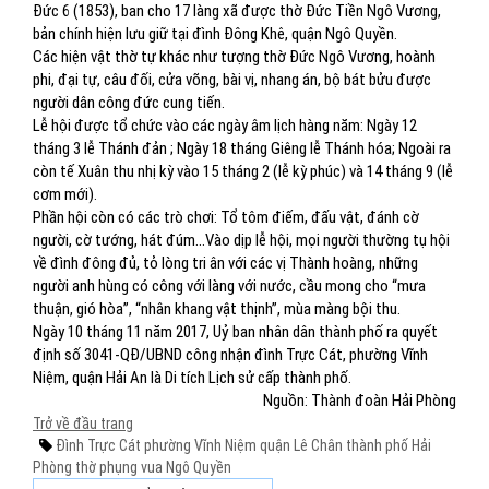
Đức 6 (1853), ban cho 17 làng xã được thờ Đức Tiền Ngô Vương,
bản chính hiện lưu giữ tại đình Đông Khê, quận Ngô Quyền.
Các hiện vật thờ tự khác như tượng thờ Đức Ngô Vương, hoành
phi, đại tự, câu đối, cửa võng, bài vị, nhang án, bộ bát bửu được
người dân công đức cung tiến.
Lễ hội được tổ chức vào các ngày âm lịch hàng năm: Ngày 12
tháng 3 lễ Thánh đản ; Ngày 18 tháng Giêng lễ Thánh hóa; Ngoài ra
còn tế Xuân thu nhị kỳ vào 15 tháng 2 (lễ kỳ phúc) và 14 tháng 9 (lễ
cơm mới).
Phần hội còn có các trò chơi: Tổ tôm điếm, đấu vật, đánh cờ
người, cờ tướng, hát đúm…Vào dịp lễ hội, mọi người thường tụ hội
về đình đông đủ, tỏ lòng tri ân với các vị Thành hoàng, những
người anh hùng có công với làng với nước, cầu mong cho “mưa
thuận, gió hòa”, “nhân khang vật thịnh”, mùa màng bội thu.
Ngày 10 tháng 11 năm 2017, Uỷ ban nhân dân thành phố ra quyết
định số 3041-QĐ/UBND công nhận đình Trực Cát, phường Vĩnh
Niệm, quận Hải An là Di tích Lịch sử cấp thành phố.
Nguồn: Thành đoàn Hải Phòng
Trở về đầu trang
Đình Trực Cát
phường Vĩnh Niệm
quận Lê Chân
thành phố Hải
Phòng
thờ phụng
vua Ngô Quyền