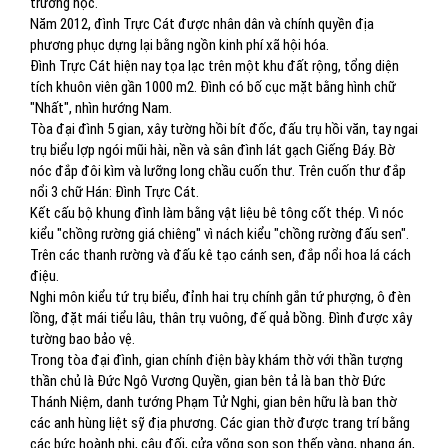
trường học.
Năm 2012, đình Trực Cát được nhân dân và chính quyền địa
phương phục dựng lại bằng ngồn kinh phí xã hội hóa.
Đình Trực Cát hiện nay tọa lạc trên một khu đất rộng, tổng diện
tích khuôn viên gần 1000 m2. Đình có bố cục mặt bằng hình chữ
"Nhất", nhìn hướng Nam.
Tòa đại đình 5 gian, xây tường hồi bít đốc, đấu trụ hồi văn, tay ngai
trụ biểu lợp ngói mũi hài, nền và sân đình lát gạch Giếng Đáy. Bờ
nóc đắp đôi kìm và lưỡng long chầu cuốn thư. Trên cuốn thư đắp
nổi 3 chữ Hán: Đình Trực Cát.
Kết cấu bộ khung đình làm bằng vật liệu bê tông cốt thép. Vì nóc
kiểu "chồng rường giá chiêng" vì nách kiểu "chồng rường đấu sen".
Trên các thanh rường và đấu kê tạo cánh sen, đắp nổi hoa lá cách
điệu.
Nghi môn kiểu tứ trụ biểu, đỉnh hai trụ chính gắn tứ phượng, ô đèn
lồng, đặt mái tiểu lâu, thân trụ vuông, đế quả bồng. Đình được xây
tường bao bảo vệ.
Trong tòa đại đình, gian chính điện bày khám thờ với thần tượng
thần chủ là Đức Ngô Vương Quyền, gian bên tả là ban thờ Đức
Thánh Niệm, danh tướng Phạm Tử Nghi, gian bên hữu là ban thờ
các anh hùng liệt sỹ địa phương. Các gian thờ được trang trí bằng
các bức hoành phi, câu đối, cửa võng son son thếp vàng, nhang án,