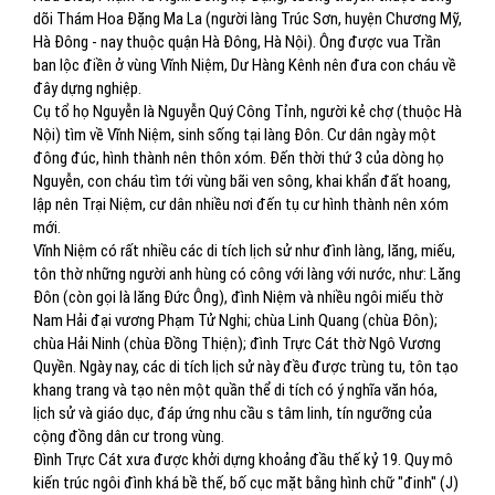
dõi Thám Hoa Đặng Ma La (người làng Trúc Sơn, huyện Chương Mỹ,
Hà Đông - nay thuộc quận Hà Đông, Hà Nội). Ông được vua Trần
ban lộc điền ở vùng Vĩnh Niệm, Dư Hàng Kênh nên đưa con cháu về
đây dựng nghiệp.
Cụ tổ họ Nguyễn là Nguyễn Quý Công Tỉnh, người kẻ chợ (thuộc Hà
Nội) tìm về Vĩnh Niệm, sinh sống tại làng Đôn. Cư dân ngày một
đông đúc, hình thành nên thôn xóm. Đến thời thứ 3 của dòng họ
Nguyễn, con cháu tìm tới vùng bãi ven sông, khai khẩn đất hoang,
lập nên Trại Niệm, cư dân nhiều nơi đến tụ cư hình thành nên xóm
mới.
Vĩnh Niệm có rất nhiều các di tích lịch sử như đình làng, lăng, miếu,
tôn thờ những người anh hùng có công với làng với nước, như: Lăng
Đôn (còn gọi là lăng Đức Ông), đình Niệm và nhiều ngôi miếu thờ
Nam Hải đại vương Phạm Tử Nghi; chùa Linh Quang (chùa Đôn);
chùa Hải Ninh (chùa Đồng Thiện); đình Trực Cát thờ Ngô Vương
Quyền. Ngày nay, các di tích lịch sử này đều được trùng tu, tôn tạo
khang trang và tạo nên một quần thể di tích có ý nghĩa văn hóa,
lịch sử và giáo dục, đáp ứng nhu cầu s tâm linh, tín ngưỡng của
cộng đồng dân cư trong vùng.
Đình Trực Cát xưa được khởi dựng khoảng đầu thế kỷ 19. Quy mô
kiến trúc ngôi đình khá bề thế, bố cục mặt bằng hình chữ "đinh" (J)