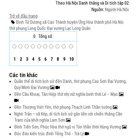
Theo Hà Nội Danh thắng và Di tích tập 02
Nguồn:
Người Hà Nội
Trở về đầu trang
Đình Tử Dương
xã Cao Thành
huyện Ứng Hòa
thành phố Hà Nội
thờ phụng
Long Quốc Đại vương
Lạc Long Quân
0
Tổng số:
1
2
3
4
5
6
7
8
9
10
Các tin khác
Quần thể di tích lịch sử đền Dành, thờ phụng Cao Sơn Đại Vương,
Quý Minh Đại Vương
Đền Cầu Khoai, Tân Hiệp thờ nhị nữ nghĩa binh thời Lê – Mạc
Đền Thượng Việt Yên, thờ phụng Thạch Linh Thần tướng
Nghè Trận – xã Kép, di tích lịch sử gắn liền với chiến thắng Cần
Trạm của khởi nghĩa Lam Sơn
Đình Tiến Sơn, Phúc Hòa thờ ngũ vị Tôn thần thời Hùng Vương
Độc đáo kiến trúc đình Tống Thỏ - Trà Lý