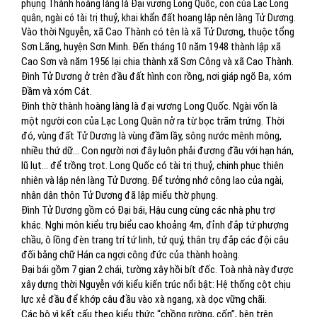
phụng Thành hoàng làng là Đại vương Long Quốc, con của Lạc Long
quân, ngài có tài trị thuỷ, khai khẩn đất hoang lập nên làng Tử Dương.
Vào thời Nguyễn, xã Cao Thành có tên là xã Tử Dương, thuộc tổng
Sơn Lãng, huyện Sơn Minh. Đến tháng 10 năm 1948 thành lập xã
Cao Sơn và năm 1956 lại chia thành xã Sơn Công và xã Cao Thành.
Đình Tử Dương ở trên đầu đất hình con rồng, nơi giáp ngõ Ba, xóm
Đầm và xóm Cát.
Đình thờ thành hoàng làng là đại vương Long Quốc. Ngài vốn là
một người con của Lạc Long Quân nở ra từ bọc trăm trứng. Thời
đó, vùng đất Tử Dương là vùng đầm lầy, sông nước mênh mông,
nhiều thứ dữ... Con người nơi đây luôn phải đương đầu với hạn hán,
lũ lụt... để trồng trọt. Long Quốc có tài trị thuỷ, chinh phục thiên
nhiên và lập nên làng Tử Dương. Để tưởng nhớ công lao của ngài,
nhân dân thôn Tử Dương đã lập miếu thờ phụng.
Đình Tử Dương gồm có Đại bái, Hậu cung cùng các nhà phụ trợ
khác. Nghi môn kiểu trụ biểu cao khoảng 4m, đỉnh đắp tứ phượng
chầu, ô lồng đèn trang trí tứ linh, tứ quý, thân trụ đắp các đội câu
đối bằng chữ Hán ca ngợi công đức của thành hoàng.
Đại bái gồm 7 gian 2 chái, tường xây hồi bít đốc. Toà nhà này được
xây dựng thời Nguyễn với kiểu kiến trúc nổi bật: Hệ thống cột chịu
lực xẻ đầu để khớp câu đầu vào xà ngang, xà dọc vững chãi.
Các bộ vì kết cấu theo kiểu thức “chồng rường, cốn”, bên trên