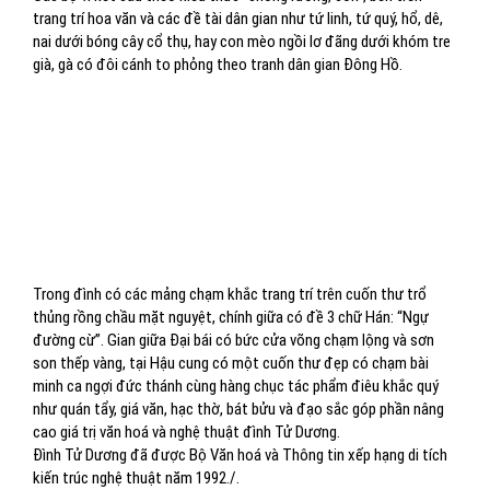
trang trí hoa văn và các đề tài dân gian như tứ linh, tứ quý, hổ, dê,
nai dưới bóng cây cổ thụ, hay con mèo ngồi lơ đãng dưới khóm tre
già, gà có đôi cánh to phỏng theo tranh dân gian Đông Hồ.
Trong đình có các mảng chạm khắc trang trí trên cuốn thư trổ
thủng rồng chầu mặt nguyệt, chính giữa có đề 3 chữ Hán: “Ngự
đường cừ”. Gian giữa Đại bái có bức cửa võng chạm lộng và sơn
son thếp vàng, tại Hậu cung có một cuốn thư đẹp có chạm bài
minh ca ngợi đức thánh cùng hàng chục tác phẩm điêu khắc quý
như quán tẩy, giá văn, hạc thờ, bát bửu và đạo sắc góp phần nâng
cao giá trị văn hoá và nghệ thuật đình Tử Dương.
Đình Tử Dương đã được Bộ Văn hoá và Thông tin xếp hạng di tích
kiến trúc nghệ thuật năm 1992./.