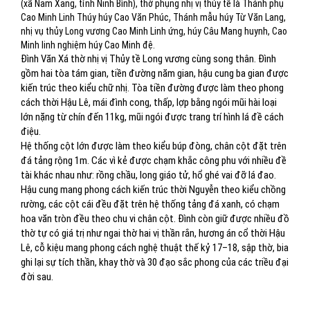
(xã Nam Xang, tỉnh Ninh Bình), thờ phụng nhị vị thủy tề là Thánh phụ
Cao Minh Linh Thúy húy Cao Văn Phúc, Thánh mẫu húy Từ Văn Lang,
nhị vụ thủy Long vương Cao Minh Linh ứng, húy Câu Mang huynh, Cao
Minh linh nghiệm húy Cao Minh đệ.
Đình Văn Xá thờ nhị vị Thủy tề Long vương cùng song thân. Đình
gồm hai tòa tám gian, tiền đường năm gian, hậu cung ba gian được
kiến trúc theo kiểu chữ nhị. Tòa tiền đường được làm theo phong
cách thời Hậu Lê, mái đình cong, thấp, lợp bằng ngói mũi hài loại
lớn nặng từ chín đến 11kg, mũi ngói được trang trí hình lá đề cách
điệu.
Hệ thống cột lớn được làm theo kiểu búp đòng, chân cột đặt trên
đá tảng rộng 1m. Các vì kẻ được chạm khắc công phu với nhiều đề
tài khác nhau như: rồng chầu, long giáo tử, hổ ghé vai đỡ lá đao.
Hậu cung mang phong cách kiến trúc thời Nguyễn theo kiểu chồng
rường, các cột cái đều đặt trên hệ thống tảng đá xanh, có chạm
hoa văn tròn đều theo chu vi chân cột. Đình còn giữ được nhiều đồ
thờ tự có giá trị như ngai thờ hai vị thần rắn, hương án cổ thời Hậu
Lê, cỗ kiệu mang phong cách nghệ thuật thế kỷ 17–18, sập thờ, bia
ghi lại sự tích thần, khay thờ và 30 đạo sắc phong của các triều đại
đời sau.