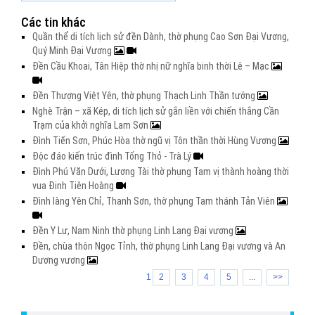
Các tin khác
Quần thể di tích lịch sử đền Dành, thờ phụng Cao Sơn Đại Vương,
Quý Minh Đại Vương
Đền Cầu Khoai, Tân Hiệp thờ nhị nữ nghĩa binh thời Lê – Mạc
Đền Thượng Việt Yên, thờ phụng Thạch Linh Thần tướng
Nghè Trận – xã Kép, di tích lịch sử gắn liền với chiến thắng Cần
Trạm của khởi nghĩa Lam Sơn
Đình Tiến Sơn, Phúc Hòa thờ ngũ vị Tôn thần thời Hùng Vương
Độc đáo kiến trúc đình Tống Thỏ - Trà Lý
Đình Phú Văn Dưới, Lương Tài thờ phụng Tam vị thành hoàng thời
vua Đinh Tiên Hoàng
Đình làng Yên Chỉ, Thanh Sơn, thờ phụng Tam thánh Tản Viên
Đền Y Lư, Nam Ninh thờ phụng Linh Lang Đại vương
Đền, chùa thôn Ngọc Tỉnh, thờ phụng Linh Lang Đại vương và An
Dương vương
1
2
3
4
5
...
>>