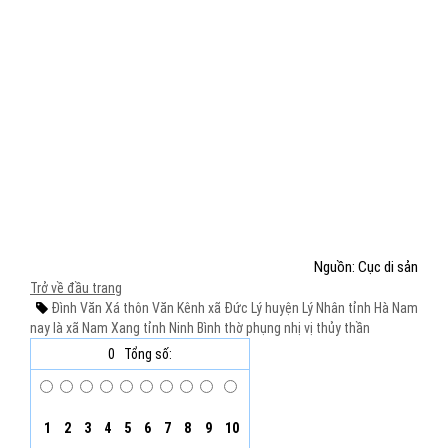
Nguồn: Cục di sản
Trở về đầu trang
Đình Văn Xá
thôn Văn Kênh
xã Đức Lý
huyện Lý Nhân
tỉnh Hà Nam
nay là xã Nam Xang
tỉnh Ninh Bình
thờ phụng
nhị vị thủy thần
0
Tổng số:
1
2
3
4
5
6
7
8
9
10