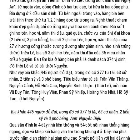
Theo tác giả luận án Tiến sĩ “Đình Võ Liệt trong bối cảnh đình Nghệ
An”, từ ngoài vào, cổng đình có hai trụ cao, tả hữu là hai cổng phụ.
Bia dựng ở 2 đầu sân đình. Từ bên ngoài trông vào, hàng bia bên
trái tính theo thứ tự 1,2,3 hàng dọc từ trong ra. Nghệ thuật chạm
khắc đẹp giản dị, chỉ có rồng mây và hoa sen cách điệu. Bia số 1
ghi họ tên, học vị, năm thi đậu, quê quán, chức vụ của 5 vị đại khoa
(2 tiến sĩ, 3 phó bảng); bia số 2 ghi họ tên, học vị, năm thi đậu của
27 vị hương cống (hoặc tương đương như giám sinh, nho sinh trúng
thức) triều Lê; bia số 3 ghi họ tên, năm thi đậu của 35 vị cử nhân
triều Nguyễn. Ba tấm bia ở hàng bên phải là danh sách 374 vị sinh
đồ thời Lê và tú tài thời Nguyễn.
Như vậy bia khắc 445 người đỗ đạt, trong đó có 377 tú tài, 63 cử
nhân, 2 tiến sỹ và 3 phó bảng. Tiêu biểu như tú tài Trần Văn Thăng,
Nguyễn Cảnh, Đỗ Đức Cao, Nguyễn Đình Thực…(thời Lê), cử nhân
Vũ Duy Tân, Tống Huy Viên, Phan Sỹ Nhiếp, Hoàng Nho Nhã, Hồ Sỹ
Tạo…(thời Nguyễn).
Bia khắc 445 người đỗ đạt, trong đó có 377 tú tài, 63 cử nhân, 2 tiến
sỹ và 3 phó bảng. Ảnh: Nguyễn Diệu
Qua sân đình là 4 dãy nhà liên thông và 54 cột nối nhau thẳng hàng
ngang, dọc và khép kín bằng ván lim trong khung đố. Dãy nhà phía
trước năm gian chính hai gian phụ cao 5 mét nối liền với hai dãy nhà