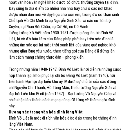
hoạt văn hóa văn nghệ khác được tổ chức thường xuyên tại đình.
Đây cũng là địa điểm có nhiều nhà nho hay chữ ở các nơi khác
được nhân dân mời về dạy học cho con em, trong đó có thân sinh
Chủ tịch Hồ Chí Minh là cụ Nguyễn Sinh Sắc và các cụ Tôn Lộ
Xuyên, cụ Phan Bội Châu, cụ Cử Độ, cụ Cử Vành…
Tiếng trống Xô Viết năm 1930-1931 được gióng lên từ đình Võ
Liệt, lá cờ đỏ búa liềm của Đảng phấp phới bay trên nóc đình là
những âm sắc gợi lại một thời oanh liệt của vùng quê nghèo khó
nhưng giàu lòng yêu nước, theo tiếng gọi của Đảng đã đứng lên
làm cách mạng chống thực dân – phong kiến.
Trong những năm 1940-1947, Đình Võ Liệt là nơi diễn ra những cuộc
họp thành lập, khôi phục lại chi bộ Đảng Võ Liệt (năm 1940), nơi
tiến hành Đại hội đại biểu khu uỷ IV dưới sự chủ trì của các đồng
chí Nguyễn Chí Thanh, Hồ Tùng Mậu, thiếu tướng Nguyễn Sơn và
đại hội Liên khu IV cũ (năm 1947)… Đại tướng Võ Nguyên Giáp và
nhiều bậc lão thành cách mạng cũng đã từng về thăm ngôi đình
này.
Hương sắc trong văn hóa đình làng Việt
Đình Võ Liệt là một di tích văn hóa độc đáo trong hệ thống đình
làng Việt Nam.