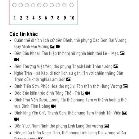
1
2
3
4
5
6
7
8
9
10
Các tin khác
Quần thể di tích lịch sử đền Dành, thờ phụng Cao Sơn Đại Vương,
Quý Minh Đại Vương
Đền Cầu Khoai, Tân Hiệp thờ nhị nữ nghĩa binh thời Lê – Mạc
Đền Thượng Việt Yên, thờ phụng Thạch Linh Thần tướng
Nghè Trận – xã Kép, di tích lịch sử gắn liền với chiến thắng Cần
Trạm của khởi nghĩa Lam Sơn
Đình Tiến Sơn, Phúc Hòa thờ ngũ vị Tôn thần thời Hùng Vương
Độc đáo kiến trúc đình Tống Thỏ - Trà Lý
Đình Phú Văn Dưới, Lương Tài thờ phụng Tam vị thành hoàng thời
vua Đinh Tiên Hoàng
Đình làng Yên Chỉ, Thanh Sơn, thờ phụng Tam thánh Tản Viên
Đền Y Lư, Nam Ninh thờ phụng Linh Lang Đại vương
Đền, chùa thôn Ngọc Tỉnh, thờ phụng Linh Lang Đại vương và An