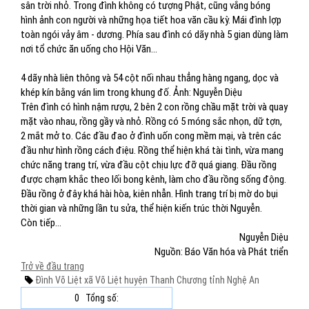
sân trời nhỏ. Trong đình không có tượng Phật, cũng vắng bóng
hình ảnh con người và những họa tiết hoa văn cầu kỳ. Mái đình lợp
toàn ngói vảy âm - dương. Phía sau đình có dãy nhà 5 gian dùng làm
nơi tổ chức ăn uống cho Hội Văn…
4 dãy nhà liên thông và 54 cột nối nhau thẳng hàng ngang, dọc và
khép kín bằng ván lim trong khung đố. Ảnh: Nguyễn Diệu
Trên đình có hình nậm rượu, 2 bên 2 con rồng chầu mặt trời và quay
mặt vào nhau, rồng gầy và nhỏ. Rồng có 5 móng sắc nhọn, dữ tợn,
2 mắt mở to. Các đầu đao ở đình uốn cong mềm mại, và trên các
đầu như hình rồng cách điệu. Rồng thể hiện khá tài tình, vừa mang
chức năng trang trí, vừa đầu cột chịu lực đỡ quá giang. Đầu rồng
được chạm khắc theo lối bong kênh, làm cho đầu rồng sống động.
Đầu rồng ở đây khá hài hòa, kiên nhẫn. Hình trang trí bị mờ do bụi
thời gian và những lần tu sửa, thể hiện kiến trúc thời Nguyễn.
Còn tiếp…
Nguyễn Diệu
Nguồn: Báo Văn hóa và Phát triển
Trở về đầu trang
Đình Võ Liệt
xã Võ Liệt
huyện Thanh Chương
tỉnh Nghệ An
0
Tổng số: