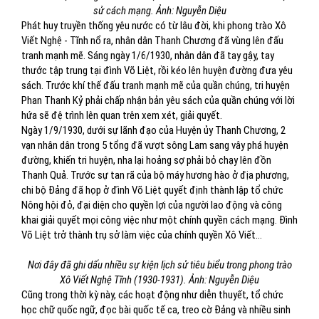
sử cách mạng. Ảnh: Nguyễn Diệu
Phát huy truyền thống yêu nước có từ lâu đời, khi phong trào Xô
Viết Nghệ - Tĩnh nổ ra, nhân dân Thanh Chương đã vùng lên đấu
tranh mạnh mẽ. Sáng ngày 1/6/1930, nhân dân đã tay gậy, tay
thước tập trung tại đình Võ Liệt, rồi kéo lên huyện đường đưa yêu
sách. Trước khí thế đấu tranh mạnh mẽ của quần chúng, tri huyện
Phan Thanh Kỷ phải chấp nhận bản yêu sách của quần chúng với lời
hứa sẽ đệ trình lên quan trên xem xét, giải quyết.
Ngày 1/9/1930, dưới sự lãnh đạo của Huyện ủy Thanh Chương, 2
vạn nhân dân trong 5 tổng đã vượt sông Lam sang vây phá huyện
đường, khiến tri huyện, nha lại hoảng sợ phải bỏ chạy lên đồn
Thanh Quả. Trước sự tan rã của bộ máy hương hào ở địa phương,
chi bộ Đảng đã họp ở đình Võ Liệt quyết định thành lập tổ chức
Nông hội đỏ, đại diện cho quyền lợi của người lao động và công
khai giải quyết mọi công việc như một chính quyền cách mạng. Đình
Võ Liệt trở thành trụ sở làm việc của chính quyền Xô Viết…
Nơi đây đã ghi dấu nhiều sự kiện lịch sử tiêu biểu trong phong trào
Xô Viết Nghệ Tĩnh (1930-1931). Ảnh: Nguyễn Diệu
Cũng trong thời kỳ này, các hoạt động như diễn thuyết, tổ chức
học chữ quốc ngữ, đọc bài quốc tế ca, treo cờ Đảng và nhiều sinh