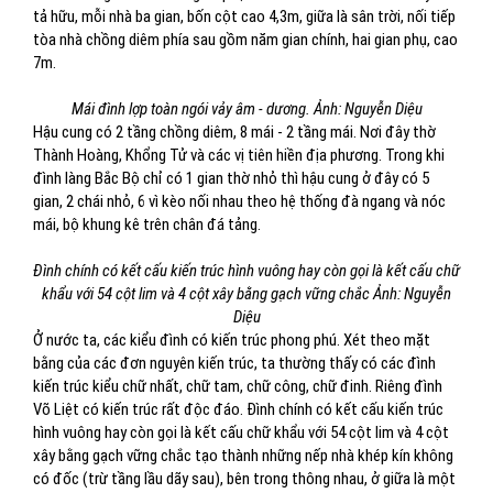
tả hữu, mỗi nhà ba gian, bốn cột cao 4,3m, giữa là sân trời, nối tiếp
tòa nhà chồng diêm phía sau gồm năm gian chính, hai gian phụ, cao
7m.
Mái đình lợp toàn ngói vảy âm - dương. Ảnh: Nguyễn Diệu
Hậu cung có 2 tầng chồng diêm, 8 mái - 2 tầng mái. Nơi đây thờ
Thành Hoàng, Khổng Tử và các vị tiên hiền địa phương. Trong khi
đình làng Bắc Bộ chỉ có 1 gian thờ nhỏ thì hậu cung ở đây có 5
gian, 2 chái nhỏ, 6 vì kèo nối nhau theo hệ thống đà ngang và nóc
mái, bộ khung kê trên chân đá tảng.
Đình chính có kết cấu kiến trúc hình vuông hay còn gọi là kết cấu chữ
khẩu với 54 cột lim và 4 cột xây bằng gạch vững chắc Ảnh: Nguyễn
Diệu
Ở nước ta, các kiểu đình có kiến trúc phong phú. Xét theo mặt
bằng của các đơn nguyên kiến trúc, ta thường thấy có các đình
kiến trúc kiểu chữ nhất, chữ tam, chữ công, chữ đinh. Riêng đình
Võ Liệt có kiến trúc rất độc đáo. Đình chính có kết cấu kiến trúc
hình vuông hay còn gọi là kết cấu chữ khẩu với 54 cột lim và 4 cột
xây bằng gạch vững chắc tạo thành những nếp nhà khép kín không
có đốc (trừ tầng lầu dãy sau), bên trong thông nhau, ở giữa là một