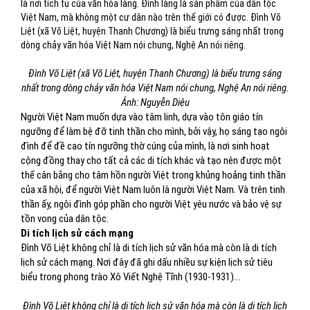
là nơi tích tụ của văn hóa làng. Đình làng là sản phẩm của dân tộc
Việt Nam, mà không một cư dân nào trên thế giới có được. Đình Võ
Liệt (xã Võ Liệt, huyện Thanh Chương) là biểu trưng sáng nhất trong
dòng chảy văn hóa Việt Nam nói chung, Nghệ An nói riêng.
Đình Võ Liệt (xã Võ Liệt, huyện Thanh Chương) là biểu trưng sáng
nhất trong dòng chảy văn hóa Việt Nam nói chung, Nghệ An nói riêng.
Ảnh: Nguyễn Diệu
Người Việt Nam muốn dựa vào tâm linh, dựa vào tôn giáo tín
ngưỡng để làm bệ đỡ tinh thần cho mình, bởi vậy, họ sáng tạo ngôi
đình để đề cao tín ngưỡng thờ cúng của mình, là nơi sinh hoạt
cộng đồng thay cho tất cả các di tích khác và tạo nên được một
thế cân bằng cho tâm hồn người Việt trong khủng hoảng tinh thần
của xã hội, để người Việt Nam luôn là người Việt Nam. Và trên tinh
thần ấy, ngôi đình góp phần cho người Việt yêu nước và bảo vệ sự
tồn vong của dân tộc.
Di tích lịch sử cách mạng
Đình Võ Liệt không chỉ là di tích lịch sử văn hóa mà còn là di tích
lịch sử cách mạng. Nơi đây đã ghi dấu nhiều sự kiện lịch sử tiêu
biểu trong phong trào Xô Viết Nghệ Tĩnh (1930-1931)…
Đình Võ Liệt không chỉ là di tích lịch sử văn hóa mà còn là di tích lịch