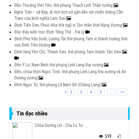
Đền Thượng Việt Yên, thờ phụng Thạch Linh Thần tướng
Nghè Trận – xã Kép, di tích lịch sử gắn liền với chiến thắng Cần
Trạm của khởi nghĩa Lam Sơn
Đình Tiến Sơn, Phúc Hòa thờ ngũ vị Tôn thần thời Hùng Vương
Độc đáo kiến trúc đình Tống Thỏ - Trà Lý
Đình Phú Văn Dưới, Lương Tài thờ phụng Tam vị thành hoàng thời
vua Đinh Tiên Hoàng
Đình làng Yên Chỉ, Thanh Sơn, thờ phụng Tam thánh Tản Viên
Đền Y Lư, Nam Ninh thờ phụng Linh Lang Đại vương
Đền, chùa thôn Ngọc Tỉnh, thờ phụng Linh Lang Đại vương và An
Dương vương
Đình Ngọc Trì, thờ phụng Lã Nam Đế (Chàng Lang)
1
2
3
4
5
...
>>
Tin đọc nhiều
Chùa Dương Lôi - Cha Lư Tự
539