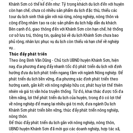
Khánh Sơn có thể kể đến như: Tỷ trọng khách du lịch đến với huyện
còn hạn chế; chưa có nhiều sản phẩm du lịch đặc thù; thiếu các
tour du lịch sinh thái gắn với núi rừng, nông nghiệp, nông thôn và
cộng đồng nhằm tạo ra các sản phẩm du lịch hấp dẫn du khách.
Bên cạnh đó, giao thông đến với Khánh Sơn còn hạn chế; hệ thống
cơ sở lưu trú, thông tin, quảng bá về du lịch Khánh Sơn chưa bao
phủ rộng; nhân lực phục vụ du lịch còn thiếu và hạn chế về nghiệp
vụ…
Thúc đẩy phát triển
Theo ông Đinh Văn Dũng - Chủ tịch UBND huyện Khánh Sơn, hiện
nay, địa phương đang đẩy nhanh tốc độ phát triển du lịch với định
hướng đưa du lịch phát triển ngang tầm với ngành Nông nghiệp. Để
phát triển du lịch bền vững, địa phương xác định phát triển theo
hướng xanh, gắn kết với nông nghiệp hữu cơ, phát huy lợi thế thiên
nhiên và giá trị văn hóa truyền thống. Từ đó, khai thác được tối đa
tiềm năng, lợi thế phát triển du lịch của huyện, trong đó có lợi thế
về nông nghiệp để mang lại nhiều giá trị mới, đưa ngành Du lịch
Khánh Sơn phát triển bền vững, thúc đẩy phát triển nông nghiệp,
nông thôn.
Để thúc đẩy phát triển du lịch gắn với nông nghiệp, nông thôn,
UBND huyện Khánh Sơn đã mời gọi các doanh nghiệp, hợp tác xã,