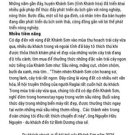
Những năm gần đây, huyện Khánh Sơn (tỉnh Khánh hòa) đã triển khai
nhiều giải pháp để thúc đẩy phát triển du lịch gắn với nông nghiệp,
nông thôn. Bước đầu, một số hộ gia đình, cá nhân trên địa bàn huyện
đang dần phát triển du lịch sinh thái, cộng đồng gắn với lợi thế phát
triển nông nghiệp.
Nhiều tiềm năng
Có dịp đến với vùng đất Khánh Sơn vào mùa thu hoạch trái cây vừa
qua, nhiều du khách trong và ngoài tỉnh đã bày tỏ thích thú khi
được thỏa thích khám phá vẻ đẹp của những vườn cây trái đang
độ trĩu cành; tìm mua để thưởng thức những đặc sản trái cây ngon
nức tiếng của Khánh Sơn như: Sầu riêng, măng cụt, chôm chôm,
bưởi da xanh, mía tím… “Thiên nhiên Khánh Sơn còn hoang sơ,
trong lành, cây trái rất ngon. Đây cũng là vùng đất có nhiều nét văn
hóa, lễ hội truyền thống của người Raglai rất cuốn hút du khách.
Trong mùa trái cây vừa qua, chúng tôi đã có dịp đến Khánh Sơn,
nghỉ đêm trong homestay ngay trong vườn sầu riêng. Buổi sáng
thức dậy trong những biển mây rất đẹp, được thưởng thức ngay
tại vườn những múi sầu riêng thơm nồng… Các thành viên trong
đoàn chúng tôi đều rất thích chuyến đi này”, ông Nguyễn Hữu
Nguyên - du khách đến từ Bình Dương chia sẻ.