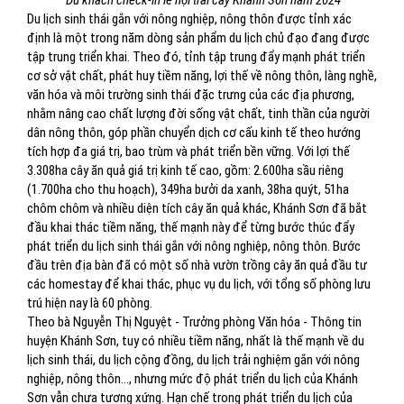
Du khách check-in lễ hội trái cây Khánh Sơn năm 2024
Du lịch sinh thái gắn với nông nghiệp, nông thôn được tỉnh xác
định là một trong năm dòng sản phẩm du lịch chủ đạo đang được
tập trung triển khai. Theo đó, tỉnh tập trung đẩy mạnh phát triển
cơ sở vật chất, phát huy tiềm năng, lợi thế về nông thôn, làng nghề,
văn hóa và môi trường sinh thái đặc trưng của các địa phương,
nhằm nâng cao chất lượng đời sống vật chất, tinh thần của người
dân nông thôn, góp phần chuyển dịch cơ cấu kinh tế theo hướng
tích hợp đa giá trị, bao trùm và phát triển bền vững. Với lợi thế
3.308ha cây ăn quả giá trị kinh tế cao, gồm: 2.600ha sầu riêng
(1.700ha cho thu hoạch), 349ha bưởi da xanh, 38ha quýt, 51ha
chôm chôm và nhiều diện tích cây ăn quả khác, Khánh Sơn đã bắt
đầu khai thác tiềm năng, thế mạnh này để từng bước thúc đẩy
phát triển du lịch sinh thái gắn với nông nghiệp, nông thôn. Bước
đầu trên địa bàn đã có một số nhà vườn trồng cây ăn quả đầu tư
các homestay để khai thác, phục vụ du lịch, với tổng số phòng lưu
trú hiện nay là 60 phòng.
Theo bà Nguyễn Thị Nguyệt - Trưởng phòng Văn hóa - Thông tin
huyện Khánh Sơn, tuy có nhiều tiềm năng, nhất là thế mạnh về du
lịch sinh thái, du lịch cộng đồng, du lịch trải nghiệm gắn với nông
nghiệp, nông thôn…, nhưng mức độ phát triển du lịch của Khánh
Sơn vẫn chưa tương xứng. Hạn chế trong phát triển du lịch của