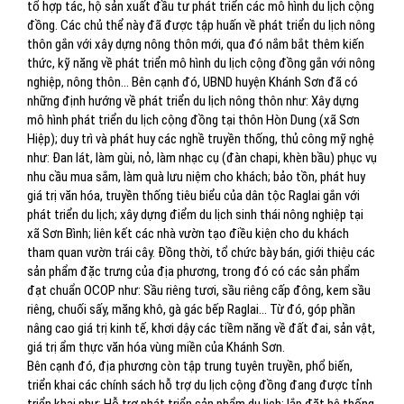
tổ hợp tác, hộ sản xuất đầu tư phát triển các mô hình du lịch cộng
đồng. Các chủ thể này đã được tập huấn về phát triển du lịch nông
thôn gắn với xây dựng nông thôn mới, qua đó nắm bắt thêm kiến
thức, kỹ năng về phát triển mô hình du lịch cộng đồng gắn với nông
nghiệp, nông thôn... Bên cạnh đó, UBND huyện Khánh Sơn đã có
những định hướng về phát triển du lịch nông thôn như: Xây dựng
mô hình phát triển du lịch cộng đồng tại thôn Hòn Dung (xã Sơn
Hiệp); duy trì và phát huy các nghề truyền thống, thủ công mỹ nghệ
như: Đan lát, làm gùi, nỏ, làm nhạc cụ (đàn chapi, khèn bầu) phục vụ
nhu cầu mua sắm, làm quà lưu niệm cho khách; bảo tồn, phát huy
giá trị văn hóa, truyền thống tiêu biểu của dân tộc Raglai gắn với
phát triển du lịch; xây dựng điểm du lịch sinh thái nông nghiệp tại
xã Sơn Bình; liên kết các nhà vườn tạo điều kiện cho du khách
tham quan vườn trái cây. Đồng thời, tổ chức bày bán, giới thiệu các
sản phẩm đặc trưng của địa phương, trong đó có các sản phẩm
đạt chuẩn OCOP như: Sầu riêng tươi, sầu riêng cấp đông, kem sầu
riêng, chuối sấy, măng khô, gà gác bếp Raglai... Từ đó, góp phần
nâng cao giá trị kinh tế, khơi dậy các tiềm năng về đất đai, sản vật,
giá trị ẩm thực văn hóa vùng miền của Khánh Sơn.
Bên cạnh đó, địa phương còn tập trung tuyên truyền, phổ biến,
triển khai các chính sách hỗ trợ du lịch cộng đồng đang được tỉnh