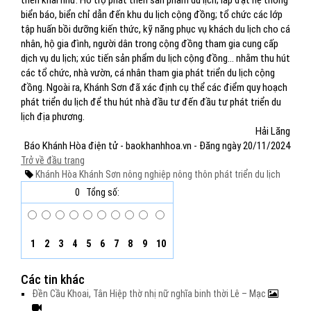
triển khai như: Hỗ trợ phát triển sản phẩm du lịch; lắp đặt hệ thống
biển báo, biển chỉ dẫn đến khu du lịch cộng đồng; tổ chức các lớp
tập huấn bồi dưỡng kiến thức, kỹ năng phục vụ khách du lịch cho cá
nhân, hộ gia đình, người dân trong cộng đồng tham gia cung cấp
dịch vụ du lịch; xúc tiến sản phẩm du lịch cộng đồng… nhằm thu hút
các tổ chức, nhà vườn, cá nhân tham gia phát triển du lịch cộng
đồng. Ngoài ra, Khánh Sơn đã xác định cụ thể các điểm quy hoạch
phát triển du lịch để thu hút nhà đầu tư đến đầu tư phát triển du
lịch địa phương.
Hải Lăng
Báo Khánh Hòa điện tử - baokhanhhoa.vn - Đăng ngày 20/11/2024
Trở về đầu trang
Khánh Hòa
Khánh Sơn
nông nghiệp
nông thôn
phát triển du lịch
0
Tổng số:
1
2
3
4
5
6
7
8
9
10
Các tin khác
Đền Cầu Khoai, Tân Hiệp thờ nhị nữ nghĩa binh thời Lê – Mạc