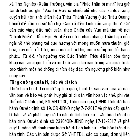
xã Thọ Nghiệp (Xuân Trường), văn bia “Phúc thần bi minh” lưu giữ
tại di tích có ghi: “Vua Tự Đức ra chiếu chỉ cho các xã dọc vùng
duyên hải tôn thờ thần hiệu Triệu Thánh Vương (tức Triệu Quang
Phục) để cầu xin sự bảo hộ. Các xã đều kính cẩn vâng theo”. Cư
dân các vùng đất mới tuân theo Chiếu của Vua mà tìm về nơi
“Chính Miếu” - Đền Độc Bộ để xin rước chân nhang, thần hiệu của
ngài về thờ phụng tại quê hương với mong muốn mưa thuận, gió
hòa, cây cối tốt tươi, mùa màng bội thu, cuộc sống no đủ, hạnh
phúc… Từ đó, tín ngưỡng thờ Đức Thánh Triệu đã lan tỏa rộng
khắp các vùng quê biển và một số vùng lân cận trong và ngoài tỉnh,
tạo thành một hệ thống di tích dày đặc, tín ngưỡng phổ biến như
ngày nay.
Tăng cường quản lý, bảo vệ di tích
Thực hiện Luật Tín ngưỡng tôn giáo, Luật Di sản văn hóa và các
văn bản về bảo vệ, phát huy giá trị di sản văn hóa vật thể, phi vật
thể của Chính phủ, Bộ VHTTDL, thời gian qua, UBND tỉnh đã ban
hành Quyết định số 19/QĐ-UBND ngày 7-7-2017 về phân cấp quản
lý, bảo vệ và phát huy giá trị các di tích lịch sử - văn hóa trên địa
bàn tỉnh, Quyết định số 2330/QĐ-UBND ngày 17-10-2017 về phê
duyệt, công bố danh mục kiểm kê di tích lịch sử - văn hóa trên địa
bàn tỉnh. Các văn bản được Sở VHTTDL, các cơ quan, đơn vị liên