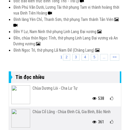
Độc đáo kiến trúc đình Tống Thỏ - Trà Lý
Đình Phú Văn Dưới, Lương Tài thờ phụng Tam vị thành hoàng thời
vua Đinh Tiên Hoàng
Đình làng Yên Chỉ, Thanh Sơn, thờ phụng Tam thánh Tản Viên
Đền Y Lư, Nam Ninh thờ phụng Linh Lang Đại vương
Đền, chùa thôn Ngọc Tỉnh, thờ phụng Linh Lang Đại vương và An
Dương vương
Đình Ngọc Trì, thờ phụng Lã Nam Đế (Chàng Lang)
1
2
3
4
5
...
>>
Tin đọc nhiều
Chùa Dương Lôi - Cha Lư Tự
538
Chùa Cổ Lũng - Chùa Đình Cả, Gia Bình, Bắc Ninh
361