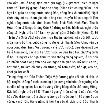
vào đền làm lễ nhập tịch. Vào giờ Ngọ (12 giờ trưa) diễn ra nghi
thức tế “Tam kỳ giang” ở ngã ba sông (cách đền chừng 200m - nơi
hợp lưu giữa ba dòng nước: sông Đào, sông Đáy và cửa biển). Nghi
thức này có sự tham gia của đông đảo thuyền bè của người làm
nghề sông nước các tỉnh: Nam Định, Thái Bình, Ninh Bình, Thanh
Hoá... Chủ tế là người làng Độc Bộ đứng ra điều hành các nghi thức
cúng tế. Nghi thức tế “Tam kỳ giang” gồm 2 tuần lễ (khóa lễ): tế
Thiên địa (trời đất) cầu cho mưa thuận, gió hoà, cây cối tốt tươi,
mùa màng bộ thu, cuộc sống no đủ và tế Thánh (đọc Chúc văn ca
ngợi công đức Triệu Việt Vương và lễ rước nước). Sau khoảng 2 giờ
tế lễ trên sông, các đội tế rước nước về Đền tiếp tục chương trình
lễ hội. Cùng với các nghi thức truyền thống trang nghiêm, lễ hội còn
có nhiều hoạt động văn hoá văn nghệ dân gian sôi nổi như: ca trù,
hát chèo, thi làm cỗ chay, cờ tướng, tổ tôm điếm, bắt vịt, kéo co,
chọi gà, bơi chải…
Tín ngưỡng thờ Đức Thánh Triệu Việt Vương gắn với các di tích, lễ
hội truyền thống ở tỉnh ta mang đặc trưng văn hóa tín ngưỡng của
cư dân nông nghiệp lúa nước vùng đồng bằng châu thổ sông Hồng.
Đặc biệt nghi thức tế lễ “Tam kỳ giang” trên sông là nét đẹp văn
hóa độc đáo mà ít địa phương trong cả nước duy trì tổ chức được
với quy mô lớn. Hàng năm, lễ hội tại các di tích thờ đức Thánh