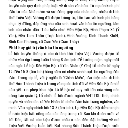
truyền các quy định pháp luật về di sản văn hóa. Từ nguồn kinh phí
đầu tư của Nhà nước và sự đóng góp của nhân dân, nhiều di tích
thờ Triệu Việt Vương đã được trùng tu, tôn tạo với kinh phí hàng
chục tỷ đồng, đáp ứng nhu cầu sinh hoạt văn hóa tín ngưỡng, tâm
linh của nhân dân. Tiêu biểu như: Đền Độc Bộ, Đình Phạm Xá (Ý
Yên); Đền Tam Thôn (Trực Ninh); Đình Vuông, Đình Thanh Khiết,
Đình Đan Phượng, xã Giao Yến (Giao Thủy)…
Phát huy giá trị văn hóa tín ngưỡng
Lễ hội truyền thống ở các di tích thờ Triệu Việt Vương được tổ
chức vào dịp trung tuần tháng 8 âm lịch để tưởng niệm ngày mất
của ngài. Lễ hội Đền Độc Bộ, xã Yên Nhân (Ý Yên) tổ chức từ ngày
12 đến 15-8 (âm lịch) hàng năm có nhiều sinh hoạt tín ngưỡng độc
đáo. Trong dịp lễ, với ý nghĩa là “Chính Miếu”, đại diện các di tích
thờ Đức Thánh Triệu ở trong và ngoài tỉnh đã về Đền Độc Bộ làm lễ
cáo yết, xin phép khai hội. Là lễ hội có quy mô lớn của vùng nên
công tác quản lý, tổ chức lễ hội được ngành VHTTDL tỉnh, chính
quyền và nhân dân xã Yên Nhân tổ chức đảm bảo trang nghiêm, văn
minh. Vào ngày chính hội 13-8 (âm lịch), tại Đền Độc Bộ diễn ra nghi
lễ rước kiệu bát cống của các làng trong xã. Sau khi đoàn rước về
tới Đền, tất cả các kiệu được chầu ở sân đền đặt hướng về nơi
Triệu Việt Vương tuẫn tiết. Bát nhang Đức Thánh Triệu được rước