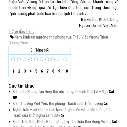
Triệu Việt Vương ở tỉnh ta thu hút đông đảo du khách trong và
ngoài tỉnh về dự, qua đó tạo hiệu ứng tích cực trong thực hiện
định hướng phát triển loại hình du lịch tâm linh./.
Bài và ảnh: Khánh Dũng
Nguồn: Du lịch Việt Nam
Trở về đầu trang
Nam Định
tín ngưỡng
thờ phụng
vua Triệu Việt Vương
Triệu
Quang Phục
0
Tổng số:
1
2
3
4
5
6
7
8
9
10
Các tin khác
Đền Cầu Khoai, Tân Hiệp thờ nhị nữ nghĩa binh thời Lê – Mạc
Đền Thượng Việt Yên, thờ phụng Thạch Linh Thần tướng
Nghè Trận – xã Kép, di tích lịch sử gắn liền với chiến thắng Cần
Trạm của khởi nghĩa Lam Sơn
Đình Tiến Sơn, Phúc Hòa thờ ngũ vị Tôn thần thời Hùng Vương