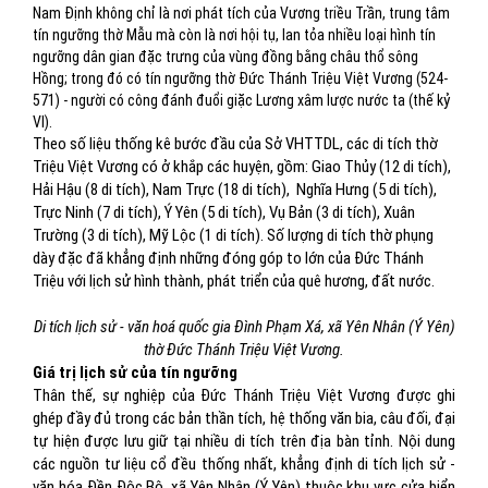
Nam Định không chỉ là nơi phát tích của Vương triều Trần, trung tâm
tín ngưỡng thờ Mẫu mà còn là nơi hội tụ, lan tỏa nhiều loại hình tín
ngưỡng dân gian đặc trưng của vùng đồng bằng châu thổ sông
Hồng; trong đó có tín ngưỡng thờ Đức Thánh Triệu Việt Vương (524-
571) - người có công đánh đuổi giặc Lương xâm lược nước ta (thế kỷ
VI).
Theo số liệu thống kê bước đầu của Sở VHTTDL, các di tích thờ
Triệu Việt Vương có ở khắp các huyện, gồm: Giao Thủy (12 di tích),
Hải Hậu (8 di tích), Nam Trực (18 di tích), Nghĩa Hưng (5 di tích),
Trực Ninh (7 di tích), Ý Yên (5 di tích), Vụ Bản (3 di tích), Xuân
Trường (3 di tích), Mỹ Lộc (1 di tích). Số lượng di tích thờ phụng
dày đặc đã khẳng định những đóng góp to lớn của Đức Thánh
Triệu với lịch sử hình thành, phát triển của quê hương, đất nước.
Di tích lịch sử - văn hoá quốc gia Đình Phạm Xá, xã Yên Nhân (Ý Yên)
thờ Đức Thánh Triệu Việt Vương.
Giá trị lịch sử của tín ngưỡng
Thân thế, sự nghiệp của Đức Thánh Triệu Việt Vương được ghi
ghép đầy đủ trong các bản thần tích, hệ thống văn bia, câu đối, đại
tự hiện được lưu giữ tại nhiều di tích trên địa bàn tỉnh. Nội dung
các nguồn tư liệu cổ đều thống nhất, khẳng định di tích lịch sử -
văn hóa Đền Độc Bộ, xã Yên Nhân (Ý Yên) thuộc khu vực cửa biển