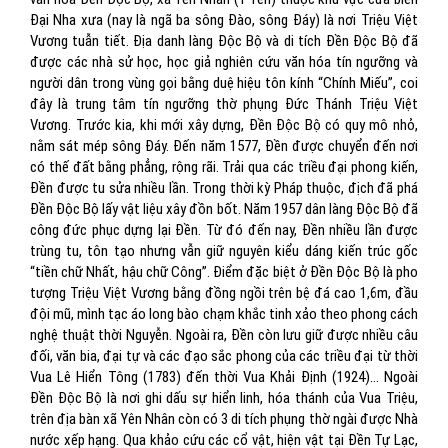
Đại Nha xưa (nay là ngã ba sông Đào, sông Đáy) là nơi Triệu Việt
Vương tuẫn tiết. Địa danh làng Độc Bộ và di tích Đền Độc Bộ đã
được các nhà sử học, học giả nghiên cứu văn hóa tín ngưỡng và
người dân trong vùng gọi bằng duệ hiệu tôn kính “Chính Miếu”, coi
đây là trung tâm tín ngưỡng thờ phụng Đức Thánh Triệu Việt
Vương. Trước kia, khi mới xây dựng, Đền Độc Bộ có quy mô nhỏ,
nằm sát mép sông Đáy. Đến năm 1577, Đền được chuyển đến nơi
có thế đất bằng phẳng, rộng rãi. Trải qua các triều đại phong kiến,
Đền được tu sửa nhiều lần. Trong thời kỳ Pháp thuộc, địch đã phá
Đền Độc Bộ lấy vật liệu xây đồn bốt. Năm 1957 dân làng Độc Bộ đã
công đức phục dựng lại Đền. Từ đó đến nay, Đền nhiều lần được
trùng tu, tôn tạo nhưng vẫn giữ nguyên kiểu dáng kiến trúc gốc
“tiền chữ Nhất, hậu chữ Công”. Điểm đặc biệt ở Đền Độc Bộ là pho
tượng Triệu Việt Vương bằng đồng ngồi trên bệ đá cao 1,6m, đầu
đội mũ, mình tạc áo long bào chạm khắc tinh xảo theo phong cách
nghệ thuật thời Nguyễn. Ngoài ra, Đền còn lưu giữ được nhiều câu
đối, văn bia, đại tự và các đạo sắc phong của các triều đại từ thời
Vua Lê Hiển Tông (1783) đến thời Vua Khải Định (1924)… Ngoài
Đền Độc Bộ là nơi ghi dấu sự hiển linh, hóa thánh của Vua Triệu,
trên địa bàn xã Yên Nhân còn có 3 di tích phụng thờ ngài được Nhà
nước xếp hạng. Qua khảo cứu các cổ vật, hiện vật tại Đền Tự Lạc,