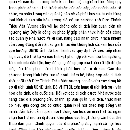
quan và các địa phương triển khai thực hiện nghiêm túc, đúng quy
trình, phân công cụ thể trách nhiệm của các cấp, các ngành, các tổ
chức, cá nhân trong việc quản lý, bảo vệ và phát huy giá trị của từng
loại hình di sản văn hóa; trong đó có tín ngưỡng thờ Đức Thánh
Triệu Việt Vương gắn với hệ thống các di tích liên quan đến tín
ngưỡng này. Đây là công cụ pháp lý góp phần thực hiện tốt công
tác quản lý Nhà nước về di sản, nâng cao nhận thức, trách nhiệm
của cộng đồng đối với các giá trị truyền thống lịch sử, văn hóa của
quê hương. UBND tỉnh đã ban hành các quy định về việc tiếp nhận
hiện vật, đồ thờ tự và các linh vật phù hợp với văn hóa tín ngưỡng,
tâm linh của dân tộc; huy động sự đóng góp của toàn xã hội để gìn
giữ, bảo tồn, phục hồi di tích, phát huy giá trị di sản. Các địa
phương trong tỉnh tiếp tục rà soát, kiểm kê, tổng hợp các di tích
thờ, phối thờ Đức Thánh Triệu Việt Vương, nghiên cứu xây dựng hồ
sơ di tích trình UBND tỉnh, Bộ VHTTDL xếp hạng di tích lịch sử - văn
hóa cấp tỉnh, cấp quốc gia. Đối với các di tích được Nhà nước xếp
hạng, các địa phương đều thành lập Ban quản lý di tích, thực hiện
có hiệu quả công tác tổ chức, quản lý lễ hội theo nếp sống văn
minh, đảm bảo cảnh quan môi trường văn hóa, an ninh trật tự, ngăn
chặn bài trừ mê tín dị đoan, khôi phục các hoạt động văn hóa, thể
thao dân gian. Chính quyền các địa phương đẩy mạnh xã hội hóa
hoạt động bảo tồn, chống xuống cấp di tích; tăng cường tuyên