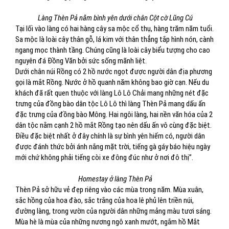
Làng Thèn Pả nằm bình yên dưới chân Cột cờ Lũng Cú
Tại lối vào làng có hai hàng cây sa mộc cổ thụ, hàng trăm năm tuổi.
Sa mộc là loài cây thân gỗ, lá kim với thân thẳng tắp hình nón, cành
ngang mọc thành tầng. Chúng cũng là loài cây biểu tượng cho cao
nguyên đá Đồng Văn bởi sức sống mãnh liệt.
Dưới chân núi Rồng có 2 hồ nước ngọt được người dân địa phương
gọi là mắt Rồng. Nước ở hồ quanh năm không bao giờ cạn. Nếu du
khách đã rất quen thuộc với làng Lô Lô Chải mang những nét đặc
trưng của đồng bào dân tộc Lô Lô thì làng Thèn Pả mang dấu ấn
đặc trưng của đồng bào Mông. Hai ngôi làng, hai nền văn hóa của 2
dân tộc nằm cạnh 2 hồ mắt Rồng tạo nên dấu ấn vô cùng đặc biệt.
Điều đặc biệt nhất ở đây chính là sự bình yên hiếm có, người dân
được đánh thức bởi ánh nắng mặt trời, tiếng gà gáy báo hiệu ngày
mới chứ không phải tiếng còi xe đông đúc như ở nơi đô thị”.
Homestay ở làng Thèn Pả
Thèn Pả sở hữu vẻ đẹp riêng vào các mùa trong năm. Mùa xuân,
sắc hồng của hoa đào, sắc trắng của hoa lê phủ lên triền núi,
đường làng, trong vườn của người dân những mảng màu tươi sáng.
Mùa hè là mùa của những nương ngô xanh mướt, ngắm hồ Mắt