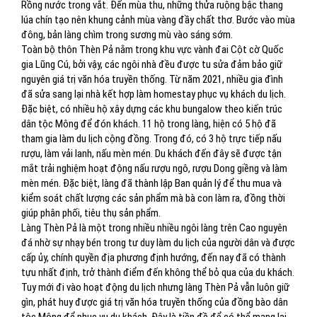
Rồng nước trong vắt. Đến mùa thu, những thửa ruộng bậc thang
lúa chín tạo nên khung cảnh mùa vàng đầy chất thơ. Bước vào mùa
đông, bản làng chìm trong sương mù vào sáng sớm.
Toàn bộ thôn Thèn Pả nằm trong khu vực vành đai Cột cờ Quốc
gia Lũng Cú, bởi vậy, các ngôi nhà đều được tu sửa đảm bảo giữ
nguyên giá trị văn hóa truyền thống. Từ năm 2021, nhiều gia đình
đã sửa sang lại nhà kết hợp làm homestay phục vụ khách du lịch.
Đặc biệt, có nhiều hộ xây dựng các khu bungalow theo kiến trúc
dân tộc Mông để đón khách. 11 hộ trong làng, hiện có 5 hộ đã
tham gia làm du lịch cộng đồng. Trong đó, có 3 hộ trực tiếp nấu
rượu, làm vải lanh, nấu mèn mén. Du khách đến đây sẽ được tận
mắt trải nghiệm hoạt động nấu rượu ngô, rượu Dong giềng và làm
mèn mén. Đặc biệt, làng đã thành lập Ban quản lý để thu mua và
kiểm soát chất lượng các sản phẩm mà bà con làm ra, đồng thời
giúp phân phối, tiêu thụ sản phẩm.
Làng Thèn Pả là một trong nhiều nhiều ngôi làng trên Cao nguyên
đá nhờ sự nhạy bén trong tư duy làm du lịch của người dân và được
cấp ủy, chính quyền địa phương định hướng, đến nay đã có thành
tựu nhất định, trở thành điểm đến không thể bỏ qua của du khách.
Tuy mới đi vào hoạt động du lịch nhưng làng Thèn Pả vẫn luôn giữ
gìn, phát huy được giá trị văn hóa truyền thống của đồng bào dân