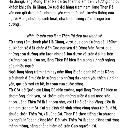
Hà Giang), làng Mông Thèn Pả đã trở thành điểm đến lý tưởng cho du
khách khi đến Hà Giang. Có tuổi đời hàng trăm năm, làng Thèn Pả
vẫn còn giữ được hầu như nguyên vẹn nhiều nét truyền thống của
người Mông như nếp sinh hoạt, nhà trình tường với mái ngói âm
dương…
Nhìn từ trên cao làng Thèn Pả đẹp tựa tranh vẽ
Từ trung tâm thành phố Hà Giang, vượt qua con đường dài 150km
du khách sẽ đặt chân đến Cao nguyên đá Đồng Văn. Vượt qua
những con đường uốn lượn như dải lụa được vẽ trên đá, hai bên
đường hoa cải đua nở, làng Thèn Pả hiện lên trong sự ngỡ ngàng
của nhiều người.
Ngôi làng hàng trăm năm nay nằm lặng lẽ bên cạnh hồ mắt Rồng,
trở thành điểm đến lý tưởng cho những du khách yêu thích sự bình
yên, gạt bỏ mọi xô bồ, lo toan của cuộc sống.
Từ Cột cờ Quốc gia Lũng Cú nhìn xuống, ngôi làng Thèn Pả hiện ra
thơ mộng, bình yên, lọt thỏm giữa những triền đá tai mèo sắc
nhọn. Làng Thèn Pả là 1 nhóm nhỏ, với 11 hộ dân họ Vàng, đều là
anh em trong một đại gia đình đã sinh sống cùng nhau từ lâu đời,
thuộc thôn Thèn Pả, xã Lũng Cú. Thèn Pả theo tiếng địa phương
có nghĩa là “cánh đồng lớn”. Bởi vậy, Thèn Pả là cánh đồng trải rộng
mênh mông, bằng phẳng hiếm có trên Cao nguyên đá.