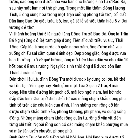
tước, các ông còn được nhà vua ban cho hưởng sinh từ ở Bảo Đà,
sau này mất làm nơi thờ phụng. Trong một lần thăm động Hương
Tích, 5 ông cùng hóa trong một trận cuồng phong tối trời, tối đất.
Dân làng Bảo Đà giết trâu, bò, lợn, gà tế lễ và viết thần hiệu 5 vị Đại
vương để thờ.
Vị thành hoàng thứ 6 là người làng Đông Trụ xã Bảo Đà. Ông là Trần
Bá Nghị từng đỗ Đệ tam giáp đồng Tiến sĩ dưới triều vua Lý Thái
Tông. Gặp lúc trong nước có giặc ngoại xâm, ông được nhà vua
xuống chiếu sai cầm quân đánh dẹp. Dẹp xong giặc, ông được vua
ban thưởng. Trở về quê hương, ông mở tiệc khao dân và cho dân 10
hốt bạc để mua ruộng. Ngay lúc sinh thời ông đã được tôn làm
Thành hoàng làng.
Đến thời Hậu Lê, đình Đông Trụ mới được xây dựng to lớn, bề thế
và tồn tại đến ngày nay. Đình gồm một tòa 3 gian 2 trái, 4 mái
cong. Nền tiền đường lát gạch cổ, mái lợp ngói nam, hai bờ nóc
đắp đầu kìm. Giá trị ở đình đến từ các mảng chạm khắc công phu,
tinh tế trên các cấu kiện của đình. Hình những con rồng cỡ lớn
được chạm khắc tinh xảo, phóng khoáng, phi phàm, vô cùng sống
động. Những mảng chạm khắc rồng quần tụ, rồng ổ vấn vít đến
từng chi tiết. Ngoài rồng còn có các mảng chạm khắc phượng múa
và mây tản uyển chuyển, phong phú.
Đình Đông Trụ còn nổi tiếng bởi lễ hội làng. Hội làng xưa được tổ