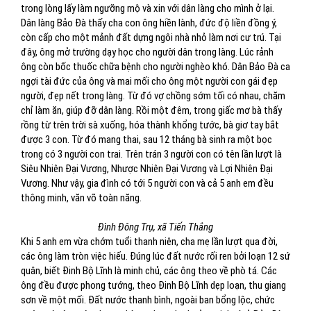
trong lòng lấy làm ngưỡng mộ và xin với dân làng cho mình ở lại.
Dân làng Bảo Đà thấy cha con ông hiền lành, đức độ liền đồng ý,
còn cấp cho một mảnh đất dựng ngôi nhà nhỏ làm nơi cư trú. Tại
đây, ông mở trường dạy học cho người dân trong làng. Lúc rảnh
ông còn bốc thuốc chữa bệnh cho người nghèo khó. Dân Bảo Đà ca
ngợi tài đức của ông và mai mối cho ông một người con gái đẹp
người, đẹp nết trong làng. Từ đó vợ chồng sớm tối có nhau, chăm
chỉ làm ăn, giúp đỡ dân làng. Rồi một đêm, trong giấc mơ bà thấy
rồng từ trên trời sà xuống, hóa thành khổng tước, bà giơ tay bắt
được 3 con. Từ đó mang thai, sau 12 tháng bà sinh ra một bọc
trong có 3 người con trai. Trên trán 3 người con có tên lần lượt là
Siêu Nhiên Đại Vương, Nhược Nhiên Đại Vương và Lợi Nhiên Đại
Vương. Như vậy, gia đình có tới 5 người con và cả 5 anh em đều
thông minh, văn võ toàn năng.
Đình Đông Trụ, xã Tiến Thắng
Khi 5 anh em vừa chớm tuổi thanh niên, cha mẹ lần lượt qua đời,
các ông làm tròn việc hiếu. Đúng lúc đất nước rối ren bởi loạn 12 sứ
quân, biết Đinh Bộ Lĩnh là minh chủ, các ông theo về phò tá. Các
ông đều được phong tướng, theo Đinh Bộ Lĩnh dẹp loạn, thu giang
sơn về một mối. Đất nước thanh bình, ngoài ban bổng lộc, chức