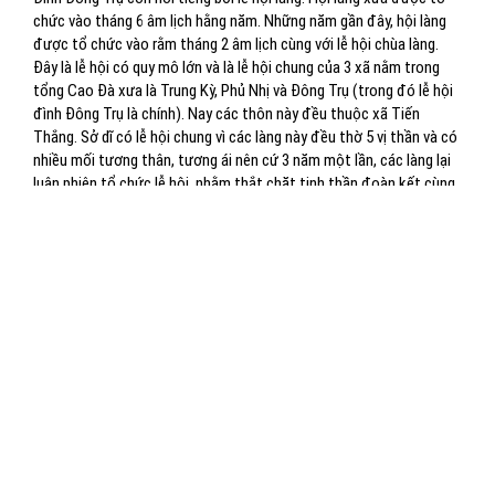
chức vào tháng 6 âm lịch hằng năm. Những năm gần đây, hội làng
được tổ chức vào rằm tháng 2 âm lịch cùng với lễ hội chùa làng.
Đây là lễ hội có quy mô lớn và là lễ hội chung của 3 xã nằm trong
tổng Cao Đà xưa là Trung Kỳ, Phủ Nhị và Đông Trụ (trong đó lễ hội
đình Đông Trụ là chính). Nay các thôn này đều thuộc xã Tiến
Thắng. Sở dĩ có lễ hội chung vì các làng này đều thờ 5 vị thần và có
nhiều mối tương thân, tương ái nên cứ 3 năm một lần, các làng lại
luân phiên tổ chức lễ hội, nhằm thắt chặt tinh thần đoàn kết cùng
phát huy truyền thống từ ngàn xưa để lại. Ngoài lễ rước kiệu thánh
linh đình, phần đông vui nhất là hội chạy nước, kéo lửa, leo cây lấy
niêu, thổi cơm thi... Đầu tiên là chạy nước, mỗi giáp chỉ được cử
một người dự thi. Khi có hiệu lệnh, lần lượt từng người vào thắp
hương tưởng niệm các vị thần, sau đó ra sân đình để xuất phát.
Khi tiếng trống báo xuất phát vang lên, các chàng trai trên vai vác
những chiếc bình băng qua cánh đồng lúa trước cửa đình xuống
bến sông Châu ở đầu làng múc nước đổ vào bình và chạy thật
nhanh đem nước trở về. Lấy xong nước là cuộc thi kéo lửa, mỗi đội
phải chuẩn bị một đoạn tre già, ở giữa đốt tre đục thủng một lỗ
để đặt mồi. Mồi ở đây có thể là cỏ tranh phơi khô nghiền nhỏ hoặc
một ít bã sắn dây, mùn cưa, vỏ bào đem ra nghiền lẫn. Dây kéo lửa
cũng làm bằng tre dài khoảng 80cm. Cuộc thi kéo lửa có tiếng