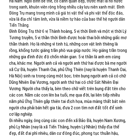
Hà Nam. Ngôi đình bề thế, có cảnh quan đẹp, trước mặt là hồ nước
trong xanh, khuôn viên rộng trồng nhiều cây lưu niên xanh mát. Đình
Đông Trụ mang trong mình cả giá trị vật thể và phi vật thể độc đáo,
vừa là địa chỉ tâm linh, vừa là niềm tự hào của bao thế hệ người dân
Tiến Thắng.
Đình Đông Trụ thờ 6 vị Thành hoàng, 5 vị thời Đinh và một vị thời Lý.
Tương truyền, 5 vị thần thời Đinh được hoài thai bởi những giấc mơ
thần thánh. Họ là những vì tinh tú, những con vật linh thiêng là
rồng, khổng tước giáng trần phò vua giúp nước. Họ giáng trần trong
những gia đình đức độ chốn nhân gian. 5 vị thần là anh em cùng
cha, khác mẹ. Người anh cả và người anh thứ hai được bà mẹ người
xã Cự Đà, huyện Thanh Oai, phủ Ứng Thiên (nay là huyện Thanh Oai,
Hà Nội) sinh ra trong cùng một bọc; trên bụng người anh cả có chữ
Dũng Nhiên Đại Vương, người anh thứ hai có chữ Sát Nhiên Đại
Vương. Người cha thấy lạ, bèn theo chữ viết trên bụng đặt tên cho
các con. Năm các con lên ba tuổi, mẹ qua đời, lại liên tiếp nhiều
năm phủ Ứng Thiên gặp thiên tai địch họa, mùa màng thất bát nên
người cha phải bán hết gia tài, đưa 2 con tìm nơi đất tốt để sinh
cơ lập nghiệp.
Đi nhiều ngày, ông cùng các con đến xã Bảo Đà, huyện Nam Xương,
phủ Lỵ Nhân (nay là xã Tiến Thắng, huyện Lý Nhân) thấy địa thế
đẹp, đất đai phì nhiêu, dân cư đông đúc, phong tục thuần hậu,