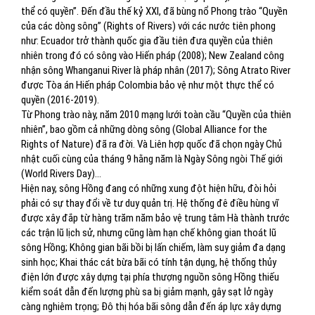
thể có quyền”. Đến đầu thế kỷ XXI, đã bùng nổ Phong trào “Quyền
của các dòng sông” (Rights of Rivers) với các nước tiên phong
như: Ecuador trở thành quốc gia đầu tiên đưa quyền của thiên
nhiên trong đó có sông vào Hiến pháp (2008); New Zealand công
nhận sông Whanganui River là pháp nhân (2017); Sông Atrato River
được Tòa án Hiến pháp Colombia bảo vệ như một thực thể có
quyền (2016-2019).
Từ Phong trào này, năm 2010 mạng lưới toàn cầu “Quyền của thiên
nhiên”, bao gồm cả những dòng sông (Global Alliance for the
Rights of Nature) đã ra đời. Và Liên hợp quốc đã chọn ngày Chủ
nhật cuối cùng của tháng 9 hằng năm là Ngày Sông ngòi Thế giới
(World Rivers Day)…
Hiện nay, sông Hồng đang có những xung đột hiện hữu, đòi hỏi
phải có sự thay đổi về tư duy quản trị. Hệ thống đê điều hùng vĩ
được xây đắp từ hàng trăm năm bảo vệ trung tâm Hà thành trước
các trận lũ lịch sử, nhưng cũng làm hạn chế không gian thoát lũ
sông Hồng; Không gian bãi bồi bị lấn chiếm, làm suy giảm đa dạng
sinh học; Khai thác cát bừa bãi có tính tận dụng, hệ thống thủy
điện lớn được xây dựng tại phía thượng nguồn sông Hồng thiếu
kiểm soát dẫn đến lượng phù sa bị giảm mạnh, gây sạt lở ngày
càng nghiêm trọng; Đô thị hóa bãi sông dẫn đến áp lực xây dựng