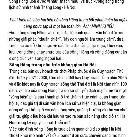
Sông Hồng luôn được ví như "mạch máu" và trục xương sống trong
lịch sử hình thành Thăng Long - Hà Nội.
Phát triển hài hòa hai bên bờ sông Hồng trong bối cảnh thiên tai ngày
càng phức tạp là một bài toán lớn. Ảnh: MINH KHIẾU
Đưa dòng sông Hồng vào Trục đại lộ cảnh quan - văn hóa đòi hỏi
những giải pháp “thuận thiên”, “lấy con người làm trung tâm”, dựa
trên các cơ sở khoa học về cấu trúc địa tầng, địa mạo, thủy văn,
lưu lượng dòng chảy phức tạp của sông Hồng và cộng đồng cư dân
đông đúc ven sông, ngoài bãi…
Sông Hồng trong cấu trúc không gian Hà Nội
Trong các bản quy hoạch từ thời Pháp thuộc đến Quy hoạch Thủ
đô thời kỳ 2021-2030, tầm nhìn 2050 hay Quy hoạch tầm nhìn 2065
và đặc biệt nay là Quy hoạch tổng thể Thủ đô Hà Nội tầm nhìn 100
năm, vai trò của sông Hồng đã có sự chuyển dịch mạnh mẽ từ một
"vùng biên" phía sau thành phố trở thành trục cảnh quan trung tâm
hội tụ các giá trị di sản văn hóa lịch sử và hiện đại, là không gian
công cộng khổng lồ với các công viên, quảng trường và khu vui chơi
giải trí, giúp điều hòa khí hậu và tạo ra bản sắc riêng cho đô thị Hà
Nội trong kỷ nguyên phát triển mới.
Việc xác định sông Hồng là trục cảnh quan chủ đạo giúp Hà Nội
thoát khỏi mô hình "vết dầu loang" đơn cực, chuyển sang mô hình