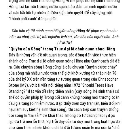
trọng đến hệ sinh thái sông Hồng, vì thế phục hồi hệ sinh thái sông
Hồng, trả lại môi trường nước sạch, bảo đảm an ninh nguồn nước
và các bãi bồi tự nhiên là điều kiện tiên quyết để xây dựng một
"thành phố xanh" đúng nghĩa.
Cần bảo vệ tốt cảnh quan bãi giữa sông Hồng để phục vụ cho nhu
cầu vui chơi, giải trí, trải nghiệm lịch sử, văn hóa của người dân. Ảnh:
LÊ MINH
“Quyền của Sông” trong Trục đại lộ cảnh quan sông Hồng
Đây là những vấn đề rất quan trọng, tác động đến việc thực hiện
thành công Trục đại lộ cảnh quan sông Hồng như Quy hoạch đã đề
ra. Câu chuyện sông Hồng cũng là câu chuyện “Quyền được chảy”
của sông mà nhiều nước trên thế giới khởi xướng từ thập niên 70
của thế kỷ XX trên nền tảng tư tưởng quan trọng của Christopher
Stone (Mỹ), với bài viết nổi tiếng năm 1972 “Should Trees Have
Standing?” đặt vấn đề rằng thiên nhiên (cây, sông, hệ sinh thái) có
thể có quyền pháp lý. Trong bối cảnh khủng hoảng môi trường toàn
cầu gia tăng (ô nhiễm nước, đập thủy điện xây tràn lan, biến đổi khí
hậu làm suy kiệt hệ sinh thái sông), thì cách tiếp cận truyền thống
coi sông là “tài sản” để khai thác, không có tư cách pháp lý độc
lập đã trở nên lỗi thời. Sự trỗi dậy của tư duy mới trong luật học đã
cho rằng thiên nhiên không chỉ là đối tượng quản lý, mà còn là “chủ