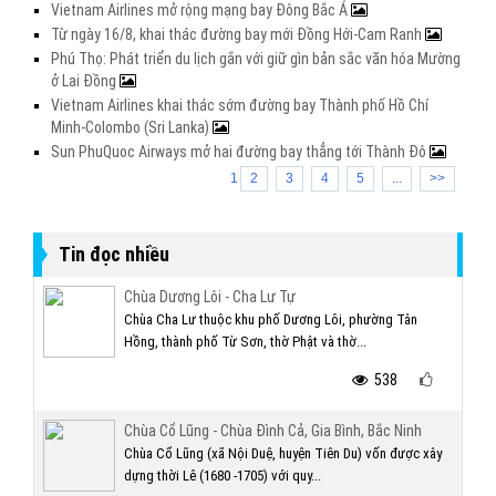
Vietnam Airlines mở rộng mạng bay Đông Bắc Á
Từ ngày 16/8, khai thác đường bay mới Đồng Hới-Cam Ranh
Phú Thọ: Phát triển du lịch gắn với giữ gìn bản sắc văn hóa Mường
ở Lai Đồng
Vietnam Airlines khai thác sớm đường bay Thành phố Hồ Chí
Minh-Colombo (Sri Lanka)
Sun PhuQuoc Airways mở hai đường bay thẳng tới Thành Đô
1
2
3
4
5
...
>>
Tin đọc nhiều
Chùa Dương Lôi - Cha Lư Tự
Chùa Cha Lư thuộc khu phố Dương Lôi, phường Tân
Hồng, thành phố Từ Sơn, thờ Phật và thờ...
538
Chùa Cổ Lũng - Chùa Đình Cả, Gia Bình, Bắc Ninh
Chùa Cổ Lũng (xã Nội Duệ, huyện Tiên Du) vốn được xây
dựng thời Lê (1680 -1705) với quy...