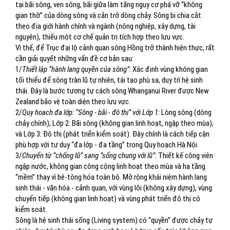
tại bãi sông, ven sông, bãi giữa làm tăng nguy cơ phá vỡ “không
gian thở” của dòng sông và cản trở dòng chảy. Sông bị chia cắt
theo địa giới hành chính và ngành (nông nghiệp, xây dựng, tài
nguyên), thiếu một cơ chế quản trị tích hợp theo lưu vực.
Vì thế, để Trục đại lộ cảnh quan sông Hồng trở thành hiện thực, rất
cần giải quyết những vấn đề cơ bản sau:
1/
Thiết lập “hành lang quyền của sông”:
Xác định vùng không gian
tối thiểu để sông tràn lũ tự nhiên, tái tạo phù sa, duy trì hệ sinh
thái. Đây là bước tương tự cách sông Whanganui River được New
Zealand bảo vệ toàn diện theo lưu vực.
2/
Quy hoạch đa lớp: “Sông - bãi - đô thị” với Lớp 1:
Lòng sông (dòng
chảy chính); Lớp 2: Bãi sông (không gian linh hoạt, ngập theo mùa);
và Lớp 3: Đô thị (phát triển kiểm soát). Đây chính là cách tiếp cận
phù hợp với tư duy “đa lớp - đa tầng” trong Quy hoạch Hà Nội.
3/
Chuyển từ “chống lũ” sang “sống chung với lũ”:
Thiết kế công viên
ngập nước, không gian công cộng linh hoạt theo mùa và hạ tầng
“mềm” thay vì bê-tông hóa toàn bộ. Mở rộng khái niệm hành lang
sinh thái - văn hóa - cảnh quan, với vùng lõi (không xây dựng), vùng
chuyển tiếp (không gian linh hoạt) và vùng phát triển đô thị có
kiểm soát.
Sông là hệ sinh thái sống (Living system) có “quyền” được chảy tự