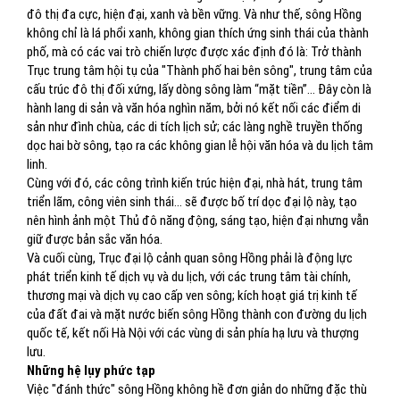
đô thị đa cực, hiện đại, xanh và bền vững. Và như thế, sông Hồng
không chỉ là lá phổi xanh, không gian thích ứng sinh thái của thành
phố, mà có các vai trò chiến lược được xác định đó là: Trở thành
Trục trung tâm hội tụ của "Thành phố hai bên sông", trung tâm của
cấu trúc đô thị đối xứng, lấy dòng sông làm “mặt tiền”… Đây còn là
hành lang di sản và văn hóa nghìn năm, bởi nó kết nối các điểm di
sản như đình chùa, các di tích lịch sử; các làng nghề truyền thống
dọc hai bờ sông, tạo ra các không gian lễ hội văn hóa và du lịch tâm
linh.
Cùng với đó, các công trình kiến trúc hiện đại, nhà hát, trung tâm
triển lãm, công viên sinh thái… sẽ được bố trí dọc đại lộ này, tạo
nên hình ảnh một Thủ đô năng động, sáng tạo, hiện đại nhưng vẫn
giữ được bản sắc văn hóa.
Và cuối cùng, Trục đại lộ cảnh quan sông Hồng phải là động lực
phát triển kinh tế dịch vụ và du lịch, với các trung tâm tài chính,
thương mại và dịch vụ cao cấp ven sông; kích hoạt giá trị kinh tế
của đất đai và mặt nước biến sông Hồng thành con đường du lịch
quốc tế, kết nối Hà Nội với các vùng di sản phía hạ lưu và thượng
lưu.
Những hệ lụy phức tạp
Việc "đánh thức" sông Hồng không hề đơn giản do những đặc thù