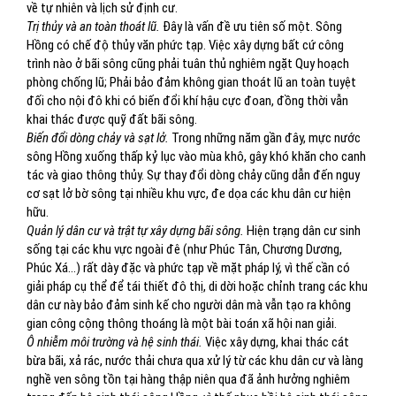
về tự nhiên và lịch sử định cư.
Trị thủy và an toàn thoát lũ.
Đây là vấn đề ưu tiên số một. Sông
Hồng có chế độ thủy văn phức tạp. Việc xây dựng bất cứ công
trình nào ở bãi sông cũng phải tuân thủ nghiêm ngặt Quy hoạch
phòng chống lũ; Phải bảo đảm không gian thoát lũ an toàn tuyệt
đối cho nội đô khi có biến đổi khí hậu cực đoan, đồng thời vẫn
khai thác được quỹ đất bãi sông.
Biến đổi dòng chảy và sạt lở.
Trong những năm gần đây, mực nước
sông Hồng xuống thấp kỷ lục vào mùa khô, gây khó khăn cho canh
tác và giao thông thủy. Sự thay đổi dòng chảy cũng dẫn đến nguy
cơ sạt lở bờ sông tại nhiều khu vực, đe dọa các khu dân cư hiện
hữu.
Quản lý dân cư và trật tự xây dựng bãi sông.
Hiện trạng dân cư sinh
sống tại các khu vực ngoài đê (như Phúc Tân, Chương Dương,
Phúc Xá...) rất dày đặc và phức tạp về mặt pháp lý, vì thế cần có
giải pháp cụ thể để tái thiết đô thị, di dời hoặc chỉnh trang các khu
dân cư này bảo đảm sinh kế cho người dân mà vẫn tạo ra không
gian công cộng thông thoáng là một bài toán xã hội nan giải.
Ô nhiễm môi trường và hệ sinh thái.
Việc xây dựng, khai thác cát
bừa bãi, xả rác, nước thải chưa qua xử lý từ các khu dân cư và làng
nghề ven sông tồn tại hàng thập niên qua đã ảnh hưởng nghiêm