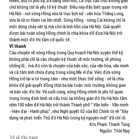
nhiên, duy trì phù sa, đa dạng sinh học; Là trục cấu trúc không gian
chứ không chỉ là yếu tố kỹ thuật. Điều này đặc biệt quan trọng với
Hà Nội - nơi sông Hồng vừa là trục lịch sử - văn hóa Thăng Long,
vừa là rủi ro thiên tai lớn nhất. Sông Hồng - sông Cái không chỉ là
một dòng chảy vật lý, mà còn là linh hồn của Hà Nội. Giải quyết
được bài toán sông Hồng chính là chìa khóa để đưa Hà Nội trở
thành một đô thị tầm cỡ quốc tế.
Vĩ thanh
Câu chuyện về sông Hồng trong Quy hoạch Hà Nội xuyên thế kỷ
không phải chỉ là câu chuyện kỹ thuật về môi trường, về phòng
chống lũ… mà đó còn là chuyện của bản sắc, của văn hóa, văn minh
và cả tâm linh chứa đựng trong sông Mẹ vĩ đại. Việc đưa sông
Hồng trở lại vị trí trung tâm - như một thực thể sống - sẽ là chìa
khóa để giải quyết đồng thời ba bài toán: môi trường, không gian
và bản sắc đô thị. Và cuối cùng, sông Hồng chính là yếu tố quan
trọng trong định hình và cấu trúc lại không gian đô thị Hà Nội tầm
nhìn 100 năm để Hà Nội trở thành Thành phố “ Văn hiến - Văn minh
- Hiện đại - Hạnh phúc”, như Nghị quyết 02 của Bộ Chính trị về "Xây
dựng và phát triển Thủ đô Hà Nội trong kỷ nguyên mới" đã chỉ rõ.
Kts Phạm Thanh Tùng
Nguồn: Thời Nay
Trở về đầu trang