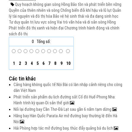
Quy hoạch không gian sông Hồng
Bảo tồn và phát triển bền vững
Quyền của thiên nhiên và sông
Chống biến đổi khí hậu và lũ lụt
Quản
lý tài nguyên và đô thị hóa
Bảo vệ hệ sinh thái và đa dạng sinh học
Tư duy quản trị lưu vực sông
Vai trò văn hóa và di sản sông Hồng
Phát triển đô thị xanh và hiện đại
Chương trình hành động và chính
sách đô thị
0
Tổng số:
1
2
3
4
5
6
7
8
9
10
Các tin khác
Cảng hàng không quốc tế Nội Bài có làn nhập cảnh riêng cho công
dân Việt Nam
Phát triển sản phẩm du lịch đường sắt Cố đô Huế-Phong Nha:
Hành trình kỳ quan-Di sản thế giới
Nối lại đường bay Cần Thơ-Đà Lạt sau gần 6 năm tạm dừng
Hãng bay Hàn Quốc Parata Air mở đường bay thường lệ đến Hà
Nội
Hải Phòng hợp tác mở đường bay, thúc đẩy quảng bá du lịch