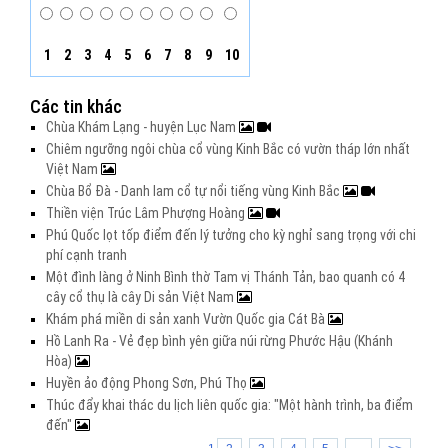
1
2
3
4
5
6
7
8
9
10
Các tin khác
Chùa Khám Lạng - huyện Lục Nam
Chiêm ngưỡng ngôi chùa cổ vùng Kinh Bắc có vườn tháp lớn nhất
Việt Nam
Chùa Bổ Đà - Danh lam cổ tự nổi tiếng vùng Kinh Bắc
Thiền viện Trúc Lâm Phượng Hoàng
Phú Quốc lọt tốp điểm đến lý tưởng cho kỳ nghỉ sang trọng với chi
phí cạnh tranh
Một đình làng ở Ninh Bình thờ Tam vị Thánh Tản, bao quanh có 4
cây cổ thụ là cây Di sản Việt Nam
Khám phá miền di sản xanh Vườn Quốc gia Cát Bà
Hồ Lanh Ra - Vẻ đẹp bình yên giữa núi rừng Phước Hậu (Khánh
Hòa)
Huyền ảo động Phong Sơn, Phú Thọ
Thúc đẩy khai thác du lịch liên quốc gia: "Một hành trình, ba điểm
đến"