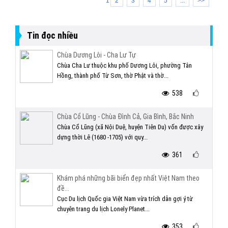
1
2
3
4
5
...
>>
Tin đọc nhiều
Chùa Dương Lôi - Cha Lư Tự
Chùa Cha Lư thuộc khu phố Dương Lôi, phường Tân
Hồng, thành phố Từ Sơn, thờ Phật và thờ...
538
Chùa Cổ Lũng - Chùa Đình Cả, Gia Bình, Bắc Ninh
Chùa Cổ Lũng (xã Nội Duệ, huyện Tiên Du) vốn được xây
dựng thời Lê (1680 -1705) với quy...
361
Khám phá những bãi biển đẹp nhất Việt Nam theo
đề...
Cục Du lịch Quốc gia Việt Nam vừa trích dẫn gợi ý từ
chuyên trang du lịch Lonely Planet...
353