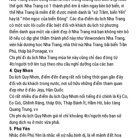
thế giới. Nha Trang có 1 thành phố êm ả nằm ngay bên bờ biển, vì
thế Nha Trang là miền đất được mệnh danh là “xứ Trầm, biển Yến”
hay là “ Hòn ngọc của biển Đông”. Các địa điểm du lịch Nha Trang
có một sức lôi cuốn đặc biệt đối với khách du lịch tứ phương.
Điểm danh qua một vài cảnh đẹp ở Nha Trang mà bạn không nên bỏ
lỡ nếu có dịp ghé thăm thành phố này như Vinwonders Nha Trang,
viện hải dương học Nha Trang, nhà thờ núi Nha Trang, bãi biển Trần
Phú, tháp bà Ponagar, v.v
Chi phí đi du lịch Nha Trang mùa hè này cũng chỉ dao động từ
4tr/người trở lên tuỳ theo nhu cầu nghỉ dưỡng của các bạn.
4. Quy Nhơn
Du lịch Quy Nhơn, điểm đến đang rất nổi tiếng thời gian gần đây
đối với du khách trong nước, nơi sở hữu những điểm tham quan
đẹp như ở đảo Jeju, Hàn Quốc.
Có rất nhiều địa điểm du lịch Quy Nhơn nổi tiếng đó chính là Kỳ Co,
Eo Gió, Ghềnh Ráng, tháp Đôi, Tháp Bánh Ít, Hầm Hô, bảo tàng
Quang Trung, v.v
Chi phí du lịch Quy Nhơn giá rẻ chỉ khoảng 4tr/người nếu bạn sử
dụng dịch vụ ở mức vừa phải.
5. Phú Yên
Nhắc đến Phú Yên là nhắc về xứ nẫu bình dị, là về mảnh đất hoa