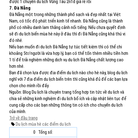
được 1 chuyến du lịch Vũng Tàu 2n1d giá rẻ rồi
7. Đà Nẵng
Đà Nẵng một trong những thành phố sạch và đẹp nhất tại Việt
Nam, có tốc độ phát triển kinh tế nhanh. Đà Nẵng cũng là thành
phố có nhiều danh lam thắng cảnh nổi tiếng. Nếu chưa quyết định
sẽ đi du lịch biển mùa hè này ở đâu thì đi Đà Nẵng cũng khá thú vị
đó nhé.
Nếu bạn muốn đi du lịch Đà Nẵng tự túc tiết kiệm thì có thể chi
khoảng 5tr/người là vừa hợp lý, bạn có thể tốn thêm nhiều tiền hơn
1 tí để trải nghiệm những dịch vụ du lịch Đà Nẵng chất lượng cao
hơn nhé.
Bạn đã chọn lựa được địa điểm du lịch nào cho hè này, blog du lịch
nghĩ với 7 địa điểm du lịch biển trên thì cũng khá đủ để các bạn lựa
chọn cho mình rồi đấy.
Nguồn: Blog Du lịch là chuyên trang tổng hợp tin tức về du lịch và
chia sẻ những kinh nghiệm đi du lịch bổ ích và cập nhật liên tục để
cung cấp cho các bạn những thông tin có ích cho chuyến du lịch
của mình.
Trở về đầu trang
Du lịch mùa hè
các điểm du lịch
0
Tổng số: