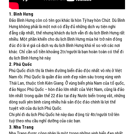
1. Bình Hưng
Đảo Bình Hưng còn có tên gọi khác là hòn Tý hay hòn Chút. Dù Bình
Hưng không phải là một nơi có đầy đủ những dịch vụ tiện nghi
đẳng cấp nhất, thế nhưng khách du lịch vẫn đi du lịch Bình Hưng rất
nhiều. Một phần khiến cho du lịch Bình Hưng mùa hè trở nên đông
đúc đó là vì giá cả dịch vụ du lịch Bình Hưng khá rẻ so với các nơi
khác. Chỉ cần số tiền khoảng 2tr/người là bạn hoàn toàn có thể đi
du lịch Bình Hưng hè này.
2. Phú Quốc
Phú Quốc đích thị là thiên đường biển đảo độc nhất vô nhị ở Việt
Nam rồi. Phú Quốc là quần đảo xinh đẹp nằm sâu trong vùng vịnh
Thái Lan, thuộc tỉnh Kiên Giang. Ở vùng biển phía Nam của tổ quốc,
đảo Ngọc Phú Quốc – hòn đảo lớn nhất của Việt Nam, cũng là đảo
lớn nhất trong quần thể 22 đảo tại đây. Nước biển trong vắt, những
dòng suối yên bình cùng nhiều hải sản độc đáo chính là lợi thế
tuyệt vời của du lịch Phú Quốc.
Chi phí đi du lịch Phú Quốc hè này dao động từ 4tr/người trở lên
tuỳ theo nhu cầu nghỉ dưỡng của các bạn.
3. Nha Trang
Nha Trang được công nhận là một trong những vịnh biển đẹp nhất