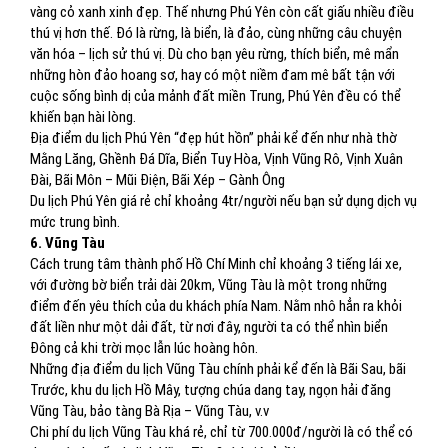
vàng cỏ xanh xinh đẹp. Thế nhưng Phú Yên còn cất giấu nhiều điều
thú vị hơn thế. Đó là rừng, là biển, là đảo, cùng những câu chuyện
văn hóa – lịch sử thú vị. Dù cho bạn yêu rừng, thích biển, mê mẩn
những hòn đảo hoang sơ, hay có một niềm đam mê bất tận với
cuộc sống bình dị của mảnh đất miền Trung, Phú Yên đều có thể
khiến bạn hài lòng.
Địa điểm du lịch Phú Yên “đẹp hút hồn” phải kể đến như nhà thờ
Mằng Lăng, Ghềnh Đá Dĩa, Biển Tuy Hòa, Vịnh Vũng Rô, Vịnh Xuân
Đài, Bãi Môn – Mũi Điện, Bãi Xép – Gành Ông
Du lịch Phú Yên giá rẻ chỉ khoảng 4tr/người nếu bạn sử dụng dịch vụ
mức trung bình.
6. Vũng Tàu
Cách trung tâm thành phố Hồ Chí Minh chỉ khoảng 3 tiếng lái xe,
với đường bờ biển trải dài 20km, Vũng Tàu là một trong những
điểm đến yêu thích của du khách phía Nam. Nằm nhô hẳn ra khỏi
đất liền như một dải đất, từ nơi đây, người ta có thể nhìn biển
Đông cả khi trời mọc lẫn lúc hoàng hôn.
Những địa điểm du lịch Vũng Tàu chính phải kể đến là Bãi Sau, bãi
Trước, khu du lịch Hồ Mây, tượng chúa dang tay, ngọn hải đăng
Vũng Tàu, bảo tàng Bà Rịa – Vũng Tàu, v.v
Chi phí du lịch Vũng Tàu khá rẻ, chỉ từ 700.000đ/người là có thể có