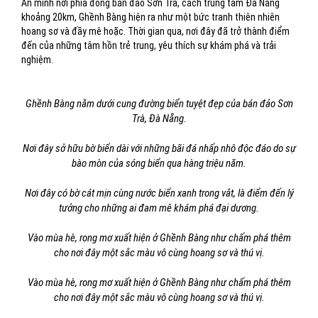
Ẩn mình nơi phía đông bán đảo Sơn Trà, cách trung tâm Đà Nẵng
khoảng 20km, Ghềnh Bàng hiện ra như một bức tranh thiên nhiên
hoang sơ và đầy mê hoặc. Thời gian qua, nơi đây đã trở thành điểm
đến của những tâm hồn trẻ trung, yêu thích sự khám phá và trải
nghiệm.
Ghềnh Bàng nằm dưới cung đường biển tuyệt đẹp của bán đảo Sơn
Trà, Đà Nẵng.
Nơi đây sở hữu bờ biển dài với những bãi đá nhấp nhô độc đáo do sự
bào mòn của sóng biển qua hàng triệu năm.
Nơi đây có bờ cát mịn cùng nước biển xanh trong vắt, là điểm đến lý
tưởng cho những ai đam mê khám phá đại dương.
Vào mùa hè, rong mơ xuất hiện ở Ghềnh Bàng như chấm phá thêm
cho nơi đây một sắc màu vô cùng hoang sơ và thú vị.
Vào mùa hè, rong mơ xuất hiện ở Ghềnh Bàng như chấm phá thêm
cho nơi đây một sắc màu vô cùng hoang sơ và thú vị.