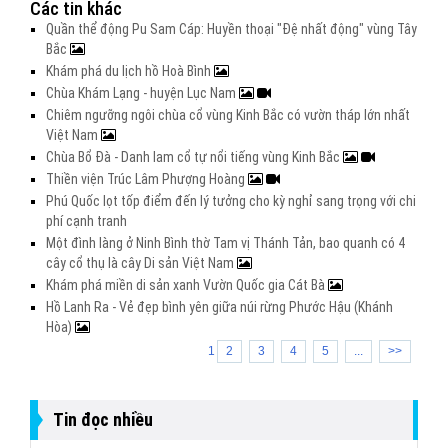
Các tin khác
Quần thể động Pu Sam Cáp: Huyền thoại "Đệ nhất động" vùng Tây
Bắc
Khám phá du lịch hồ Hoà Bình
Chùa Khám Lạng - huyện Lục Nam
Chiêm ngưỡng ngôi chùa cổ vùng Kinh Bắc có vườn tháp lớn nhất
Việt Nam
Chùa Bổ Đà - Danh lam cổ tự nổi tiếng vùng Kinh Bắc
Thiền viện Trúc Lâm Phượng Hoàng
Phú Quốc lọt tốp điểm đến lý tưởng cho kỳ nghỉ sang trọng với chi
phí cạnh tranh
Một đình làng ở Ninh Bình thờ Tam vị Thánh Tản, bao quanh có 4
cây cổ thụ là cây Di sản Việt Nam
Khám phá miền di sản xanh Vườn Quốc gia Cát Bà
Hồ Lanh Ra - Vẻ đẹp bình yên giữa núi rừng Phước Hậu (Khánh
Hòa)
1
2
3
4
5
...
>>
Tin đọc nhiều