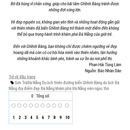
Bờ đá hùng vĩ chắn sóng, giúp cho bãi tắm Ghềnh Bàng tránh được
những đợt sóng lớn.
Vẻ đẹp nguyên sơ, không gian yên tĩnh và những hoạt động gần gũi
với thiên nhiên đã biến Ghềnh Bàng trở thành một điểm đến không
thể bỏ qua trong hành trình khám phá Đà Nẵng của giới trẻ.
Đến với Ghềnh Bàng, bạn không chỉ được chiêm ngưỡng vẻ đẹp
hoang dã mà còn có cơ hội hòa mình vào thiên nhiên, tận hưởng
những khoảnh khắc bình yên, tránh xa sự ồn ào nơi phố thị.
Phan Hải Tùng Lâm
Nguồn: Báo Nhân Dân
Trở về đầu trang
Sơn Trà
Đà Nẵng
Du lịch
thiên đường biển
Ghềnh Bàng
du lịch Đà
Nẵng
địa điểm đẹp Đà Nẵng
khám phá Đà Nẵng
viên ngọc thô
0
Tổng số:
1
2
3
4
5
6
7
8
9
10