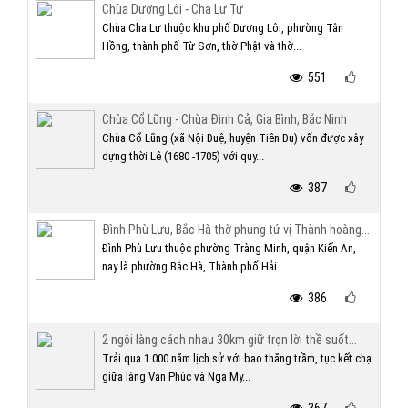
Chùa Dương Lôi - Cha Lư Tự
Chùa Cha Lư thuộc khu phố Dương Lôi, phường Tân
Hồng, thành phố Từ Sơn, thờ Phật và thờ...
551
Chùa Cổ Lũng - Chùa Đình Cả, Gia Bình, Bắc Ninh
Chùa Cổ Lũng (xã Nội Duệ, huyện Tiên Du) vốn được xây
dựng thời Lê (1680 -1705) với quy...
387
Đình Phù Lưu, Bắc Hà thờ phụng tứ vị Thành hoàng...
Đình Phù Lưu thuộc phường Tràng Minh, quận Kiến An,
nay là phường Bắc Hà, Thành phố Hải...
386
2 ngôi làng cách nhau 30km giữ trọn lời thề suốt...
Trải qua 1.000 năm lịch sử với bao thăng trầm, tục kết chạ
giữa làng Vạn Phúc và Nga My...