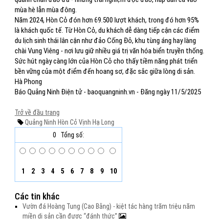
mùa hè lẫn mùa đông.
Năm 2024, Hòn Cỏ đón hơn 69.500 lượt khách, trong đó hơn 95%
là khách quốc tế. Từ Hòn Cỏ, du khách dễ dàng tiếp cận các điểm
du lịch sinh thái lân cận như đảo Cống Đỏ, khu tùng áng hay làng
chài Vung Viêng - nơi lưu giữ nhiều giá trị văn hóa biển truyền thống.
Sức hút ngày càng lớn của Hòn Cỏ cho thấy tiềm năng phát triển
bền vững của một điểm đến hoang sơ, đặc sắc giữa lòng di sản.
Hà Phong
Báo Quảng Ninh Điện tử - baoquangninh.vn - Đăng ngày 11/5/2025
Trở về đầu trang
Quảng Ninh
Hòn Cỏ
Vịnh Hạ Long
0
Tổng số:
1
2
3
4
5
6
7
8
9
10
Các tin khác
Vườn đá Hoàng Tung (Cao Bằng) - kiệt tác hàng trăm triệu năm
miền di sản cần được “đánh thức”