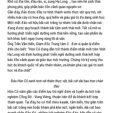
Khổ cử đại tím, đậu rào, si, sung Hạ Long…, tạo nên hệ sinh thái
phong phú, góp phần bảo tồn cảnh quan nguyên sơ.
Gần đây, đảo được đầu tư hình thành vườn thực vật quy mô, với
nhiều loài cây có hoa đẹp, quý hiếm và giàu giá trị đa dạng sinh học.
Một mặt đảo sở hữu bãi cát trắng tự nhiên trải dài dưới chân núi -
đang được quy hoạch thành bãi tắm sinh thái mới. Tất cả mở ra
hướng phát triển nghỉ dưỡng sinh thái bền vững, tạo sản phẩm du
lịch khác biệt ngay trong vùng lõi di sản.
Ông Trần Văn Hiến, Giám đốc Trung tâm 3 - đơn vị quản lý điểm
đến cho biết: “Hòn Cỏ đang dần trở thành điểm nhấn mới trên Vịnh
Hạ Long với định hướng phát triển nghỉ dưỡng sinh thái kết hợp
bảo tồn cảnh quan và giáo dục môi trường. Chúng tôi kỳ vọng thu
hút du khách quốc tế yêu thiên nhiên, ưa khám phá các giá trị sinh
học và địa chất”.
Đảo Hòn Cỏ xanh tươi với thảm thực vật, bãi cát dài bao trọn chân
đảo
Hòn Cỏ nằm gần các điểm lưu trú nghỉ đêm và tuyến du lịch trải
nghiệm Cống Đỏ - Vung Viêng, thuận tiện để du khách kết hợp
tham quan. Tại đây, họ có thể chèo kayak, tắm biển, thư giãn trên
bãi cát trắng mịn hoặc khám phá khe nứt, ngấn biển, dải cát bao
quanh chân đảo đá - những trải nghiệm độc đáo, hấp dẫn cả vào