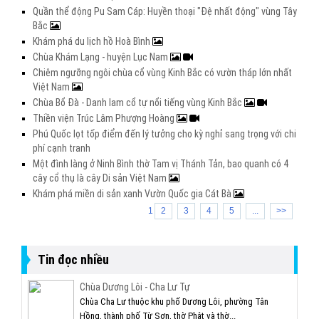
Quần thể động Pu Sam Cáp: Huyền thoại "Đệ nhất động" vùng Tây
Bắc
Khám phá du lịch hồ Hoà Bình
Chùa Khám Lạng - huyện Lục Nam
Chiêm ngưỡng ngôi chùa cổ vùng Kinh Bắc có vườn tháp lớn nhất
Việt Nam
Chùa Bổ Đà - Danh lam cổ tự nổi tiếng vùng Kinh Bắc
Thiền viện Trúc Lâm Phượng Hoàng
Phú Quốc lọt tốp điểm đến lý tưởng cho kỳ nghỉ sang trọng với chi
phí cạnh tranh
Một đình làng ở Ninh Bình thờ Tam vị Thánh Tản, bao quanh có 4
cây cổ thụ là cây Di sản Việt Nam
Khám phá miền di sản xanh Vườn Quốc gia Cát Bà
1
2
3
4
5
...
>>
Tin đọc nhiều
Chùa Dương Lôi - Cha Lư Tự
Chùa Cha Lư thuộc khu phố Dương Lôi, phường Tân
Hồng, thành phố Từ Sơn, thờ Phật và thờ...