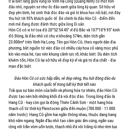
Ít ai biết rằng giữa vùng lõi Vịnh Hạ Long (Quảng Ninh) có một hòn
đảo nhỏ, nguyên sơ như ốc đảo xanh giữa lòng kỳ quan. Sở hữu vẻ
đẹp yên bình, hệ sinh thái độc đáo và giá trị khoa học nổi bật, nơi đây
thu hút tới 95% khách quốc tế. Đó chính là đảo Hòn Cỏ - điểm đến
mới mẻ đang được đánh thức giữa lòng Di sản.
Hòn Cỏ có vị trí tọa độ 20°52’54.45” vĩ độ Bắc và 107°10’9.95” kinh
độ Đông, là đảo nhỏ có chu vi khoảng 574m, diện tích gần
23.000m² trên Vịnh Hạ Long. Tên gọi Hòn Cỏ, theo người dân địa
phương, bắt nguồn từ việc đảo có nhiều cây hoa cỏ vàng mọc phủ
kín vào mùa hè, tạo nên khung cảnh rực rỡ, khác biệt. Dù diện tích
khiêm tốn, Hòn Cỏ lại sở hữu vẻ đẹp kỳ vĩ và giá trị địa chất - địa
mạo đặc biệt.
Đảo Hòn Cỏ có sức hấp dẫn, vẻ đẹp riêng, thu hút đông đảo du
khách quốc tế trong bất kỳ thời tiết nào
Trải qua sự bào mòn của biển và phong hóa tự nhiên, đảo Hòn Cỏ
được tạo nên bởi những khối đá vôi độc đáo. Trong lòng đảo là
Hang Cỏ - hay còn gọi là động Thiên Cảnh Sơn - một hang hóa
thạch cổ từ thời kỳ Pleistocen giữa đến muộn (700.000 - 11.000
năm trước). Hang Cỏ gồm hai ngăn thông nhau, thuộc dạng hang
khô nằm ngang. Ngăn đầu nhỏ tạo cảm giác ấm cúng, ngăn sau
rộng với trần vòm uốn lượn, thạch nhũ đá vôi trắng rủ như rèm lụa.