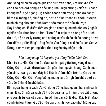
Ánh sáng tự nhiên xuyên qua khe nứt trần hang, kết hợp độ ẩm
cao tạo nên cột sáng đa sắc lung linh - hiện tượng khiến du khách
không khỏi ngỡ ngàng. Hệ thống thạch nhũ trong hang đa dạng:
Rèm đá, măng đá, chuông đá, cột đá hình thành từ thời Holocen,
minh chứng cho quá trình Karst hóa mạnh mẽ của khu vực.
Đây không chỉ là điểm đến có giá trị tham quan mà còn có ý nghĩa
nghiên cứu khoa học to lớn. “Hòn Cỏ ít chịu tác động bởi du lịch
đại trà, đặc biệt lý tưởng cho những ai yêu thiên nhiên hoang sơ và
tìm kiếm sự tĩnh lặng” - ông Đoàn Văn Dũng, đại diện Du lịch Sen Á
Đông, đơn vị tiên phong khai thác tuyến này, nhận định.
Bên trong hang Cỏ hay còn gọi động Thiên Cảnh Sơn
Nhìn từ xa, Hòn Cỏ như ốc đảo xanh ngát giữa lòng vùng di sản
Cống Đỏ - nơi vẫn được bảo tồn gần như nguyên trạng. Cảnh quan
yên bình, hoang sơ nơi đây trở thành điểm nhấn trên tuyến du lịch
Cống Đỏ - Hòn Cỏ - Vung Viêng, mang lại trải nghiệm khác biệt so
với các điểm đến phổ biến.
Bên ngoài hang là vách đá vôi dựng đứng, bao quanh hai sinh cảnh
chính là sườn núi và vách đá trước cửa hang. Thảm thực vật phong
phú với nhiều loài cây bụi thân gỗ như gai, sòi lá đỏ… Đặc biệt, đảo
có nhiều loài thực vật đặc hữu giá trị sinh học cao như: Móng tay,