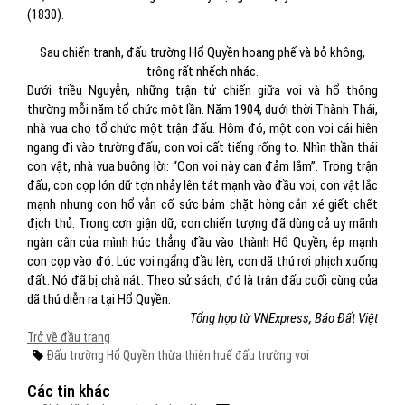
(1830).
Sau chiến tranh, đấu trường Hổ Quyền hoang phế và bỏ không,
trông rất nhếch nhác.
Dưới triều Nguyễn, những trận tử chiến giữa voi và hổ thông
thường mỗi năm tổ chức một lần. Năm 1904, dưới thời Thành Thái,
nhà vua cho tổ chức một trận đấu. Hôm đó, một con voi cái hiên
ngang đi vào trường đấu, con voi cất tiếng rống to. Nhìn thần thái
con vật, nhà vua buông lời: “Con voi này can đảm lắm”. Trong trận
đấu, con cọp lớn dữ tợn nhảy lên tát mạnh vào đầu voi, con vật lắc
mạnh nhưng con hổ vẫn cố sức bám chặt hòng cắn xé giết chết
địch thủ. Trong cơn giận dữ, con chiến tượng đã dùng cả uy mãnh
ngàn cân của mình húc thẳng đầu vào thành Hổ Quyền, ép mạnh
con cọp vào đó. Lúc voi ngẩng đầu lên, con dã thú rơi phịch xuống
đất. Nó đã bị chà nát. Theo sử sách, đó là trận đấu cuối cùng của
dã thú diễn ra tại Hổ Quyền.
Tổng hợp từ VNExpress, Báo Đất Việt
Trở về đầu trang
Đấu trường Hổ Quyền
thừa thiên huế
đấu trường voi
Các tin khác