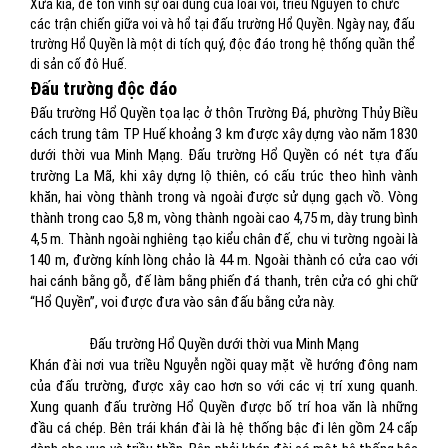
Xưa kia, để tôn vinh sự oai dũng của loài voi, triều Nguyễn tổ chức
các trận chiến giữa voi và hổ tại đấu trường Hổ Quyền. Ngày nay, đấu
trường Hổ Quyền là một di tích quý, độc đáo trong hệ thống quần thể
di sản cố đô Huế.
Đấu trường độc đáo
Đấu trường Hổ Quyền tọa lạc ở thôn Trường Đá, phường Thủy Biều
cách trung tâm TP Huế khoảng 3 km được xây dựng vào năm 1830
dưới thời vua Minh Mạng. Đấu trường Hổ Quyền có nét tựa đấu
trường La Mã, khi xây dựng lộ thiên, có cấu trúc theo hình vành
khăn, hai vòng thành trong và ngoài được sử dụng gạch vồ. Vòng
thành trong cao 5,8 m, vòng thành ngoài cao 4,75 m, dày trung bình
4,5 m. Thành ngoài nghiêng tạo kiểu chân đế, chu vi tường ngoài là
140 m, đường kính lòng chảo là 44 m. Ngoài thành có cửa cao với
hai cánh bằng gỗ, đế làm bằng phiến đá thanh, trên cửa có ghi chữ
“Hổ Quyền”, voi được đưa vào sân đấu bằng cửa này.
Đấu trường Hổ Quyền dưới thời vua Minh Mạng
Khán đài nơi vua triều Nguyễn ngồi quay mặt về hướng đông nam
của đấu trường, được xây cao hơn so với các vị trí xung quanh.
Xung quanh đấu trường Hổ Quyền được bố trí hoa văn là những
đầu cá chép. Bên trái khán đài là hệ thống bậc đi lên gồm 24 cấp