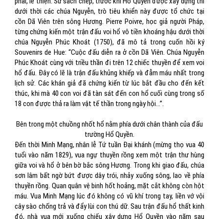
phải, lẽ thiện. Sử sách chép, trước khi Hổ Quyền được xây dựng thì
dưới thời các chúa Nguyễn, trò tiêu khiển này được tổ chức tại
cồn Dã Viên trên sông Hương. Pierre Poivre, học giả người Pháp,
từng chứng kiến một trận đấu voi hổ vô tiền khoáng hậu dưới thời
chúa Nguyễn Phúc Khoát (1750), đã mô tả trong cuốn hồi ký
Souvenirs de Hue: “Cuộc đấu diễn ra ở cồn Dã Viên. Chúa Nguyễn
Phúc Khoát cùng với triều thần đi trên 12 chiếc thuyền để xem voi
hổ đấu. Đây có lẽ là trận đấu khủng khiếp và đẫm máu nhất trong
lịch sử. Các khán giả đã chứng kiến từ lúc bắt đầu cho đến kết
thúc, khi mà 40 con voi đã tàn sát đến con hổ cuối cùng trong số
18 con được thả ra làm vật tế thần trong ngày hội…”.
Bên trong một chuồng nhốt hổ nằm phía dưới chân thành của đấu
trường Hổ Quyền.
Đến thời Minh Mạng, nhân lễ Tứ tuần Đại khánh (mừng thọ vua 40
tuổi vào năm 1829), vua ngự thuyền rồng xem một trận thư hùng
giữa voi và hổ ở bên bờ bắc sông Hương. Trong khi giao đấu, chúa
sơn lâm bất ngờ bứt được dây trói, nhảy xuống sông, lao về phía
thuyền rồng. Quan quân vệ binh hốt hoảng, mặt cắt không còn hột
máu. Vua Minh Mạng lúc đó không có vũ khí trong tay, liền vớ vội
cây sào chống trả và đẩy lùi con thú dữ. Sau trận đấu hổ thất kinh
đó, nhà vua mới xuống chiếu xây dựng Hổ Quyền vào năm sau