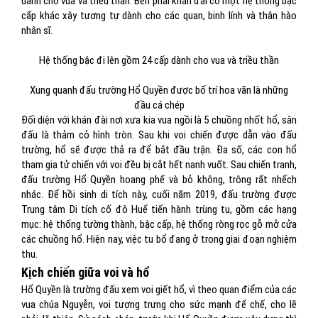
dành cho vua và triều thần. Bên phải khán đài có một hệ thống bậc
cấp khác xây tương tự dành cho các quan, binh lính và thân hào
nhân sĩ.
Hệ thống bậc đi lên gồm 24 cấp dành cho vua và triều thần
Xung quanh đấu trường Hổ Quyền được bố trí hoa văn là những
đầu cá chép
Đối diện với khán đài nơi xưa kia vua ngồi là 5 chuồng nhốt hổ, sân
đấu là thảm cỏ hình tròn. Sau khi voi chiến được dẫn vào đấu
trường, hổ sẽ được thả ra để bắt đầu trận. Đa số, các con hổ
tham gia tử chiến với voi đều bị cắt hết nanh vuốt. Sau chiến tranh,
đấu trường Hổ Quyền hoang phế và bỏ không, trông rất nhếch
nhác. Để hồi sinh di tích này, cuối năm 2019, đấu trường được
Trung tâm Di tích cố đô Huế tiến hành trùng tu, gồm các hạng
mục: hệ thống tường thành, bậc cấp, hệ thống ròng rọc gỗ mở cửa
các chuồng hổ. Hiện nay, việc tu bổ đang ở trong giai đoạn nghiệm
thu.
Kịch chiến giữa voi và hổ
Hổ Quyền là trường đấu xem voi giết hổ, vì theo quan điểm của các
vua chúa Nguyễn, voi tượng trưng cho sức mạnh đế chế, cho lẽ