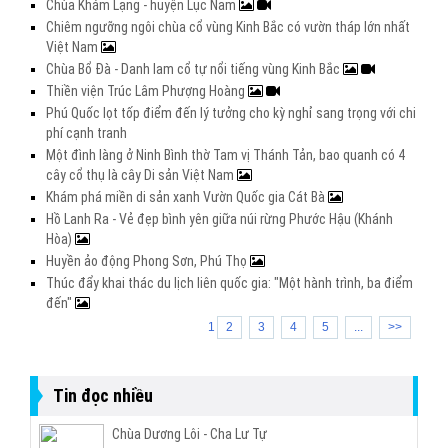
Chùa Khám Lạng - huyện Lục Nam
Chiêm ngưỡng ngôi chùa cổ vùng Kinh Bắc có vườn tháp lớn nhất
Việt Nam
Chùa Bổ Đà - Danh lam cổ tự nổi tiếng vùng Kinh Bắc
Thiền viện Trúc Lâm Phượng Hoàng
Phú Quốc lọt tốp điểm đến lý tưởng cho kỳ nghỉ sang trọng với chi
phí cạnh tranh
Một đình làng ở Ninh Bình thờ Tam vị Thánh Tản, bao quanh có 4
cây cổ thụ là cây Di sản Việt Nam
Khám phá miền di sản xanh Vườn Quốc gia Cát Bà
Hồ Lanh Ra - Vẻ đẹp bình yên giữa núi rừng Phước Hậu (Khánh
Hòa)
Huyền ảo động Phong Sơn, Phú Thọ
Thúc đẩy khai thác du lịch liên quốc gia: "Một hành trình, ba điểm
đến"
1
2
3
4
5
...
>>
Tin đọc nhiều
Chùa Dương Lôi - Cha Lư Tự