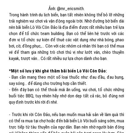
Ảnh: @mr_ericsmith.
Trong hành trình du lịch biển, bạn tất nhiên không thể bỏ lỡ những
trải nghiệm vui chơi và vận động ngoài trời. Nhờ đường bờ biển dài
nên bãi biển Lò Vôi Côn Đảo là địa điểm được rất nhiều bạn trẻ lựa
chọn để tổ chức team building. Bạn có thể liên hệ trước với các
đơn vị tổ chức sự kiện để thuê các vật dụng như nhà bóng, phao
bơi, cờ, đồng phục,… Còn với các nhóm cá nhân thì bạn có thể mua
vé để tham gia những trò chơi thú vị như lướt ván, chèo thuyền
kayak, trượt ván… Có rất nhiều sự lựa chọn dành cho bạn.
*Một số lưu ý khi ghé thăm bãi biển Lò Vôi Côn Đảo:
- Bạn cần mang theo một số loại thuốc như: đau đầu, đau bụng,
say sóng… để dùng cho trường hợp cần thiết.
- Đến đây bạn có thể thoải mái ăn uống, vui chơi, tổ chức những
buổi tiệc BBQ, tuy nhiên hãy nhớ dọn dẹp tất cả rác, bỏ đúng nơi
quy định trước khi rời đi nhé.
- Trước khi rời Côn Đảo, nếu bạn muốn mua hải sản về làm quà thì
có thể ra mua tại chợ hoặc đến bãi biển Lò Vôi buổi sáng sớm, mua
trực tiếp từ tàu thuyền của ngư dân. Bạn nên nhờ người bán đóng