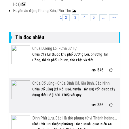
Hòa)
Huyền ảo động Phong Sơn, Phú Thọ
1
2
3
4
5
...
>>
Tin đọc nhiều
Chùa Dương Lôi - Cha Lư Tự
Chùa Cha Lư thuộc khu phố Dương Lôi, phường Tân
Hồng, thành phố Từ Sơn, thờ Phật và thờ...
546
Chùa Cổ Lũng - Chùa Đình Cả, Gia Bình, Bắc Ninh
Chùa Cổ Lũng (xã Nội Duệ, huyện Tiên Du) vốn được xây
dựng thời Lê (1680 -1705) với quy...
386
Đình Phù Lưu, Bắc Hà thờ phụng tứ vị Thành hoàng...
Đình Phù Lưu thuộc phường Tràng Minh, quận Kiến An,