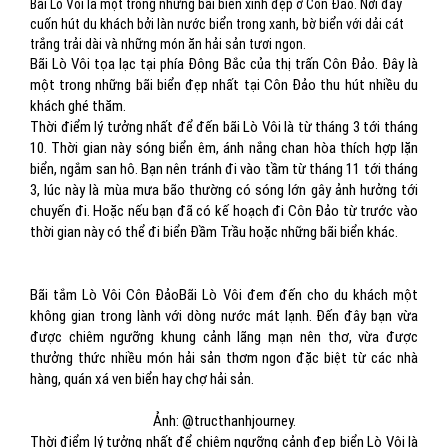
Bãi Lò Vôi là một trong những bãi biển xinh đẹp ở Côn Đảo. Nơi đây
cuốn hút du khách bởi làn nước biển trong xanh, bờ biển với dải cát
trắng trải dài và những món ăn hải sản tươi ngon.
Bãi Lò Vôi tọa lạc tại phía Đông Bắc của thị trấn Côn Đảo. Đây là
một trong những bãi biển đẹp nhất tại Côn Đảo thu hút nhiều du
khách ghé thăm.
Thời điểm lý tưởng nhất để đến bãi Lò Vôi là từ tháng 3 tới tháng
10. Thời gian này sóng biển êm, ánh nắng chan hòa thích hợp lặn
biển, ngắm san hô. Bạn nên tránh đi vào tầm từ tháng 11 tới tháng
3, lúc này là mùa mưa bão thường có sóng lớn gây ảnh hưởng tới
chuyến đi. Hoặc nếu bạn đã có kế hoạch đi Côn Đảo từ trước vào
thời gian này có thể đi biển Đầm Trầu hoặc những bãi biển khác.
Bãi tắm Lò Vôi Côn ĐảoBãi Lò Vôi đem đến cho du khách một
không gian trong lành với dòng nước mát lạnh. Đến đây bạn vừa
được chiêm ngưỡng khung cảnh lãng mạn nên thơ, vừa được
thưởng thức nhiều món hải sản thơm ngon đặc biệt từ các nhà
hàng, quán xá ven biển hay chợ hải sản.
Ảnh: @tructhanhjourney.
Thời điểm lý tưởng nhất để chiêm ngưỡng cảnh đẹp biển Lò Vôi là