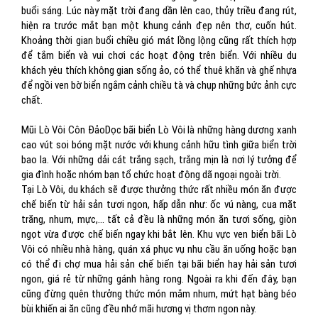
buổi sáng. Lúc này mặt trời đang dần lên cao, thủy triều đang rút,
hiện ra trước mắt bạn một khung cảnh đẹp nên thơ, cuốn hút.
Khoảng thời gian buổi chiều gió mát lồng lộng cũng rất thích hợp
để tắm biển và vui chơi các hoạt động trên biển. Với nhiều du
khách yêu thích không gian sống ảo, có thể thuê khăn và ghế nhựa
để ngồi ven bờ biển ngắm cảnh chiều tà và chụp những bức ảnh cực
chất.
Mũi Lò Vôi Côn ĐảoDọc bãi biển Lò Vôi là những hàng dương xanh
cao vút soi bóng mặt nước với khung cảnh hữu tình giữa biển trời
bao la. Với những dải cát trắng sạch, trắng mịn là nơi lý tưởng để
gia đình hoặc nhóm bạn tổ chức hoạt động dã ngoại ngoài trời.
Tại Lò Vôi, du khách sẽ được thưởng thức rất nhiều món ăn được
chế biến từ hải sản tươi ngon, hấp dẫn như: ốc vú nàng, cua mặt
trăng, nhum, mực,… tất cả đều là những món ăn tươi sống, giòn
ngọt vừa được chế biến ngay khi bắt lên. Khu vực ven biển bãi Lò
Vôi có nhiều nhà hàng, quán xá phục vụ nhu cầu ăn uống hoặc bạn
có thể đi chợ mua hải sản chế biến tại bãi biển hay hải sản tươi
ngon, giá rẻ từ những gánh hàng rong. Ngoài ra khi đến đây, bạn
cũng đừng quên thưởng thức món mắm nhum, mứt hạt bàng béo
bùi khiến ai ăn cũng đều nhớ mãi hương vị thơm ngon này.