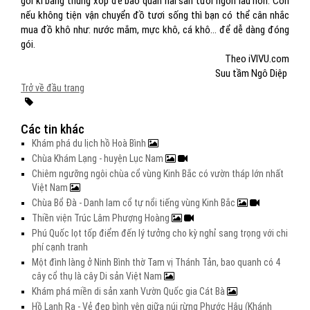
gói kĩ bằng thùng xốp để bảo quản hải sản tươi ngon lâu hơn. Còn
nếu không tiện vận chuyển đồ tươi sống thì bạn có thể cân nhắc
mua đồ khô như: nước mắm, mực khô, cá khô… để dễ dàng đóng
gói.
Theo iVIVU.com
Suu tầm Ngô Diệp
Trở về đầu trang
Các tin khác
Khám phá du lịch hồ Hoà Bình
Chùa Khám Lạng - huyện Lục Nam
Chiêm ngưỡng ngôi chùa cổ vùng Kinh Bắc có vườn tháp lớn nhất
Việt Nam
Chùa Bổ Đà - Danh lam cổ tự nổi tiếng vùng Kinh Bắc
Thiền viện Trúc Lâm Phượng Hoàng
Phú Quốc lọt tốp điểm đến lý tưởng cho kỳ nghỉ sang trọng với chi
phí cạnh tranh
Một đình làng ở Ninh Bình thờ Tam vị Thánh Tản, bao quanh có 4
cây cổ thụ là cây Di sản Việt Nam
Khám phá miền di sản xanh Vườn Quốc gia Cát Bà
Hồ Lanh Ra - Vẻ đẹp bình yên giữa núi rừng Phước Hậu (Khánh