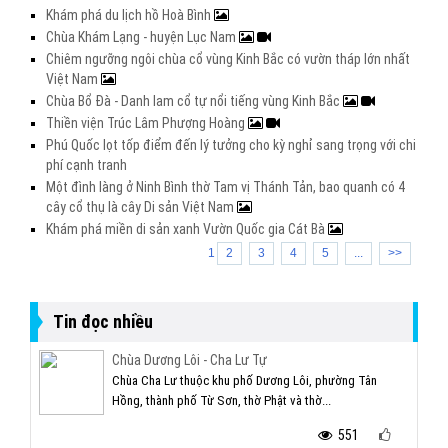
Khám phá du lịch hồ Hoà Bình
Chùa Khám Lạng - huyện Lục Nam
Chiêm ngưỡng ngôi chùa cổ vùng Kinh Bắc có vườn tháp lớn nhất
Việt Nam
Chùa Bổ Đà - Danh lam cổ tự nổi tiếng vùng Kinh Bắc
Thiền viện Trúc Lâm Phượng Hoàng
Phú Quốc lọt tốp điểm đến lý tưởng cho kỳ nghỉ sang trọng với chi
phí cạnh tranh
Một đình làng ở Ninh Bình thờ Tam vị Thánh Tản, bao quanh có 4
cây cổ thụ là cây Di sản Việt Nam
Khám phá miền di sản xanh Vườn Quốc gia Cát Bà
1
2
3
4
5
...
>>
Tin đọc nhiều
Chùa Dương Lôi - Cha Lư Tự
Chùa Cha Lư thuộc khu phố Dương Lôi, phường Tân
Hồng, thành phố Từ Sơn, thờ Phật và thờ...
551