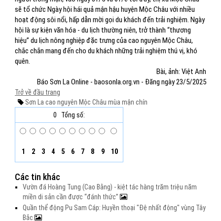
sẽ tổ chức Ngày hội hái quả mận hậu huyện Mộc Châu với nhiều
hoạt động sôi nổi, hấp dẫn mời gọi du khách đến trải nghiệm. Ngày
hội là sự kiện văn hóa - du lịch thường niên, trở thành “thương
hiệu” du lịch nông nghiệp đặc trưng của cao nguyên Mộc Châu,
chắc chắn mang đến cho du khách những trải nghiệm thú vị, khó
quên.
Bài, ảnh: Việt Anh
Báo Sơn La Online - baosonla.org.vn - Đăng ngày 23/5/2025
Trở về đầu trang
Sơn La
cao nguyên Mộc Châu
mùa mận chín
0
Tổng số:
1
2
3
4
5
6
7
8
9
10
Các tin khác
Vườn đá Hoàng Tung (Cao Bằng) - kiệt tác hàng trăm triệu năm
miền di sản cần được “đánh thức”
Quần thể động Pu Sam Cáp: Huyền thoại "Đệ nhất động" vùng Tây
Bắc