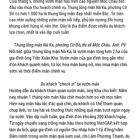
Cuối tháng 5, những vườn mận hậu trên cao nguyên Mộc Châu bắt
đầu vào mùa thu hoạch chính vụ.Thung lũng mận Nà Ka, phường Cờ
Đỏ có hơn 1.000 ha là thung lũng mận đẹp nhất miền Bắc. Từ trên
cao nhìn xuống những vườn mận nối tiếp, phủ kín nương đồi trong
khung cảnh hùng vĩ, nên thơ. Đây là địa điểm được nhiều du khách
lựa chọn, nhất là vào dịp cuối tuần.
Thung lũng mận Nà Ka, phường Cờ Đỏ, thị xã Mộc Châu. Ảnh: PV
Nổi bật giữa thung lũng mận Nà Ka, là vườn mận rộng hơn 2 ha của
gia đình ông Trần Xuân Kha. Vườn mận của gia đình ông gần như
đón khách quanh năm, từ lúc hoa mận bung nở, vào mùa mận chín
sớm và thời điểm mận chính vụ.
Du khách “check in” tại vườn mận
Hướng dẫn du khách tham quan vườn mận, ông Kha cho biết: Năm
nay, nhuận 1 tháng nên mận hậu chín muộn hơn so với mọi năm.
Hiện nay, mận hậu lác đác quả chín, du khách có thể tham quan,
chụp ảnh, tự tay hái và thưởng thức những quả mận tươi ngon ngay
tại vườn. Vào dịp cuối tuần, gia đình đón khoảng 200 khách/ngày.
Từ ngày chuyển sang trồng mận hậu theo hướng VietGAP, kết hợp
làm du lịch, giúp gia đình có nguồn thu nhập hơn 1 tỷ đồng/năm.
Đắm mình trong vườn mận quả xum xuê, chị Lâm Phương Thanh, du