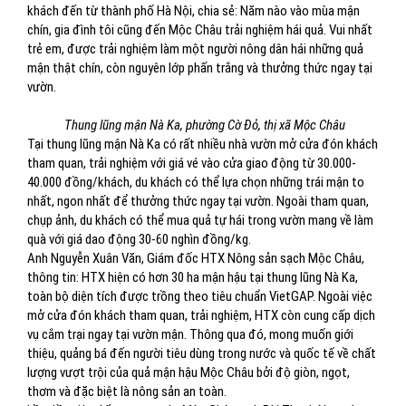
khách đến từ thành phố Hà Nội, chia sẻ: Năm nào vào mùa mận
chín, gia đình tôi cũng đến Mộc Châu trải nghiệm hái quả. Vui nhất
trẻ em, được trải nghiệm làm một người nông dân hái những quả
mận thật chín, còn nguyên lớp phấn trắng và thưởng thức ngay tại
vườn.
Thung lũng mận Nà Ka, phường Cờ Đỏ, thị xã Mộc Châu
Tại thung lũng mận Nà Ka có rất nhiều nhà vườn mở cửa đón khách
tham quan, trải nghiệm với giá vé vào cửa giao động từ 30.000-
40.000 đồng/khách, du khách có thể lựa chọn những trái mận to
nhất, ngon nhất để thưởng thức ngay tại vườn. Ngoài tham quan,
chụp ảnh, du khách có thể mua quả tự hái trong vườn mang về làm
quà với giá dao động 30-60 nghìn đồng/kg.
Anh Nguyễn Xuân Văn, Giám đốc HTX Nông sản sạch Mộc Châu,
thông tin: HTX hiện có hơn 30 ha mận hậu tại thung lũng Nà Ka,
toàn bộ diện tích được trồng theo tiêu chuẩn VietGAP. Ngoài việc
mở cửa đón khách tham quan, trải nghiệm, HTX còn cung cấp dịch
vụ cắm trại ngay tại vườn mận. Thông qua đó, mong muốn giới
thiệu, quảng bá đến người tiêu dùng trong nước và quốc tế về chất
lượng vượt trội của quả mận hậu Mộc Châu bởi độ giòn, ngọt,
thơm và đặc biệt là nông sản an toàn.