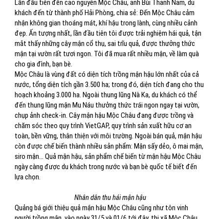
Lần đầu tiên đến cao nguyên Mộc Châu, anh Bùi Thanh Nam, du
khách đến từ thành phố Hải Phòng, chia sẻ: Đến Mộc Châu cảm
nhận không gian thoáng mát, khí hậu trong lành, cùng nhiều cảnh
đẹp. Ấn tượng nhất, lần đầu tiên tôi được trải nghiệm hái quả, tận
mắt thấy những cây mận cổ thụ, sai trĩu quả, được thưởng thức
mận tại vườn rất tươi ngon. Tôi đã mua rất nhiều mận, về làm quà
cho gia đình, bạn bè.
Mộc Châu là vùng đất có diện tích trồng mận hậu lớn nhất của cả
nước, tổng diện tích gần 3.500 ha; trong đó, diện tích đang cho thu
hoạch khoảng 3.000 ha. Ngoài thung lũng Nà Ka, du khách có thể
đến thung lũng mận Mu Náu thưởng thức trái ngon ngay tại vườn,
chụp ảnh check-in. Cây mận hậu Mộc Châu đang được trồng và
chăm sóc theo quy trình VietGAP, quy trình sản xuất hữu cơ an
toàn, bền vững, thân thiện với môi trường. Ngoài bán quả, mận hậu
còn được chế biến thành nhiều sản phẩm: Mận sấy dẻo, ô mai mận,
siro mận… Quả mận hậu, sản phẩm chế biến từ mận hậu Mộc Châu
ngày càng được du khách trong nước và bạn bè quốc tế biết đến
lựa chọn.
Nhân dân thu hái mận hậu
Quảng bá giới thiệu quả mận hậu Mộc Châu cũng như tôn vinh
người trồng mận, vào ngày 31/5 và 01/6 tới đây, thị xã Mộc Châu