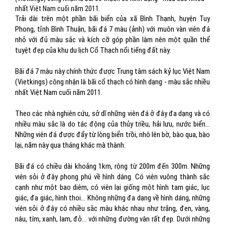
nhất Việt Nam cuối năm 2011.
Trải dài trên một phần bãi biển của xã Bình Thạnh, huyện Tuy
Phong, tỉnh Bình Thuận, bãi đá 7 màu (ảnh) với muôn vàn viên đá
nhỏ với đủ màu sắc và kích cỡ góp phần làm nên một quần thể
tuyệt đẹp của khu du lịch Cổ Thạch nổi tiếng đất này.
Bãi đá 7 màu này chính thức được Trung tâm sách kỷ lục Việt Nam
(Vietkings) công nhận là bãi cổ thạch có hình dạng - màu sắc nhiều
nhất Việt Nam cuối năm 2011.
Theo các nhà nghiên cứu, sở dĩ những viên đá ở đây đa dạng và có
nhiều màu sắc là do tác động của thủy triều, hải lưu, nước biển…
Những viên đá được đẩy từ lòng biển trồi, nhô lên bờ, bào qua, bào
lại, năm này qua tháng khác mà thành.
Bãi đá có chiều dài khoảng 1km, rộng từ 200m đến 300m. Những
viên sỏi ở đây phong phú về hình dáng. Có viên vuông thành sắc
cạnh như một bao diêm, có viên lại giống một hình tam giác, lục
giác, đa giác, hình thoi... Không những đa dạng về hình dáng, những
viên sỏi ở đây có nhiều sắc màu khác nhau như trắng, đen, vàng,
nâu, tím, xanh, lam, đỏ... với những đường vân rất đẹp. Dưới những