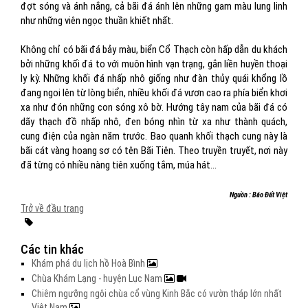
đợt sóng và ánh nắng, cả bãi đá ánh lên những gam màu lung linh
như những viên ngọc thuần khiết nhất.
Không chỉ có bãi đá bảy màu, biển Cổ Thạch còn hấp dẫn du khách
bởi những khối đá to với muôn hình vạn trạng, gắn liền huyền thoại
ly kỳ. Những khối đá nhấp nhô giống như đàn thủy quái khổng lồ
đang ngoi lên từ lòng biển, nhiều khối đá vươn cao ra phía biển khơi
xa như đón những con sóng xô bờ. Hướng tây nam của bãi đá có
dãy thạch đồ nhấp nhô, đen bóng nhìn từ xa như thành quách,
cung điện của ngàn năm trước. Bao quanh khối thạch cung này là
bãi cát vàng hoang sơ có tên Bãi Tiên. Theo truyền truyết, nơi này
đã từng có nhiều nàng tiên xuống tắm, múa hát...
Nguồn : Báo Đất Việt
Trở về đầu trang
Các tin khác
Khám phá du lịch hồ Hoà Bình
Chùa Khám Lạng - huyện Lục Nam
Chiêm ngưỡng ngôi chùa cổ vùng Kinh Bắc có vườn tháp lớn nhất
Việt Nam