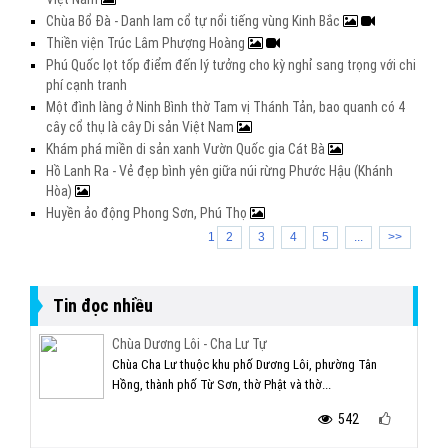
Chùa Bổ Đà - Danh lam cổ tự nổi tiếng vùng Kinh Bắc
Thiền viện Trúc Lâm Phượng Hoàng
Phú Quốc lọt tốp điểm đến lý tưởng cho kỳ nghỉ sang trọng với chi
phí cạnh tranh
Một đình làng ở Ninh Bình thờ Tam vị Thánh Tản, bao quanh có 4
cây cổ thụ là cây Di sản Việt Nam
Khám phá miền di sản xanh Vườn Quốc gia Cát Bà
Hồ Lanh Ra - Vẻ đẹp bình yên giữa núi rừng Phước Hậu (Khánh
Hòa)
Huyền ảo động Phong Sơn, Phú Thọ
1
2
3
4
5
...
>>
Tin đọc nhiều
Chùa Dương Lôi - Cha Lư Tự
Chùa Cha Lư thuộc khu phố Dương Lôi, phường Tân
Hồng, thành phố Từ Sơn, thờ Phật và thờ...
542