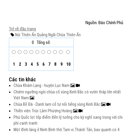
Nguồn: Báo Chính Phủ
Trở về đầu trang
Núi Thiên Ấn
Quảng Ngãi
Chùa Thiên Ấn
0
Tổng số:
1
2
3
4
5
6
7
8
9
10
Các tin khác
Chùa Khám Lạng - huyện Lục Nam
Chiêm ngưỡng ngôi chùa cổ vùng Kinh Bắc có vườn tháp lớn nhất
Việt Nam
Chùa Bổ Đà - Danh lam cổ tự nổi tiếng vùng Kinh Bắc
Thiền viện Trúc Lâm Phượng Hoàng
Phú Quốc lọt tốp điểm đến lý tưởng cho kỳ nghỉ sang trọng với chi
phí cạnh tranh
Một đình làng ở Ninh Bình thờ Tam vị Thánh Tản, bao quanh có 4