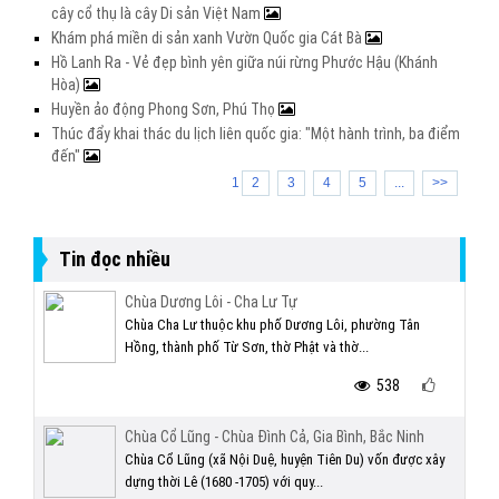
cây cổ thụ là cây Di sản Việt Nam
Khám phá miền di sản xanh Vườn Quốc gia Cát Bà
Hồ Lanh Ra - Vẻ đẹp bình yên giữa núi rừng Phước Hậu (Khánh
Hòa)
Huyền ảo động Phong Sơn, Phú Thọ
Thúc đẩy khai thác du lịch liên quốc gia: "Một hành trình, ba điểm
đến"
1
2
3
4
5
...
>>
Tin đọc nhiều
Chùa Dương Lôi - Cha Lư Tự
Chùa Cha Lư thuộc khu phố Dương Lôi, phường Tân
Hồng, thành phố Từ Sơn, thờ Phật và thờ...
538
Chùa Cổ Lũng - Chùa Đình Cả, Gia Bình, Bắc Ninh
Chùa Cổ Lũng (xã Nội Duệ, huyện Tiên Du) vốn được xây
dựng thời Lê (1680 -1705) với quy...