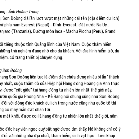
ng - Ảnh Hoàng Trung
iới, Sơn Đoòng đã lần lượt vượt mặt những cái tên (địa điểm du lịch)
ứ phía nam Everest (Nepal) - Đỉnh Everest, đất nước Na Uy...
njaro (Tanzania), Đường mòn Inca - Machu Picchu (Peru), Grand
ổi tiếng thuộc tỉnh Quảng Bình của Việt Nam. Cuộc thám hiểm
hững trải nghiệm đáng nhớ cho du khách. Với địa hình hiểm trở, du
iệm, có trang thiết bị chuyên dụng.
 Sơn Đoòng
 hang Sơn Đoòng liên tục là điểm đến chứa đựng nhiều bí ẩn "thách
đây nhất, cuộc thăm dò của Hiệp hội Hang động Hoàng gia Anh thực
vị được "cất giấu" tại hang động tự nhiên lớn nhất thế giới này.
 vườn quốc gia Phong Nha – Kẻ Bàng nói chung cũng như Sơn Đoòng
òn đối với đông đảo khách du lịch trong nước cũng như quốc tế thì
ng có may mắn đặt chân tới.
u mét khối, được coi là hang động tự nhiên lớn nhất thế giới, nằm
c đắc hay viên ngọc quý bất ngờ được tìm thấy. Nó không chỉ có ý
g đối với những nhà địa chất, thám hiểm, sinh vật học… trên khắp