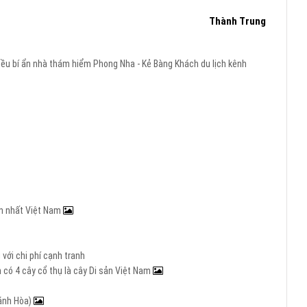
Thành Trung
ều bí ẩn
nhà thám hiểm
Phong Nha - Kẻ Bàng
Khách du lịch
kênh
ớn nhất Việt Nam
với chi phí cạnh tranh
 có 4 cây cổ thụ là cây Di sản Việt Nam
hánh Hòa)