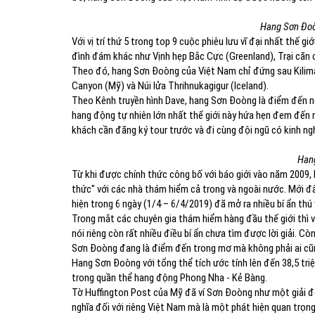
Hang Sơn Đoò
Với vị trí thứ 5 trong top 9 cuộc phiêu lưu vĩ đại nhất thế g
đình đám khác như Vịnh hẹp Bắc Cực (Greenland), Trại căn c
Theo đó, hang Sơn Đoòng của Việt Nam chỉ đứng sau Kilima
Canyon (Mỹ) và Núi lửa Thrihnukagigur (Iceland).
Theo Kênh truyền hình Dave, hang Sơn Đoòng là điểm đến n
hang động tự nhiên lớn nhất thế giới này hứa hẹn đem đến n
khách cần đăng ký tour trước và đi cùng đội ngũ có kinh ngh
Hang
Từ khi được chính thức công bố với báo giới vào năm 2009,
thức" với các nhà thám hiểm cả trong và ngoài nước. Mới 
hiện trong 6 ngày (1/4 – 6/4/2019) đã mở ra nhiều bí ẩn thú 
Trong mắt các chuyên gia thám hiểm hàng đầu thế giới thì
nói riêng còn rất nhiều điều bí ẩn chưa tìm được lời giải. C
Sơn Đoòng đang là điểm đến trong mơ mà không phải ai cũ
Hang Sơn Đoòng với tổng thể tích ước tính lên đến 38,5 triệ
trong quần thể hang động Phong Nha - Kẻ Bàng.
Tờ Huffington Post của Mỹ đã ví Sơn Đoòng như một giải độ
nghĩa đối với riêng Việt Nam mà là một phát hiện quan trọn