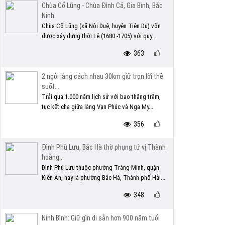
Chùa Cổ Lũng - Chùa Đình Cả, Gia Bình, Bắc
Ninh
Chùa Cổ Lũng (xã Nội Duệ, huyện Tiên Du) vốn
được xây dựng thời Lê (1680 -1705) với quy...
363
2 ngôi làng cách nhau 30km giữ trọn lời thề
suốt...
Trải qua 1.000 năm lịch sử với bao thăng trầm,
tục kết chạ giữa làng Vạn Phúc và Nga My...
356
Đình Phù Lưu, Bắc Hà thờ phụng tứ vị Thành
hoàng...
Đình Phù Lưu thuộc phường Tràng Minh, quận
Kiến An, nay là phường Bắc Hà, Thành phố Hải...
348
Ninh Bình: Giữ gìn di sản hơn 900 năm tuổi