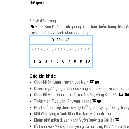
thế giới./.
Trở về đầu trang
Hang Sơn Đoòng
tỉnh quảng bình
thám hiểm hang động
đi
truyền hình Dave
bình chọn
xếp hạng
0
Tổng số:
1
2
3
4
5
6
7
8
9
10
Các tin khác
Chùa Khám Lạng - huyện Lục Nam
Chiêm ngưỡng ngôi chùa cổ vùng Kinh Bắc có vườn tháp l
Chùa Bổ Đà - Danh lam cổ tự nổi tiếng vùng Kinh Bắc
Thiền viện Trúc Lâm Phượng Hoàng
Phú Quốc lọt tốp điểm đến lý tưởng cho kỳ nghỉ sang trọng 
Một đình làng ở Ninh Bình thờ Tam vị Thánh Tản, bao quanh
Khám phá miền di sản xanh Vườn Quốc gia Cát Bà
Hồ Lanh Ra - Vẻ đẹp bình yên giữa núi rừng Phước Hậu (K