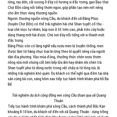
rừng, rau dớn, cải xoong ở đây có hương vị đặc trưng; gạo Bao thai
Chợ Đồn cũng nổi tiếng thơm ngon, góp phần tạo nên nét riêng
cho ẩm thực vùng thượng nguồn.
Ngược thượng nguồn sông Cầu, du khách đến xã Bằng Phúc
(huyện Chợ Đồn) có thể trải nghiệm hái chè Shan tuyết cổ thụ -
loại chè mọc tự nhiên, búp non ở tít trên cao, phải trèo cây hoặc
dùng thang mới hái được. Chè nơi đây nổi tiếng với vị thanh mát
đặc trưng.
Bằng Phúc còn có làng nghề nấu rượu men lá truyền thống; men
được làm từ hàng chục loại lá rừng theo bí quyết riêng của người
dân địa phương. Vào mùa đông, thưởng thức chén rượu thơm
nồng vừa mới chưng cất bên bếp lửa ấm hay nhâm nhi chén trà
Shan tuyết pha từ dòng nước trong vắt chảy ra từ lòng núi, là
những trải nghiệm khó quên. Du khách có thể nghỉ qua đêm tại nhà
sàn cùng bà con, sáng hôm sau tiếp tục hành trình khám phá hồ Ba
Bể.
Trải nghiệm du lịch cộng đồng ven sông Cầu đoạn qua xã Quang
Thuận
Tiếp tục hành trình khám phá sông Cầu, cách thành phố Bắc Kạn
khoảng 8-10 km, du khách sẽ đến với xã Quang Thuận - vùng trồng