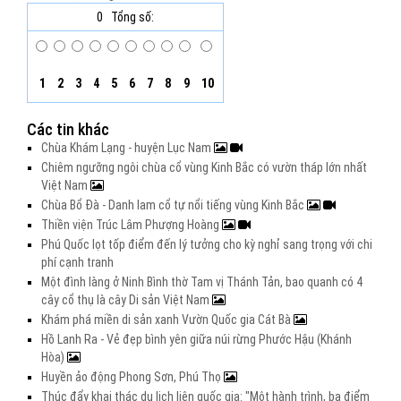
0
Tổng số:
1
2
3
4
5
6
7
8
9
10
Các tin khác
Chùa Khám Lạng - huyện Lục Nam
Chiêm ngưỡng ngôi chùa cổ vùng Kinh Bắc có vườn tháp lớn nhất
Việt Nam
Chùa Bổ Đà - Danh lam cổ tự nổi tiếng vùng Kinh Bắc
Thiền viện Trúc Lâm Phượng Hoàng
Phú Quốc lọt tốp điểm đến lý tưởng cho kỳ nghỉ sang trọng với chi
phí cạnh tranh
Một đình làng ở Ninh Bình thờ Tam vị Thánh Tản, bao quanh có 4
cây cổ thụ là cây Di sản Việt Nam
Khám phá miền di sản xanh Vườn Quốc gia Cát Bà
Hồ Lanh Ra - Vẻ đẹp bình yên giữa núi rừng Phước Hậu (Khánh
Hòa)
Huyền ảo động Phong Sơn, Phú Thọ
Thúc đẩy khai thác du lịch liên quốc gia: "Một hành trình, ba điểm