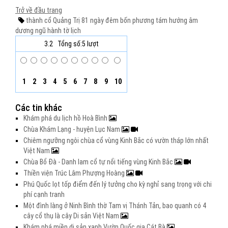
Trở về đầu trang
thành cổ Quảng Trị
81 ngày đêm
bốn phương
tám hướng
âm
dương ngũ hành
tờ lịch
3.2
Tổng số:5 lượt
1
2
3
4
5
6
7
8
9
10
Các tin khác
Khám phá du lịch hồ Hoà Bình
Chùa Khám Lạng - huyện Lục Nam
Chiêm ngưỡng ngôi chùa cổ vùng Kinh Bắc có vườn tháp lớn nhất
Việt Nam
Chùa Bổ Đà - Danh lam cổ tự nổi tiếng vùng Kinh Bắc
Thiền viện Trúc Lâm Phượng Hoàng
Phú Quốc lọt tốp điểm đến lý tưởng cho kỳ nghỉ sang trọng với chi
phí cạnh tranh
Một đình làng ở Ninh Bình thờ Tam vị Thánh Tản, bao quanh có 4
cây cổ thụ là cây Di sản Việt Nam
Khám phá miền di sản xanh Vườn Quốc gia Cát Bà