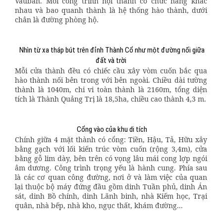
Vauban. Mỗi công trình nội thành có chức năng khác
nhau và bao quanh thành là hệ thống hào thành, dưới
chân là đường phòng hộ.
Nhìn từ xa tháp bút trên đỉnh Thành Cổ như một đường nối giữa
đất và trời
Mỗi cửa thành đều có chiếc cầu xây vòm cuốn bắc qua
hào thành nối bên trong với bên ngoài. Chiều dài tường
thành là 1040m, chi vi toàn thành là 2160m, tổng diện
tích là Thành Quảng Trị là 18,5ha, chiều cao thành 4,3 m.
Cổng vào của khu di tích
Chính giữa 4 mặt thành có cổng: Tiền, Hậu, Tả, Hữu xây
bằng gạch với lối kiến trúc vòm cuốn (rộng 3,4m), cửa
bằng gỗ lim dày, bên trên có vọng lâu mái cong lợp ngói
âm dương. Công trình trọng yếu là hành cung. Phía sau
là các cơ quan công đường, nơi ở và làm việc của quan
lại thuộc bộ máy đứng đầu gồm dinh Tuần phủ, dinh Án
sát, dinh Bồ chính, dinh Lãnh binh, nhà Kiếm học, Trại
quân, nhà bếp, nhà kho, ngục thất, khám đường...