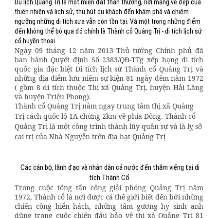
Du lịch Quảng Trị là một miền đất thân thương, nơi mang vẻ đẹp của
thiên nhiên và lịch sử, thu hút du khách đến khám phá và chiêm
ngưỡng những di tích xưa vẫn còn tồn tại. Và một trong những điểm
đến không thể bỏ qua đó chính là Thành cổ Quảng Trị - di tích lịch sử
cổ huyền thoại.
Ngày 09 tháng 12 năm 2013 Thủ tướng Chính phủ đã
ban hành Quyết định Số 2383/QĐ-TTg xếp hạng di tích
quốc gia đặc biệt Di tích lịch sử Thành cổ Quảng Trị và
những địa điểm lưu niệm sự kiện 81 ngày đêm năm 1972
( gồm 8 di tích thuộc Thị xã Quảng Trị, huyện Hải Lăng
và huyện Triệu Phong).
Thành cổ Quảng Trị nằm ngay trung tâm thị xã Quảng
Trị cách quốc lộ 1A chừng 2km về phía Ðông. Thành cổ
Quảng Trị là một công trình thành lũy quân sự và là lỵ sở
cai trị của Nhà Nguyễn trên địa hạt Quảng Trị
Các cán bộ, lãnh đạo và nhân dân cả nước đến thăm viếng tại di
tích Thành Cổ
Trong cuộc tổng tấn công giải phóng Quảng Trị năm
1972, Thành cổ là nơi được cả thế giới biết đến bởi những
chiến công hiển hách, những tấm gương hy sinh anh
dũng trong cuộc chiến đấu bảo vệ thị xã Quảng Trị 81