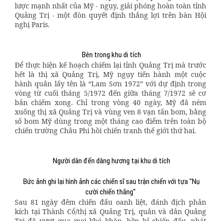
lược mạnh nhất của Mỹ - ngụy, giải phóng hoàn toàn tỉnh
Quảng Trị - một đòn quyết định thắng lợi trên bàn Hội
nghị Paris.
Bên trong khu di tích
Ðể thực hiện kế hoạch chiếm lại tỉnh Quảng Trị mà trước
hết là thị xã Quảng Trị, Mỹ ngụy tiến hành một cuộc
hành quân lấy tên là “Lam Sơn 1972” với dự định trong
vòng từ cuối tháng 5/1972 đến giữa tháng 7/1972 sẽ cơ
bản chiếm xong. Chỉ trong vòng 40 ngày, Mỹ đã ném
xuống thị xã Quảng Trị và vùng ven 8 vạn tấn bom, bằng
số bom Mỹ dùng trong một tháng cao điểm trên toàn bộ
chiến trường Châu Phi hồi chiến tranh thế giới thứ hai.
Người dân đến dâng hương tại khu di tích
Bức ảnh ghi lại hình ảnh các chiến sĩ sau trận chiến với tựa "Nụ
cười chiến thắng"
Sau 81 ngày đêm chiến đấu oanh liệt, đánh địch phản
kích tại Thành Cổ/thị xã Quảng Trị, quân và dân Quảng
Trị đã vượt qua mọi khó khăn, bền bỉ chiến đấu, phát