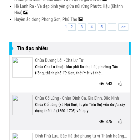
Hồ Lanh Ra - Vẻ đẹp bình yên giữa núi rừng Phước Hậu (Khánh
Hòa)
Huyền ảo động Phong Sơn, Phú Thọ
1
2
3
4
5
...
>>
Tin đọc nhiều
Chùa Dương Lôi - Cha Lư Tự
Chùa Cha Lư thuộc khu phố Dương Lôi, phường Tân
Hồng, thành phố Từ Sơn, thờ Phật và thờ...
543
Chùa Cổ Lũng - Chùa Đình Cả, Gia Bình, Bắc Ninh
Chùa Cổ Lũng (xã Nội Duệ, huyện Tiên Du) vốn được xây
dựng thời Lê (1680 -1705) với quy...
375
Đình Phù Lưu, Bắc Hà thờ phụng tứ vị Thành hoàng...