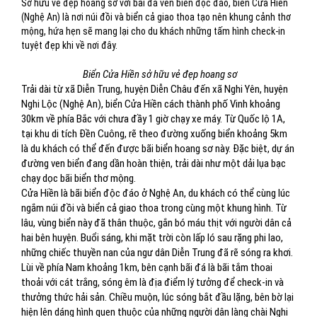
Sở hữu vẻ đẹp hoang sơ với bãi đá ven biển độc đáo, biển Cửa Hiền
(Nghệ An) là nơi núi đồi và biển cả giao thoa tạo nên khung cảnh thơ
mộng, hứa hẹn sẽ mang lại cho du khách những tấm hình check-in
tuyệt đẹp khi về nơi đây.
Biển Cửa Hiền sở hữu vẻ đẹp hoang sơ
Trải dài từ xã Diễn Trung, huyện Diễn Châu đến xã Nghi Yên, huyện
Nghi Lộc (Nghệ An), biển Cửa Hiền cách thành phố Vinh khoảng
30km về phía Bắc với chưa đầy 1 giờ chạy xe máy. Từ Quốc lộ 1A,
tại khu di tích Đền Cuông, rẽ theo đường xuống biển khoảng 5km
là du khách có thể đến được bãi biển hoang sơ này. Đặc biệt, dự án
đường ven biển đang dần hoàn thiện, trải dài như một dải lụa bạc
chạy dọc bãi biển thơ mộng.
Cửa Hiền là bãi biển độc đáo ở Nghệ An, du khách có thể cùng lúc
ngắm núi đồi và biển cả giao thoa trong cùng một khung hình. Từ
lâu, vùng biển này đã thân thuộc, gắn bó máu thịt với người dân cả
hai bên huyện. Buổi sáng, khi mặt trời còn lấp ló sau rặng phi lao,
những chiếc thuyền nan của ngư dân Diễn Trung đã rẽ sóng ra khơi.
Lùi về phía Nam khoảng 1km, bên cạnh bãi đá là bãi tắm thoai
thoải với cát trắng, sóng êm là địa điểm lý tưởng để check-in và
thưởng thức hải sản. Chiều muộn, lúc sóng bắt đầu lặng, bên bờ lại
hiện lên dáng hình quen thuộc của những người dân làng chài Nghi