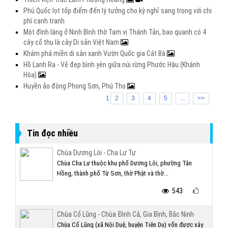
Phú Quốc lọt tốp điểm đến lý tưởng cho kỳ nghỉ sang trọng với chi
phí cạnh tranh
Một đình làng ở Ninh Bình thờ Tam vị Thánh Tản, bao quanh có 4
cây cổ thụ là cây Di sản Việt Nam
Khám phá miền di sản xanh Vườn Quốc gia Cát Bà
Hồ Lanh Ra - Vẻ đẹp bình yên giữa núi rừng Phước Hậu (Khánh
Hòa)
Huyền ảo động Phong Sơn, Phú Thọ
1
2
3
4
5
...
>>
Tin đọc nhiều
Chùa Dương Lôi - Cha Lư Tự
Chùa Cha Lư thuộc khu phố Dương Lôi, phường Tân
Hồng, thành phố Từ Sơn, thờ Phật và thờ...
543
Chùa Cổ Lũng - Chùa Đình Cả, Gia Bình, Bắc Ninh
Chùa Cổ Lũng (xã Nội Duệ, huyện Tiên Du) vốn được xây