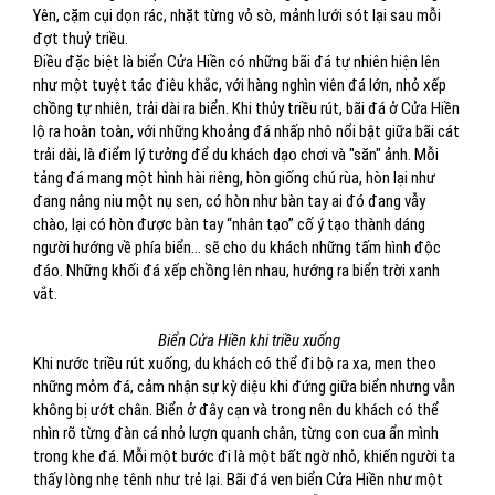
Yên, cặm cụi dọn rác, nhặt từng vỏ sò, mảnh lưới sót lại sau mỗi
đợt thuỷ triều.
Điều đặc biệt là biển Cửa Hiền có những bãi đá tự nhiên hiện lên
như một tuyệt tác điêu khắc, với hàng nghìn viên đá lớn, nhỏ xếp
chồng tự nhiên, trải dài ra biển. Khi thủy triều rút, bãi đá ở Cửa Hiền
lộ ra hoàn toàn, với những khoảng đá nhấp nhô nổi bật giữa bãi cát
trải dài, là điểm lý tưởng để du khách dạo chơi và "săn" ảnh. Mỗi
tảng đá mang một hình hài riêng, hòn giống chú rùa, hòn lại như
đang nâng niu một nụ sen, có hòn như bàn tay ai đó đang vẫy
chào, lại có hòn được bàn tay “nhân tạo” cố ý tạo thành dáng
người hướng về phía biển… sẽ cho du khách những tấm hình độc
đáo. Những khối đá xếp chồng lên nhau, hướng ra biển trời xanh
vắt.
Biển Cửa Hiền khi triều xuống
Khi nước triều rút xuống, du khách có thể đi bộ ra xa, men theo
những mỏm đá, cảm nhận sự kỳ diệu khi đứng giữa biển nhưng vẫn
không bị ướt chân. Biển ở đây cạn và trong nên du khách có thể
nhìn rõ từng đàn cá nhỏ lượn quanh chân, từng con cua ẩn mình
trong khe đá. Mỗi một bước đi là một bất ngờ nhỏ, khiến người ta
thấy lòng nhẹ tênh như trẻ lại. Bãi đá ven biển Cửa Hiền như một