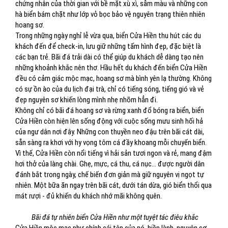
chứng nhân của thời gian với bề mặt xù xì, sẫm màu và những con
hà biển bám chặt như lớp vỏ bọc bảo vệ nguyên trạng thiên nhiên
hoang sơ.
Trong những ngày nghỉ lễ vừa qua, biển Cửa Hiền thu hút các du
khách đến để check-in, lưu giữ những tấm hình đẹp, đặc biệt là
các bạn trẻ. Bãi đá trải dài có thể giúp du khách dễ dàng tạo nên
những khoảnh khắc nên thơ. Hầu hết du khách đến biển Cửa Hiền
đều có cảm giác mộc mạc, hoang sơ mà bình yên lạ thường. Không
có sự ồn ào của du lịch đại trà, chỉ có tiếng sóng, tiếng gió và vẻ
đẹp nguyên sơ khiến lòng mình nhẹ nhõm hẳn đi.
Không chỉ có bãi đá hoang sơ và rừng xanh đổ bóng ra biển, biển
Cửa Hiền còn hiện lên sống động với cuộc sống mưu sinh hối hả
của ngư dân nơi đây. Những con thuyền neo đậu trên bãi cát dài,
sẵn sàng ra khơi với hy vọng tôm cá đầy khoang mỗi chuyến biển.
Vì thế, Cửa Hiền còn nổi tiếng vì hải sản tươi ngon và rẻ, mang đậm
hơi thở của làng chài. Ghẹ, mực, cá thu, cá nục… được người dân
đánh bắt trong ngày, chế biến đơn giản mà giữ nguyên vị ngọt tự
nhiên. Một bữa ăn ngay trên bãi cát, dưới tán dừa, gió biển thổi qua
mát rượi - đủ khiến du khách nhớ mãi không quên.
Bãi đá tự nhiên biển Cửa Hiền như một tuyệt tác điêu khắc