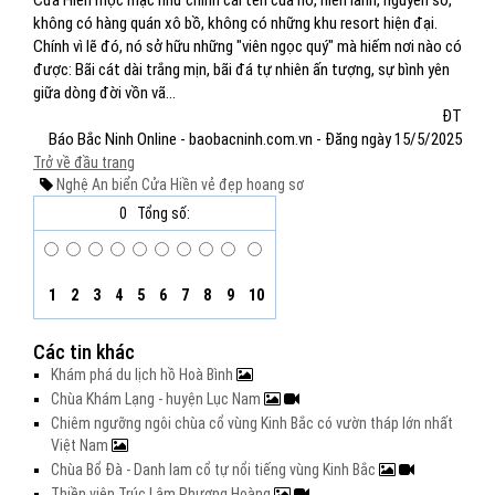
Cửa Hiền mộc mạc như chính cái tên của nó, hiền lành, nguyên sơ,
không có hàng quán xô bồ, không có những khu resort hiện đại.
Chính vì lẽ đó, nó sở hữu những "viên ngọc quý" mà hiếm nơi nào có
được: Bãi cát dài trắng mịn, bãi đá tự nhiên ấn tượng, sự bình yên
giữa dòng đời vồn vã…
ĐT
Báo Bắc Ninh Online - baobacninh.com.vn - Đăng ngày 15/5/2025
Trở về đầu trang
Nghệ An
biển Cửa Hiền
vẻ đẹp hoang sơ
0
Tổng số:
1
2
3
4
5
6
7
8
9
10
Các tin khác
Khám phá du lịch hồ Hoà Bình
Chùa Khám Lạng - huyện Lục Nam
Chiêm ngưỡng ngôi chùa cổ vùng Kinh Bắc có vườn tháp lớn nhất
Việt Nam
Chùa Bổ Đà - Danh lam cổ tự nổi tiếng vùng Kinh Bắc
Thiền viện Trúc Lâm Phượng Hoàng