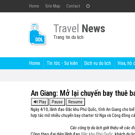
Home
Site Map
Contact
Travel
News
Trang tin du lịch
Home
Tin tức - Sự kiện
Dịch vụ du lịch
Visa, hộ 
An Giang: Mở lại chuyến bay thuê 
Ngày 4/10, lãnh đạo Đặc khu Phú Quốc, tỉnh An Giang cho biết
hợp tác mở nhiều chuyến bay charter từ Nga và Cộng đồng c
Các công ty du lịch giới thiệu về các
Cũng theo đại diện lãnh đạo
Đặc khu Phú Quốc
, khách du l