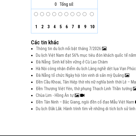
0
Tổng số:
1
2
3
4
5
6
7
8
9
10
Các tin khác
Thông tin du lịch nổi bật tháng 7/2026
Du lịch Việt Nam đạt 56% mục tiêu đón khách quốc tế nă
Đà Nẵng: Sinh kế bền vững ở Cù Lao Chàm
Hà Nội công nhận điểm du lịch Làng nghề dệt lụa Vạn Phúc
Đà Nẵng tổ chức Ngày hội tôn vinh di sản mỳ Quảng
Đền Cầu Khoai, Tân Hiệp thờ nhị nữ nghĩa binh thời Lê – M
Đền Thượng Việt Yên, thờ phụng Thạch Linh Thần tướng
Chùa Lim - Hồng Ân tự
Đền Tân Ninh – Bắc Giang, ngôi đền cổ đạo Mẫu Việt Nam
Du lịch Đắk Lắk: Hành trình tìm về những di tích lịch sử lin