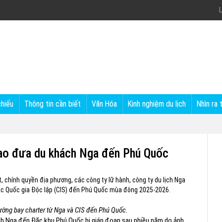
L
chiếu
Thông tin cần biết
Văn Hóa
Kinh nghiệm du lịch
Nhìn ra 
bao đưa du khách Nga đến Phú Quốc
, chính quyền địa phương, các công ty lữ hành, công ty du lịch Nga
ác Quốc gia Độc lập (CIS) đến Phú Quốc mùa đông 2025-2026.
 đường bay charter từ Nga và CIS đến Phú Quốc.
ịch Nga đến Đặc khu Phú Quốc bị gián đoạn sau nhiều năm do ảnh