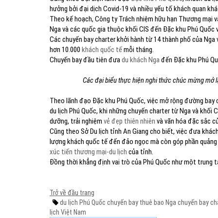
hưởng bởi đại dịch Covid-19 và nhiều yếu tố khách quan khá
Theo kế hoạch, Công ty Trách nhiệm hữu hạn Thương mại và 
Nga và các quốc gia thuộc khối CIS đến Đặc khu Phú Quốc 
Các chuyến bay charter khởi hành từ 14 thành phố của Nga 
hơn 10.000
khách quốc tế
mỗi tháng.
Chuyến bay đầu tiên đưa
du khách Nga
đến Đặc khu Phú Quố
Các đại biểu thực hiện nghi thức chúc mừng mở 
Theo lãnh đạo Đặc khu Phú Quốc, việc mở rộng đường bay c
du lịch Phú Quốc, khi những chuyến charter từ Nga và khối C
dưỡng, trải nghiệm
vẻ đẹp thiên nhiên
và văn hóa đặc sắc c
Cũng theo Sở Du lịch tỉnh An Giang cho biết, việc đưa khác
lượng khách quốc tế đến đảo ngọc mà còn góp phần quảng 
xúc tiến thương mại-du lịch
của tỉnh.
Đồng thời khẳng định vai trò của Phú Quốc như một trung t
Trở về đầu trang
du lịch Phú Quốc
chuyến bay thuê bao Nga
chuyến bay ch
lịch Việt Nam