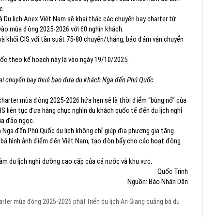
c.
Du lịch Anex Việt Nam sẽ khai thác các chuyến bay charter từ
vào mùa đông 2025-2026 với 60 nghìn khách.
và khối CIS với tần suất 75-80 chuyến/tháng, bảo đảm vận chuyển
c theo kế hoạch này là vào ngày 19/10/2025.
lại chuyến bay thuê bao đưa du khách Nga đến Phú Quốc.
harter mùa đông 2025-2026 hứa hẹn sẽ là thời điểm “bùng nổ” của
IS liên tục đưa hàng chục nghìn du khách quốc tế đến du lịch nghỉ
ủa đảo ngọc.
h Nga đến Phú Quốc du lịch không chỉ giúp địa phương gia tăng
bá hình ảnh điểm đến Việt Nam, tạo đòn bẩy cho các hoạt động
âm du lịch nghỉ dưỡng cao cấp của cả nước và khu vực.
Quốc Trinh
Nguồn: Báo Nhân Dân
arter mùa đông 2025-2026
phát triển du lịch An Giang
quảng bá du