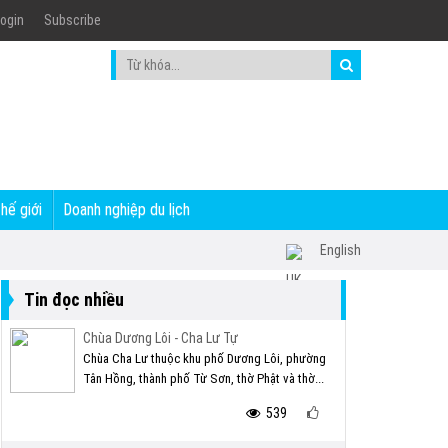
ogin
Subscribe
thế giới
Doanh nghiệp du lịch
English
Tin đọc nhiều
Chùa Dương Lôi - Cha Lư Tự
Chùa Cha Lư thuộc khu phố Dương Lôi, phường
Tân Hồng, thành phố Từ Sơn, thờ Phật và thờ...
539