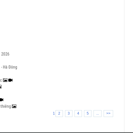
m 2026
 - Hà Đông
ạc
h thiêng
1
2
3
4
5
...
>>