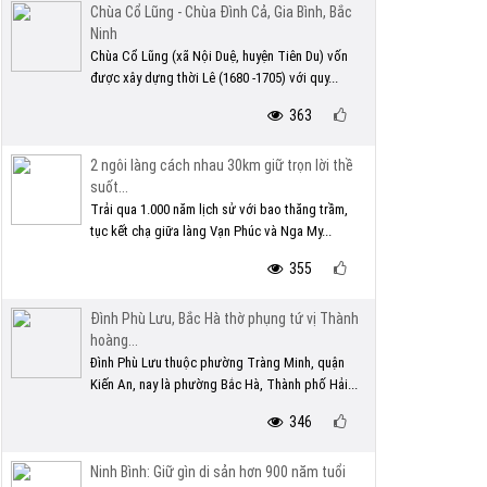
Chùa Cổ Lũng - Chùa Đình Cả, Gia Bình, Bắc
Ninh
Chùa Cổ Lũng (xã Nội Duệ, huyện Tiên Du) vốn
được xây dựng thời Lê (1680 -1705) với quy...
363
2 ngôi làng cách nhau 30km giữ trọn lời thề
suốt...
Trải qua 1.000 năm lịch sử với bao thăng trầm,
tục kết chạ giữa làng Vạn Phúc và Nga My...
355
Đình Phù Lưu, Bắc Hà thờ phụng tứ vị Thành
hoàng...
Đình Phù Lưu thuộc phường Tràng Minh, quận
Kiến An, nay là phường Bắc Hà, Thành phố Hải...
346
Ninh Bình: Giữ gìn di sản hơn 900 năm tuổi