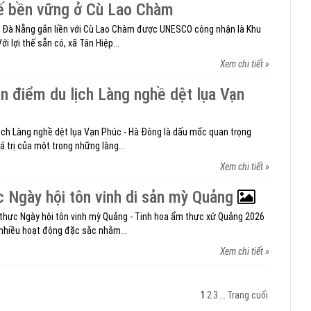
kế bền vững ở Cù Lao Chàm
ố Đà Nẵng gắn liền với Cù Lao Chàm được UNESCO công nhận là Khu
ới lợi thế sẵn có, xã Tân Hiệp...
Xem chi tiết »
n điểm du lịch Làng nghề dệt lụa Vạn
ịch Làng nghề dệt lụa Vạn Phúc - Hà Đông là dấu mốc quan trọng
á trị của một trong những làng...
Xem chi tiết »
 Ngày hội tôn vinh di sản mỳ Quảng
 thực Ngày hội tôn vinh mỳ Quảng - Tinh hoa ẩm thực xứ Quảng 2026
 nhiều hoạt động đặc sắc nhằm...
Xem chi tiết »
1
2
3
...
Trang cuối