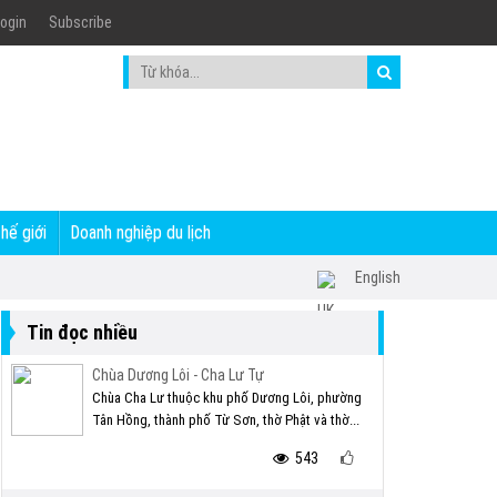
ogin
Subscribe
thế giới
Doanh nghiệp du lịch
English
Tin đọc nhiều
Chùa Dương Lôi - Cha Lư Tự
Chùa Cha Lư thuộc khu phố Dương Lôi, phường
Tân Hồng, thành phố Từ Sơn, thờ Phật và thờ...
543