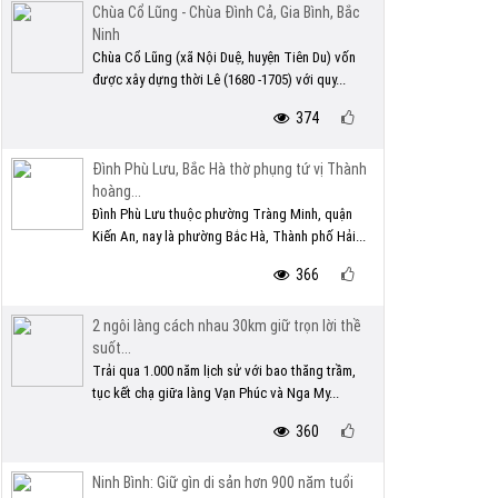
Chùa Cổ Lũng - Chùa Đình Cả, Gia Bình, Bắc
Ninh
Chùa Cổ Lũng (xã Nội Duệ, huyện Tiên Du) vốn
được xây dựng thời Lê (1680 -1705) với quy...
374
Đình Phù Lưu, Bắc Hà thờ phụng tứ vị Thành
hoàng...
Đình Phù Lưu thuộc phường Tràng Minh, quận
Kiến An, nay là phường Bắc Hà, Thành phố Hải...
366
2 ngôi làng cách nhau 30km giữ trọn lời thề
suốt...
Trải qua 1.000 năm lịch sử với bao thăng trầm,
tục kết chạ giữa làng Vạn Phúc và Nga My...
360
Ninh Bình: Giữ gìn di sản hơn 900 năm tuổi