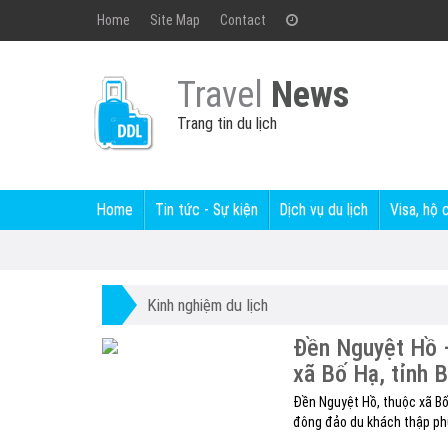
Home
Site Map
Contact
Travel
News
Trang tin du lịch
Home
Tin tức - Sự kiện
Dịch vụ du lịch
Visa, hộ 
Kinh nghiệm du lịch
Đền Nguyệt Hồ –
xã Bố Hạ, tỉnh 
Đền Nguyệt Hồ, thuộc xã Bố 
đông đảo du khách thập phư