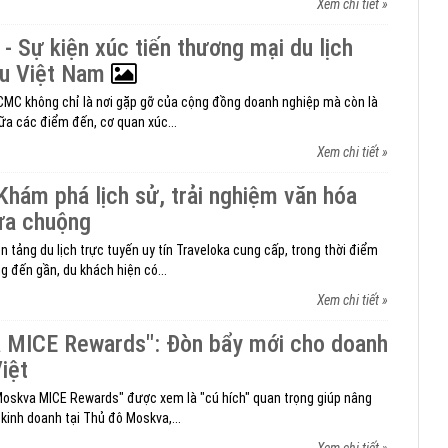
Xem chi tiết »
 Sự kiện xúc tiến thương mại du lịch
ầu Việt Nam
HCMC không chỉ là nơi gặp gỡ của cộng đồng doanh nghiệp mà còn là
ữa các điểm đến, cơ quan xúc...
Xem chi tiết »
 Khám phá lịch sử, trải nghiệm văn hóa
ưa chuộng
n tảng du lịch trực tuyến uy tín Traveloka cung cấp, trong thời điểm
g đến gần, du khách hiện có...
Xem chi tiết »
 MICE Rewards": Đòn bẩy mới cho doanh
iệt
Moskva MICE Rewards" được xem là "cú hích" quan trọng giúp nâng
kinh doanh tại Thủ đô Moskva,...