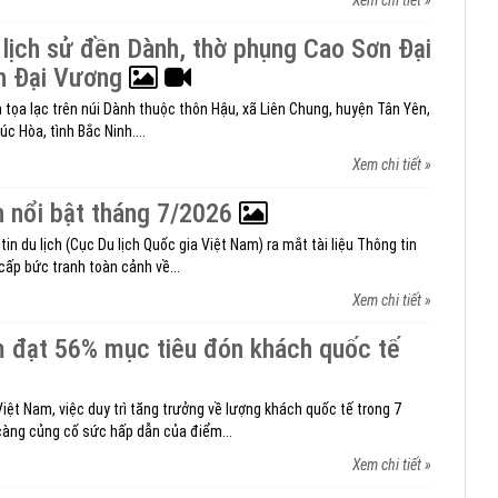
Xem chi tiết »
h lịch sử đền Dành, thờ phụng Cao Sơn Đại
h Đại Vương
h tọa lạc trên núi Dành thuộc thôn Hậu, xã Liên Chung, huyện Tân Yên,
úc Hòa, tình Bắc Ninh....
Xem chi tiết »
ch nổi bật tháng 7/2026
in du lịch (Cục Du lịch Quốc gia Việt Nam) ra mắt tài liệu Thông tin
cấp bức tranh toàn cảnh về...
Xem chi tiết »
m đạt 56% mục tiêu đón khách quốc tế
iệt Nam, việc duy trì tăng trưởng về lượng khách quốc tế trong 7
àng củng cố sức hấp dẫn của điểm...
Xem chi tiết »